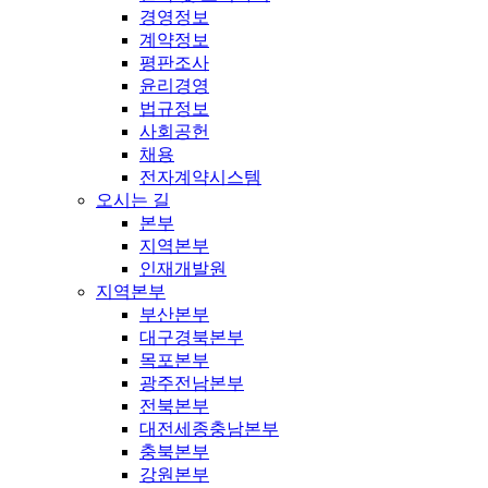
경영정보
계약정보
평판조사
윤리경영
법규정보
사회공헌
채용
전자계약시스템
오시는 길
본부
지역본부
인재개발원
지역본부
부산본부
대구경북본부
목포본부
광주전남본부
전북본부
대전세종충남본부
충북본부
강원본부