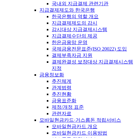
국내외 지급결제 관련기관
지급결제제도와 한국은행
한국은행의 역할 개요
지급결제제도의 감시
감시대상 지급결제시스템
지급결제수단의 제공
한은금융망 운영
국제금융전문표준(ISO 20022) 도입
결제부족자금 지원
결제완결성 보장대상 지급결제시스템
지정
금융정보화
추진체계
관계법령
추진현황
금융표준화
제정/개정 표준
관련자료
모바일현금카드·거스름돈 적립서비스
모바일현금카드 개요
모바일현금카드 이용방법