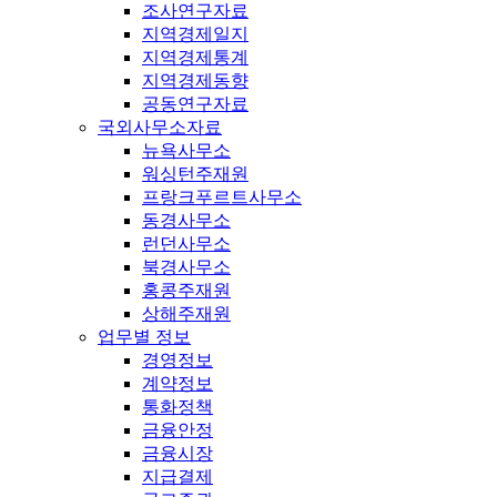
조사연구자료
지역경제일지
지역경제통계
지역경제동향
공동연구자료
국외사무소자료
뉴욕사무소
워싱턴주재원
프랑크푸르트사무소
동경사무소
런던사무소
북경사무소
홍콩주재원
상해주재원
업무별 정보
경영정보
계약정보
통화정책
금융안정
금융시장
지급결제