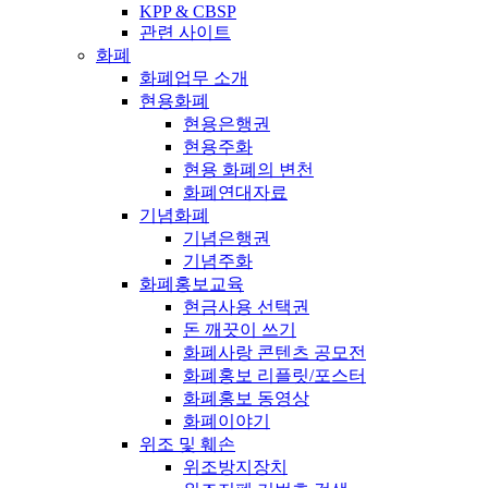
KPP & CBSP
관련 사이트
화폐
화폐업무 소개
현용화폐
현용은행권
현용주화
현용 화폐의 변천
화폐연대자료
기념화폐
기념은행권
기념주화
화폐홍보교육
현금사용 선택권
돈 깨끗이 쓰기
화폐사랑 콘텐츠 공모전
화폐홍보 리플릿/포스터
화폐홍보 동영상
화폐이야기
위조 및 훼손
위조방지장치