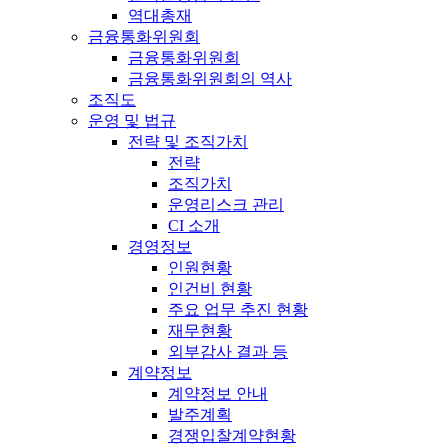
역대총재
금융통화위원회
금융통화위원회
금융통화위원회의 역사
조직도
운영 및 법규
전략 및 조직가치
전략
조직가치
운영리스크 관리
CI 소개
경영정보
인원현황
인건비 현황
주요 업무 추진 현황
재무현황
외부감사 결과 등
계약정보
계약정보 안내
발주계획
경쟁입찰계약현황