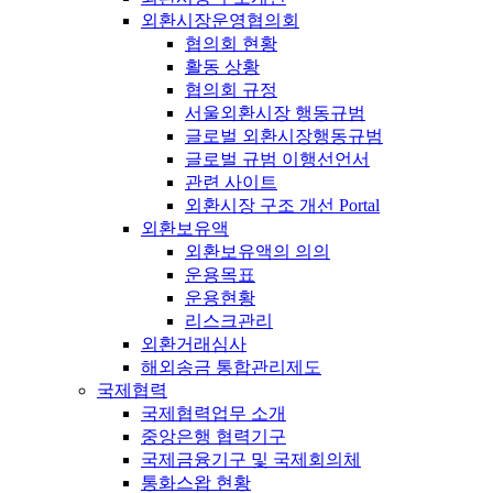
외환시장운영협의회
협의회 현황
활동 상황
협의회 규정
서울외환시장 행동규범
글로벌 외환시장행동규범
글로벌 규범 이행선언서
관련 사이트
외환시장 구조 개선 Portal
외환보유액
외환보유액의 의의
운용목표
운용현황
리스크관리
외환거래심사
해외송금 통합관리제도
국제협력
국제협력업무 소개
중앙은행 협력기구
국제금융기구 및 국제회의체
통화스왑 현황