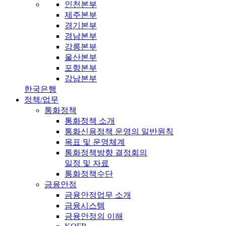
인천본부
제주본부
경기본부
경남본부
강릉본부
울산본부
포항본부
강남본부
한국은행
정책/업무
통화정책
통화정책 소개
통화신용정책 운영의 일반원칙
목표 및 운영체계
통화정책방향 결정회의
일정 및 자료
통화정책수단
금융안정
금융안정업무 소개
금융시스템
금융안정의 이해