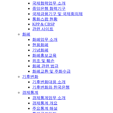
국제협력업무 소개
중앙은행 협력기구
국제금융기구 및 국제회의체
통화스왑 현황
KPP & CBSP
관련 사이트
화폐
화폐업무 소개
현용화폐
기념화폐
화폐홍보교육
위조 및 훼손
화폐 관련 법규
화폐교환 및 주화수급
기후변화
기후변화대응 소개
기후변화와 한국은행
경제통계
경제통계업무 소개
경제통계 개요
주요통계 해설