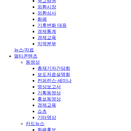
국고증권
외환시장
외환심사
화폐
기후변화 대응
경제통계
경제교육
지역본부
뉴스/자료
멀티콘텐츠
동영상
총재기자간담회
보도자료설명회
컨퍼런스·세미나
영상보고서
기획동영상
홍보동영상
경제교육
쇼츠
기타영상
카드뉴스
화폐홍보