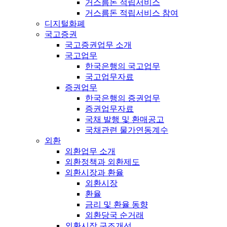
거스름돈 적립서비스
거스름돈 적립서비스 참여
디지털화폐
국고증권
국고증권업무 소개
국고업무
한국은행의 국고업무
국고업무자료
증권업무
한국은행의 증권업무
증권업무자료
국채 발행 및 환매공고
국채관련 물가연동계수
외환
외환업무 소개
외환정책과 외환제도
외환시장과 환율
외환시장
환율
금리 및 환율 동향
외환당국 순거래
외환시장 구조개선