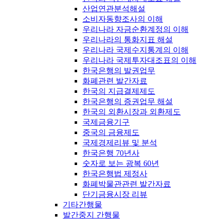
산업연관분석해설
소비자동향조사의 이해
우리나라 자금순환계정의 이해
우리나라의 통화지표 해설
우리나라 국제수지통계의 이해
우리나라 국제투자대조표의 이해
한국은행의 발권업무
화폐관련 발간자료
한국의 지급결제제도
한국은행의 증권업무 해설
한국의 외환시장과 외환제도
국제금융기구
중국의 금융제도
국제경제리뷰 및 분석
한국은행 70년사
숫자로 보는 광복 60년
한국은행법 제정사
화폐박물관관련 발간자료
단기금융시장 리뷰
기타간행물
발간중지 간행물