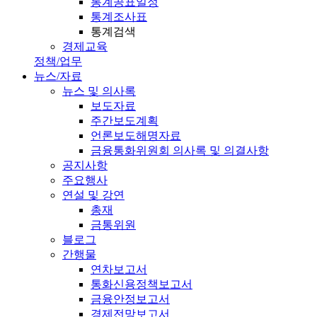
통계공표일정
통계조사표
통계검색
경제교육
정책/업무
뉴스/자료
뉴스 및 의사록
보도자료
주간보도계획
언론보도해명자료
금융통화위원회 의사록 및 의결사항
공지사항
주요행사
연설 및 강연
총재
금통위원
블로그
간행물
연차보고서
통화신용정책보고서
금융안정보고서
경제전망보고서