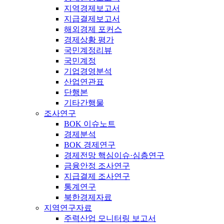
지역경제보고서
지급결제보고서
해외경제 포커스
경제상황 평가
국민계정리뷰
국민계정
기업경영분석
산업연관표
단행본
기타간행물
조사연구
BOK 이슈노트
경제분석
BOK 경제연구
경제전망 핵심이슈·심층연구
금융안정 조사연구
지급결제 조사연구
통계연구
북한경제자료
지역연구자료
주력산업 모니터링 보고서