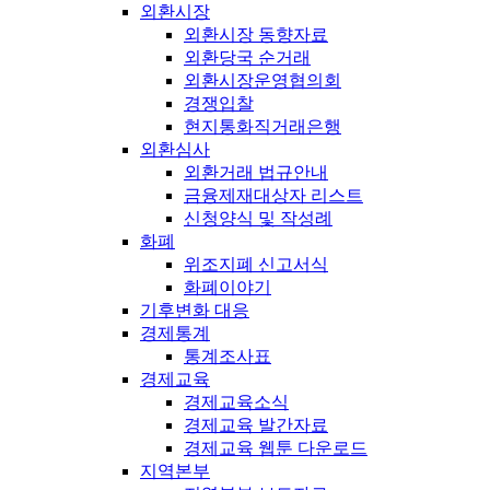
외환시장
외환시장 동향자료
외환당국 순거래
외환시장운영협의회
경쟁입찰
현지통화직거래은행
외환심사
외환거래 법규안내
금융제재대상자 리스트
신청양식 및 작성례
화폐
위조지폐 신고서식
화폐이야기
기후변화 대응
경제통계
통계조사표
경제교육
경제교육소식
경제교육 발간자료
경제교육 웹툰 다운로드
지역본부