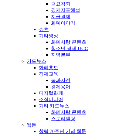
금요강좌
경제지표해설
지급결제
화폐이야기
쇼츠
기타영상
화폐사랑 콘텐츠
청소년 경제 UCC
지역본부
카드뉴스
화폐홍보
경제교육
복과사전
경제용어
디지털화폐
소셜미디어
기타 카드뉴스
화폐사랑 콘텐츠
스토리텔링
웹툰
창립 70주년 기념 웹툰