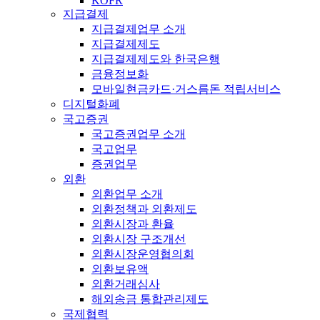
KOFR
지급결제
지급결제업무 소개
지급결제제도
지급결제제도와 한국은행
금융정보화
모바일현금카드·거스름돈 적립서비스
디지털화폐
국고증권
국고증권업무 소개
국고업무
증권업무
외환
외환업무 소개
외환정책과 외환제도
외환시장과 환율
외환시장 구조개선
외환시장운영협의회
외환보유액
외환거래심사
해외송금 통합관리제도
국제협력