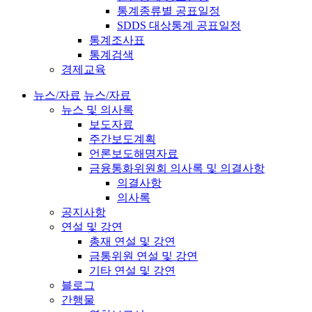
통계종류별 공표일정
SDDS 대상통계 공표일정
통계조사표
통계검색
경제교육
뉴스/자료
뉴스/자료
뉴스 및 의사록
보도자료
주간보도계획
언론보도해명자료
금융통화위원회 의사록 및 의결사항
의결사항
의사록
공지사항
연설 및 강연
총재 연설 및 강연
금통위원 연설 및 강연
기타 연설 및 강연
블로그
간행물