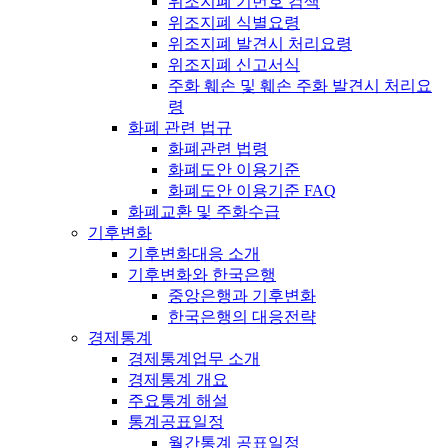
위조지폐 기번호 검색
위조지폐 식별요령
위조지폐 발견시 처리요령
위조지폐 신고서식
주화 훼손 및 훼손 주화 발견시 처리요
령
화폐 관련 법규
화폐관련 법령
화폐도안 이용기준
화폐도안 이용기준 FAQ
화폐교환 및 주화수급
기후변화
기후변화대응 소개
기후변화와 한국은행
중앙은행과 기후변화
한국은행의 대응전략
경제통계
경제통계업무 소개
경제통계 개요
주요통계 해설
통계공표일정
월간통계 공표일정