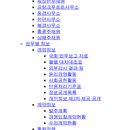
워싱턴주재원
프랑크푸르트사무소
동경사무소
런던사무소
북경사무소
홍콩주재원
상해주재원
업무별 정보
경영정보
국회 업무보고 자료
월별 대차대조표
외부감사 결과 등
윤리경영활동
사회공헌활동
민원처리기준표
정보공개목록
개인정보 제3자 제공 공개
계약정보
발주계획
경쟁입찰계약현황
수의계약현황
통화정책