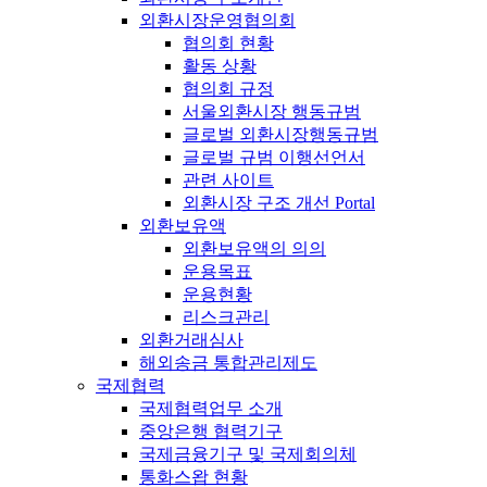
외환시장운영협의회
협의회 현황
활동 상황
협의회 규정
서울외환시장 행동규범
글로벌 외환시장행동규범
글로벌 규범 이행선언서
관련 사이트
외환시장 구조 개선 Portal
외환보유액
외환보유액의 의의
운용목표
운용현황
리스크관리
외환거래심사
해외송금 통합관리제도
국제협력
국제협력업무 소개
중앙은행 협력기구
국제금융기구 및 국제회의체
통화스왑 현황