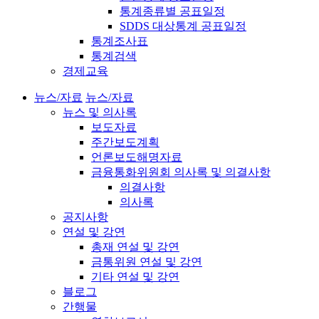
통계종류별 공표일정
SDDS 대상통계 공표일정
통계조사표
통계검색
경제교육
뉴스/자료
뉴스/자료
뉴스 및 의사록
보도자료
주간보도계획
언론보도해명자료
금융통화위원회 의사록 및 의결사항
의결사항
의사록
공지사항
연설 및 강연
총재 연설 및 강연
금통위원 연설 및 강연
기타 연설 및 강연
블로그
간행물