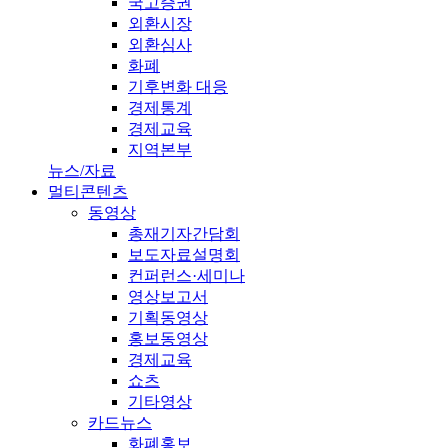
국고증권
외환시장
외환심사
화폐
기후변화 대응
경제통계
경제교육
지역본부
뉴스/자료
멀티콘텐츠
동영상
총재기자간담회
보도자료설명회
컨퍼런스·세미나
영상보고서
기획동영상
홍보동영상
경제교육
쇼츠
기타영상
카드뉴스
화폐홍보