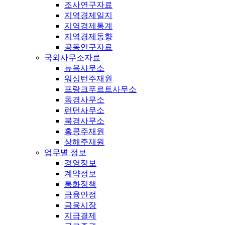
조사연구자료
지역경제일지
지역경제통계
지역경제동향
공동연구자료
국외사무소자료
뉴욕사무소
워싱턴주재원
프랑크푸르트사무소
동경사무소
런던사무소
북경사무소
홍콩주재원
상해주재원
업무별 정보
경영정보
계약정보
통화정책
금융안정
금융시장
지급결제