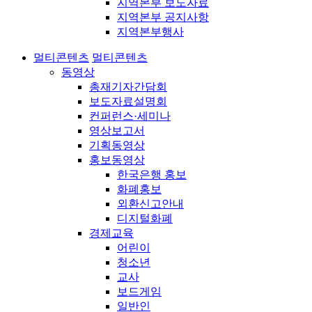
지역본부 보도자료
지역본부 공지사항
지역본부행사
멀티콘텐츠
멀티콘텐츠
동영상
총재기자간담회
보도자료설명회
컨퍼런스·세미나
영상보고서
기획동영상
홍보동영상
한국은행 홍보
화폐홍보
외환신고안내
디지털화폐
경제교육
어린이
청소년
교사
보드게임
일반인