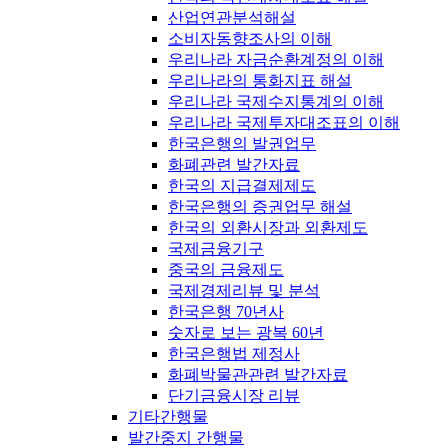
산업연관분석해설
소비자동향조사의 이해
우리나라 자금순환계정의 이해
우리나라의 통화지표 해설
우리나라 국제수지통계의 이해
우리나라 국제투자대조표의 이해
한국은행의 발권업무
화폐관련 발간자료
한국의 지급결제제도
한국은행의 증권업무 해설
한국의 외환시장과 외환제도
국제금융기구
중국의 금융제도
국제경제리뷰 및 분석
한국은행 70년사
숫자로 보는 광복 60년
한국은행법 제정사
화폐박물관관련 발간자료
단기금융시장 리뷰
기타간행물
발간중지 간행물