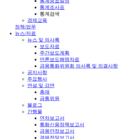
통계공표일정
통계조사표
통계검색
경제교육
정책/업무
뉴스/자료
뉴스 및 의사록
보도자료
주간보도계획
언론보도해명자료
금융통화위원회 의사록 및 의결사항
공지사항
주요행사
연설 및 강연
총재
금통위원
블로그
간행물
연차보고서
통화신용정책보고서
금융안정보고서
경제전망보고서