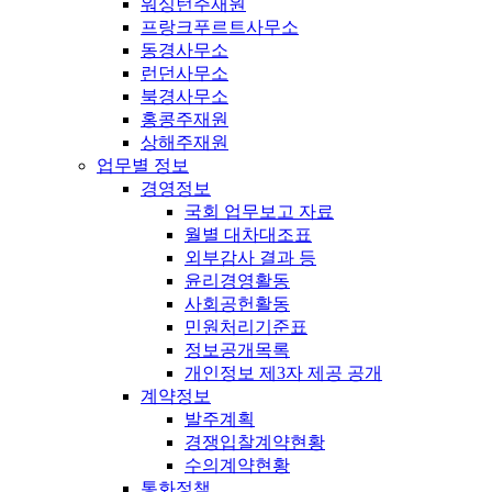
워싱턴주재원
프랑크푸르트사무소
동경사무소
런던사무소
북경사무소
홍콩주재원
상해주재원
업무별 정보
경영정보
국회 업무보고 자료
월별 대차대조표
외부감사 결과 등
윤리경영활동
사회공헌활동
민원처리기준표
정보공개목록
개인정보 제3자 제공 공개
계약정보
발주계획
경쟁입찰계약현황
수의계약현황
통화정책