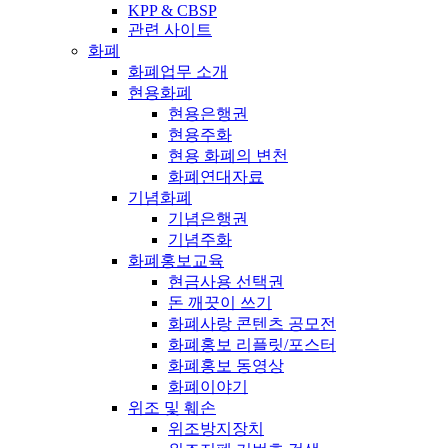
KPP & CBSP
관련 사이트
화폐
화폐업무 소개
현용화폐
현용은행권
현용주화
현용 화폐의 변천
화폐연대자료
기념화폐
기념은행권
기념주화
화폐홍보교육
현금사용 선택권
돈 깨끗이 쓰기
화폐사랑 콘텐츠 공모전
화폐홍보 리플릿/포스터
화폐홍보 동영상
화폐이야기
위조 및 훼손
위조방지장치