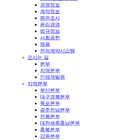
경영정보
계약정보
평판조사
윤리경영
법규정보
사회공헌
채용
전자계약시스템
오시는 길
본부
지역본부
인재개발원
지역본부
부산본부
대구경북본부
목포본부
광주전남본부
전북본부
대전세종충남본부
충북본부
강원본부