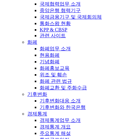
국제협력업무 소개
중앙은행 협력기구
국제금융기구 및 국제회의체
통화스왑 현황
KPP & CBSP
관련 사이트
화폐
화폐업무 소개
현용화폐
기념화폐
화폐홍보교육
위조 및 훼손
화폐 관련 법규
화폐교환 및 주화수급
기후변화
기후변화대응 소개
기후변화와 한국은행
경제통계
경제통계업무 소개
경제통계 개요
주요통계 해설