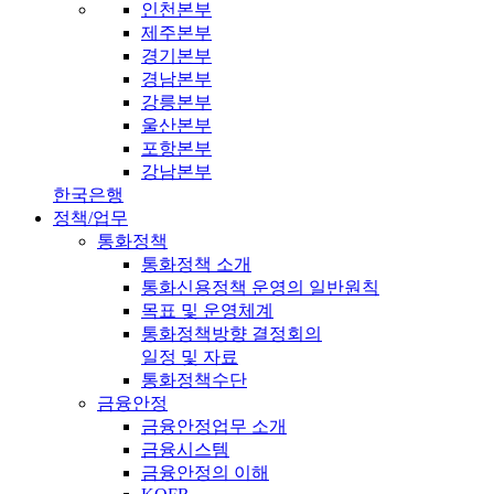
인천본부
제주본부
경기본부
경남본부
강릉본부
울산본부
포항본부
강남본부
한국은행
정책/업무
통화정책
통화정책 소개
통화신용정책 운영의 일반원칙
목표 및 운영체계
통화정책방향 결정회의
일정 및 자료
통화정책수단
금융안정
금융안정업무 소개
금융시스템
금융안정의 이해