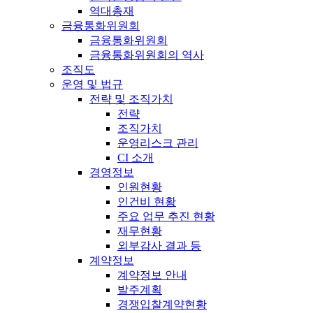
역대총재
금융통화위원회
금융통화위원회
금융통화위원회의 역사
조직도
운영 및 법규
전략 및 조직가치
전략
조직가치
운영리스크 관리
CI 소개
경영정보
인원현황
인건비 현황
주요 업무 추진 현황
재무현황
외부감사 결과 등
계약정보
계약정보 안내
발주계획
경쟁입찰계약현황