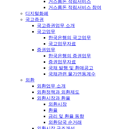
거스름돈 적립서비스
거스름돈 적립서비스 참여
디지털화폐
국고증권
국고증권업무 소개
국고업무
한국은행의 국고업무
국고업무자료
증권업무
한국은행의 증권업무
증권업무자료
국채 발행 및 환매공고
국채관련 물가연동계수
외환
외환업무 소개
외환정책과 외환제도
외환시장과 환율
외환시장
환율
금리 및 환율 동향
외환당국 순거래
외환시장 구조개선