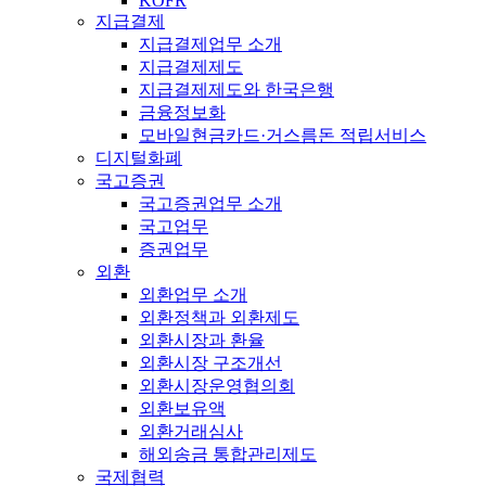
KOFR
지급결제
지급결제업무 소개
지급결제제도
지급결제제도와 한국은행
금융정보화
모바일현금카드·거스름돈 적립서비스
디지털화폐
국고증권
국고증권업무 소개
국고업무
증권업무
외환
외환업무 소개
외환정책과 외환제도
외환시장과 환율
외환시장 구조개선
외환시장운영협의회
외환보유액
외환거래심사
해외송금 통합관리제도
국제협력