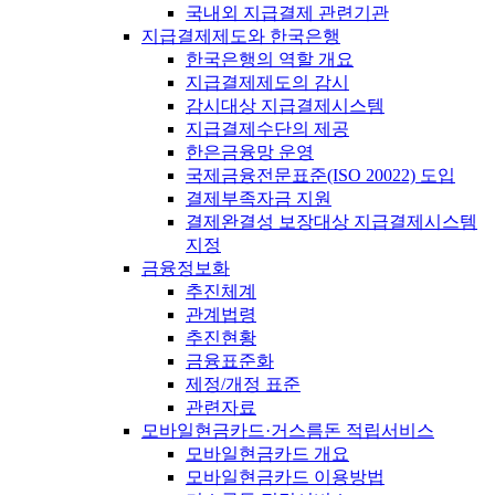
국내외 지급결제 관련기관
지급결제제도와 한국은행
한국은행의 역할 개요
지급결제제도의 감시
감시대상 지급결제시스템
지급결제수단의 제공
한은금융망 운영
국제금융전문표준(ISO 20022) 도입
결제부족자금 지원
결제완결성 보장대상 지급결제시스템
지정
금융정보화
추진체계
관계법령
추진현황
금융표준화
제정/개정 표준
관련자료
모바일현금카드·거스름돈 적립서비스
모바일현금카드 개요
모바일현금카드 이용방법