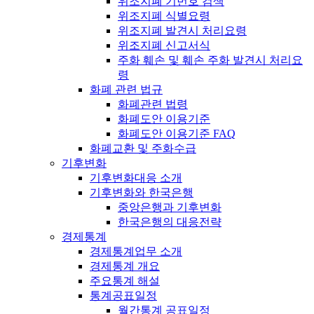
위조지폐 기번호 검색
위조지폐 식별요령
위조지폐 발견시 처리요령
위조지폐 신고서식
주화 훼손 및 훼손 주화 발견시 처리요
령
화폐 관련 법규
화폐관련 법령
화폐도안 이용기준
화폐도안 이용기준 FAQ
화폐교환 및 주화수급
기후변화
기후변화대응 소개
기후변화와 한국은행
중앙은행과 기후변화
한국은행의 대응전략
경제통계
경제통계업무 소개
경제통계 개요
주요통계 해설
통계공표일정
월간통계 공표일정