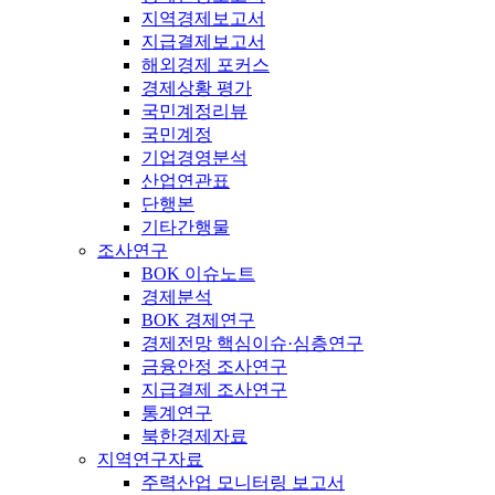
지역경제보고서
지급결제보고서
해외경제 포커스
경제상황 평가
국민계정리뷰
국민계정
기업경영분석
산업연관표
단행본
기타간행물
조사연구
BOK 이슈노트
경제분석
BOK 경제연구
경제전망 핵심이슈·심층연구
금융안정 조사연구
지급결제 조사연구
통계연구
북한경제자료
지역연구자료
주력산업 모니터링 보고서