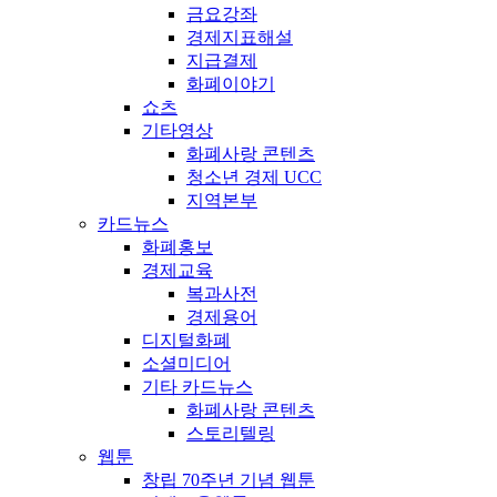
금요강좌
경제지표해설
지급결제
화폐이야기
쇼츠
기타영상
화폐사랑 콘텐츠
청소년 경제 UCC
지역본부
카드뉴스
화폐홍보
경제교육
복과사전
경제용어
디지털화폐
소셜미디어
기타 카드뉴스
화폐사랑 콘텐츠
스토리텔링
웹툰
창립 70주년 기념 웹툰