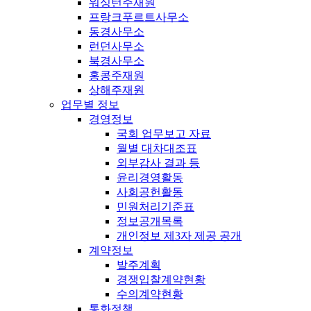
워싱턴주재원
프랑크푸르트사무소
동경사무소
런던사무소
북경사무소
홍콩주재원
상해주재원
업무별 정보
경영정보
국회 업무보고 자료
월별 대차대조표
외부감사 결과 등
윤리경영활동
사회공헌활동
민원처리기준표
정보공개목록
개인정보 제3자 제공 공개
계약정보
발주계획
경쟁입찰계약현황
수의계약현황
통화정책