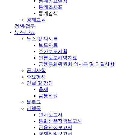
통계공표일정
통계조사표
통계검색
경제교육
정책/업무
뉴스/자료
뉴스 및 의사록
보도자료
주간보도계획
언론보도해명자료
금융통화위원회 의사록 및 의결사항
공지사항
주요행사
연설 및 강연
총재
금통위원
블로그
간행물
연차보고서
통화신용정책보고서
금융안정보고서
경제전망보고서