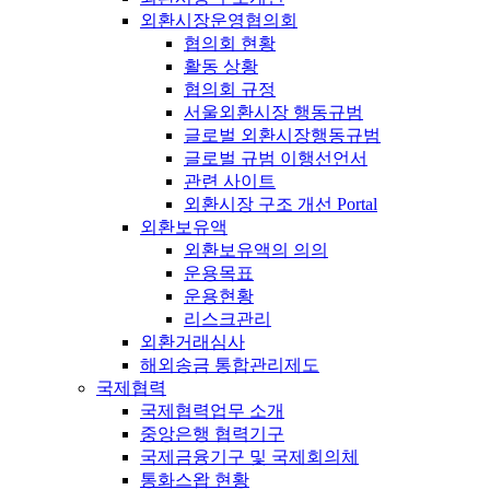
외환시장운영협의회
협의회 현황
활동 상황
협의회 규정
서울외환시장 행동규범
글로벌 외환시장행동규범
글로벌 규범 이행선언서
관련 사이트
외환시장 구조 개선 Portal
외환보유액
외환보유액의 의의
운용목표
운용현황
리스크관리
외환거래심사
해외송금 통합관리제도
국제협력
국제협력업무 소개
중앙은행 협력기구
국제금융기구 및 국제회의체
통화스왑 현황