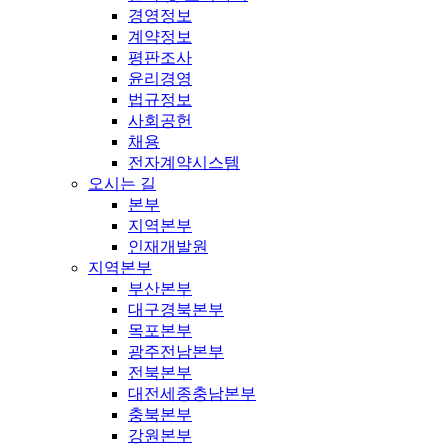
경영정보
계약정보
평판조사
윤리경영
법규정보
사회공헌
채용
전자계약시스템
오시는 길
본부
지역본부
인재개발원
지역본부
부산본부
대구경북본부
목포본부
광주전남본부
전북본부
대전세종충남본부
충북본부
강원본부