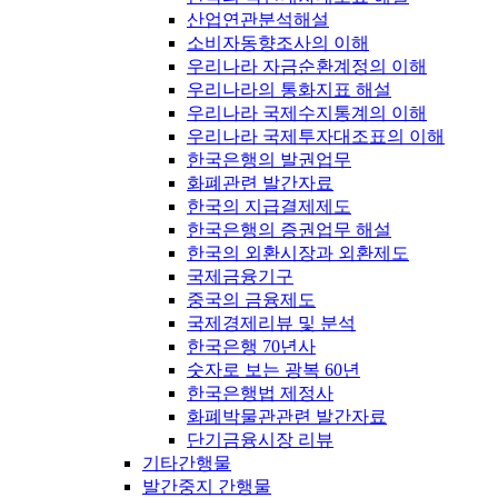
산업연관분석해설
소비자동향조사의 이해
우리나라 자금순환계정의 이해
우리나라의 통화지표 해설
우리나라 국제수지통계의 이해
우리나라 국제투자대조표의 이해
한국은행의 발권업무
화폐관련 발간자료
한국의 지급결제제도
한국은행의 증권업무 해설
한국의 외환시장과 외환제도
국제금융기구
중국의 금융제도
국제경제리뷰 및 분석
한국은행 70년사
숫자로 보는 광복 60년
한국은행법 제정사
화폐박물관관련 발간자료
단기금융시장 리뷰
기타간행물
발간중지 간행물