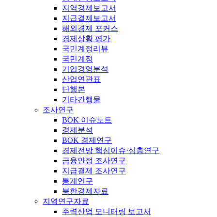
지역경제보고서
지급결제보고서
해외경제 포커스
경제상황 평가
국민계정리뷰
국민계정
기업경영분석
산업연관표
단행본
기타간행물
조사연구
BOK 이슈노트
경제분석
BOK 경제연구
경제전망 핵심이슈·심층연구
금융안정 조사연구
지급결제 조사연구
통계연구
북한경제자료
지역연구자료
주력산업 모니터링 보고서