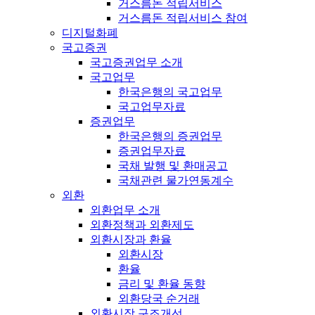
거스름돈 적립서비스
거스름돈 적립서비스 참여
디지털화폐
국고증권
국고증권업무 소개
국고업무
한국은행의 국고업무
국고업무자료
증권업무
한국은행의 증권업무
증권업무자료
국채 발행 및 환매공고
국채관련 물가연동계수
외환
외환업무 소개
외환정책과 외환제도
외환시장과 환율
외환시장
환율
금리 및 환율 동향
외환당국 순거래
외환시장 구조개선