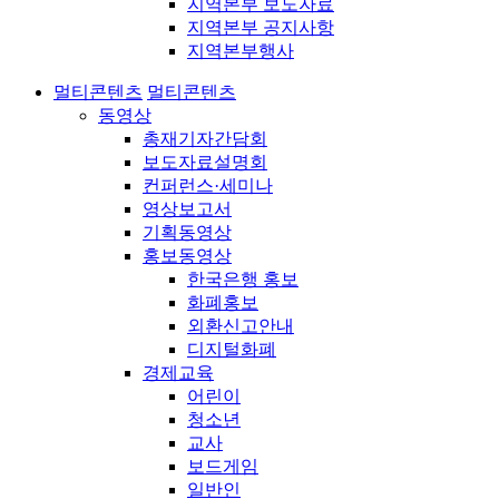
지역본부 보도자료
지역본부 공지사항
지역본부행사
멀티콘텐츠
멀티콘텐츠
동영상
총재기자간담회
보도자료설명회
컨퍼런스·세미나
영상보고서
기획동영상
홍보동영상
한국은행 홍보
화폐홍보
외환신고안내
디지털화폐
경제교육
어린이
청소년
교사
보드게임
일반인