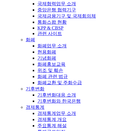
국제협력업무 소개
중앙은행 협력기구
국제금융기구 및 국제회의체
통화스왑 현황
KPP & CBSP
관련 사이트
화폐
화폐업무 소개
현용화폐
기념화폐
화폐홍보교육
위조 및 훼손
화폐 관련 법규
화폐교환 및 주화수급
기후변화
기후변화대응 소개
기후변화와 한국은행
경제통계
경제통계업무 소개
경제통계 개요
주요통계 해설