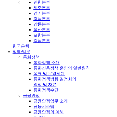
인천본부
제주본부
경기본부
경남본부
강릉본부
울산본부
포항본부
강남본부
한국은행
정책/업무
통화정책
통화정책 소개
통화신용정책 운영의 일반원칙
목표 및 운영체계
통화정책방향 결정회의
일정 및 자료
통화정책수단
금융안정
금융안정업무 소개
금융시스템
금융안정의 이해