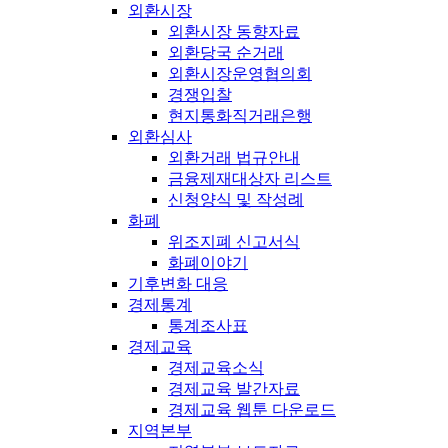
외환시장
외환시장 동향자료
외환당국 순거래
외환시장운영협의회
경쟁입찰
현지통화직거래은행
외환심사
외환거래 법규안내
금융제재대상자 리스트
신청양식 및 작성례
화폐
위조지폐 신고서식
화폐이야기
기후변화 대응
경제통계
통계조사표
경제교육
경제교육소식
경제교육 발간자료
경제교육 웹툰 다운로드
지역본부