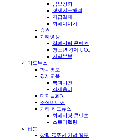
금요강좌
경제지표해설
지급결제
화폐이야기
쇼츠
기타영상
화폐사랑 콘텐츠
청소년 경제 UCC
지역본부
카드뉴스
화폐홍보
경제교육
복과사전
경제용어
디지털화폐
소셜미디어
기타 카드뉴스
화폐사랑 콘텐츠
스토리텔링
웹툰
창립 70주년 기념 웹툰