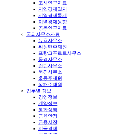
조사연구자료
지역경제일지
지역경제통계
지역경제동향
공동연구자료
국외사무소자료
뉴욕사무소
워싱턴주재원
프랑크푸르트사무소
동경사무소
런던사무소
북경사무소
홍콩주재원
상해주재원
업무별 정보
경영정보
계약정보
통화정책
금융안정
금융시장
지급결제