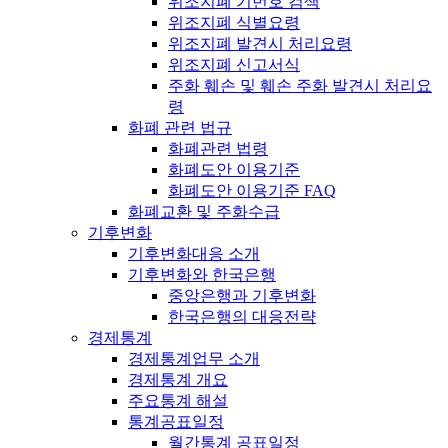
위조지폐 기번호 검색
위조지폐 식별요령
위조지폐 발견시 처리요령
위조지폐 신고서식
주화 훼손 및 훼손 주화 발견시 처리요
령
화폐 관련 법규
화폐관련 법령
화폐도안 이용기준
화폐도안 이용기준 FAQ
화폐교환 및 주화수급
기후변화
기후변화대응 소개
기후변화와 한국은행
중앙은행과 기후변화
한국은행의 대응전략
경제통계
경제통계업무 소개
경제통계 개요
주요통계 해설
통계공표일정
월간통계 공표일정