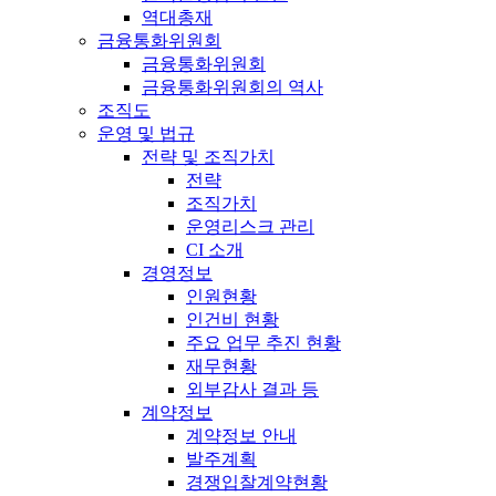
역대총재
금융통화위원회
금융통화위원회
금융통화위원회의 역사
조직도
운영 및 법규
전략 및 조직가치
전략
조직가치
운영리스크 관리
CI 소개
경영정보
인원현황
인건비 현황
주요 업무 추진 현황
재무현황
외부감사 결과 등
계약정보
계약정보 안내
발주계획
경쟁입찰계약현황