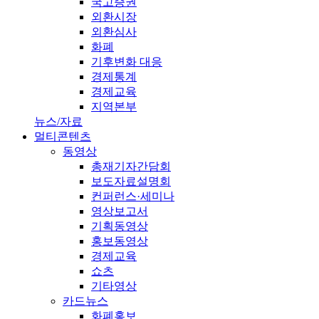
국고증권
외환시장
외환심사
화폐
기후변화 대응
경제통계
경제교육
지역본부
뉴스/자료
멀티콘텐츠
동영상
총재기자간담회
보도자료설명회
컨퍼런스·세미나
영상보고서
기획동영상
홍보동영상
경제교육
쇼츠
기타영상
카드뉴스
화폐홍보