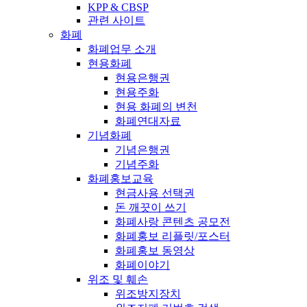
KPP & CBSP
관련 사이트
화폐
화폐업무 소개
현용화폐
현용은행권
현용주화
현용 화폐의 변천
화폐연대자료
기념화폐
기념은행권
기념주화
화폐홍보교육
현금사용 선택권
돈 깨끗이 쓰기
화폐사랑 콘텐츠 공모전
화폐홍보 리플릿/포스터
화폐홍보 동영상
화폐이야기
위조 및 훼손
위조방지장치