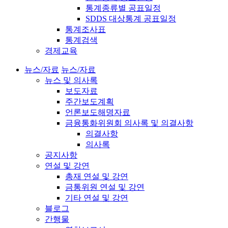
통계종류별 공표일정
SDDS 대상통계 공표일정
통계조사표
통계검색
경제교육
뉴스/자료
뉴스/자료
뉴스 및 의사록
보도자료
주간보도계획
언론보도해명자료
금융통화위원회 의사록 및 의결사항
의결사항
의사록
공지사항
연설 및 강연
총재 연설 및 강연
금통위원 연설 및 강연
기타 연설 및 강연
블로그
간행물