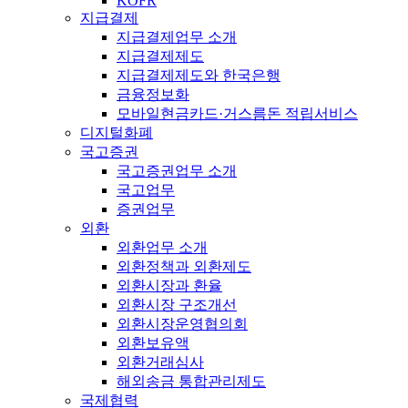
KOFR
지급결제
지급결제업무 소개
지급결제제도
지급결제제도와 한국은행
금융정보화
모바일현금카드·거스름돈 적립서비스
디지털화폐
국고증권
국고증권업무 소개
국고업무
증권업무
외환
외환업무 소개
외환정책과 외환제도
외환시장과 환율
외환시장 구조개선
외환시장운영협의회
외환보유액
외환거래심사
해외송금 통합관리제도
국제협력