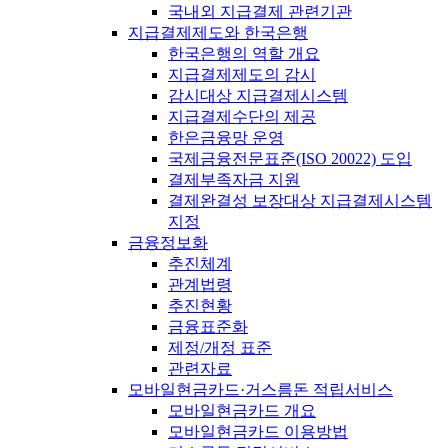
국내외 지급결제 관련기관
지급결제제도와 한국은행
한국은행의 역할 개요
지급결제제도의 감시
감시대상 지급결제시스템
지급결제수단의 제공
한은금융망 운영
국제금융전문표준(ISO 20022) 도입
결제부족자금 지원
결제완결성 보장대상 지급결제시스템
지정
금융정보화
추진체계
관계법령
추진현황
금융표준화
제정/개정 표준
관련자료
모바일현금카드·거스름돈 적립서비스
모바일현금카드 개요
모바일현금카드 이용방법