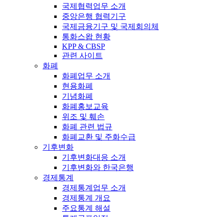
국제협력업무 소개
중앙은행 협력기구
국제금융기구 및 국제회의체
통화스왑 현황
KPP & CBSP
관련 사이트
화폐
화폐업무 소개
현용화폐
기념화폐
화폐홍보교육
위조 및 훼손
화폐 관련 법규
화폐교환 및 주화수급
기후변화
기후변화대응 소개
기후변화와 한국은행
경제통계
경제통계업무 소개
경제통계 개요
주요통계 해설