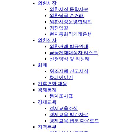
외환시장
외환시장 동향자료
외환당국 순거래
외환시장운영협의회
경쟁입찰
현지통화직거래은행
외환심사
외환거래 법규안내
금융제재대상자 리스트
신청양식 및 작성례
화폐
위조지폐 신고서식
화폐이야기
기후변화 대응
경제통계
통계조사표
경제교육
경제교육소식
경제교육 발간자료
경제교육 웹툰 다운로드
지역본부