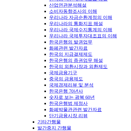
산업연관분석해설
소비자동향조사의 이해
우리나라 자금순환계정의 이해
우리나라의 통화지표 해설
우리나라 국제수지통계의 이해
우리나라 국제투자대조표의 이해
한국은행의 발권업무
화폐관련 발간자료
한국의 지급결제제도
한국은행의 증권업무 해설
한국의 외환시장과 외환제도
국제금융기구
중국의 금융제도
국제경제리뷰 및 분석
한국은행 70년사
숫자로 보는 광복 60년
한국은행법 제정사
화폐박물관관련 발간자료
단기금융시장 리뷰
기타간행물
발간중지 간행물