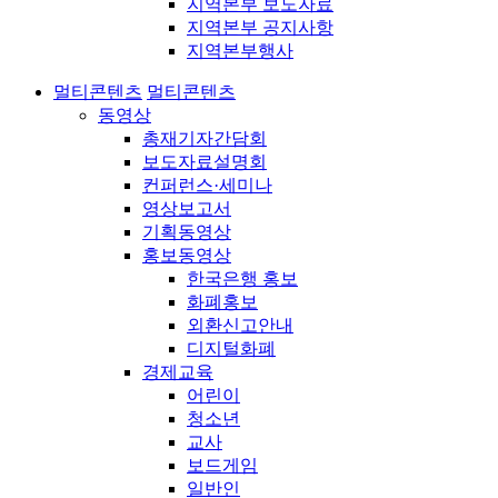
지역본부 보도자료
지역본부 공지사항
지역본부행사
멀티콘텐츠
멀티콘텐츠
동영상
총재기자간담회
보도자료설명회
컨퍼런스·세미나
영상보고서
기획동영상
홍보동영상
한국은행 홍보
화폐홍보
외환신고안내
디지털화폐
경제교육
어린이
청소년
교사
보드게임
일반인