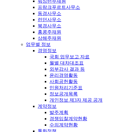
워싱턴주재원
프랑크푸르트사무소
동경사무소
런던사무소
북경사무소
홍콩주재원
상해주재원
업무별 정보
경영정보
국회 업무보고 자료
월별 대차대조표
외부감사 결과 등
윤리경영활동
사회공헌활동
민원처리기준표
정보공개목록
개인정보 제3자 제공 공개
계약정보
발주계획
경쟁입찰계약현황
수의계약현황
통화정책