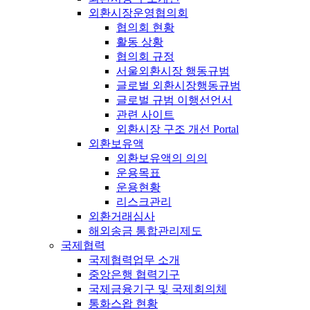
외환시장운영협의회
협의회 현황
활동 상황
협의회 규정
서울외환시장 행동규범
글로벌 외환시장행동규범
글로벌 규범 이행선언서
관련 사이트
외환시장 구조 개선 Portal
외환보유액
외환보유액의 의의
운용목표
운용현황
리스크관리
외환거래심사
해외송금 통합관리제도
국제협력
국제협력업무 소개
중앙은행 협력기구
국제금융기구 및 국제회의체
통화스왑 현황