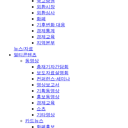
국고증권
외환시장
외환심사
화폐
기후변화 대응
경제통계
경제교육
지역본부
뉴스/자료
멀티콘텐츠
동영상
총재기자간담회
보도자료설명회
컨퍼런스·세미나
영상보고서
기획동영상
홍보동영상
경제교육
쇼츠
기타영상
카드뉴스
화폐홍보