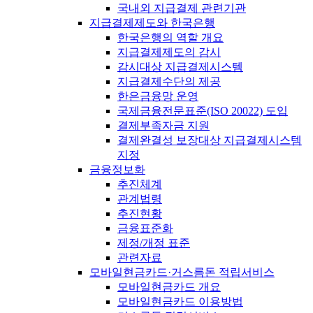
국내외 지급결제 관련기관
지급결제제도와 한국은행
한국은행의 역할 개요
지급결제제도의 감시
감시대상 지급결제시스템
지급결제수단의 제공
한은금융망 운영
국제금융전문표준(ISO 20022) 도입
결제부족자금 지원
결제완결성 보장대상 지급결제시스템
지정
금융정보화
추진체계
관계법령
추진현황
금융표준화
제정/개정 표준
관련자료
모바일현금카드·거스름돈 적립서비스
모바일현금카드 개요
모바일현금카드 이용방법