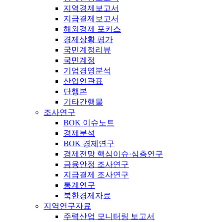
지역경제보고서
지급결제보고서
해외경제 포커스
경제상황 평가
국민계정리뷰
국민계정
기업경영분석
산업연관표
단행본
기타간행물
조사연구
BOK 이슈노트
경제분석
BOK 경제연구
경제전망 핵심이슈·심층연구
금융안정 조사연구
지급결제 조사연구
통계연구
북한경제자료
지역연구자료
주력산업 모니터링 보고서