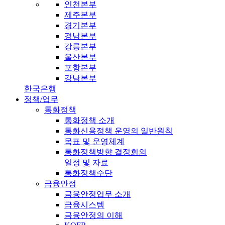
인천본부
제주본부
경기본부
경남본부
강릉본부
울산본부
포항본부
강남본부
한국은행
정책/업무
통화정책
통화정책 소개
통화신용정책 운영의 일반원칙
목표 및 운영체계
통화정책방향 결정회의
일정 및 자료
통화정책수단
금융안정
금융안정업무 소개
금융시스템
금융안정의 이해