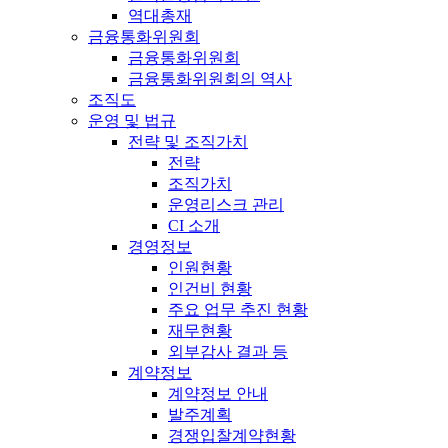
역대총재
금융통화위원회
금융통화위원회
금융통화위원회의 역사
조직도
운영 및 법규
전략 및 조직가치
전략
조직가치
운영리스크 관리
CI 소개
경영정보
인원현황
인건비 현황
주요 업무 추진 현황
재무현황
외부감사 결과 등
계약정보
계약정보 안내
발주계획
경쟁입찰계약현황