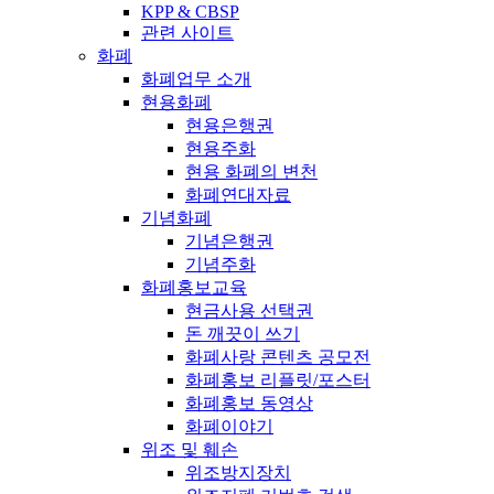
KPP & CBSP
관련 사이트
화폐
화폐업무 소개
현용화폐
현용은행권
현용주화
현용 화폐의 변천
화폐연대자료
기념화폐
기념은행권
기념주화
화폐홍보교육
현금사용 선택권
돈 깨끗이 쓰기
화폐사랑 콘텐츠 공모전
화폐홍보 리플릿/포스터
화폐홍보 동영상
화폐이야기
위조 및 훼손
위조방지장치