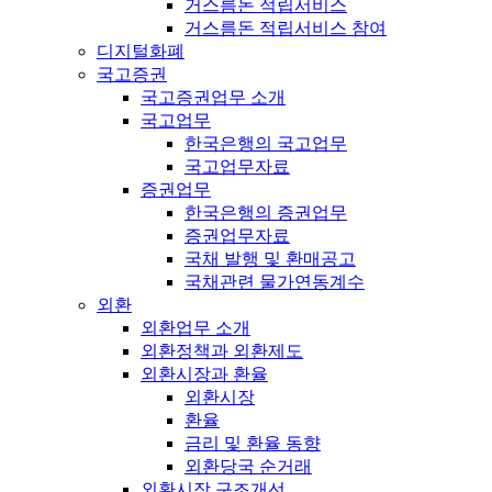
거스름돈 적립서비스
거스름돈 적립서비스 참여
디지털화폐
국고증권
국고증권업무 소개
국고업무
한국은행의 국고업무
국고업무자료
증권업무
한국은행의 증권업무
증권업무자료
국채 발행 및 환매공고
국채관련 물가연동계수
외환
외환업무 소개
외환정책과 외환제도
외환시장과 환율
외환시장
환율
금리 및 환율 동향
외환당국 순거래
외환시장 구조개선