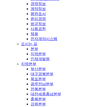
경영정보
계약정보
평판조사
윤리경영
법규정보
사회공헌
채용
전자계약시스템
오시는 길
본부
지역본부
인재개발원
지역본부
부산본부
대구경북본부
목포본부
광주전남본부
전북본부
대전세종충남본부
충북본부
강원본부