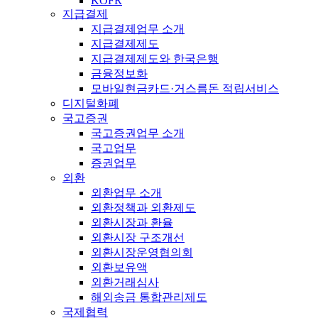
KOFR
지급결제
지급결제업무 소개
지급결제제도
지급결제제도와 한국은행
금융정보화
모바일현금카드·거스름돈 적립서비스
디지털화폐
국고증권
국고증권업무 소개
국고업무
증권업무
외환
외환업무 소개
외환정책과 외환제도
외환시장과 환율
외환시장 구조개선
외환시장운영협의회
외환보유액
외환거래심사
해외송금 통합관리제도
국제협력