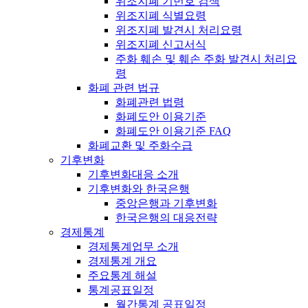
위조지폐 기번호 검색
위조지폐 식별요령
위조지폐 발견시 처리요령
위조지폐 신고서식
주화 훼손 및 훼손 주화 발견시 처리요
령
화폐 관련 법규
화폐관련 법령
화폐도안 이용기준
화폐도안 이용기준 FAQ
화폐교환 및 주화수급
기후변화
기후변화대응 소개
기후변화와 한국은행
중앙은행과 기후변화
한국은행의 대응전략
경제통계
경제통계업무 소개
경제통계 개요
주요통계 해설
통계공표일정
월간통계 공표일정