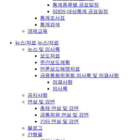
통계종류별 공표일정
SDDS 대상통계 공표일정
통계조사표
통계검색
경제교육
뉴스/자료
뉴스/자료
뉴스 및 의사록
보도자료
주간보도계획
언론보도해명자료
금융통화위원회 의사록 및 의결사항
의결사항
의사록
공지사항
연설 및 강연
총재 연설 및 강연
금통위원 연설 및 강연
기타 연설 및 강연
블로그
간행물