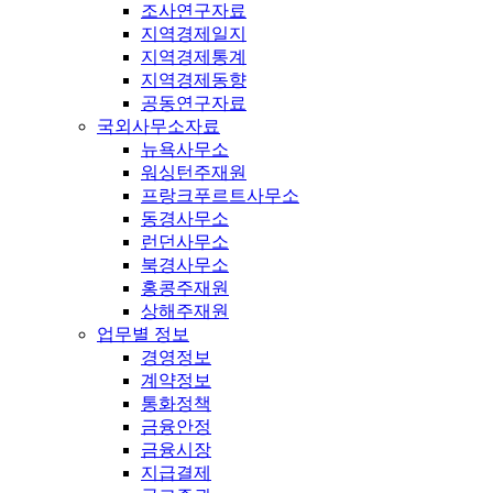
조사연구자료
지역경제일지
지역경제통계
지역경제동향
공동연구자료
국외사무소자료
뉴욕사무소
워싱턴주재원
프랑크푸르트사무소
동경사무소
런던사무소
북경사무소
홍콩주재원
상해주재원
업무별 정보
경영정보
계약정보
통화정책
금융안정
금융시장
지급결제