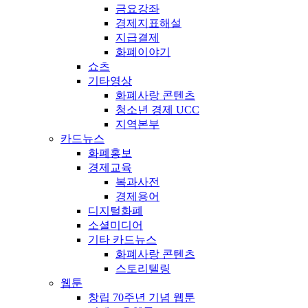
금요강좌
경제지표해설
지급결제
화폐이야기
쇼츠
기타영상
화폐사랑 콘텐츠
청소년 경제 UCC
지역본부
카드뉴스
화폐홍보
경제교육
복과사전
경제용어
디지털화폐
소셜미디어
기타 카드뉴스
화폐사랑 콘텐츠
스토리텔링
웹툰
창립 70주년 기념 웹툰