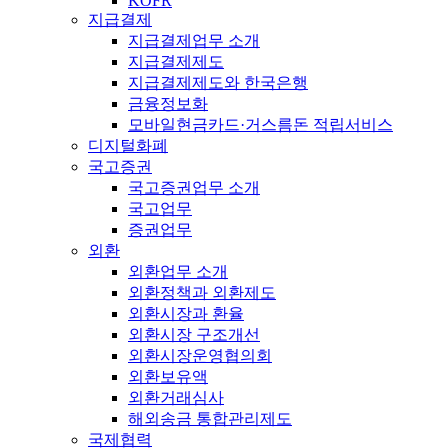
KOFR
지급결제
지급결제업무 소개
지급결제제도
지급결제제도와 한국은행
금융정보화
모바일현금카드·거스름돈 적립서비스
디지털화폐
국고증권
국고증권업무 소개
국고업무
증권업무
외환
외환업무 소개
외환정책과 외환제도
외환시장과 환율
외환시장 구조개선
외환시장운영협의회
외환보유액
외환거래심사
해외송금 통합관리제도
국제협력