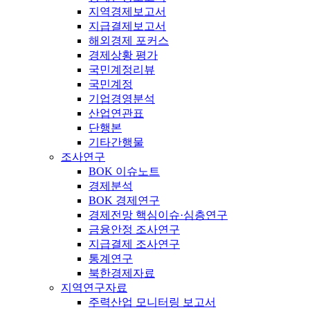
지역경제보고서
지급결제보고서
해외경제 포커스
경제상황 평가
국민계정리뷰
국민계정
기업경영분석
산업연관표
단행본
기타간행물
조사연구
BOK 이슈노트
경제분석
BOK 경제연구
경제전망 핵심이슈·심층연구
금융안정 조사연구
지급결제 조사연구
통계연구
북한경제자료
지역연구자료
주력산업 모니터링 보고서