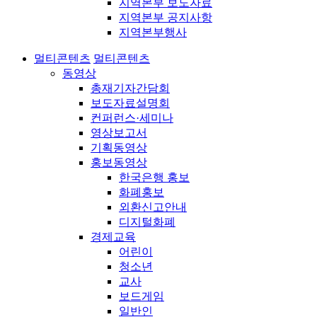
지역본부 보도자료
지역본부 공지사항
지역본부행사
멀티콘텐츠
멀티콘텐츠
동영상
총재기자간담회
보도자료설명회
컨퍼런스·세미나
영상보고서
기획동영상
홍보동영상
한국은행 홍보
화폐홍보
외환신고안내
디지털화폐
경제교육
어린이
청소년
교사
보드게임
일반인