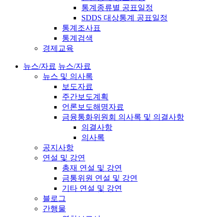
통계종류별 공표일정
SDDS 대상통계 공표일정
통계조사표
통계검색
경제교육
뉴스/자료
뉴스/자료
뉴스 및 의사록
보도자료
주간보도계획
언론보도해명자료
금융통화위원회 의사록 및 의결사항
의결사항
의사록
공지사항
연설 및 강연
총재 연설 및 강연
금통위원 연설 및 강연
기타 연설 및 강연
블로그
간행물