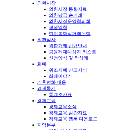
외환시장
외환시장 동향자료
외환당국 순거래
외환시장운영협의회
경쟁입찰
현지통화직거래은행
외환심사
외환거래 법규안내
금융제재대상자 리스트
신청양식 및 작성례
화폐
위조지폐 신고서식
화폐이야기
기후변화 대응
경제통계
통계조사표
경제교육
경제교육소식
경제교육 발간자료
경제교육 웹툰 다운로드
지역본부