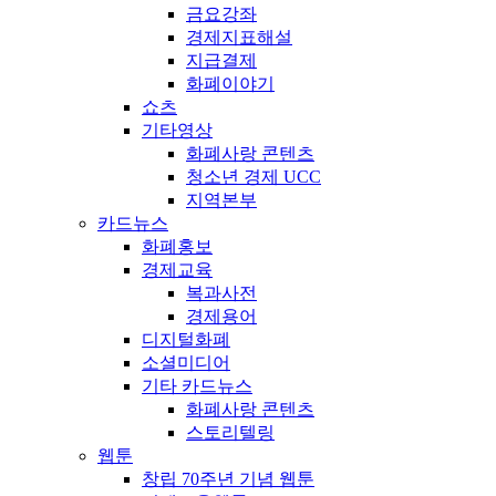
금요강좌
경제지표해설
지급결제
화폐이야기
쇼츠
기타영상
화폐사랑 콘텐츠
청소년 경제 UCC
지역본부
카드뉴스
화폐홍보
경제교육
복과사전
경제용어
디지털화폐
소셜미디어
기타 카드뉴스
화폐사랑 콘텐츠
스토리텔링
웹툰
창립 70주년 기념 웹툰