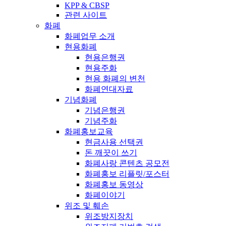
KPP & CBSP
관련 사이트
화폐
화폐업무 소개
현용화폐
현용은행권
현용주화
현용 화폐의 변천
화폐연대자료
기념화폐
기념은행권
기념주화
화폐홍보교육
현금사용 선택권
돈 깨끗이 쓰기
화폐사랑 콘텐츠 공모전
화폐홍보 리플릿/포스터
화폐홍보 동영상
화폐이야기
위조 및 훼손
위조방지장치