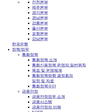
인천본부
제주본부
경기본부
경남본부
강릉본부
울산본부
포항본부
강남본부
한국은행
정책/업무
통화정책
통화정책 소개
통화신용정책 운영의 일반원칙
목표 및 운영체계
통화정책방향 결정회의
일정 및 자료
통화정책수단
금융안정
금융안정업무 소개
금융시스템
금융안정의 이해