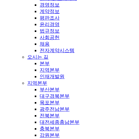
경영정보
계약정보
평판조사
윤리경영
법규정보
사회공헌
채용
전자계약시스템
오시는 길
본부
지역본부
인재개발원
지역본부
부산본부
대구경북본부
목포본부
광주전남본부
전북본부
대전세종충남본부
충북본부
강원본부