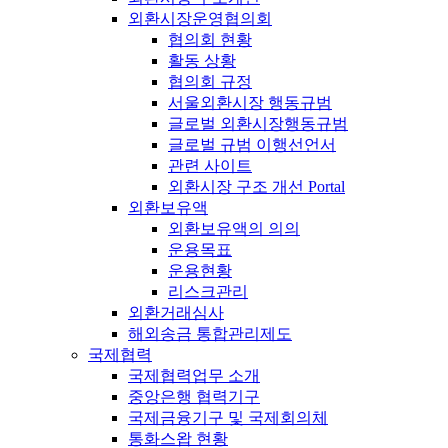
외환시장운영협의회
협의회 현황
활동 상황
협의회 규정
서울외환시장 행동규범
글로벌 외환시장행동규범
글로벌 규범 이행선언서
관련 사이트
외환시장 구조 개선 Portal
외환보유액
외환보유액의 의의
운용목표
운용현황
리스크관리
외환거래심사
해외송금 통합관리제도
국제협력
국제협력업무 소개
중앙은행 협력기구
국제금융기구 및 국제회의체
통화스왑 현황