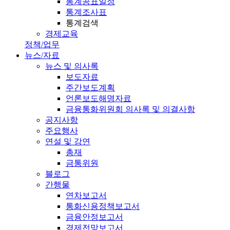
통계공표일정
통계조사표
통계검색
경제교육
정책/업무
뉴스/자료
뉴스 및 의사록
보도자료
주간보도계획
언론보도해명자료
금융통화위원회 의사록 및 의결사항
공지사항
주요행사
연설 및 강연
총재
금통위원
블로그
간행물
연차보고서
통화신용정책보고서
금융안정보고서
경제전망보고서