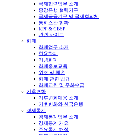
국제협력업무 소개
중앙은행 협력기구
국제금융기구 및 국제회의체
통화스왑 현황
KPP & CBSP
관련 사이트
화폐
화폐업무 소개
현용화폐
기념화폐
화폐홍보교육
위조 및 훼손
화폐 관련 법규
화폐교환 및 주화수급
기후변화
기후변화대응 소개
기후변화와 한국은행
경제통계
경제통계업무 소개
경제통계 개요
주요통계 해설