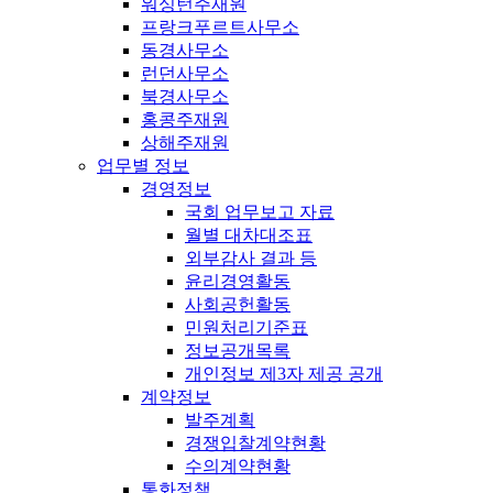
워싱턴주재원
프랑크푸르트사무소
동경사무소
런던사무소
북경사무소
홍콩주재원
상해주재원
업무별 정보
경영정보
국회 업무보고 자료
월별 대차대조표
외부감사 결과 등
윤리경영활동
사회공헌활동
민원처리기준표
정보공개목록
개인정보 제3자 제공 공개
계약정보
발주계획
경쟁입찰계약현황
수의계약현황
통화정책