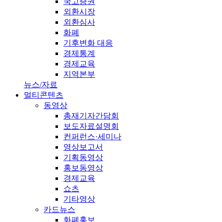
국고증권
외환시장
외환심사
화폐
기후변화 대응
경제통계
경제교육
지역본부
뉴스/자료
멀티콘텐츠
동영상
총재기자간담회
보도자료설명회
컨퍼런스·세미나
영상보고서
기획동영상
홍보동영상
경제교육
쇼츠
기타영상
카드뉴스
화폐홍보