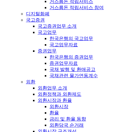
거스름돈 적립서비스
거스름돈 적립서비스 참여
디지털화폐
국고증권
국고증권업무 소개
국고업무
한국은행의 국고업무
국고업무자료
증권업무
한국은행의 증권업무
증권업무자료
국채 발행 및 환매공고
국채관련 물가연동계수
외환
외환업무 소개
외환정책과 외환제도
외환시장과 환율
외환시장
환율
금리 및 환율 동향
외환당국 순거래
외환시장 구조개선