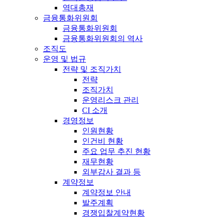
역대총재
금융통화위원회
금융통화위원회
금융통화위원회의 역사
조직도
운영 및 법규
전략 및 조직가치
전략
조직가치
운영리스크 관리
CI 소개
경영정보
인원현황
인건비 현황
주요 업무 추진 현황
재무현황
외부감사 결과 등
계약정보
계약정보 안내
발주계획
경쟁입찰계약현황