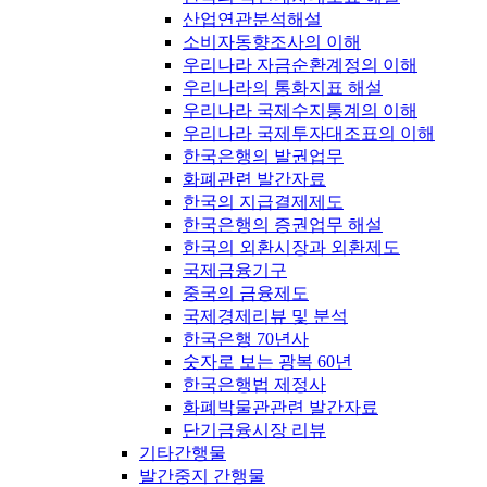
산업연관분석해설
소비자동향조사의 이해
우리나라 자금순환계정의 이해
우리나라의 통화지표 해설
우리나라 국제수지통계의 이해
우리나라 국제투자대조표의 이해
한국은행의 발권업무
화폐관련 발간자료
한국의 지급결제제도
한국은행의 증권업무 해설
한국의 외환시장과 외환제도
국제금융기구
중국의 금융제도
국제경제리뷰 및 분석
한국은행 70년사
숫자로 보는 광복 60년
한국은행법 제정사
화폐박물관관련 발간자료
단기금융시장 리뷰
기타간행물
발간중지 간행물