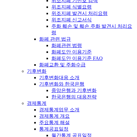
위조지폐 기번호 검색
위조지폐 식별요령
위조지폐 발견시 처리요령
위조지폐 신고서식
주화 훼손 및 훼손 주화 발견시 처리요
령
화폐 관련 법규
화폐관련 법령
화폐도안 이용기준
화폐도안 이용기준 FAQ
화폐교환 및 주화수급
기후변화
기후변화대응 소개
기후변화와 한국은행
중앙은행과 기후변화
한국은행의 대응전략
경제통계
경제통계업무 소개
경제통계 개요
주요통계 해설
통계공표일정
월간통계 공표일정