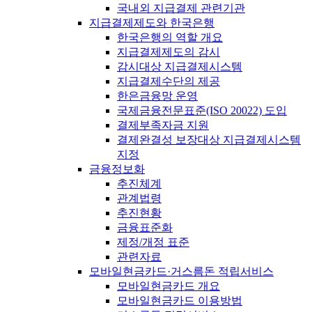
국내외 지급결제 관련기관
지급결제제도와 한국은행
한국은행의 역할 개요
지급결제제도의 감시
감시대상 지급결제시스템
지급결제수단의 제공
한은금융망 운영
국제금융전문표준(ISO 20022) 도입
결제부족자금 지원
결제완결성 보장대상 지급결제시스템
지정
금융정보화
추진체계
관계법령
추진현황
금융표준화
제정/개정 표준
관련자료
모바일현금카드·거스름돈 적립서비스
모바일현금카드 개요
모바일현금카드 이용방법