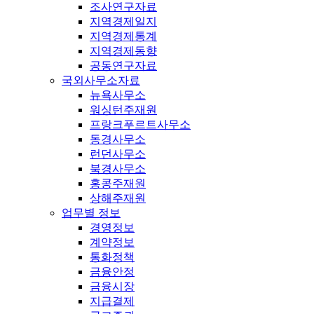
조사연구자료
지역경제일지
지역경제통계
지역경제동향
공동연구자료
국외사무소자료
뉴욕사무소
워싱턴주재원
프랑크푸르트사무소
동경사무소
런던사무소
북경사무소
홍콩주재원
상해주재원
업무별 정보
경영정보
계약정보
통화정책
금융안정
금융시장
지급결제