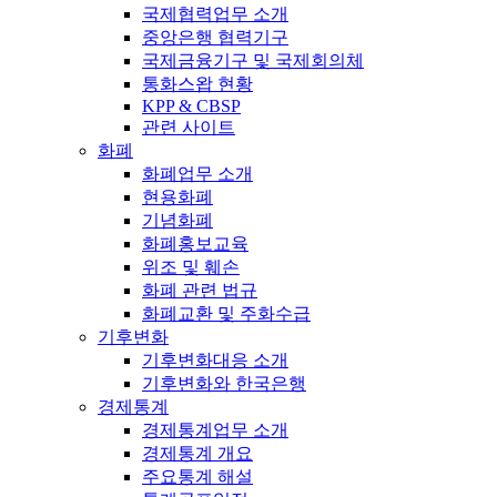
국제협력업무 소개
중앙은행 협력기구
국제금융기구 및 국제회의체
통화스왑 현황
KPP & CBSP
관련 사이트
화폐
화폐업무 소개
현용화폐
기념화폐
화폐홍보교육
위조 및 훼손
화폐 관련 법규
화폐교환 및 주화수급
기후변화
기후변화대응 소개
기후변화와 한국은행
경제통계
경제통계업무 소개
경제통계 개요
주요통계 해설