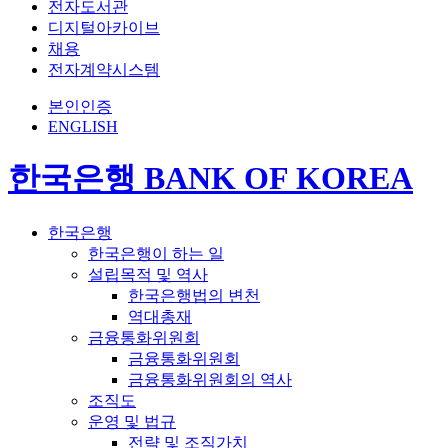
전자도서관
디지털아카이브
채용
전자계약시스템
본인인증
ENGLISH
한국은행 BANK OF KOREA
한국은행
한국은행이 하는 일
설립목적 및 역사
한국은행법의 변천
역대총재
금융통화위원회
금융통화위원회
금융통화위원회의 역사
조직도
운영 및 법규
전략 및 조직가치