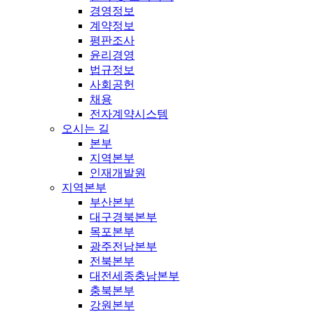
경영정보
계약정보
평판조사
윤리경영
법규정보
사회공헌
채용
전자계약시스템
오시는 길
본부
지역본부
인재개발원
지역본부
부산본부
대구경북본부
목포본부
광주전남본부
전북본부
대전세종충남본부
충북본부
강원본부