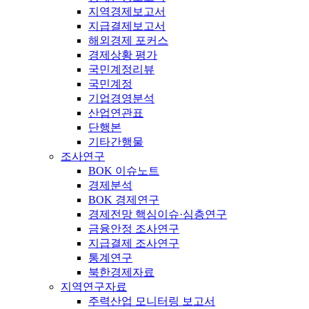
지역경제보고서
지급결제보고서
해외경제 포커스
경제상황 평가
국민계정리뷰
국민계정
기업경영분석
산업연관표
단행본
기타간행물
조사연구
BOK 이슈노트
경제분석
BOK 경제연구
경제전망 핵심이슈·심층연구
금융안정 조사연구
지급결제 조사연구
통계연구
북한경제자료
지역연구자료
주력산업 모니터링 보고서