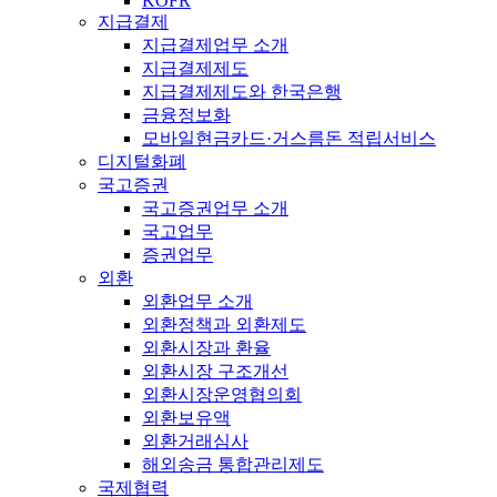
KOFR
지급결제
지급결제업무 소개
지급결제제도
지급결제제도와 한국은행
금융정보화
모바일현금카드·거스름돈 적립서비스
디지털화폐
국고증권
국고증권업무 소개
국고업무
증권업무
외환
외환업무 소개
외환정책과 외환제도
외환시장과 환율
외환시장 구조개선
외환시장운영협의회
외환보유액
외환거래심사
해외송금 통합관리제도
국제협력