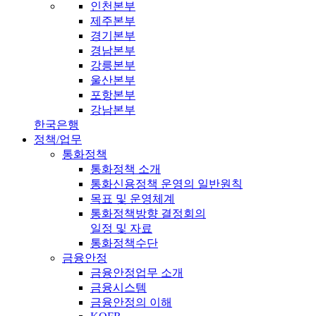
인천본부
제주본부
경기본부
경남본부
강릉본부
울산본부
포항본부
강남본부
한국은행
정책/업무
통화정책
통화정책 소개
통화신용정책 운영의 일반원칙
목표 및 운영체계
통화정책방향 결정회의
일정 및 자료
통화정책수단
금융안정
금융안정업무 소개
금융시스템
금융안정의 이해