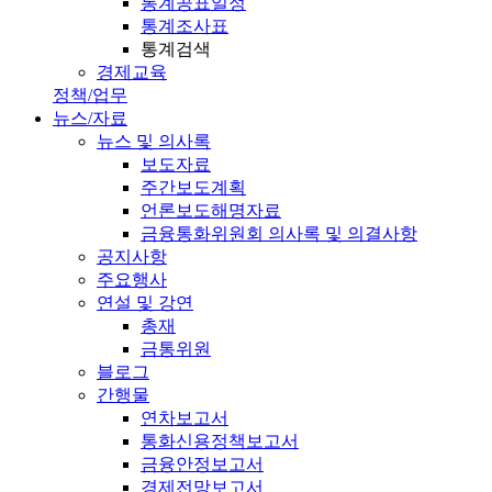
통계공표일정
통계조사표
통계검색
경제교육
정책/업무
뉴스/자료
뉴스 및 의사록
보도자료
주간보도계획
언론보도해명자료
금융통화위원회 의사록 및 의결사항
공지사항
주요행사
연설 및 강연
총재
금통위원
블로그
간행물
연차보고서
통화신용정책보고서
금융안정보고서
경제전망보고서