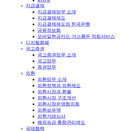
KOFR
지급결제
지급결제업무 소개
지급결제제도
지급결제제도와 한국은행
금융정보화
모바일현금카드·거스름돈 적립서비스
디지털화폐
국고증권
국고증권업무 소개
국고업무
증권업무
외환
외환업무 소개
외환정책과 외환제도
외환시장과 환율
외환시장 구조개선
외환시장운영협의회
외환보유액
외환거래심사
해외송금 통합관리제도
국제협력