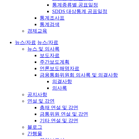
통계종류별 공표일정
SDDS 대상통계 공표일정
통계조사표
통계검색
경제교육
뉴스/자료
뉴스/자료
뉴스 및 의사록
보도자료
주간보도계획
언론보도해명자료
금융통화위원회 의사록 및 의결사항
의결사항
의사록
공지사항
연설 및 강연
총재 연설 및 강연
금통위원 연설 및 강연
기타 연설 및 강연
블로그
간행물