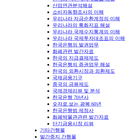
산업연관분석해설
소비자동향조사의 이해
우리나라 자금순환계정의 이해
우리나라의 통화지표 해설
우리나라 국제수지통계의 이해
우리나라 국제투자대조표의 이해
한국은행의 발권업무
화폐관련 발간자료
한국의 지급결제제도
한국은행의 증권업무 해설
한국의 외환시장과 외환제도
국제금융기구
중국의 금융제도
국제경제리뷰 및 분석
한국은행 70년사
숫자로 보는 광복 60년
한국은행법 제정사
화폐박물관관련 발간자료
단기금융시장 리뷰
기타간행물
발간중지 간행물