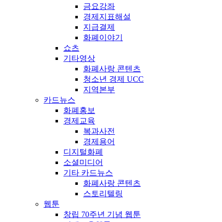
금요강좌
경제지표해설
지급결제
화폐이야기
쇼츠
기타영상
화폐사랑 콘텐츠
청소년 경제 UCC
지역본부
카드뉴스
화폐홍보
경제교육
복과사전
경제용어
디지털화폐
소셜미디어
기타 카드뉴스
화폐사랑 콘텐츠
스토리텔링
웹툰
창립 70주년 기념 웹툰