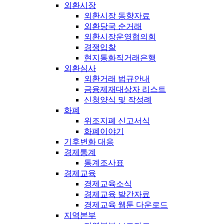
외환시장
외환시장 동향자료
외환당국 순거래
외환시장운영협의회
경쟁입찰
현지통화직거래은행
외환심사
외환거래 법규안내
금융제재대상자 리스트
신청양식 및 작성례
화폐
위조지폐 신고서식
화폐이야기
기후변화 대응
경제통계
통계조사표
경제교육
경제교육소식
경제교육 발간자료
경제교육 웹툰 다운로드
지역본부