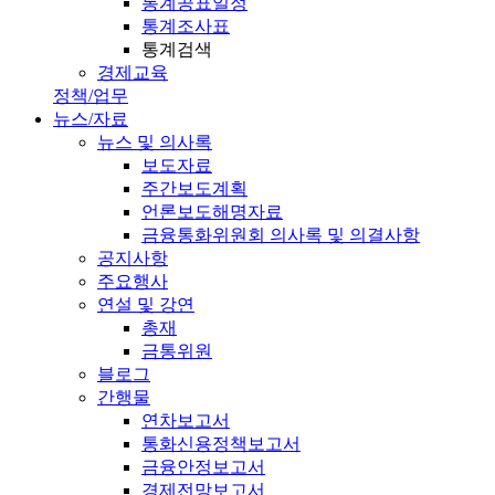
통계공표일정
통계조사표
통계검색
경제교육
정책/업무
뉴스/자료
뉴스 및 의사록
보도자료
주간보도계획
언론보도해명자료
금융통화위원회 의사록 및 의결사항
공지사항
주요행사
연설 및 강연
총재
금통위원
블로그
간행물
연차보고서
통화신용정책보고서
금융안정보고서
경제전망보고서