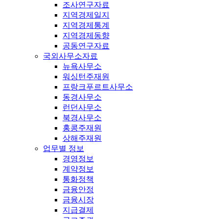
조사연구자료
지역경제일지
지역경제통계
지역경제동향
공동연구자료
국외사무소자료
뉴욕사무소
워싱턴주재원
프랑크푸르트사무소
동경사무소
런던사무소
북경사무소
홍콩주재원
상해주재원
업무별 정보
경영정보
계약정보
통화정책
금융안정
금융시장
지급결제