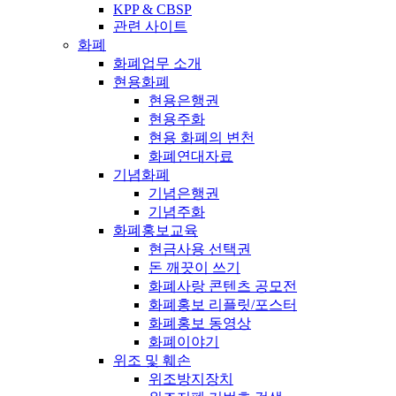
KPP & CBSP
관련 사이트
화폐
화폐업무 소개
현용화폐
현용은행권
현용주화
현용 화폐의 변천
화폐연대자료
기념화폐
기념은행권
기념주화
화폐홍보교육
현금사용 선택권
돈 깨끗이 쓰기
화폐사랑 콘텐츠 공모전
화폐홍보 리플릿/포스터
화폐홍보 동영상
화폐이야기
위조 및 훼손
위조방지장치