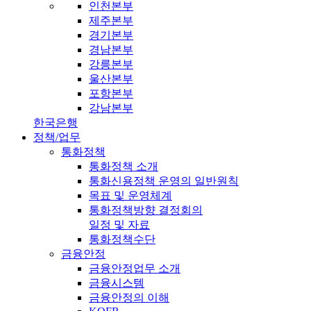
인천본부
제주본부
경기본부
경남본부
강릉본부
울산본부
포항본부
강남본부
한국은행
정책/업무
통화정책
통화정책 소개
통화신용정책 운영의 일반원칙
목표 및 운영체계
통화정책방향 결정회의
일정 및 자료
통화정책수단
금융안정
금융안정업무 소개
금융시스템
금융안정의 이해