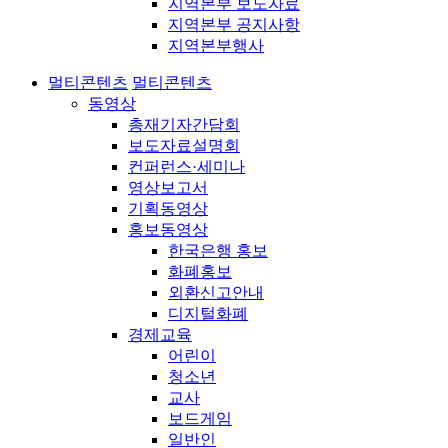
지역본부 보도자료
지역본부 공지사항
지역본부행사
멀티콘텐츠
멀티콘텐츠
동영상
총재기자간담회
보도자료설명회
컨퍼런스·세미나
영상보고서
기획동영상
홍보동영상
한국은행 홍보
화폐홍보
외환신고안내
디지털화폐
경제교육
어린이
청소년
교사
보드게임
일반인