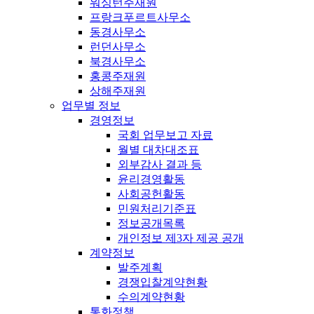
워싱턴주재원
프랑크푸르트사무소
동경사무소
런던사무소
북경사무소
홍콩주재원
상해주재원
업무별 정보
경영정보
국회 업무보고 자료
월별 대차대조표
외부감사 결과 등
윤리경영활동
사회공헌활동
민원처리기준표
정보공개목록
개인정보 제3자 제공 공개
계약정보
발주계획
경쟁입찰계약현황
수의계약현황
통화정책