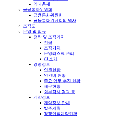
역대총재
금융통화위원회
금융통화위원회
금융통화위원회의 역사
조직도
운영 및 법규
전략 및 조직가치
전략
조직가치
운영리스크 관리
CI 소개
경영정보
인원현황
인건비 현황
주요 업무 추진 현황
재무현황
외부감사 결과 등
계약정보
계약정보 안내
발주계획
경쟁입찰계약현황