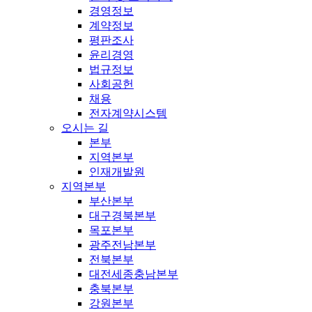
경영정보
계약정보
평판조사
윤리경영
법규정보
사회공헌
채용
전자계약시스템
오시는 길
본부
지역본부
인재개발원
지역본부
부산본부
대구경북본부
목포본부
광주전남본부
전북본부
대전세종충남본부
충북본부
강원본부