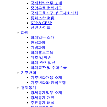
국제협력업무 소개
중앙은행 협력기구
국제금융기구 및 국제회의체
통화스왑 현황
KPP & CBSP
관련 사이트
화폐
화폐업무 소개
현용화폐
기념화폐
화폐홍보교육
위조 및 훼손
화폐 관련 법규
화폐교환 및 주화수급
기후변화
기후변화대응 소개
기후변화와 한국은행
경제통계
경제통계업무 소개
경제통계 개요
주요통계 해설