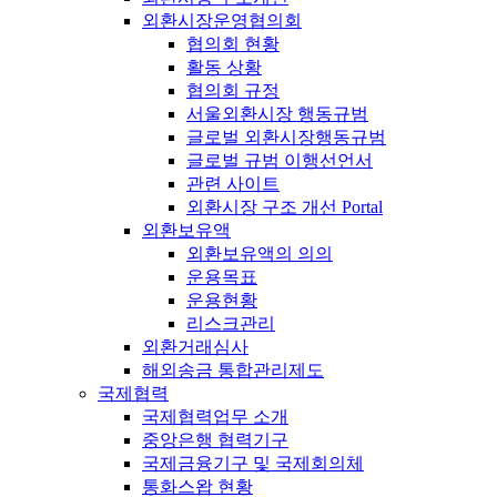
외환시장운영협의회
협의회 현황
활동 상황
협의회 규정
서울외환시장 행동규범
글로벌 외환시장행동규범
글로벌 규범 이행선언서
관련 사이트
외환시장 구조 개선 Portal
외환보유액
외환보유액의 의의
운용목표
운용현황
리스크관리
외환거래심사
해외송금 통합관리제도
국제협력
국제협력업무 소개
중앙은행 협력기구
국제금융기구 및 국제회의체
통화스왑 현황