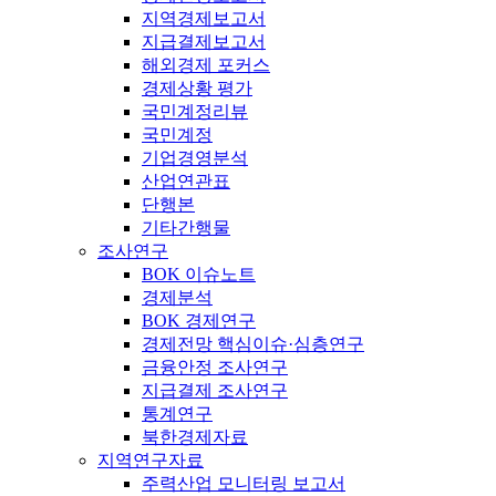
지역경제보고서
지급결제보고서
해외경제 포커스
경제상황 평가
국민계정리뷰
국민계정
기업경영분석
산업연관표
단행본
기타간행물
조사연구
BOK 이슈노트
경제분석
BOK 경제연구
경제전망 핵심이슈·심층연구
금융안정 조사연구
지급결제 조사연구
통계연구
북한경제자료
지역연구자료
주력산업 모니터링 보고서