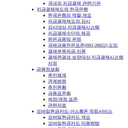
국내외 지급결제 관련기관
지급결제제도와 한국은행
한국은행의 역할 개요
지급결제제도의 감시
감시대상 지급결제시스템
지급결제수단의 제공
한은금융망 운영
국제금융전문표준(ISO 20022) 도입
결제부족자금 지원
결제완결성 보장대상 지급결제시스템
지정
금융정보화
추진체계
관계법령
추진현황
금융표준화
제정/개정 표준
관련자료
모바일현금카드·거스름돈 적립서비스
모바일현금카드 개요
모바일현금카드 이용방법