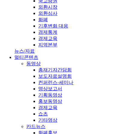
국고증권
외환시장
외환심사
화폐
기후변화 대응
경제통계
경제교육
지역본부
뉴스/자료
멀티콘텐츠
동영상
총재기자간담회
보도자료설명회
컨퍼런스·세미나
영상보고서
기획동영상
홍보동영상
경제교육
쇼츠
기타영상
카드뉴스
화폐홍보