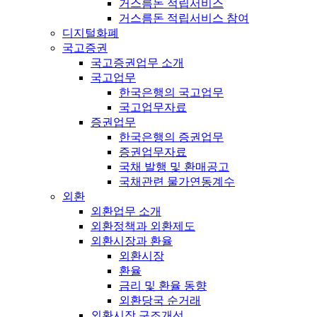
거스름돈 적립서비스
거스름돈 적립서비스 참여
디지털화폐
국고증권
국고증권업무 소개
국고업무
한국은행의 국고업무
국고업무자료
증권업무
한국은행의 증권업무
증권업무자료
국채 발행 및 환매공고
국채관련 물가연동계수
외환
외환업무 소개
외환정책과 외환제도
외환시장과 환율
외환시장
환율
금리 및 환율 동향
외환당국 순거래
외환시장 구조개선