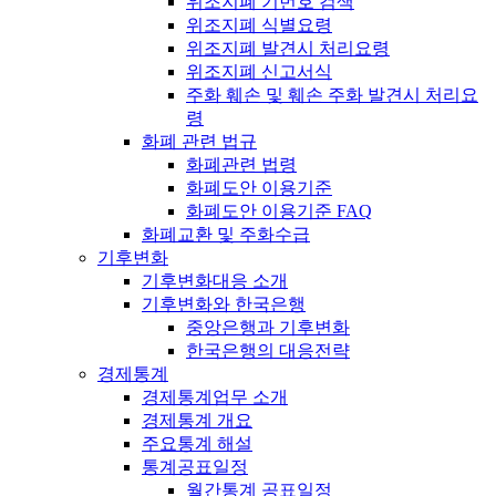
위조지폐 기번호 검색
위조지폐 식별요령
위조지폐 발견시 처리요령
위조지폐 신고서식
주화 훼손 및 훼손 주화 발견시 처리요
령
화폐 관련 법규
화폐관련 법령
화폐도안 이용기준
화폐도안 이용기준 FAQ
화폐교환 및 주화수급
기후변화
기후변화대응 소개
기후변화와 한국은행
중앙은행과 기후변화
한국은행의 대응전략
경제통계
경제통계업무 소개
경제통계 개요
주요통계 해설
통계공표일정
월간통계 공표일정