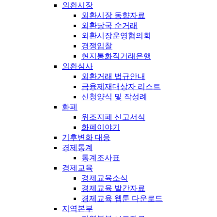
외환시장
외환시장 동향자료
외환당국 순거래
외환시장운영협의회
경쟁입찰
현지통화직거래은행
외환심사
외환거래 법규안내
금융제재대상자 리스트
신청양식 및 작성례
화폐
위조지폐 신고서식
화폐이야기
기후변화 대응
경제통계
통계조사표
경제교육
경제교육소식
경제교육 발간자료
경제교육 웹툰 다운로드
지역본부