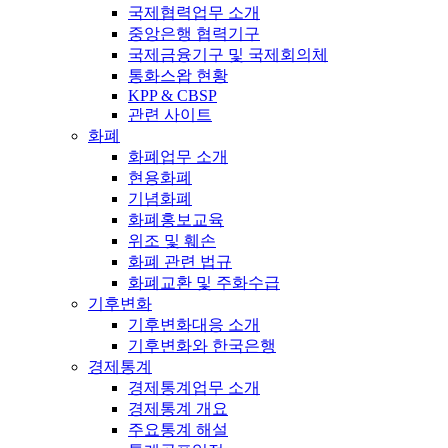
국제협력업무 소개
중앙은행 협력기구
국제금융기구 및 국제회의체
통화스왑 현황
KPP & CBSP
관련 사이트
화폐
화폐업무 소개
현용화폐
기념화폐
화폐홍보교육
위조 및 훼손
화폐 관련 법규
화폐교환 및 주화수급
기후변화
기후변화대응 소개
기후변화와 한국은행
경제통계
경제통계업무 소개
경제통계 개요
주요통계 해설