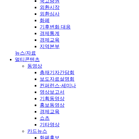
국고증권
외환시장
외환심사
화폐
기후변화 대응
경제통계
경제교육
지역본부
뉴스/자료
멀티콘텐츠
동영상
총재기자간담회
보도자료설명회
컨퍼런스·세미나
영상보고서
기획동영상
홍보동영상
경제교육
쇼츠
기타영상
카드뉴스
화폐홍보