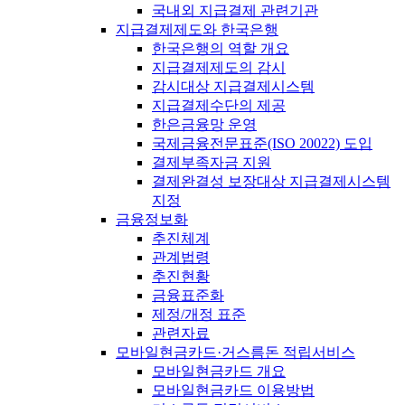
국내외 지급결제 관련기관
지급결제제도와 한국은행
한국은행의 역할 개요
지급결제제도의 감시
감시대상 지급결제시스템
지급결제수단의 제공
한은금융망 운영
국제금융전문표준(ISO 20022) 도입
결제부족자금 지원
결제완결성 보장대상 지급결제시스템
지정
금융정보화
추진체계
관계법령
추진현황
금융표준화
제정/개정 표준
관련자료
모바일현금카드·거스름돈 적립서비스
모바일현금카드 개요
모바일현금카드 이용방법