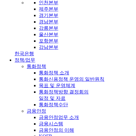
인천본부
제주본부
경기본부
경남본부
강릉본부
울산본부
포항본부
강남본부
한국은행
정책/업무
통화정책
통화정책 소개
통화신용정책 운영의 일반원칙
목표 및 운영체계
통화정책방향 결정회의
일정 및 자료
통화정책수단
금융안정
금융안정업무 소개
금융시스템
금융안정의 이해