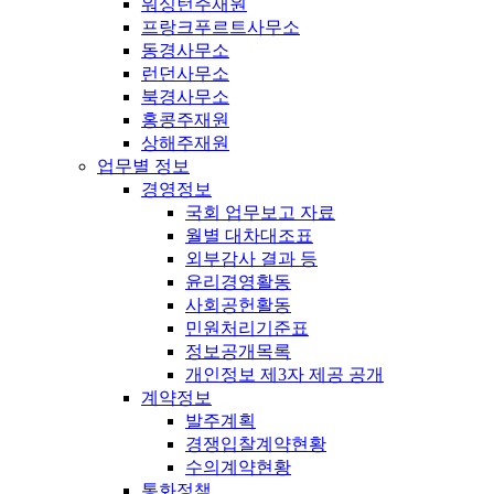
워싱턴주재원
프랑크푸르트사무소
동경사무소
런던사무소
북경사무소
홍콩주재원
상해주재원
업무별 정보
경영정보
국회 업무보고 자료
월별 대차대조표
외부감사 결과 등
윤리경영활동
사회공헌활동
민원처리기준표
정보공개목록
개인정보 제3자 제공 공개
계약정보
발주계획
경쟁입찰계약현황
수의계약현황
통화정책