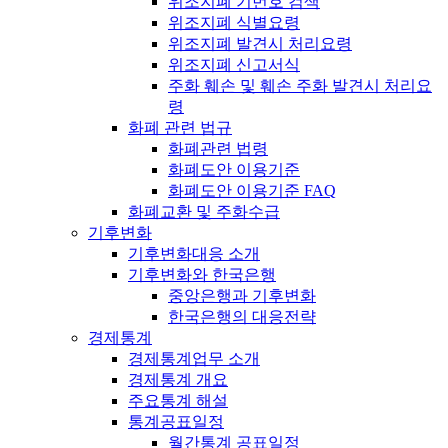
위조지폐 기번호 검색
위조지폐 식별요령
위조지폐 발견시 처리요령
위조지폐 신고서식
주화 훼손 및 훼손 주화 발견시 처리요
령
화폐 관련 법규
화폐관련 법령
화폐도안 이용기준
화폐도안 이용기준 FAQ
화폐교환 및 주화수급
기후변화
기후변화대응 소개
기후변화와 한국은행
중앙은행과 기후변화
한국은행의 대응전략
경제통계
경제통계업무 소개
경제통계 개요
주요통계 해설
통계공표일정
월간통계 공표일정