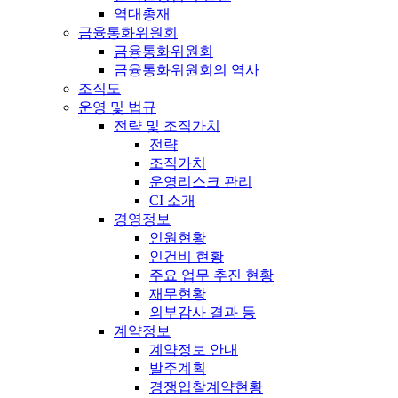
역대총재
금융통화위원회
금융통화위원회
금융통화위원회의 역사
조직도
운영 및 법규
전략 및 조직가치
전략
조직가치
운영리스크 관리
CI 소개
경영정보
인원현황
인건비 현황
주요 업무 추진 현황
재무현황
외부감사 결과 등
계약정보
계약정보 안내
발주계획
경쟁입찰계약현황