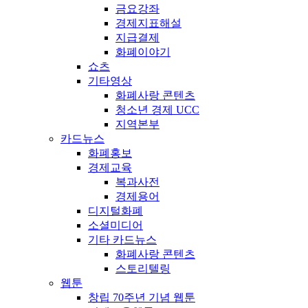
금요강좌
경제지표해설
지급결제
화폐이야기
쇼츠
기타영상
화폐사랑 콘텐츠
청소년 경제 UCC
지역본부
카드뉴스
화폐홍보
경제교육
복과사전
경제용어
디지털화폐
소셜미디어
기타 카드뉴스
화폐사랑 콘텐츠
스토리텔링
웹툰
창립 70주년 기념 웹툰