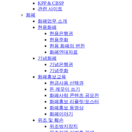
KPP & CBSP
관련 사이트
화폐
화폐업무 소개
현용화폐
현용은행권
현용주화
현용 화폐의 변천
화폐연대자료
기념화폐
기념은행권
기념주화
화폐홍보교육
현금사용 선택권
돈 깨끗이 쓰기
화폐사랑 콘텐츠 공모전
화폐홍보 리플릿/포스터
화폐홍보 동영상
화폐이야기
위조 및 훼손
위조방지장치