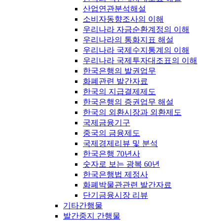
산업연관분석해설
소비자동향조사의 이해
우리나라 자금순환계정의 이해
우리나라의 통화지표 해설
우리나라 국제수지통계의 이해
우리나라 국제투자대조표의 이해
한국은행의 발권업무
화폐관련 발간자료
한국의 지급결제제도
한국은행의 증권업무 해설
한국의 외환시장과 외환제도
국제금융기구
중국의 금융제도
국제경제리뷰 및 분석
한국은행 70년사
숫자로 보는 광복 60년
한국은행법 제정사
화폐박물관관련 발간자료
단기금융시장 리뷰
기타간행물
발간중지 간행물