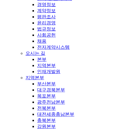
경영정보
계약정보
평판조사
윤리경영
법규정보
사회공헌
채용
전자계약시스템
오시는 길
본부
지역본부
인재개발원
지역본부
부산본부
대구경북본부
목포본부
광주전남본부
전북본부
대전세종충남본부
충북본부
강원본부