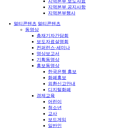
지역본부 보도자료
지역본부 공지사항
지역본부행사
멀티콘텐츠
멀티콘텐츠
동영상
총재기자간담회
보도자료설명회
컨퍼런스·세미나
영상보고서
기획동영상
홍보동영상
한국은행 홍보
화폐홍보
외환신고안내
디지털화폐
경제교육
어린이
청소년
교사
보드게임
일반인