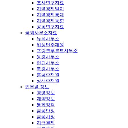
조사연구자료
지역경제일지
지역경제통계
지역경제동향
공동연구자료
국외사무소자료
뉴욕사무소
워싱턴주재원
프랑크푸르트사무소
동경사무소
런던사무소
북경사무소
홍콩주재원
상해주재원
업무별 정보
경영정보
계약정보
통화정책
금융안정
금융시장
지급결제