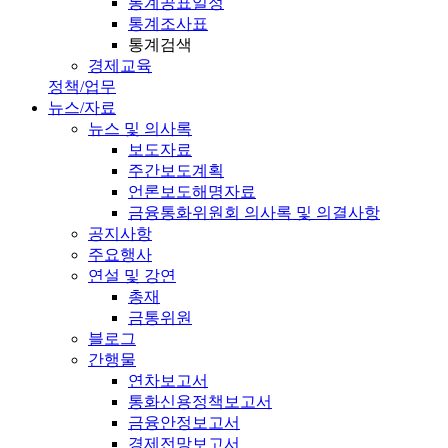
통계공표일정
통계조사표
통계검색
경제교육
정책/업무
뉴스/자료
뉴스 및 의사록
보도자료
주간보도계획
언론보도해명자료
금융통화위원회 의사록 및 의결사항
공지사항
주요행사
연설 및 강연
총재
금통위원
블로그
간행물
연차보고서
통화신용정책보고서
금융안정보고서
경제전망보고서