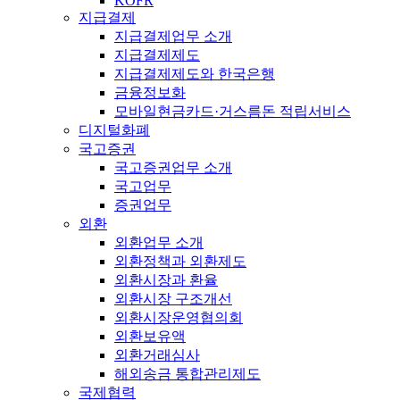
KOFR
지급결제
지급결제업무 소개
지급결제제도
지급결제제도와 한국은행
금융정보화
모바일현금카드·거스름돈 적립서비스
디지털화폐
국고증권
국고증권업무 소개
국고업무
증권업무
외환
외환업무 소개
외환정책과 외환제도
외환시장과 환율
외환시장 구조개선
외환시장운영협의회
외환보유액
외환거래심사
해외송금 통합관리제도
국제협력