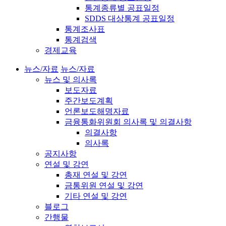
통계종류별 공표일정
SDDS 대상통계 공표일정
통계조사표
통계검색
경제교육
뉴스/자료
뉴스/자료
뉴스 및 의사록
보도자료
주간보도계획
언론보도해명자료
금융통화위원회 의사록 및 의결사항
의결사항
의사록
공지사항
연설 및 강연
총재 연설 및 강연
금통위원 연설 및 강연
기타 연설 및 강연
블로그
간행물