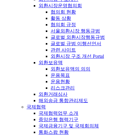
외환시장운영협의회
협의회 현황
활동 상황
협의회 규정
서울외환시장 행동규범
글로벌 외환시장행동규범
글로벌 규범 이행선언서
관련 사이트
외환시장 구조 개선 Portal
외환보유액
외환보유액의 의의
운용목표
운용현황
리스크관리
외환거래심사
해외송금 통합관리제도
국제협력
국제협력업무 소개
중앙은행 협력기구
국제금융기구 및 국제회의체
통화스왑 현황