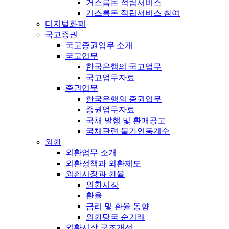
거스름돈 적립서비스
거스름돈 적립서비스 참여
디지털화폐
국고증권
국고증권업무 소개
국고업무
한국은행의 국고업무
국고업무자료
증권업무
한국은행의 증권업무
증권업무자료
국채 발행 및 환매공고
국채관련 물가연동계수
외환
외환업무 소개
외환정책과 외환제도
외환시장과 환율
외환시장
환율
금리 및 환율 동향
외환당국 순거래
외환시장 구조개선