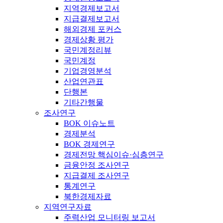
지역경제보고서
지급결제보고서
해외경제 포커스
경제상황 평가
국민계정리뷰
국민계정
기업경영분석
산업연관표
단행본
기타간행물
조사연구
BOK 이슈노트
경제분석
BOK 경제연구
경제전망 핵심이슈·심층연구
금융안정 조사연구
지급결제 조사연구
통계연구
북한경제자료
지역연구자료
주력산업 모니터링 보고서