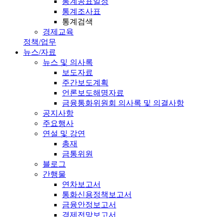
통계공표일정
통계조사표
통계검색
경제교육
정책/업무
뉴스/자료
뉴스 및 의사록
보도자료
주간보도계획
언론보도해명자료
금융통화위원회 의사록 및 의결사항
공지사항
주요행사
연설 및 강연
총재
금통위원
블로그
간행물
연차보고서
통화신용정책보고서
금융안정보고서
경제전망보고서