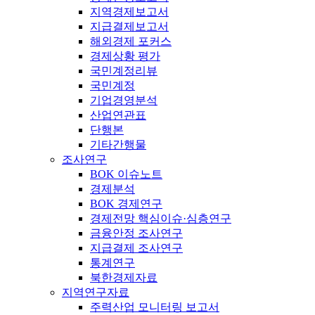
지역경제보고서
지급결제보고서
해외경제 포커스
경제상황 평가
국민계정리뷰
국민계정
기업경영분석
산업연관표
단행본
기타간행물
조사연구
BOK 이슈노트
경제분석
BOK 경제연구
경제전망 핵심이슈·심층연구
금융안정 조사연구
지급결제 조사연구
통계연구
북한경제자료
지역연구자료
주력산업 모니터링 보고서