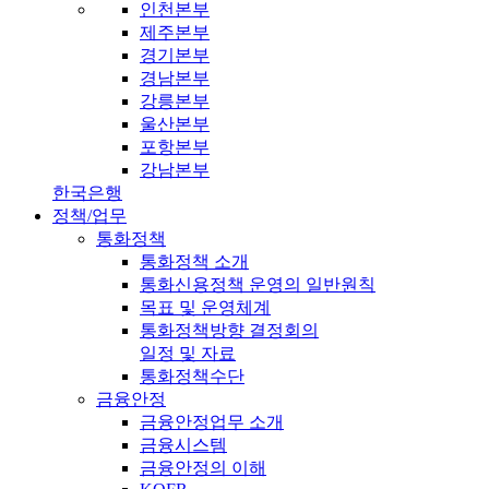
인천본부
제주본부
경기본부
경남본부
강릉본부
울산본부
포항본부
강남본부
한국은행
정책/업무
통화정책
통화정책 소개
통화신용정책 운영의 일반원칙
목표 및 운영체계
통화정책방향 결정회의
일정 및 자료
통화정책수단
금융안정
금융안정업무 소개
금융시스템
금융안정의 이해