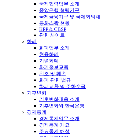
국제협력업무 소개
중앙은행 협력기구
국제금융기구 및 국제회의체
통화스왑 현황
KPP & CBSP
관련 사이트
화폐
화폐업무 소개
현용화폐
기념화폐
화폐홍보교육
위조 및 훼손
화폐 관련 법규
화폐교환 및 주화수급
기후변화
기후변화대응 소개
기후변화와 한국은행
경제통계
경제통계업무 소개
경제통계 개요
주요통계 해설