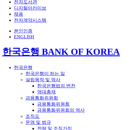
전자도서관
디지털아카이브
채용
전자계약시스템
본인인증
ENGLISH
한국은행 BANK OF KOREA
한국은행
한국은행이 하는 일
설립목적 및 역사
한국은행법의 변천
역대총재
금융통화위원회
금융통화위원회
금융통화위원회의 역사
조직도
운영 및 법규
전략 및 조직가치