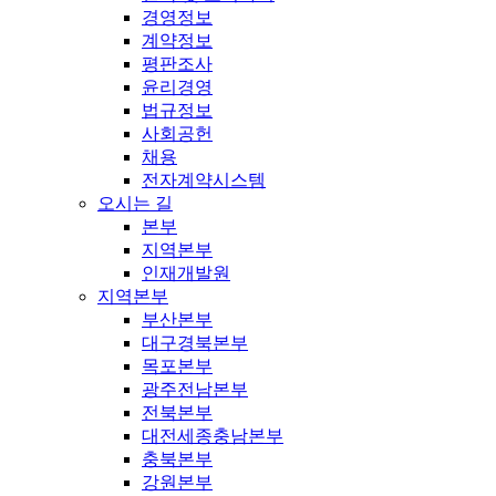
경영정보
계약정보
평판조사
윤리경영
법규정보
사회공헌
채용
전자계약시스템
오시는 길
본부
지역본부
인재개발원
지역본부
부산본부
대구경북본부
목포본부
광주전남본부
전북본부
대전세종충남본부
충북본부
강원본부