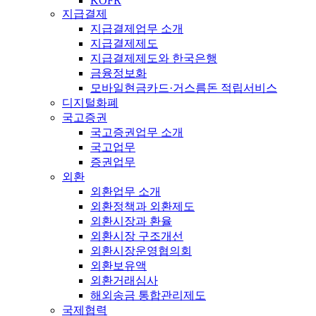
KOFR
지급결제
지급결제업무 소개
지급결제제도
지급결제제도와 한국은행
금융정보화
모바일현금카드·거스름돈 적립서비스
디지털화폐
국고증권
국고증권업무 소개
국고업무
증권업무
외환
외환업무 소개
외환정책과 외환제도
외환시장과 환율
외환시장 구조개선
외환시장운영협의회
외환보유액
외환거래심사
해외송금 통합관리제도
국제협력