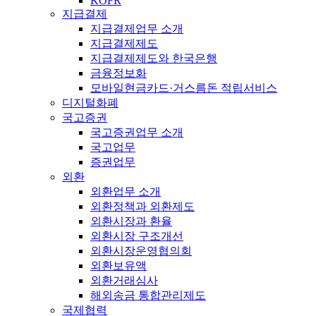
KOFR
지급결제
지급결제업무 소개
지급결제제도
지급결제제도와 한국은행
금융정보화
모바일현금카드·거스름돈 적립서비스
디지털화폐
국고증권
국고증권업무 소개
국고업무
증권업무
외환
외환업무 소개
외환정책과 외환제도
외환시장과 환율
외환시장 구조개선
외환시장운영협의회
외환보유액
외환거래심사
해외송금 통합관리제도
국제협력