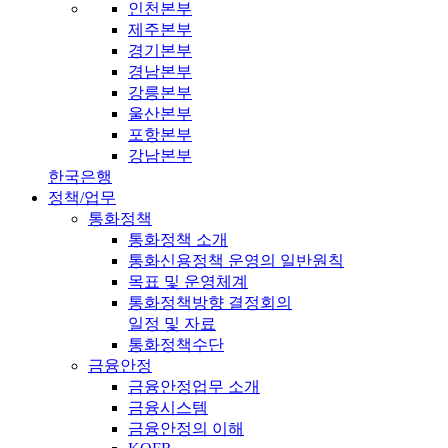
인천본부
제주본부
경기본부
경남본부
강릉본부
울산본부
포항본부
강남본부
한국은행
정책/업무
통화정책
통화정책 소개
통화신용정책 운영의 일반원칙
목표 및 운영체계
통화정책방향 결정회의
일정 및 자료
통화정책수단
금융안정
금융안정업무 소개
금융시스템
금융안정의 이해