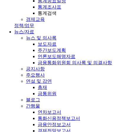
통계공표일정
통계조사표
통계검색
경제교육
정책/업무
뉴스/자료
뉴스 및 의사록
보도자료
주간보도계획
언론보도해명자료
금융통화위원회 의사록 및 의결사항
공지사항
주요행사
연설 및 강연
총재
금통위원
블로그
간행물
연차보고서
통화신용정책보고서
금융안정보고서
경제전망보고서