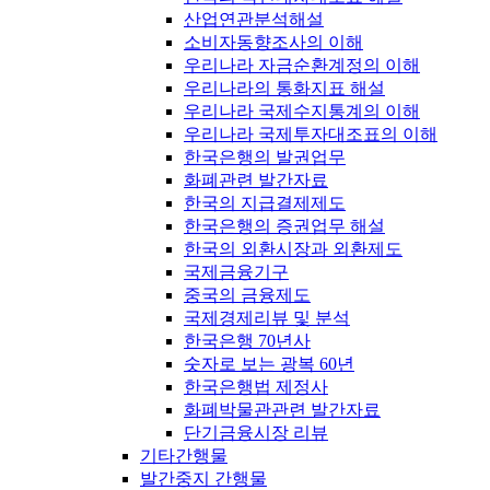
산업연관분석해설
소비자동향조사의 이해
우리나라 자금순환계정의 이해
우리나라의 통화지표 해설
우리나라 국제수지통계의 이해
우리나라 국제투자대조표의 이해
한국은행의 발권업무
화폐관련 발간자료
한국의 지급결제제도
한국은행의 증권업무 해설
한국의 외환시장과 외환제도
국제금융기구
중국의 금융제도
국제경제리뷰 및 분석
한국은행 70년사
숫자로 보는 광복 60년
한국은행법 제정사
화폐박물관관련 발간자료
단기금융시장 리뷰
기타간행물
발간중지 간행물