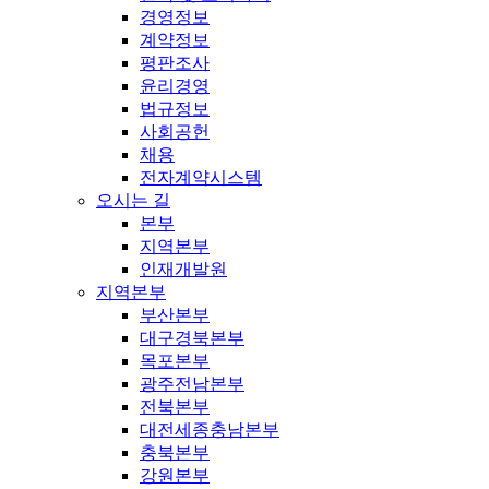
경영정보
계약정보
평판조사
윤리경영
법규정보
사회공헌
채용
전자계약시스템
오시는 길
본부
지역본부
인재개발원
지역본부
부산본부
대구경북본부
목포본부
광주전남본부
전북본부
대전세종충남본부
충북본부
강원본부