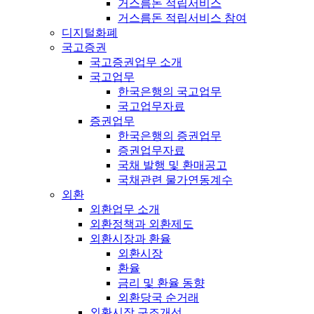
거스름돈 적립서비스
거스름돈 적립서비스 참여
디지털화폐
국고증권
국고증권업무 소개
국고업무
한국은행의 국고업무
국고업무자료
증권업무
한국은행의 증권업무
증권업무자료
국채 발행 및 환매공고
국채관련 물가연동계수
외환
외환업무 소개
외환정책과 외환제도
외환시장과 환율
외환시장
환율
금리 및 환율 동향
외환당국 순거래
외환시장 구조개선