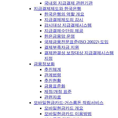
국내외 지급결제 관련기관
지급결제제도와 한국은행
한국은행의 역할 개요
지급결제제도의 감시
감시대상 지급결제시스템
지급결제수단의 제공
한은금융망 운영
국제금융전문표준(ISO 20022) 도입
결제부족자금 지원
결제완결성 보장대상 지급결제시스템
지정
금융정보화
추진체계
관계법령
추진현황
금융표준화
제정/개정 표준
관련자료
모바일현금카드·거스름돈 적립서비스
모바일현금카드 개요
모바일현금카드 이용방법