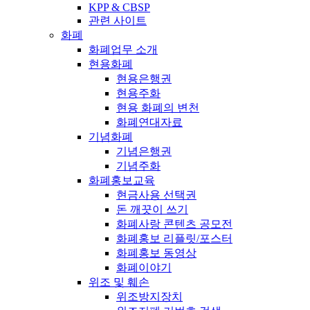
KPP & CBSP
관련 사이트
화폐
화폐업무 소개
현용화폐
현용은행권
현용주화
현용 화폐의 변천
화폐연대자료
기념화폐
기념은행권
기념주화
화폐홍보교육
현금사용 선택권
돈 깨끗이 쓰기
화폐사랑 콘텐츠 공모전
화폐홍보 리플릿/포스터
화폐홍보 동영상
화폐이야기
위조 및 훼손
위조방지장치