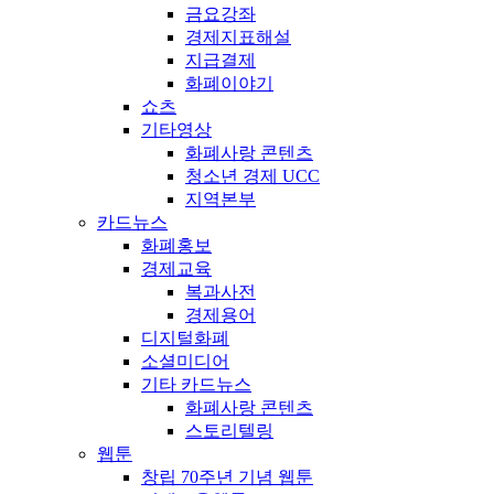
금요강좌
경제지표해설
지급결제
화폐이야기
쇼츠
기타영상
화폐사랑 콘텐츠
청소년 경제 UCC
지역본부
카드뉴스
화폐홍보
경제교육
복과사전
경제용어
디지털화폐
소셜미디어
기타 카드뉴스
화폐사랑 콘텐츠
스토리텔링
웹툰
창립 70주년 기념 웹툰