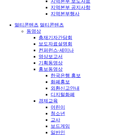
지역본부 보도자료
지역본부 공지사항
지역본부행사
멀티콘텐츠
멀티콘텐츠
동영상
총재기자간담회
보도자료설명회
컨퍼런스·세미나
영상보고서
기획동영상
홍보동영상
한국은행 홍보
화폐홍보
외환신고안내
디지털화폐
경제교육
어린이
청소년
교사
보드게임
일반인