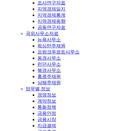
조사연구자료
지역경제일지
지역경제통계
지역경제동향
공동연구자료
국외사무소자료
뉴욕사무소
워싱턴주재원
프랑크푸르트사무소
동경사무소
런던사무소
북경사무소
홍콩주재원
상해주재원
업무별 정보
경영정보
계약정보
통화정책
금융안정
금융시장
지급결제