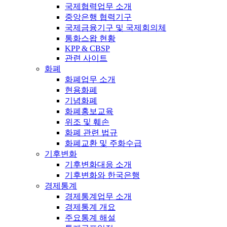
국제협력업무 소개
중앙은행 협력기구
국제금융기구 및 국제회의체
통화스왑 현황
KPP & CBSP
관련 사이트
화폐
화폐업무 소개
현용화폐
기념화폐
화폐홍보교육
위조 및 훼손
화폐 관련 법규
화폐교환 및 주화수급
기후변화
기후변화대응 소개
기후변화와 한국은행
경제통계
경제통계업무 소개
경제통계 개요
주요통계 해설