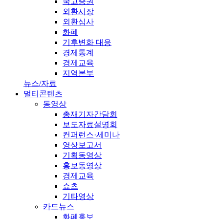
국고증권
외환시장
외환심사
화폐
기후변화 대응
경제통계
경제교육
지역본부
뉴스/자료
멀티콘텐츠
동영상
총재기자간담회
보도자료설명회
컨퍼런스·세미나
영상보고서
기획동영상
홍보동영상
경제교육
쇼츠
기타영상
카드뉴스
화폐홍보