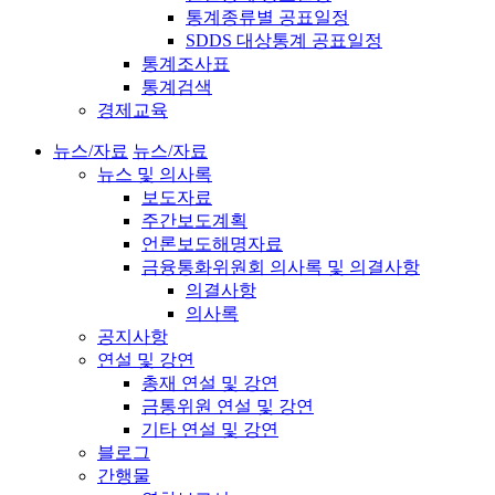
통계종류별 공표일정
SDDS 대상통계 공표일정
통계조사표
통계검색
경제교육
뉴스/자료
뉴스/자료
뉴스 및 의사록
보도자료
주간보도계획
언론보도해명자료
금융통화위원회 의사록 및 의결사항
의결사항
의사록
공지사항
연설 및 강연
총재 연설 및 강연
금통위원 연설 및 강연
기타 연설 및 강연
블로그
간행물