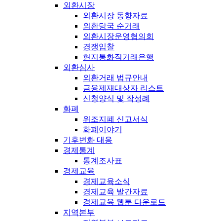
외환시장
외환시장 동향자료
외환당국 순거래
외환시장운영협의회
경쟁입찰
현지통화직거래은행
외환심사
외환거래 법규안내
금융제재대상자 리스트
신청양식 및 작성례
화폐
위조지폐 신고서식
화폐이야기
기후변화 대응
경제통계
통계조사표
경제교육
경제교육소식
경제교육 발간자료
경제교육 웹툰 다운로드
지역본부