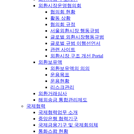
외환시장운영협의회
협의회 현황
활동 상황
협의회 규정
서울외환시장 행동규범
글로벌 외환시장행동규범
글로벌 규범 이행선언서
관련 사이트
외환시장 구조 개선 Portal
외환보유액
외환보유액의 의의
운용목표
운용현황
리스크관리
외환거래심사
해외송금 통합관리제도
국제협력
국제협력업무 소개
중앙은행 협력기구
국제금융기구 및 국제회의체
통화스왑 현황