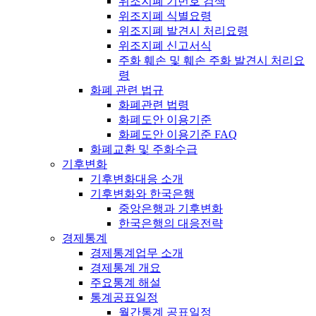
위조지폐 기번호 검색
위조지폐 식별요령
위조지폐 발견시 처리요령
위조지폐 신고서식
주화 훼손 및 훼손 주화 발견시 처리요
령
화폐 관련 법규
화폐관련 법령
화폐도안 이용기준
화폐도안 이용기준 FAQ
화폐교환 및 주화수급
기후변화
기후변화대응 소개
기후변화와 한국은행
중앙은행과 기후변화
한국은행의 대응전략
경제통계
경제통계업무 소개
경제통계 개요
주요통계 해설
통계공표일정
월간통계 공표일정