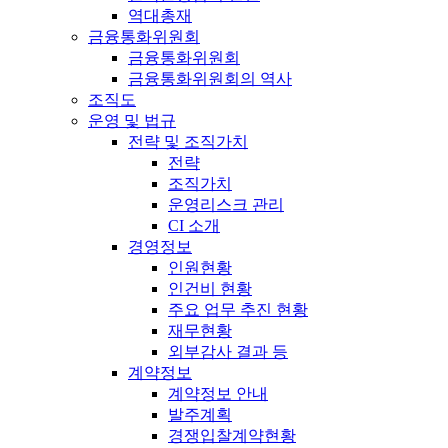
역대총재
금융통화위원회
금융통화위원회
금융통화위원회의 역사
조직도
운영 및 법규
전략 및 조직가치
전략
조직가치
운영리스크 관리
CI 소개
경영정보
인원현황
인건비 현황
주요 업무 추진 현황
재무현황
외부감사 결과 등
계약정보
계약정보 안내
발주계획
경쟁입찰계약현황