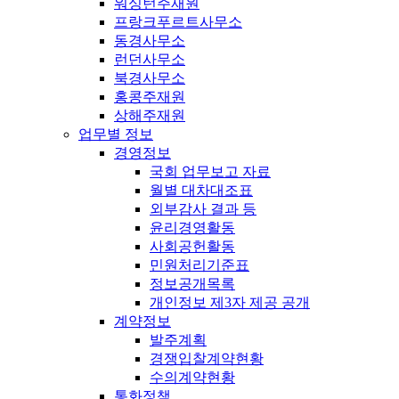
워싱턴주재원
프랑크푸르트사무소
동경사무소
런던사무소
북경사무소
홍콩주재원
상해주재원
업무별 정보
경영정보
국회 업무보고 자료
월별 대차대조표
외부감사 결과 등
윤리경영활동
사회공헌활동
민원처리기준표
정보공개목록
개인정보 제3자 제공 공개
계약정보
발주계획
경쟁입찰계약현황
수의계약현황
통화정책