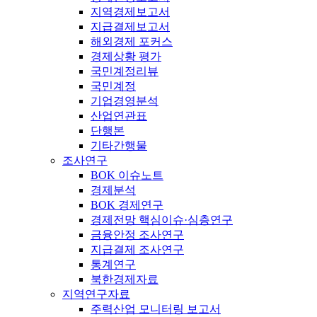
지역경제보고서
지급결제보고서
해외경제 포커스
경제상황 평가
국민계정리뷰
국민계정
기업경영분석
산업연관표
단행본
기타간행물
조사연구
BOK 이슈노트
경제분석
BOK 경제연구
경제전망 핵심이슈·심층연구
금융안정 조사연구
지급결제 조사연구
통계연구
북한경제자료
지역연구자료
주력산업 모니터링 보고서