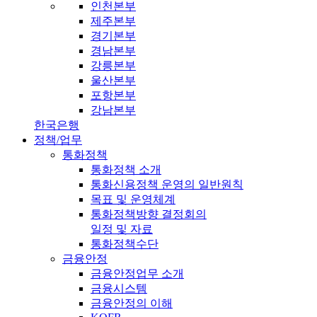
인천본부
제주본부
경기본부
경남본부
강릉본부
울산본부
포항본부
강남본부
한국은행
정책/업무
통화정책
통화정책 소개
통화신용정책 운영의 일반원칙
목표 및 운영체계
통화정책방향 결정회의
일정 및 자료
통화정책수단
금융안정
금융안정업무 소개
금융시스템
금융안정의 이해