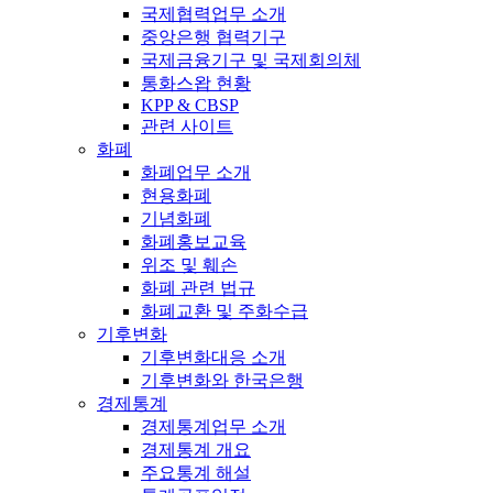
국제협력업무 소개
중앙은행 협력기구
국제금융기구 및 국제회의체
통화스왑 현황
KPP & CBSP
관련 사이트
화폐
화폐업무 소개
현용화폐
기념화폐
화폐홍보교육
위조 및 훼손
화폐 관련 법규
화폐교환 및 주화수급
기후변화
기후변화대응 소개
기후변화와 한국은행
경제통계
경제통계업무 소개
경제통계 개요
주요통계 해설