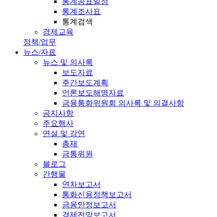
통계공표일정
통계조사표
통계검색
경제교육
정책/업무
뉴스/자료
뉴스 및 의사록
보도자료
주간보도계획
언론보도해명자료
금융통화위원회 의사록 및 의결사항
공지사항
주요행사
연설 및 강연
총재
금통위원
블로그
간행물
연차보고서
통화신용정책보고서
금융안정보고서
경제전망보고서