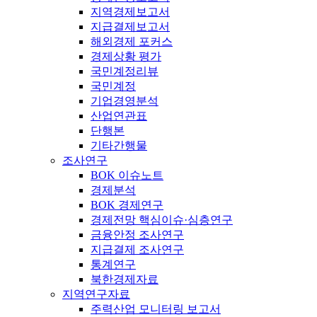
지역경제보고서
지급결제보고서
해외경제 포커스
경제상황 평가
국민계정리뷰
국민계정
기업경영분석
산업연관표
단행본
기타간행물
조사연구
BOK 이슈노트
경제분석
BOK 경제연구
경제전망 핵심이슈·심층연구
금융안정 조사연구
지급결제 조사연구
통계연구
북한경제자료
지역연구자료
주력산업 모니터링 보고서