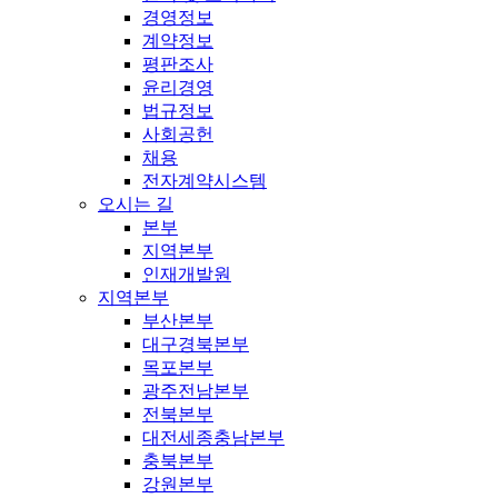
경영정보
계약정보
평판조사
윤리경영
법규정보
사회공헌
채용
전자계약시스템
오시는 길
본부
지역본부
인재개발원
지역본부
부산본부
대구경북본부
목포본부
광주전남본부
전북본부
대전세종충남본부
충북본부
강원본부