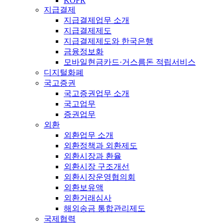
KOFR
지급결제
지급결제업무 소개
지급결제제도
지급결제제도와 한국은행
금융정보화
모바일현금카드·거스름돈 적립서비스
디지털화폐
국고증권
국고증권업무 소개
국고업무
증권업무
외환
외환업무 소개
외환정책과 외환제도
외환시장과 환율
외환시장 구조개선
외환시장운영협의회
외환보유액
외환거래심사
해외송금 통합관리제도
국제협력