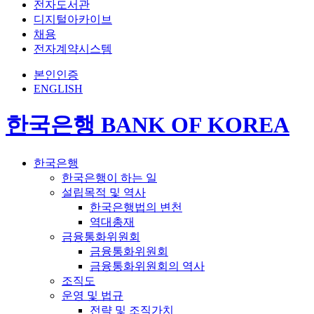
전자도서관
디지털아카이브
채용
전자계약시스템
본인인증
ENGLISH
한국은행 BANK OF KOREA
한국은행
한국은행이 하는 일
설립목적 및 역사
한국은행법의 변천
역대총재
금융통화위원회
금융통화위원회
금융통화위원회의 역사
조직도
운영 및 법규
전략 및 조직가치