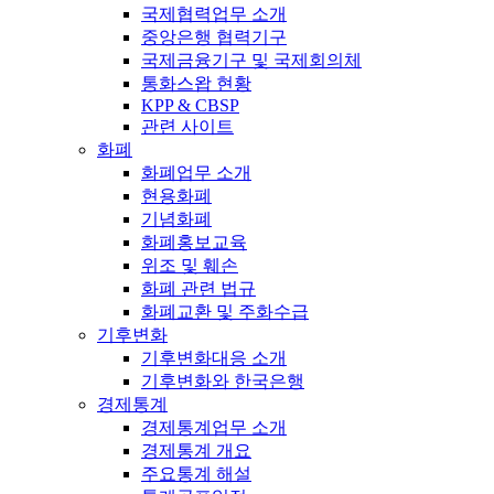
국제협력업무 소개
중앙은행 협력기구
국제금융기구 및 국제회의체
통화스왑 현황
KPP & CBSP
관련 사이트
화폐
화폐업무 소개
현용화폐
기념화폐
화폐홍보교육
위조 및 훼손
화폐 관련 법규
화폐교환 및 주화수급
기후변화
기후변화대응 소개
기후변화와 한국은행
경제통계
경제통계업무 소개
경제통계 개요
주요통계 해설