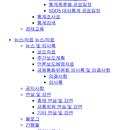
통계종류별 공표일정
SDDS 대상통계 공표일정
통계조사표
통계검색
경제교육
뉴스/자료
뉴스/자료
뉴스 및 의사록
보도자료
주간보도계획
언론보도해명자료
금융통화위원회 의사록 및 의결사항
의결사항
의사록
공지사항
연설 및 강연
총재 연설 및 강연
금통위원 연설 및 강연
기타 연설 및 강연
블로그
간행물