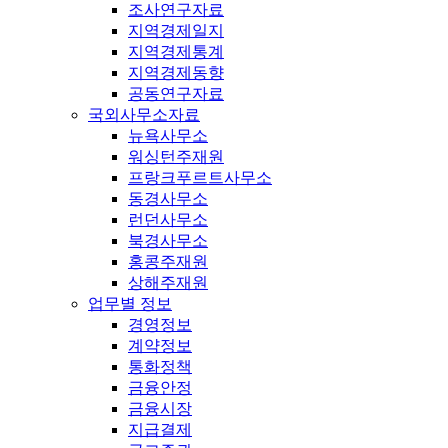
조사연구자료
지역경제일지
지역경제통계
지역경제동향
공동연구자료
국외사무소자료
뉴욕사무소
워싱턴주재원
프랑크푸르트사무소
동경사무소
런던사무소
북경사무소
홍콩주재원
상해주재원
업무별 정보
경영정보
계약정보
통화정책
금융안정
금융시장
지급결제