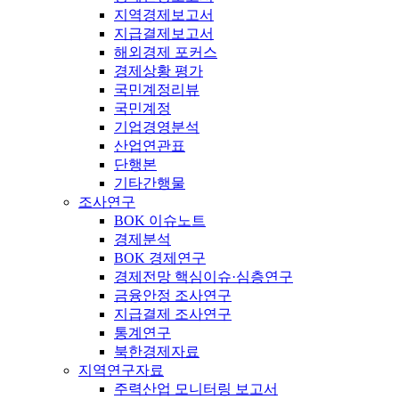
지역경제보고서
지급결제보고서
해외경제 포커스
경제상황 평가
국민계정리뷰
국민계정
기업경영분석
산업연관표
단행본
기타간행물
조사연구
BOK 이슈노트
경제분석
BOK 경제연구
경제전망 핵심이슈·심층연구
금융안정 조사연구
지급결제 조사연구
통계연구
북한경제자료
지역연구자료
주력산업 모니터링 보고서