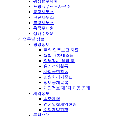
워싱턴주재원
프랑크푸르트사무소
동경사무소
런던사무소
북경사무소
홍콩주재원
상해주재원
업무별 정보
경영정보
국회 업무보고 자료
월별 대차대조표
외부감사 결과 등
윤리경영활동
사회공헌활동
민원처리기준표
정보공개목록
개인정보 제3자 제공 공개
계약정보
발주계획
경쟁입찰계약현황
수의계약현황
통화정책