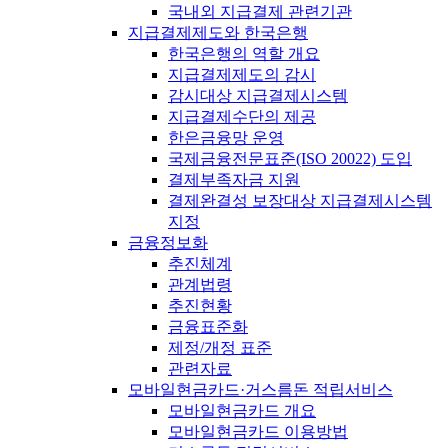
국내외 지급결제 관련기관
지급결제제도와 한국은행
한국은행의 역할 개요
지급결제제도의 감시
감시대상 지급결제시스템
지급결제수단의 제공
한은금융망 운영
국제금융전문표준(ISO 20022) 도입
결제부족자금 지원
결제완결성 보장대상 지급결제시스템
지정
금융정보화
추진체계
관계법령
추진현황
금융표준화
제정/개정 표준
관련자료
모바일현금카드·거스름돈 적립서비스
모바일현금카드 개요
모바일현금카드 이용방법