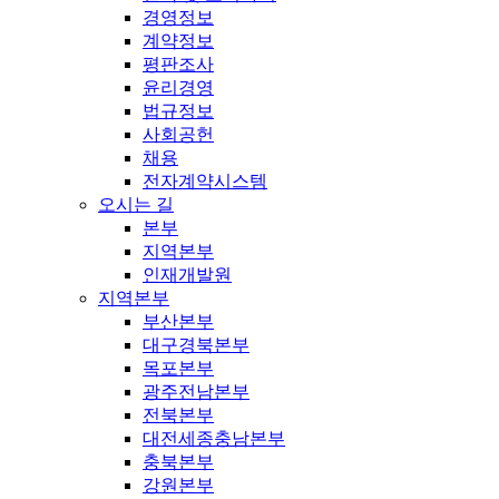
경영정보
계약정보
평판조사
윤리경영
법규정보
사회공헌
채용
전자계약시스템
오시는 길
본부
지역본부
인재개발원
지역본부
부산본부
대구경북본부
목포본부
광주전남본부
전북본부
대전세종충남본부
충북본부
강원본부