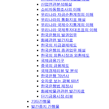
산업연관분석해설
소비자동향조사의 이해
우리나라 자금순환계정의 이해
우리나라의 통화지표 해설
우리나라 국제수지통계의 이해
우리나라 국제투자대조표의 이해
한국은행의 발권업무
화폐관련 발간자료
한국의 지급결제제도
한국은행의 증권업무 해설
한국의 외환시장과 외환제도
국제금융기구
중국의 금융제도
국제경제리뷰 및 분석
한국은행 70년사
숫자로 보는 광복 60년
한국은행법 제정사
화폐박물관관련 발간자료
단기금융시장 리뷰
기타간행물
발간중지 간행물