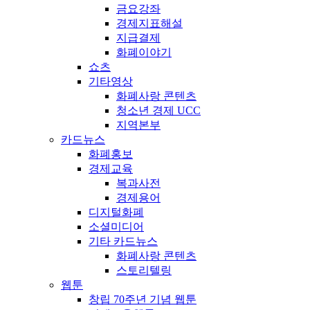
금요강좌
경제지표해설
지급결제
화폐이야기
쇼츠
기타영상
화폐사랑 콘텐츠
청소년 경제 UCC
지역본부
카드뉴스
화폐홍보
경제교육
복과사전
경제용어
디지털화폐
소셜미디어
기타 카드뉴스
화폐사랑 콘텐츠
스토리텔링
웹툰
창립 70주년 기념 웹툰