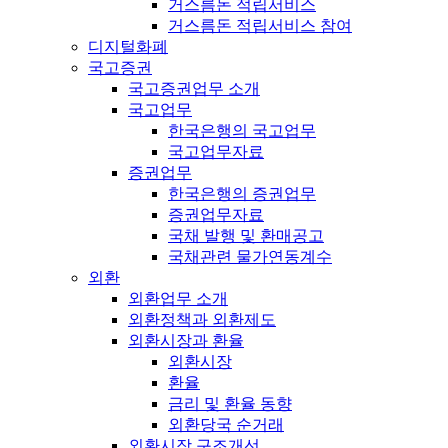
거스름돈 적립서비스
거스름돈 적립서비스 참여
디지털화폐
국고증권
국고증권업무 소개
국고업무
한국은행의 국고업무
국고업무자료
증권업무
한국은행의 증권업무
증권업무자료
국채 발행 및 환매공고
국채관련 물가연동계수
외환
외환업무 소개
외환정책과 외환제도
외환시장과 환율
외환시장
환율
금리 및 환율 동향
외환당국 순거래
외환시장 구조개선