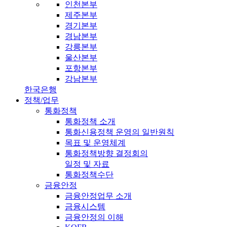
인천본부
제주본부
경기본부
경남본부
강릉본부
울산본부
포항본부
강남본부
한국은행
정책/업무
통화정책
통화정책 소개
통화신용정책 운영의 일반원칙
목표 및 운영체계
통화정책방향 결정회의
일정 및 자료
통화정책수단
금융안정
금융안정업무 소개
금융시스템
금융안정의 이해