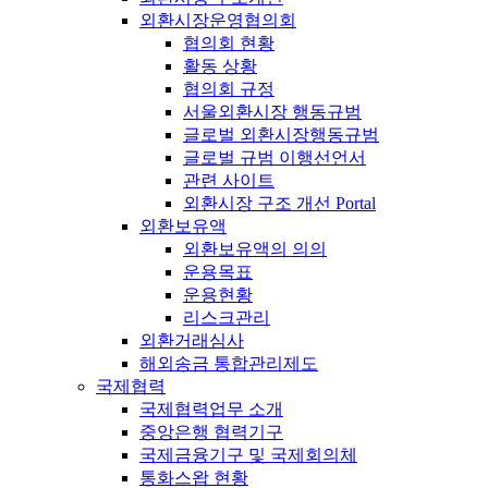
외환시장운영협의회
협의회 현황
활동 상황
협의회 규정
서울외환시장 행동규범
글로벌 외환시장행동규범
글로벌 규범 이행선언서
관련 사이트
외환시장 구조 개선 Portal
외환보유액
외환보유액의 의의
운용목표
운용현황
리스크관리
외환거래심사
해외송금 통합관리제도
국제협력
국제협력업무 소개
중앙은행 협력기구
국제금융기구 및 국제회의체
통화스왑 현황