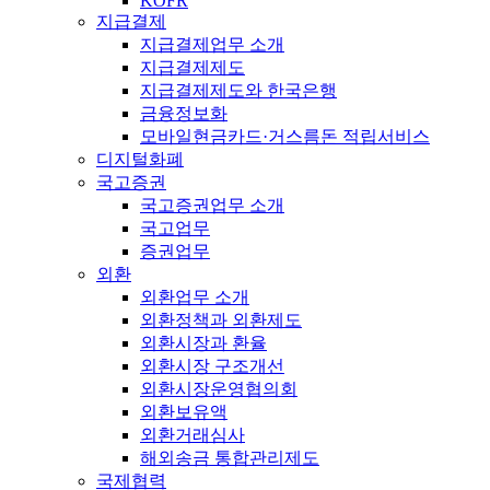
KOFR
지급결제
지급결제업무 소개
지급결제제도
지급결제제도와 한국은행
금융정보화
모바일현금카드·거스름돈 적립서비스
디지털화폐
국고증권
국고증권업무 소개
국고업무
증권업무
외환
외환업무 소개
외환정책과 외환제도
외환시장과 환율
외환시장 구조개선
외환시장운영협의회
외환보유액
외환거래심사
해외송금 통합관리제도
국제협력