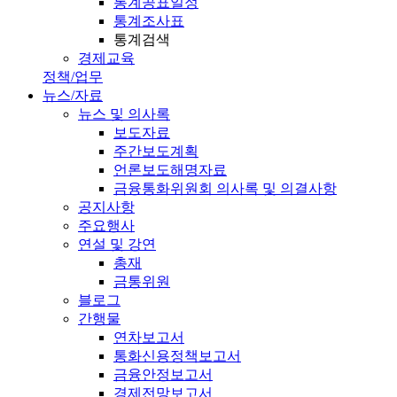
통계공표일정
통계조사표
통계검색
경제교육
정책/업무
뉴스/자료
뉴스 및 의사록
보도자료
주간보도계획
언론보도해명자료
금융통화위원회 의사록 및 의결사항
공지사항
주요행사
연설 및 강연
총재
금통위원
블로그
간행물
연차보고서
통화신용정책보고서
금융안정보고서
경제전망보고서