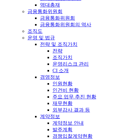
역대총재
금융통화위원회
금융통화위원회
금융통화위원회의 역사
조직도
운영 및 법규
전략 및 조직가치
전략
조직가치
운영리스크 관리
CI 소개
경영정보
인원현황
인건비 현황
주요 업무 추진 현황
재무현황
외부감사 결과 등
계약정보
계약정보 안내
발주계획
경쟁입찰계약현황