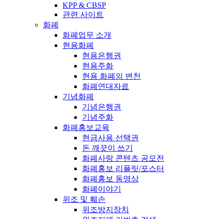
KPP & CBSP
관련 사이트
화폐
화폐업무 소개
현용화폐
현용은행권
현용주화
현용 화폐의 변천
화폐연대자료
기념화폐
기념은행권
기념주화
화폐홍보교육
현금사용 선택권
돈 깨끗이 쓰기
화폐사랑 콘텐츠 공모전
화폐홍보 리플릿/포스터
화폐홍보 동영상
화폐이야기
위조 및 훼손
위조방지장치