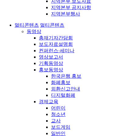
지역본부 보도자료
지역본부 공지사항
지역본부행사
멀티콘텐츠
멀티콘텐츠
동영상
총재기자간담회
보도자료설명회
컨퍼런스·세미나
영상보고서
기획동영상
홍보동영상
한국은행 홍보
화폐홍보
외환신고안내
디지털화폐
경제교육
어린이
청소년
교사
보드게임
일반인