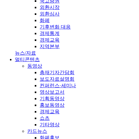
국고증권
외환시장
외환심사
화폐
기후변화 대응
경제통계
경제교육
지역본부
뉴스/자료
멀티콘텐츠
동영상
총재기자간담회
보도자료설명회
컨퍼런스·세미나
영상보고서
기획동영상
홍보동영상
경제교육
쇼츠
기타영상
카드뉴스
화폐홍보