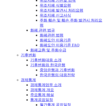
위조지폐 기번호 검색
위조지폐 식별요령
위조지폐 발견시 처리요령
위조지폐 신고서식
주화 훼손 및 훼손 주화 발견시 처리요
령
화폐 관련 법규
화폐관련 법령
화폐도안 이용기준
화폐도안 이용기준 FAQ
화폐교환 및 주화수급
기후변화
기후변화대응 소개
기후변화와 한국은행
중앙은행과 기후변화
한국은행의 대응전략
경제통계
경제통계업무 소개
경제통계 개요
주요통계 해설
통계공표일정
월간통계 공표일정