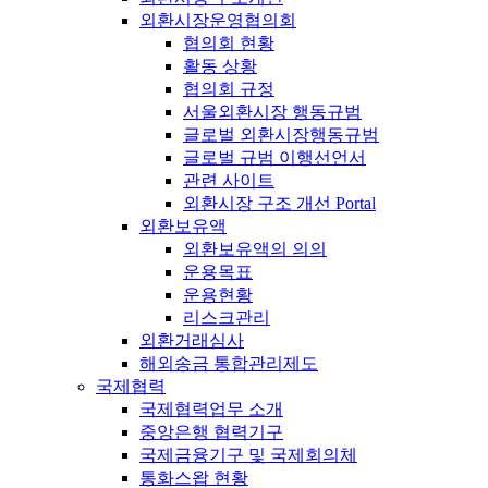
외환시장운영협의회
협의회 현황
활동 상황
협의회 규정
서울외환시장 행동규범
글로벌 외환시장행동규범
글로벌 규범 이행선언서
관련 사이트
외환시장 구조 개선 Portal
외환보유액
외환보유액의 의의
운용목표
운용현황
리스크관리
외환거래심사
해외송금 통합관리제도
국제협력
국제협력업무 소개
중앙은행 협력기구
국제금융기구 및 국제회의체
통화스왑 현황