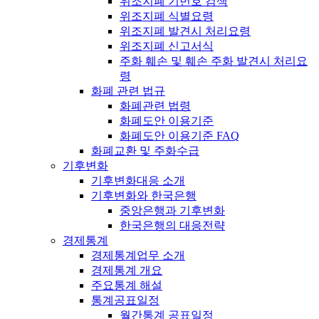
위조지폐 기번호 검색
위조지폐 식별요령
위조지폐 발견시 처리요령
위조지폐 신고서식
주화 훼손 및 훼손 주화 발견시 처리요
령
화폐 관련 법규
화폐관련 법령
화폐도안 이용기준
화폐도안 이용기준 FAQ
화폐교환 및 주화수급
기후변화
기후변화대응 소개
기후변화와 한국은행
중앙은행과 기후변화
한국은행의 대응전략
경제통계
경제통계업무 소개
경제통계 개요
주요통계 해설
통계공표일정
월간통계 공표일정