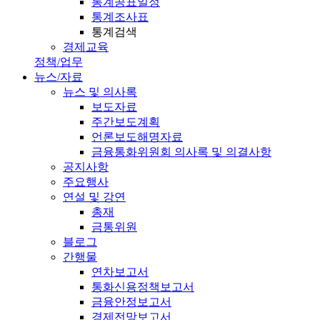
통계공표일정
통계조사표
통계검색
경제교육
정책/업무
뉴스/자료
뉴스 및 의사록
보도자료
주간보도계획
언론보도해명자료
금융통화위원회 의사록 및 의결사항
공지사항
주요행사
연설 및 강연
총재
금통위원
블로그
간행물
연차보고서
통화신용정책보고서
금융안정보고서
경제전망보고서