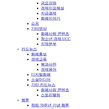
금요강좌
경제지표해설
지급결제
화폐이야기
쇼츠
기타영상
화폐사랑 콘텐츠
청소년 경제 UCC
지역본부
카드뉴스
화폐홍보
경제교육
복과사전
경제용어
디지털화폐
소셜미디어
기타 카드뉴스
화폐사랑 콘텐츠
스토리텔링
웹툰
창립 70주년 기념 웹툰