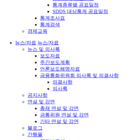
통계종류별 공표일정
SDDS 대상통계 공표일정
통계조사표
통계검색
경제교육
뉴스/자료
뉴스/자료
뉴스 및 의사록
보도자료
주간보도계획
언론보도해명자료
금융통화위원회 의사록 및 의결사항
의결사항
의사록
공지사항
연설 및 강연
총재 연설 및 강연
금통위원 연설 및 강연
기타 연설 및 강연
블로그
간행물