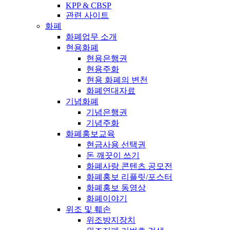
KPP & CBSP
관련 사이트
화폐
화폐업무 소개
현용화폐
현용은행권
현용주화
현용 화폐의 변천
화폐연대자료
기념화폐
기념은행권
기념주화
화폐홍보교육
현금사용 선택권
돈 깨끗이 쓰기
화폐사랑 콘텐츠 공모전
화폐홍보 리플릿/포스터
화폐홍보 동영상
화폐이야기
위조 및 훼손
위조방지장치