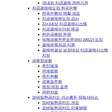
국내외 지급결제 관련기관
지급결제제도와 한국은행
한국은행의 역할 개요
지급결제제도의 감시
감시대상 지급결제시스템
지급결제수단의 제공
한은금융망 운영
국제금융전문표준(ISO 20022) 도입
결제부족자금 지원
결제완결성 보장대상 지급결제시스템
지정
금융정보화
추진체계
관계법령
추진현황
금융표준화
제정/개정 표준
관련자료
모바일현금카드·거스름돈 적립서비스
모바일현금카드 개요
모바일현금카드 이용방법