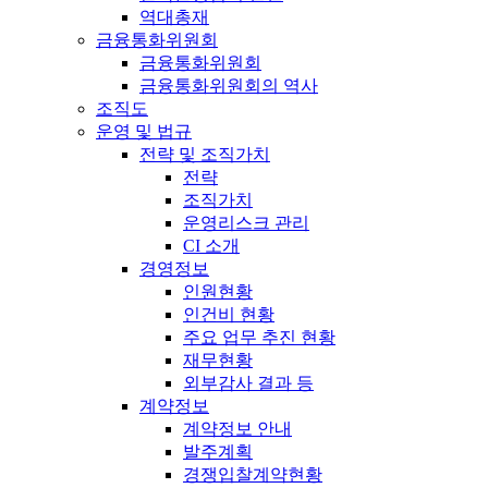
역대총재
금융통화위원회
금융통화위원회
금융통화위원회의 역사
조직도
운영 및 법규
전략 및 조직가치
전략
조직가치
운영리스크 관리
CI 소개
경영정보
인원현황
인건비 현황
주요 업무 추진 현황
재무현황
외부감사 결과 등
계약정보
계약정보 안내
발주계획
경쟁입찰계약현황