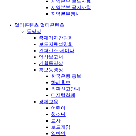
지역본부 보도자료
지역본부 공지사항
지역본부행사
멀티콘텐츠
멀티콘텐츠
동영상
총재기자간담회
보도자료설명회
컨퍼런스·세미나
영상보고서
기획동영상
홍보동영상
한국은행 홍보
화폐홍보
외환신고안내
디지털화폐
경제교육
어린이
청소년
교사
보드게임
일반인