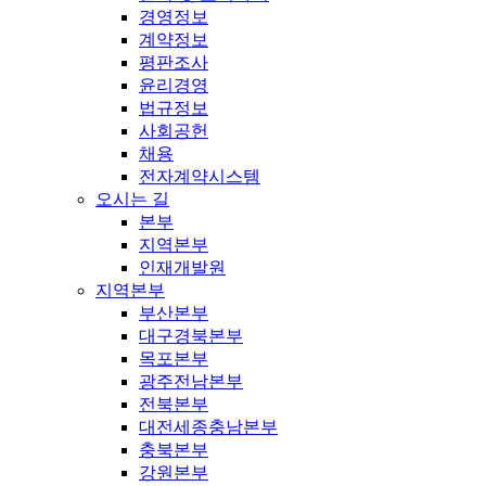
경영정보
계약정보
평판조사
윤리경영
법규정보
사회공헌
채용
전자계약시스템
오시는 길
본부
지역본부
인재개발원
지역본부
부산본부
대구경북본부
목포본부
광주전남본부
전북본부
대전세종충남본부
충북본부
강원본부