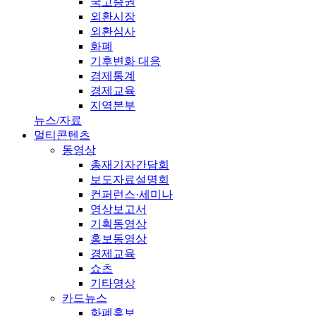
국고증권
외환시장
외환심사
화폐
기후변화 대응
경제통계
경제교육
지역본부
뉴스/자료
멀티콘텐츠
동영상
총재기자간담회
보도자료설명회
컨퍼런스·세미나
영상보고서
기획동영상
홍보동영상
경제교육
쇼츠
기타영상
카드뉴스
화폐홍보