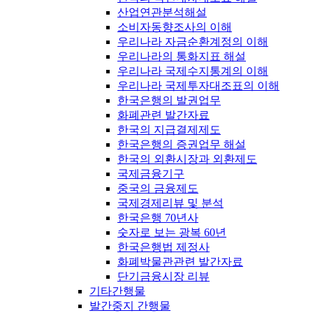
산업연관분석해설
소비자동향조사의 이해
우리나라 자금순환계정의 이해
우리나라의 통화지표 해설
우리나라 국제수지통계의 이해
우리나라 국제투자대조표의 이해
한국은행의 발권업무
화폐관련 발간자료
한국의 지급결제제도
한국은행의 증권업무 해설
한국의 외환시장과 외환제도
국제금융기구
중국의 금융제도
국제경제리뷰 및 분석
한국은행 70년사
숫자로 보는 광복 60년
한국은행법 제정사
화폐박물관관련 발간자료
단기금융시장 리뷰
기타간행물
발간중지 간행물