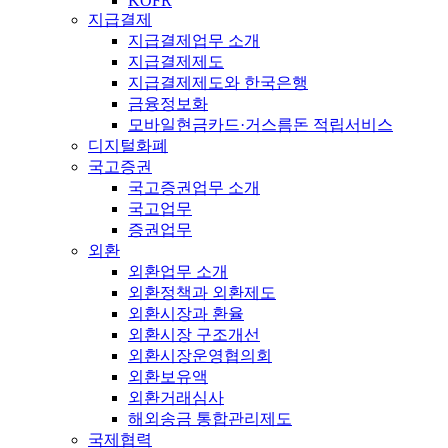
KOFR
지급결제
지급결제업무 소개
지급결제제도
지급결제제도와 한국은행
금융정보화
모바일현금카드·거스름돈 적립서비스
디지털화폐
국고증권
국고증권업무 소개
국고업무
증권업무
외환
외환업무 소개
외환정책과 외환제도
외환시장과 환율
외환시장 구조개선
외환시장운영협의회
외환보유액
외환거래심사
해외송금 통합관리제도
국제협력