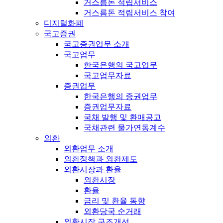
거스름돈 적립서비스
거스름돈 적립서비스 참여
디지털화폐
국고증권
국고증권업무 소개
국고업무
한국은행의 국고업무
국고업무자료
증권업무
한국은행의 증권업무
증권업무자료
국채 발행 및 환매공고
국채관련 물가연동계수
외환
외환업무 소개
외환정책과 외환제도
외환시장과 환율
외환시장
환율
금리 및 환율 동향
외환당국 순거래
외환시장 구조개선