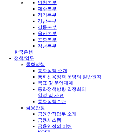
인천본부
제주본부
경기본부
경남본부
강릉본부
울산본부
포항본부
강남본부
한국은행
정책/업무
통화정책
통화정책 소개
통화신용정책 운영의 일반원칙
목표 및 운영체계
통화정책방향 결정회의
일정 및 자료
통화정책수단
금융안정
금융안정업무 소개
금융시스템
금융안정의 이해