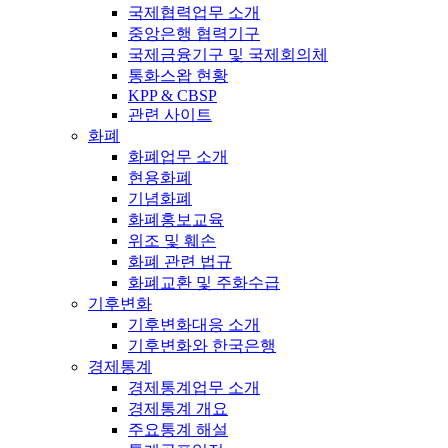
국제협력업무 소개
중앙은행 협력기구
국제금융기구 및 국제회의체
통화스왑 현황
KPP & CBSP
관련 사이트
화폐
화폐업무 소개
현용화폐
기념화폐
화폐홍보교육
위조 및 훼손
화폐 관련 법규
화폐교환 및 주화수급
기후변화
기후변화대응 소개
기후변화와 한국은행
경제통계
경제통계업무 소개
경제통계 개요
주요통계 해설