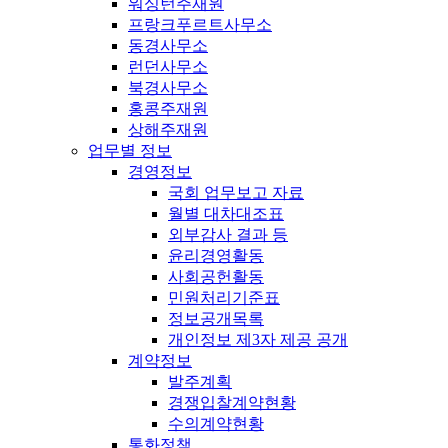
워싱턴주재원
프랑크푸르트사무소
동경사무소
런던사무소
북경사무소
홍콩주재원
상해주재원
업무별 정보
경영정보
국회 업무보고 자료
월별 대차대조표
외부감사 결과 등
윤리경영활동
사회공헌활동
민원처리기준표
정보공개목록
개인정보 제3자 제공 공개
계약정보
발주계획
경쟁입찰계약현황
수의계약현황
통화정책