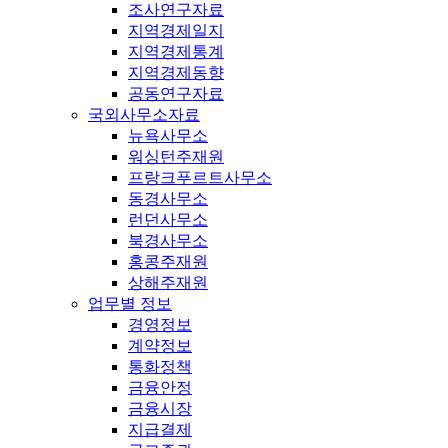
조사연구자료
지역경제일지
지역경제통계
지역경제동향
공동연구자료
국외사무소자료
뉴욕사무소
워싱턴주재원
프랑크푸르트사무소
동경사무소
런던사무소
북경사무소
홍콩주재원
상해주재원
업무별 정보
경영정보
계약정보
통화정책
금융안정
금융시장
지급결제