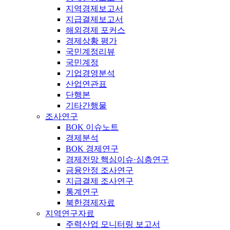
지역경제보고서
지급결제보고서
해외경제 포커스
경제상황 평가
국민계정리뷰
국민계정
기업경영분석
산업연관표
단행본
기타간행물
조사연구
BOK 이슈노트
경제분석
BOK 경제연구
경제전망 핵심이슈·심층연구
금융안정 조사연구
지급결제 조사연구
통계연구
북한경제자료
지역연구자료
주력산업 모니터링 보고서