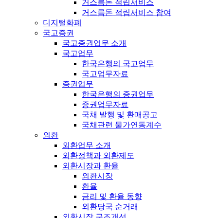
거스름돈 적립서비스
거스름돈 적립서비스 참여
디지털화폐
국고증권
국고증권업무 소개
국고업무
한국은행의 국고업무
국고업무자료
증권업무
한국은행의 증권업무
증권업무자료
국채 발행 및 환매공고
국채관련 물가연동계수
외환
외환업무 소개
외환정책과 외환제도
외환시장과 환율
외환시장
환율
금리 및 환율 동향
외환당국 순거래
외환시장 구조개선