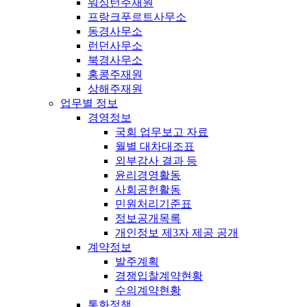
워싱턴주재원
프랑크푸르트사무소
동경사무소
런던사무소
북경사무소
홍콩주재원
상해주재원
업무별 정보
경영정보
국회 업무보고 자료
월별 대차대조표
외부감사 결과 등
윤리경영활동
사회공헌활동
민원처리기준표
정보공개목록
개인정보 제3자 제공 공개
계약정보
발주계획
경쟁입찰계약현황
수의계약현황
통화정책