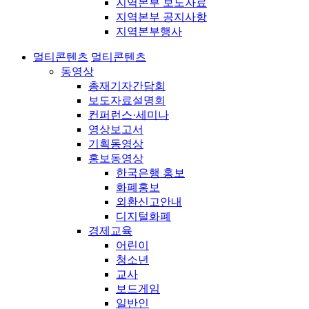
지역본부 보도자료
지역본부 공지사항
지역본부행사
멀티콘텐츠
멀티콘텐츠
동영상
총재기자간담회
보도자료설명회
컨퍼런스·세미나
영상보고서
기획동영상
홍보동영상
한국은행 홍보
화폐홍보
외환신고안내
디지털화폐
경제교육
어린이
청소년
교사
보드게임
일반인