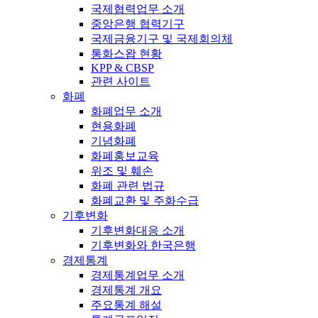
국제협력업무 소개
중앙은행 협력기구
국제금융기구 및 국제회의체
통화스왑 현황
KPP & CBSP
관련 사이트
화폐
화폐업무 소개
현용화폐
기념화폐
화폐홍보교육
위조 및 훼손
화폐 관련 법규
화폐교환 및 주화수급
기후변화
기후변화대응 소개
기후변화와 한국은행
경제통계
경제통계업무 소개
경제통계 개요
주요통계 해설