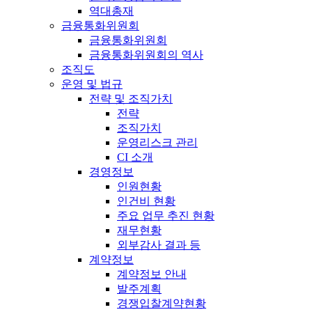
역대총재
금융통화위원회
금융통화위원회
금융통화위원회의 역사
조직도
운영 및 법규
전략 및 조직가치
전략
조직가치
운영리스크 관리
CI 소개
경영정보
인원현황
인건비 현황
주요 업무 추진 현황
재무현황
외부감사 결과 등
계약정보
계약정보 안내
발주계획
경쟁입찰계약현황