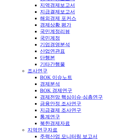
지역경제보고서
지급결제보고서
해외경제 포커스
경제상황 평가
국민계정리뷰
국민계정
기업경영분석
산업연관표
단행본
기타간행물
조사연구
BOK 이슈노트
경제분석
BOK 경제연구
경제전망 핵심이슈·심층연구
금융안정 조사연구
지급결제 조사연구
통계연구
북한경제자료
지역연구자료
주력산업 모니터링 보고서