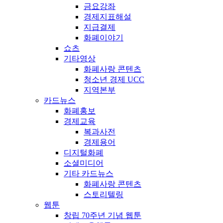
금요강좌
경제지표해설
지급결제
화폐이야기
쇼츠
기타영상
화폐사랑 콘텐츠
청소년 경제 UCC
지역본부
카드뉴스
화폐홍보
경제교육
복과사전
경제용어
디지털화폐
소셜미디어
기타 카드뉴스
화폐사랑 콘텐츠
스토리텔링
웹툰
창립 70주년 기념 웹툰