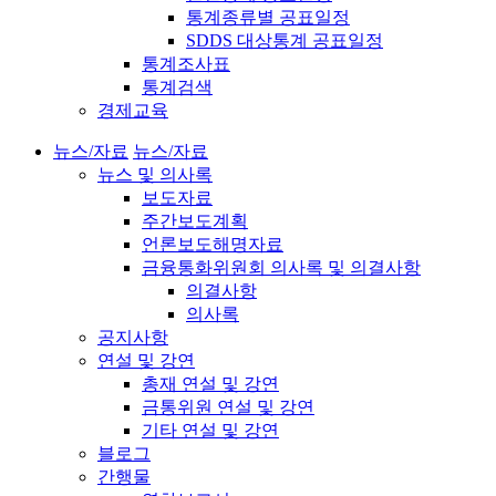
통계종류별 공표일정
SDDS 대상통계 공표일정
통계조사표
통계검색
경제교육
뉴스/자료
뉴스/자료
뉴스 및 의사록
보도자료
주간보도계획
언론보도해명자료
금융통화위원회 의사록 및 의결사항
의결사항
의사록
공지사항
연설 및 강연
총재 연설 및 강연
금통위원 연설 및 강연
기타 연설 및 강연
블로그
간행물