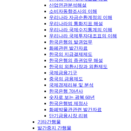
산업연관분석해설
소비자동향조사의 이해
우리나라 자금순환계정의 이해
우리나라의 통화지표 해설
우리나라 국제수지통계의 이해
우리나라 국제투자대조표의 이해
한국은행의 발권업무
화폐관련 발간자료
한국의 지급결제제도
한국은행의 증권업무 해설
한국의 외환시장과 외환제도
국제금융기구
중국의 금융제도
국제경제리뷰 및 분석
한국은행 70년사
숫자로 보는 광복 60년
한국은행법 제정사
화폐박물관관련 발간자료
단기금융시장 리뷰
기타간행물
발간중지 간행물