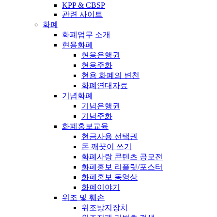
KPP & CBSP
관련 사이트
화폐
화폐업무 소개
현용화폐
현용은행권
현용주화
현용 화폐의 변천
화폐연대자료
기념화폐
기념은행권
기념주화
화폐홍보교육
현금사용 선택권
돈 깨끗이 쓰기
화폐사랑 콘텐츠 공모전
화폐홍보 리플릿/포스터
화폐홍보 동영상
화폐이야기
위조 및 훼손
위조방지장치