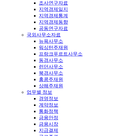
조사연구자료
지역경제일지
지역경제통계
지역경제동향
공동연구자료
국외사무소자료
뉴욕사무소
워싱턴주재원
프랑크푸르트사무소
동경사무소
런던사무소
북경사무소
홍콩주재원
상해주재원
업무별 정보
경영정보
계약정보
통화정책
금융안정
금융시장
지급결제