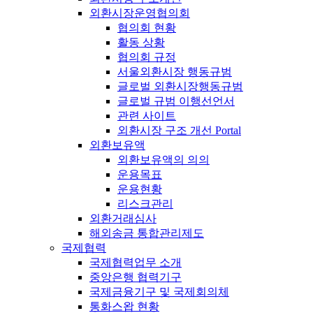
외환시장운영협의회
협의회 현황
활동 상황
협의회 규정
서울외환시장 행동규범
글로벌 외환시장행동규범
글로벌 규범 이행선언서
관련 사이트
외환시장 구조 개선 Portal
외환보유액
외환보유액의 의의
운용목표
운용현황
리스크관리
외환거래심사
해외송금 통합관리제도
국제협력
국제협력업무 소개
중앙은행 협력기구
국제금융기구 및 국제회의체
통화스왑 현황