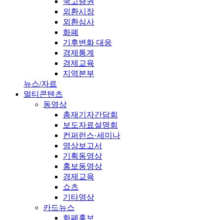
국고증권
외환시장
외환심사
화폐
기후변화 대응
경제통계
경제교육
지역본부
뉴스/자료
멀티콘텐츠
동영상
총재기자간담회
보도자료설명회
컨퍼런스·세미나
영상보고서
기획동영상
홍보동영상
경제교육
쇼츠
기타영상
카드뉴스
화폐홍보