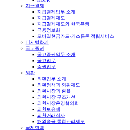
KOFR
지급결제
지급결제업무 소개
지급결제제도
지급결제제도와 한국은행
금융정보화
모바일현금카드·거스름돈 적립서비스
디지털화폐
국고증권
국고증권업무 소개
국고업무
증권업무
외환
외환업무 소개
외환정책과 외환제도
외환시장과 환율
외환시장 구조개선
외환시장운영협의회
외환보유액
외환거래심사
해외송금 통합관리제도
국제협력