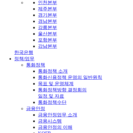
인천본부
제주본부
경기본부
경남본부
강릉본부
울산본부
포항본부
강남본부
한국은행
정책/업무
통화정책
통화정책 소개
통화신용정책 운영의 일반원칙
목표 및 운영체계
통화정책방향 결정회의
일정 및 자료
통화정책수단
금융안정
금융안정업무 소개
금융시스템
금융안정의 이해