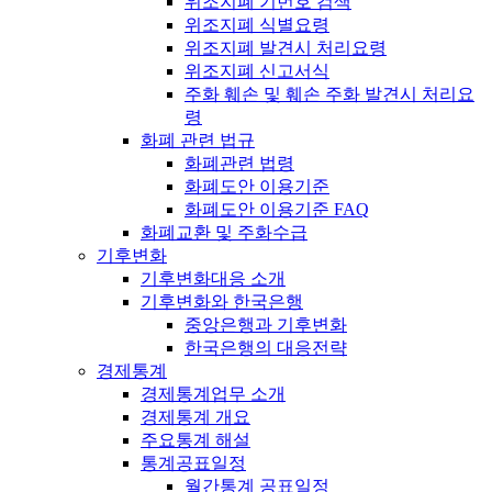
위조지폐 기번호 검색
위조지폐 식별요령
위조지폐 발견시 처리요령
위조지폐 신고서식
주화 훼손 및 훼손 주화 발견시 처리요
령
화폐 관련 법규
화폐관련 법령
화폐도안 이용기준
화폐도안 이용기준 FAQ
화폐교환 및 주화수급
기후변화
기후변화대응 소개
기후변화와 한국은행
중앙은행과 기후변화
한국은행의 대응전략
경제통계
경제통계업무 소개
경제통계 개요
주요통계 해설
통계공표일정
월간통계 공표일정