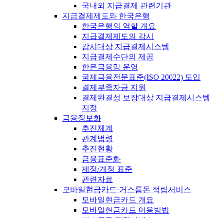
국내외 지급결제 관련기관
지급결제제도와 한국은행
한국은행의 역할 개요
지급결제제도의 감시
감시대상 지급결제시스템
지급결제수단의 제공
한은금융망 운영
국제금융전문표준(ISO 20022) 도입
결제부족자금 지원
결제완결성 보장대상 지급결제시스템
지정
금융정보화
추진체계
관계법령
추진현황
금융표준화
제정/개정 표준
관련자료
모바일현금카드·거스름돈 적립서비스
모바일현금카드 개요
모바일현금카드 이용방법