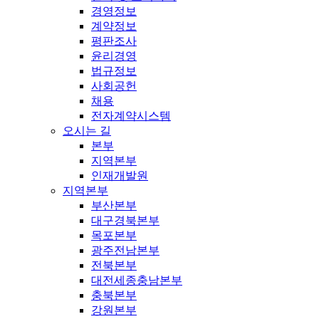
경영정보
계약정보
평판조사
윤리경영
법규정보
사회공헌
채용
전자계약시스템
오시는 길
본부
지역본부
인재개발원
지역본부
부산본부
대구경북본부
목포본부
광주전남본부
전북본부
대전세종충남본부
충북본부
강원본부