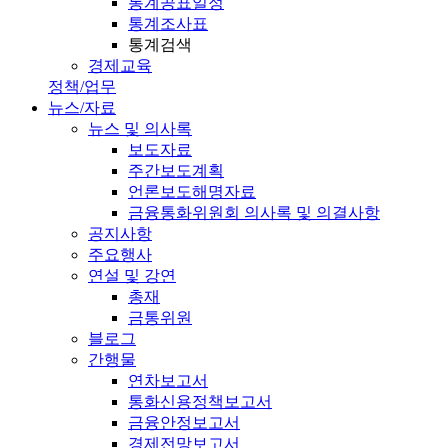
통계공표일정
통계조사표
통계검색
경제교육
정책/업무
뉴스/자료
뉴스 및 의사록
보도자료
주간보도계획
언론보도해명자료
금융통화위원회 의사록 및 의결사항
공지사항
주요행사
연설 및 강연
총재
금통위원
블로그
간행물
연차보고서
통화신용정책보고서
금융안정보고서
경제전망보고서