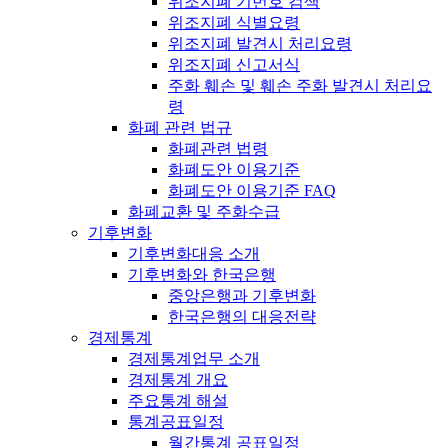
위조지폐 기번호 검색
위조지폐 식별요령
위조지폐 발견시 처리요령
위조지폐 신고서식
주화 훼손 및 훼손 주화 발견시 처리요
령
화폐 관련 법규
화폐관련 법령
화폐도안 이용기준
화폐도안 이용기준 FAQ
화폐교환 및 주화수급
기후변화
기후변화대응 소개
기후변화와 한국은행
중앙은행과 기후변화
한국은행의 대응전략
경제통계
경제통계업무 소개
경제통계 개요
주요통계 해설
통계공표일정
월간통계 공표일정