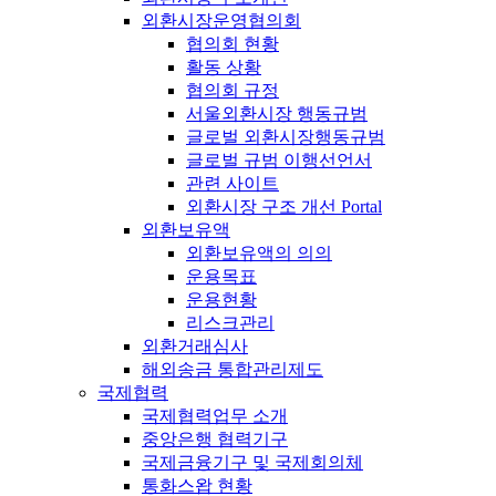
외환시장운영협의회
협의회 현황
활동 상황
협의회 규정
서울외환시장 행동규범
글로벌 외환시장행동규범
글로벌 규범 이행선언서
관련 사이트
외환시장 구조 개선 Portal
외환보유액
외환보유액의 의의
운용목표
운용현황
리스크관리
외환거래심사
해외송금 통합관리제도
국제협력
국제협력업무 소개
중앙은행 협력기구
국제금융기구 및 국제회의체
통화스왑 현황