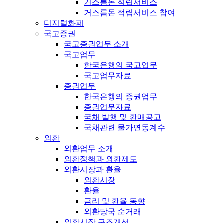
거스름돈 적립서비스
거스름돈 적립서비스 참여
디지털화폐
국고증권
국고증권업무 소개
국고업무
한국은행의 국고업무
국고업무자료
증권업무
한국은행의 증권업무
증권업무자료
국채 발행 및 환매공고
국채관련 물가연동계수
외환
외환업무 소개
외환정책과 외환제도
외환시장과 환율
외환시장
환율
금리 및 환율 동향
외환당국 순거래
외환시장 구조개선