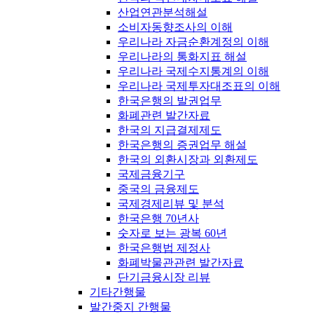
산업연관분석해설
소비자동향조사의 이해
우리나라 자금순환계정의 이해
우리나라의 통화지표 해설
우리나라 국제수지통계의 이해
우리나라 국제투자대조표의 이해
한국은행의 발권업무
화폐관련 발간자료
한국의 지급결제제도
한국은행의 증권업무 해설
한국의 외환시장과 외환제도
국제금융기구
중국의 금융제도
국제경제리뷰 및 분석
한국은행 70년사
숫자로 보는 광복 60년
한국은행법 제정사
화폐박물관관련 발간자료
단기금융시장 리뷰
기타간행물
발간중지 간행물