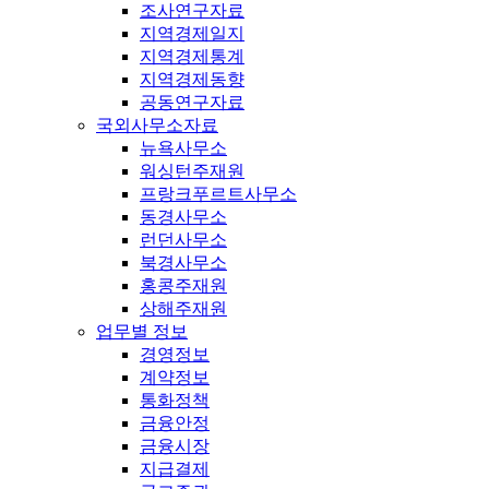
조사연구자료
지역경제일지
지역경제통계
지역경제동향
공동연구자료
국외사무소자료
뉴욕사무소
워싱턴주재원
프랑크푸르트사무소
동경사무소
런던사무소
북경사무소
홍콩주재원
상해주재원
업무별 정보
경영정보
계약정보
통화정책
금융안정
금융시장
지급결제