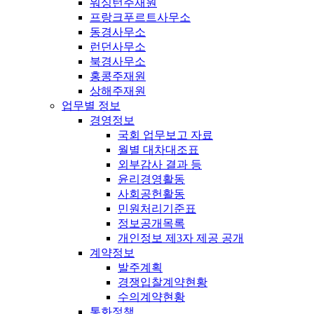
워싱턴주재원
프랑크푸르트사무소
동경사무소
런던사무소
북경사무소
홍콩주재원
상해주재원
업무별 정보
경영정보
국회 업무보고 자료
월별 대차대조표
외부감사 결과 등
윤리경영활동
사회공헌활동
민원처리기준표
정보공개목록
개인정보 제3자 제공 공개
계약정보
발주계획
경쟁입찰계약현황
수의계약현황
통화정책