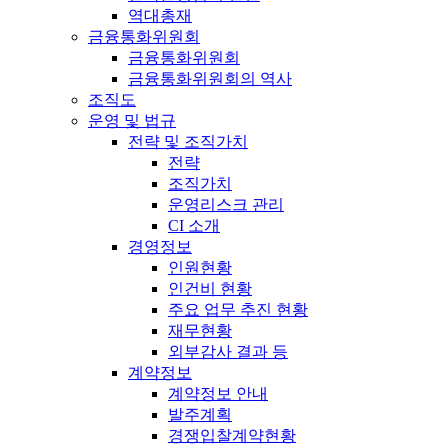
역대총재
금융통화위원회
금융통화위원회
금융통화위원회의 역사
조직도
운영 및 법규
전략 및 조직가치
전략
조직가치
운영리스크 관리
CI 소개
경영정보
인원현황
인건비 현황
주요 업무 추진 현황
재무현황
외부감사 결과 등
계약정보
계약정보 안내
발주계획
경쟁입찰계약현황