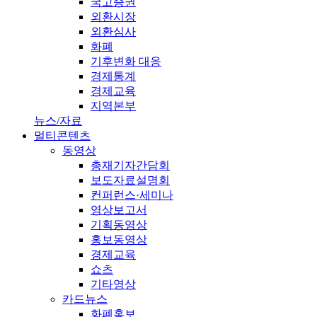
국고증권
외환시장
외환심사
화폐
기후변화 대응
경제통계
경제교육
지역본부
뉴스/자료
멀티콘텐츠
동영상
총재기자간담회
보도자료설명회
컨퍼런스·세미나
영상보고서
기획동영상
홍보동영상
경제교육
쇼츠
기타영상
카드뉴스
화폐홍보