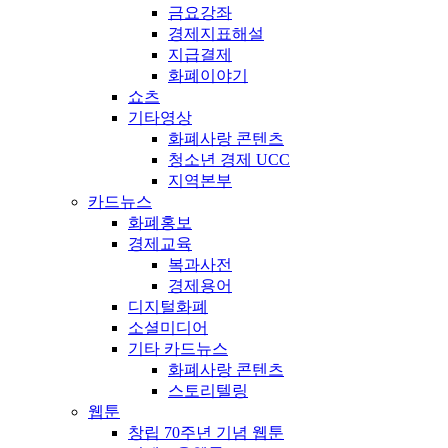
금요강좌
경제지표해설
지급결제
화폐이야기
쇼츠
기타영상
화폐사랑 콘텐츠
청소년 경제 UCC
지역본부
카드뉴스
화폐홍보
경제교육
복과사전
경제용어
디지털화폐
소셜미디어
기타 카드뉴스
화폐사랑 콘텐츠
스토리텔링
웹툰
창립 70주년 기념 웹툰