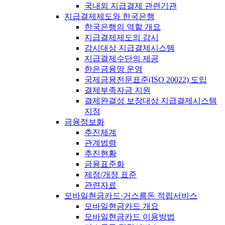
국내외 지급결제 관련기관
지급결제제도와 한국은행
한국은행의 역할 개요
지급결제제도의 감시
감시대상 지급결제시스템
지급결제수단의 제공
한은금융망 운영
국제금융전문표준(ISO 20022) 도입
결제부족자금 지원
결제완결성 보장대상 지급결제시스템
지정
금융정보화
추진체계
관계법령
추진현황
금융표준화
제정/개정 표준
관련자료
모바일현금카드·거스름돈 적립서비스
모바일현금카드 개요
모바일현금카드 이용방법