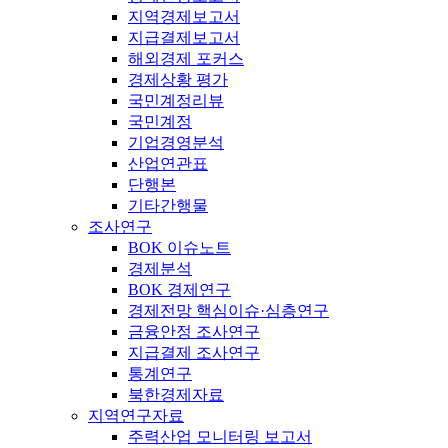
지역경제보고서
지급결제보고서
해외경제 포커스
경제상황 평가
국민계정리뷰
국민계정
기업경영분석
산업연관표
단행본
기타간행물
조사연구
BOK 이슈노트
경제분석
BOK 경제연구
경제전망 핵심이슈·심층연구
금융안정 조사연구
지급결제 조사연구
통계연구
북한경제자료
지역연구자료
주력산업 모니터링 보고서