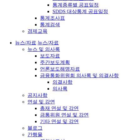
통계종류별 공표일정
SDDS 대상통계 공표일정
통계조사표
통계검색
경제교육
뉴스/자료
뉴스/자료
뉴스 및 의사록
보도자료
주간보도계획
언론보도해명자료
금융통화위원회 의사록 및 의결사항
의결사항
의사록
공지사항
연설 및 강연
총재 연설 및 강연
금통위원 연설 및 강연
기타 연설 및 강연
블로그
간행물