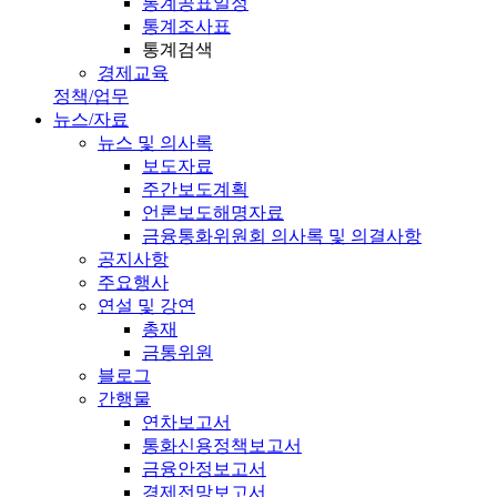
통계공표일정
통계조사표
통계검색
경제교육
정책/업무
뉴스/자료
뉴스 및 의사록
보도자료
주간보도계획
언론보도해명자료
금융통화위원회 의사록 및 의결사항
공지사항
주요행사
연설 및 강연
총재
금통위원
블로그
간행물
연차보고서
통화신용정책보고서
금융안정보고서
경제전망보고서