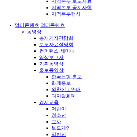
지역본부 보도자료
지역본부 공지사항
지역본부행사
멀티콘텐츠
멀티콘텐츠
동영상
총재기자간담회
보도자료설명회
컨퍼런스·세미나
영상보고서
기획동영상
홍보동영상
한국은행 홍보
화폐홍보
외환신고안내
디지털화폐
경제교육
어린이
청소년
교사
보드게임
일반인