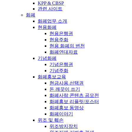
KPP & CBSP
관련 사이트
화폐
화폐업무 소개
현용화폐
현용은행권
현용주화
현용 화폐의 변천
화폐연대자료
기념화폐
기념은행권
기념주화
화폐홍보교육
현금사용 선택권
돈 깨끗이 쓰기
화폐사랑 콘텐츠 공모전
화폐홍보 리플릿/포스터
화폐홍보 동영상
화폐이야기
위조 및 훼손
위조방지장치