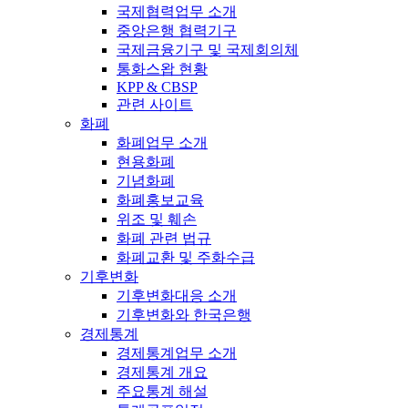
국제협력업무 소개
중앙은행 협력기구
국제금융기구 및 국제회의체
통화스왑 현황
KPP & CBSP
관련 사이트
화폐
화폐업무 소개
현용화폐
기념화폐
화폐홍보교육
위조 및 훼손
화폐 관련 법규
화폐교환 및 주화수급
기후변화
기후변화대응 소개
기후변화와 한국은행
경제통계
경제통계업무 소개
경제통계 개요
주요통계 해설