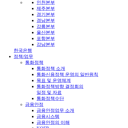
인천본부
제주본부
경기본부
경남본부
강릉본부
울산본부
포항본부
강남본부
한국은행
정책/업무
통화정책
통화정책 소개
통화신용정책 운영의 일반원칙
목표 및 운영체계
통화정책방향 결정회의
일정 및 자료
통화정책수단
금융안정
금융안정업무 소개
금융시스템
금융안정의 이해