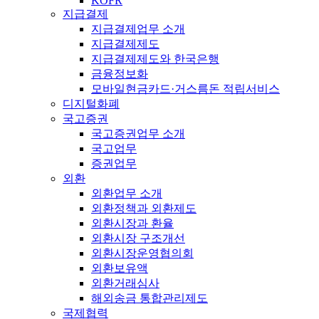
KOFR
지급결제
지급결제업무 소개
지급결제제도
지급결제제도와 한국은행
금융정보화
모바일현금카드·거스름돈 적립서비스
디지털화폐
국고증권
국고증권업무 소개
국고업무
증권업무
외환
외환업무 소개
외환정책과 외환제도
외환시장과 환율
외환시장 구조개선
외환시장운영협의회
외환보유액
외환거래심사
해외송금 통합관리제도
국제협력