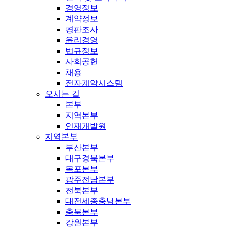
경영정보
계약정보
평판조사
윤리경영
법규정보
사회공헌
채용
전자계약시스템
오시는 길
본부
지역본부
인재개발원
지역본부
부산본부
대구경북본부
목포본부
광주전남본부
전북본부
대전세종충남본부
충북본부
강원본부