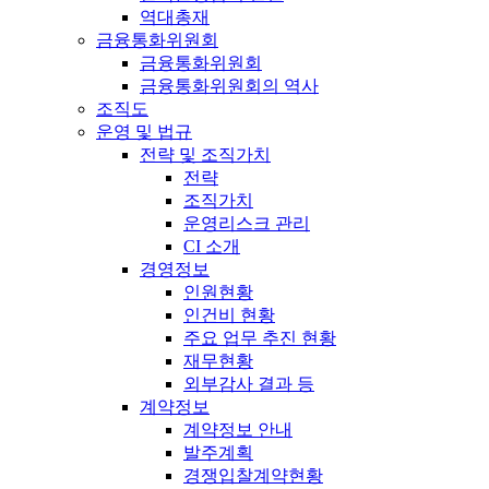
역대총재
금융통화위원회
금융통화위원회
금융통화위원회의 역사
조직도
운영 및 법규
전략 및 조직가치
전략
조직가치
운영리스크 관리
CI 소개
경영정보
인원현황
인건비 현황
주요 업무 추진 현황
재무현황
외부감사 결과 등
계약정보
계약정보 안내
발주계획
경쟁입찰계약현황