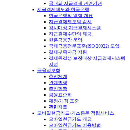
국내외 지급결제 관련기관
지급결제제도와 한국은행
한국은행의 역할 개요
지급결제제도의 감시
감시대상 지급결제시스템
지급결제수단의 제공
한은금융망 운영
국제금융전문표준(ISO 20022) 도입
결제부족자금 지원
결제완결성 보장대상 지급결제시스템
지정
금융정보화
추진체계
관계법령
추진현황
금융표준화
제정/개정 표준
관련자료
모바일현금카드·거스름돈 적립서비스
모바일현금카드 개요
모바일현금카드 이용방법