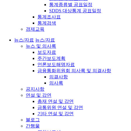
통계종류별 공표일정
SDDS 대상통계 공표일정
통계조사표
통계검색
경제교육
뉴스/자료
뉴스/자료
뉴스 및 의사록
보도자료
주간보도계획
언론보도해명자료
금융통화위원회 의사록 및 의결사항
의결사항
의사록
공지사항
연설 및 강연
총재 연설 및 강연
금통위원 연설 및 강연
기타 연설 및 강연
블로그
간행물