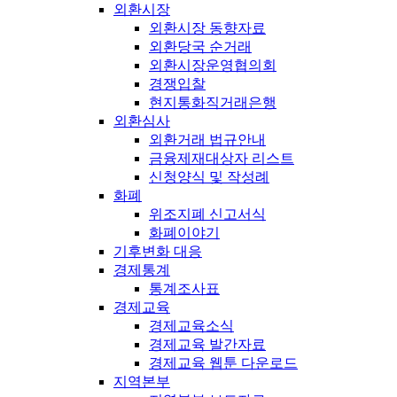
외환시장
외환시장 동향자료
외환당국 순거래
외환시장운영협의회
경쟁입찰
현지통화직거래은행
외환심사
외환거래 법규안내
금융제재대상자 리스트
신청양식 및 작성례
화폐
위조지폐 신고서식
화폐이야기
기후변화 대응
경제통계
통계조사표
경제교육
경제교육소식
경제교육 발간자료
경제교육 웹툰 다운로드
지역본부