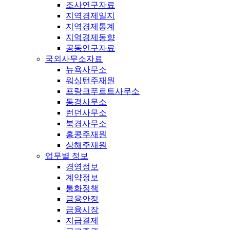
조사연구자료
지역경제일지
지역경제통계
지역경제동향
공동연구자료
국외사무소자료
뉴욕사무소
워싱턴주재원
프랑크푸르트사무소
동경사무소
런던사무소
북경사무소
홍콩주재원
상해주재원
업무별 정보
경영정보
계약정보
통화정책
금융안정
금융시장
지급결제