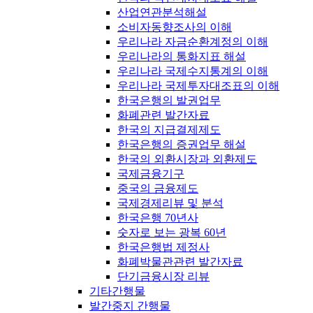
산업연관분석해설
소비자동향조사의 이해
우리나라 자금순환계정의 이해
우리나라의 통화지표 해설
우리나라 국제수지통계의 이해
우리나라 국제투자대조표의 이해
한국은행의 발권업무
화폐관련 발간자료
한국의 지급결제제도
한국은행의 증권업무 해설
한국의 외환시장과 외환제도
국제금융기구
중국의 금융제도
국제경제리뷰 및 분석
한국은행 70년사
숫자로 보는 광복 60년
한국은행법 제정사
화폐박물관관련 발간자료
단기금융시장 리뷰
기타간행물
발간중지 간행물