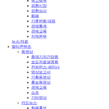
국고증권
외환시장
외환심사
화폐
기후변화 대응
경제통계
경제교육
지역본부
뉴스/자료
멀티콘텐츠
동영상
총재기자간담회
보도자료설명회
컨퍼런스·세미나
영상보고서
기획동영상
홍보동영상
경제교육
쇼츠
기타영상
카드뉴스
화폐홍보