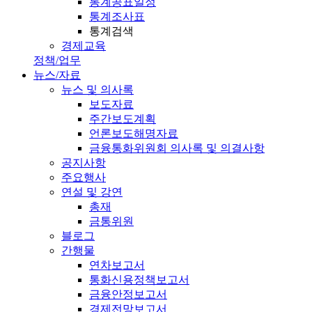
통계공표일정
통계조사표
통계검색
경제교육
정책/업무
뉴스/자료
뉴스 및 의사록
보도자료
주간보도계획
언론보도해명자료
금융통화위원회 의사록 및 의결사항
공지사항
주요행사
연설 및 강연
총재
금통위원
블로그
간행물
연차보고서
통화신용정책보고서
금융안정보고서
경제전망보고서