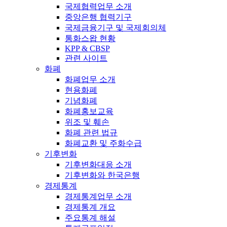
국제협력업무 소개
중앙은행 협력기구
국제금융기구 및 국제회의체
통화스왑 현황
KPP & CBSP
관련 사이트
화폐
화폐업무 소개
현용화폐
기념화폐
화폐홍보교육
위조 및 훼손
화폐 관련 법규
화폐교환 및 주화수급
기후변화
기후변화대응 소개
기후변화와 한국은행
경제통계
경제통계업무 소개
경제통계 개요
주요통계 해설