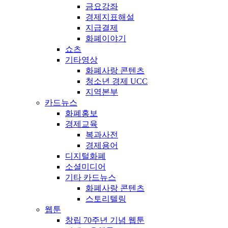
금요강좌
경제지표해설
지급결제
화폐이야기
쇼츠
기타영상
화폐사랑 콘텐츠
청소년 경제 UCC
지역본부
카드뉴스
화폐홍보
경제교육
복과사전
경제용어
디지털화폐
소셜미디어
기타 카드뉴스
화폐사랑 콘텐츠
스토리텔링
웹툰
창립 70주년 기념 웹툰