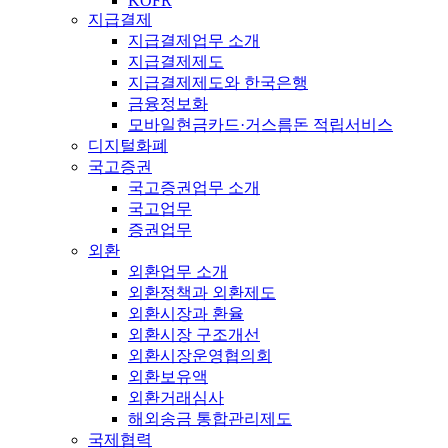
KOFR
지급결제
지급결제업무 소개
지급결제제도
지급결제제도와 한국은행
금융정보화
모바일현금카드·거스름돈 적립서비스
디지털화폐
국고증권
국고증권업무 소개
국고업무
증권업무
외환
외환업무 소개
외환정책과 외환제도
외환시장과 환율
외환시장 구조개선
외환시장운영협의회
외환보유액
외환거래심사
해외송금 통합관리제도
국제협력