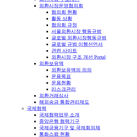
외환시장운영협의회
협의회 현황
활동 상황
협의회 규정
서울외환시장 행동규범
글로벌 외환시장행동규범
글로벌 규범 이행선언서
관련 사이트
외환시장 구조 개선 Portal
외환보유액
외환보유액의 의의
운용목표
운용현황
리스크관리
외환거래심사
해외송금 통합관리제도
국제협력
국제협력업무 소개
중앙은행 협력기구
국제금융기구 및 국제회의체
통화스왑 현황