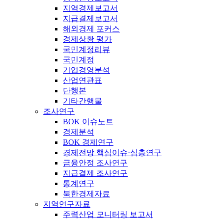
지역경제보고서
지급결제보고서
해외경제 포커스
경제상황 평가
국민계정리뷰
국민계정
기업경영분석
산업연관표
단행본
기타간행물
조사연구
BOK 이슈노트
경제분석
BOK 경제연구
경제전망 핵심이슈·심층연구
금융안정 조사연구
지급결제 조사연구
통계연구
북한경제자료
지역연구자료
주력산업 모니터링 보고서