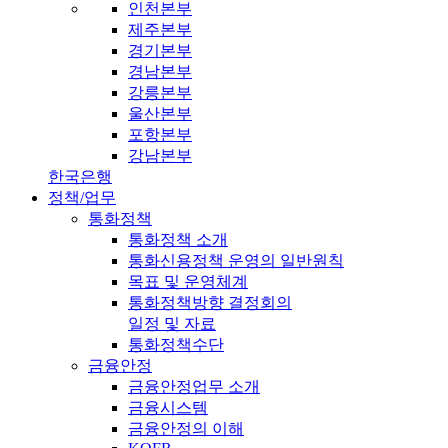
인천본부
제주본부
경기본부
경남본부
강릉본부
울산본부
포항본부
강남본부
한국은행
정책/업무
통화정책
통화정책 소개
통화신용정책 운영의 일반원칙
목표 및 운영체계
통화정책방향 결정회의
일정 및 자료
통화정책수단
금융안정
금융안정업무 소개
금융시스템
금융안정의 이해