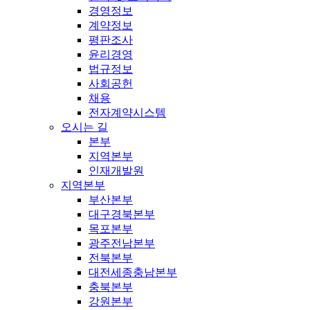
경영정보
계약정보
평판조사
윤리경영
법규정보
사회공헌
채용
전자계약시스템
오시는 길
본부
지역본부
인재개발원
지역본부
부산본부
대구경북본부
목포본부
광주전남본부
전북본부
대전세종충남본부
충북본부
강원본부