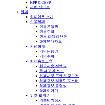
KPP & CBSP
관련 사이트
화폐
화폐업무 소개
현용화폐
현용은행권
현용주화
현용 화폐의 변천
화폐연대자료
기념화폐
기념은행권
기념주화
화폐홍보교육
현금사용 선택권
돈 깨끗이 쓰기
화폐사랑 콘텐츠 공모전
화폐홍보 리플릿/포스터
화폐홍보 동영상
화폐이야기
위조 및 훼손
위조방지장치