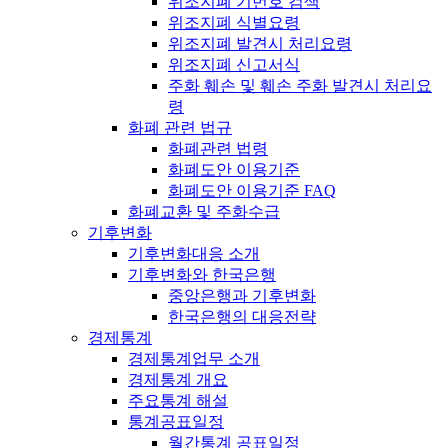
위조지폐 기번호 검색
위조지폐 식별요령
위조지폐 발견시 처리요령
위조지폐 신고서식
주화 훼손 및 훼손 주화 발견시 처리요
령
화폐 관련 법규
화폐관련 법령
화폐도안 이용기준
화폐도안 이용기준 FAQ
화폐교환 및 주화수급
기후변화
기후변화대응 소개
기후변화와 한국은행
중앙은행과 기후변화
한국은행의 대응전략
경제통계
경제통계업무 소개
경제통계 개요
주요통계 해설
통계공표일정
월간통계 공표일정