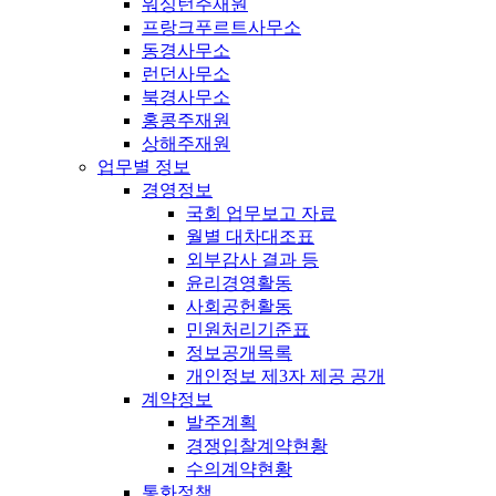
워싱턴주재원
프랑크푸르트사무소
동경사무소
런던사무소
북경사무소
홍콩주재원
상해주재원
업무별 정보
경영정보
국회 업무보고 자료
월별 대차대조표
외부감사 결과 등
윤리경영활동
사회공헌활동
민원처리기준표
정보공개목록
개인정보 제3자 제공 공개
계약정보
발주계획
경쟁입찰계약현황
수의계약현황
통화정책