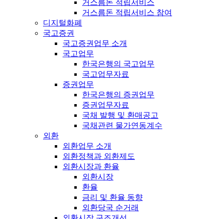
거스름돈 적립서비스
거스름돈 적립서비스 참여
디지털화폐
국고증권
국고증권업무 소개
국고업무
한국은행의 국고업무
국고업무자료
증권업무
한국은행의 증권업무
증권업무자료
국채 발행 및 환매공고
국채관련 물가연동계수
외환
외환업무 소개
외환정책과 외환제도
외환시장과 환율
외환시장
환율
금리 및 환율 동향
외환당국 순거래
외환시장 구조개선