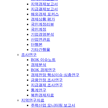
지역경제보고서
지급결제보고서
해외경제 포커스
경제상황 평가
국민계정리뷰
국민계정
기업경영분석
산업연관표
단행본
기타간행물
조사연구
BOK 이슈노트
경제분석
BOK 경제연구
경제전망 핵심이슈·심층연구
금융안정 조사연구
지급결제 조사연구
통계연구
북한경제자료
지역연구자료
주력산업 모니터링 보고서