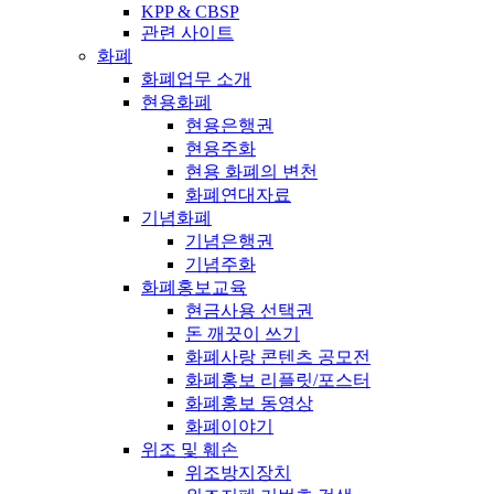
KPP & CBSP
관련 사이트
화폐
화폐업무 소개
현용화폐
현용은행권
현용주화
현용 화폐의 변천
화폐연대자료
기념화폐
기념은행권
기념주화
화폐홍보교육
현금사용 선택권
돈 깨끗이 쓰기
화폐사랑 콘텐츠 공모전
화폐홍보 리플릿/포스터
화폐홍보 동영상
화폐이야기
위조 및 훼손
위조방지장치