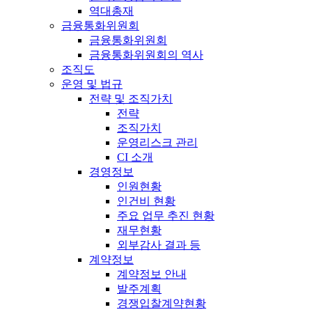
역대총재
금융통화위원회
금융통화위원회
금융통화위원회의 역사
조직도
운영 및 법규
전략 및 조직가치
전략
조직가치
운영리스크 관리
CI 소개
경영정보
인원현황
인건비 현황
주요 업무 추진 현황
재무현황
외부감사 결과 등
계약정보
계약정보 안내
발주계획
경쟁입찰계약현황