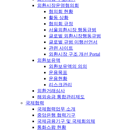
외환시장운영협의회
협의회 현황
활동 상황
협의회 규정
서울외환시장 행동규범
글로벌 외환시장행동규범
글로벌 규범 이행선언서
관련 사이트
외환시장 구조 개선 Portal
외환보유액
외환보유액의 의의
운용목표
운용현황
리스크관리
외환거래심사
해외송금 통합관리제도
국제협력
국제협력업무 소개
중앙은행 협력기구
국제금융기구 및 국제회의체
통화스왑 현황