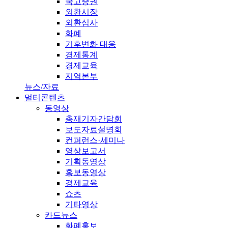
국고증권
외환시장
외환심사
화폐
기후변화 대응
경제통계
경제교육
지역본부
뉴스/자료
멀티콘텐츠
동영상
총재기자간담회
보도자료설명회
컨퍼런스·세미나
영상보고서
기획동영상
홍보동영상
경제교육
쇼츠
기타영상
카드뉴스
화폐홍보