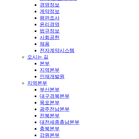
경영정보
계약정보
평판조사
윤리경영
법규정보
사회공헌
채용
전자계약시스템
오시는 길
본부
지역본부
인재개발원
지역본부
부산본부
대구경북본부
목포본부
광주전남본부
전북본부
대전세종충남본부
충북본부
강원본부