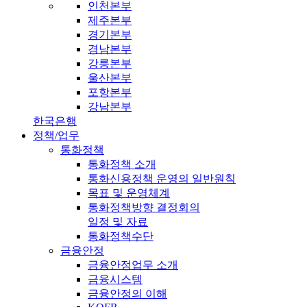
인천본부
제주본부
경기본부
경남본부
강릉본부
울산본부
포항본부
강남본부
한국은행
정책/업무
통화정책
통화정책 소개
통화신용정책 운영의 일반원칙
목표 및 운영체계
통화정책방향 결정회의
일정 및 자료
통화정책수단
금융안정
금융안정업무 소개
금융시스템
금융안정의 이해