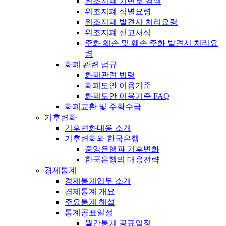
위조지폐 기번호 검색
위조지폐 식별요령
위조지폐 발견시 처리요령
위조지폐 신고서식
주화 훼손 및 훼손 주화 발견시 처리요
령
화폐 관련 법규
화폐관련 법령
화폐도안 이용기준
화폐도안 이용기준 FAQ
화폐교환 및 주화수급
기후변화
기후변화대응 소개
기후변화와 한국은행
중앙은행과 기후변화
한국은행의 대응전략
경제통계
경제통계업무 소개
경제통계 개요
주요통계 해설
통계공표일정
월간통계 공표일정