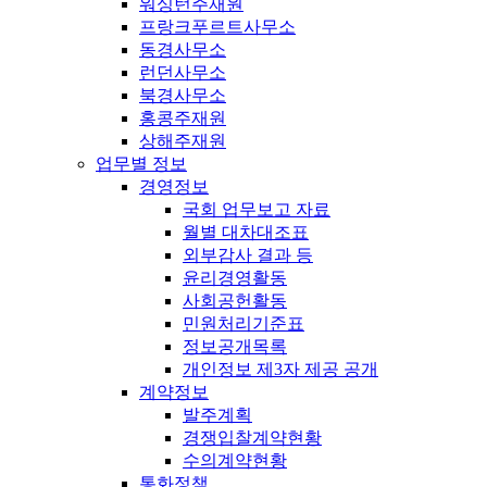
워싱턴주재원
프랑크푸르트사무소
동경사무소
런던사무소
북경사무소
홍콩주재원
상해주재원
업무별 정보
경영정보
국회 업무보고 자료
월별 대차대조표
외부감사 결과 등
윤리경영활동
사회공헌활동
민원처리기준표
정보공개목록
개인정보 제3자 제공 공개
계약정보
발주계획
경쟁입찰계약현황
수의계약현황
통화정책