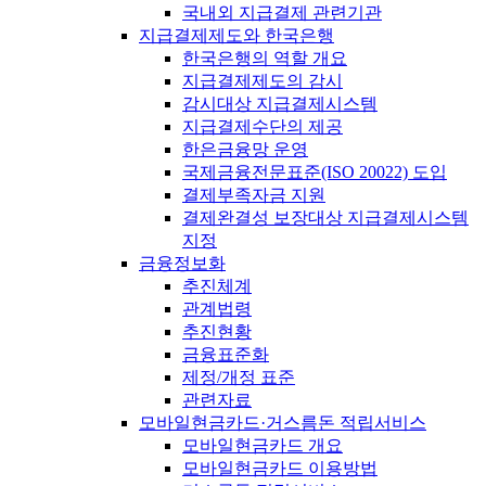
국내외 지급결제 관련기관
지급결제제도와 한국은행
한국은행의 역할 개요
지급결제제도의 감시
감시대상 지급결제시스템
지급결제수단의 제공
한은금융망 운영
국제금융전문표준(ISO 20022) 도입
결제부족자금 지원
결제완결성 보장대상 지급결제시스템
지정
금융정보화
추진체계
관계법령
추진현황
금융표준화
제정/개정 표준
관련자료
모바일현금카드·거스름돈 적립서비스
모바일현금카드 개요
모바일현금카드 이용방법