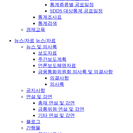
통계종류별 공표일정
SDDS 대상통계 공표일정
통계조사표
통계검색
경제교육
뉴스/자료
뉴스/자료
뉴스 및 의사록
보도자료
주간보도계획
언론보도해명자료
금융통화위원회 의사록 및 의결사항
의결사항
의사록
공지사항
연설 및 강연
총재 연설 및 강연
금통위원 연설 및 강연
기타 연설 및 강연
블로그
간행물