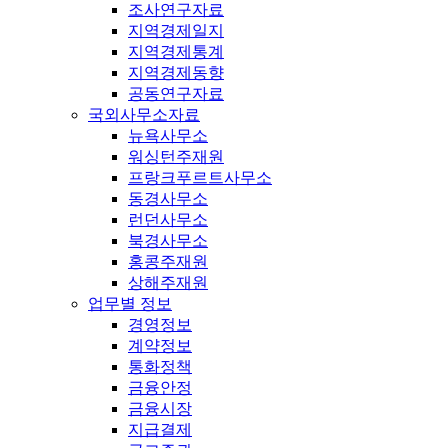
조사연구자료
지역경제일지
지역경제통계
지역경제동향
공동연구자료
국외사무소자료
뉴욕사무소
워싱턴주재원
프랑크푸르트사무소
동경사무소
런던사무소
북경사무소
홍콩주재원
상해주재원
업무별 정보
경영정보
계약정보
통화정책
금융안정
금융시장
지급결제