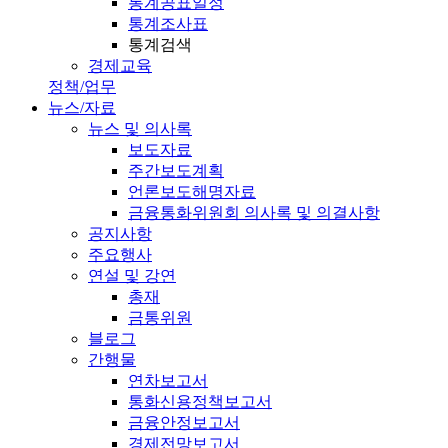
통계공표일정
통계조사표
통계검색
경제교육
정책/업무
뉴스/자료
뉴스 및 의사록
보도자료
주간보도계획
언론보도해명자료
금융통화위원회 의사록 및 의결사항
공지사항
주요행사
연설 및 강연
총재
금통위원
블로그
간행물
연차보고서
통화신용정책보고서
금융안정보고서
경제전망보고서