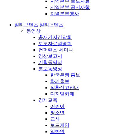
지역본부 보도자료
지역본부 공지사항
지역본부행사
멀티콘텐츠
멀티콘텐츠
동영상
총재기자간담회
보도자료설명회
컨퍼런스·세미나
영상보고서
기획동영상
홍보동영상
한국은행 홍보
화폐홍보
외환신고안내
디지털화폐
경제교육
어린이
청소년
교사
보드게임
일반인