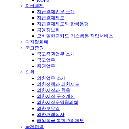
KOFR
지급결제
지급결제업무 소개
지급결제제도
지급결제제도와 한국은행
금융정보화
모바일현금카드·거스름돈 적립서비스
디지털화폐
국고증권
국고증권업무 소개
국고업무
증권업무
외환
외환업무 소개
외환정책과 외환제도
외환시장과 환율
외환시장 구조개선
외환시장운영협의회
외환보유액
외환거래심사
해외송금 통합관리제도
국제협력