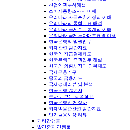
산업연관분석해설
소비자동향조사의 이해
우리나라 자금순환계정의 이해
우리나라의 통화지표 해설
우리나라 국제수지통계의 이해
우리나라 국제투자대조표의 이해
한국은행의 발권업무
화폐관련 발간자료
한국의 지급결제제도
한국은행의 증권업무 해설
한국의 외환시장과 외환제도
국제금융기구
중국의 금융제도
국제경제리뷰 및 분석
한국은행 70년사
숫자로 보는 광복 60년
한국은행법 제정사
화폐박물관관련 발간자료
단기금융시장 리뷰
기타간행물
발간중지 간행물