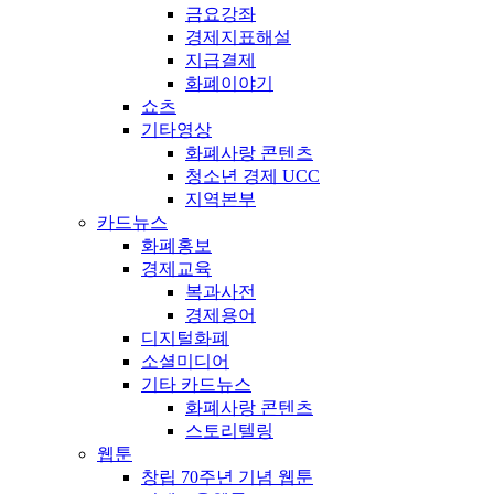
금요강좌
경제지표해설
지급결제
화폐이야기
쇼츠
기타영상
화폐사랑 콘텐츠
청소년 경제 UCC
지역본부
카드뉴스
화폐홍보
경제교육
복과사전
경제용어
디지털화폐
소셜미디어
기타 카드뉴스
화폐사랑 콘텐츠
스토리텔링
웹툰
창립 70주년 기념 웹툰