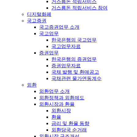
거스름돈 적립서비스
거스름돈 적립서비스 참여
디지털화폐
국고증권
국고증권업무 소개
국고업무
한국은행의 국고업무
국고업무자료
증권업무
한국은행의 증권업무
증권업무자료
국채 발행 및 환매공고
국채관련 물가연동계수
외환
외환업무 소개
외환정책과 외환제도
외환시장과 환율
외환시장
환율
금리 및 환율 동향
외환당국 순거래
외환시장 구조개선