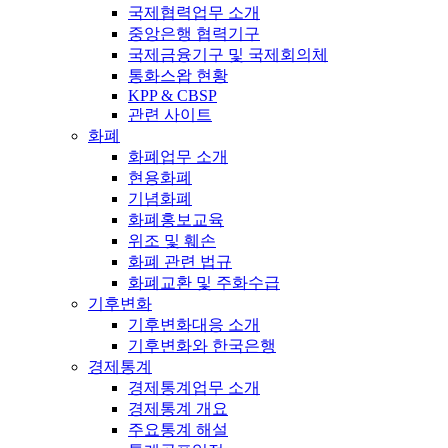
국제협력업무 소개
중앙은행 협력기구
국제금융기구 및 국제회의체
통화스왑 현황
KPP & CBSP
관련 사이트
화폐
화폐업무 소개
현용화폐
기념화폐
화폐홍보교육
위조 및 훼손
화폐 관련 법규
화폐교환 및 주화수급
기후변화
기후변화대응 소개
기후변화와 한국은행
경제통계
경제통계업무 소개
경제통계 개요
주요통계 해설