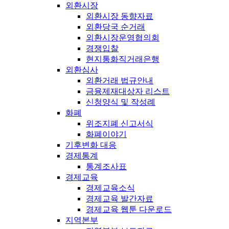
외환시장
외환시장 동향자료
외환당국 순거래
외환시장운영협의회
경쟁입찰
현지통화직거래은행
외환심사
외환거래 법규안내
금융제재대상자 리스트
신청양식 및 작성례
화폐
위조지폐 신고서식
화폐이야기
기후변화 대응
경제통계
통계조사표
경제교육
경제교육소식
경제교육 발간자료
경제교육 웹툰 다운로드
지역본부