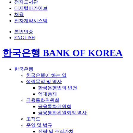
전자도서관
디지털아카이브
채용
전자계약시스템
본인인증
ENGLISH
한국은행 BANK OF KOREA
한국은행
한국은행이 하는 일
설립목적 및 역사
한국은행법의 변천
역대총재
금융통화위원회
금융통화위원회
금융통화위원회의 역사
조직도
운영 및 법규
전략 및 조직가치