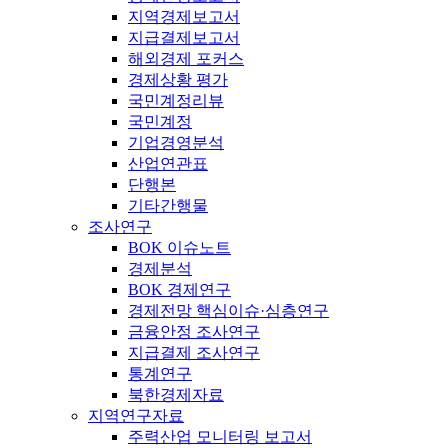
지역경제보고서
지급결제보고서
해외경제 포커스
경제상황 평가
국민계정리뷰
국민계정
기업경영분석
산업연관표
단행본
기타간행물
조사연구
BOK 이슈노트
경제분석
BOK 경제연구
경제전망 핵심이슈·심층연구
금융안정 조사연구
지급결제 조사연구
통계연구
북한경제자료
지역연구자료
주력산업 모니터링 보고서