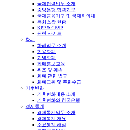
국제협력업무 소개
중앙은행 협력기구
국제금융기구 및 국제회의체
통화스왑 현황
KPP & CBSP
관련 사이트
화폐
화폐업무 소개
현용화폐
기념화폐
화폐홍보교육
위조 및 훼손
화폐 관련 법규
화폐교환 및 주화수급
기후변화
기후변화대응 소개
기후변화와 한국은행
경제통계
경제통계업무 소개
경제통계 개요
주요통계 해설