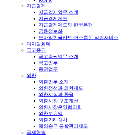
KOFR
지급결제
지급결제업무 소개
지급결제제도
지급결제제도와 한국은행
금융정보화
모바일현금카드·거스름돈 적립서비스
디지털화폐
국고증권
국고증권업무 소개
국고업무
증권업무
외환
외환업무 소개
외환정책과 외환제도
외환시장과 환율
외환시장 구조개선
외환시장운영협의회
외환보유액
외환거래심사
해외송금 통합관리제도
국제협력