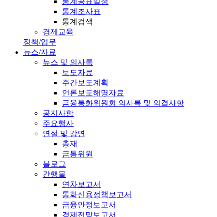
통계공표일정
통계조사표
통계검색
경제교육
정책/업무
뉴스/자료
뉴스 및 의사록
보도자료
주간보도계획
언론보도해명자료
금융통화위원회 의사록 및 의결사항
공지사항
주요행사
연설 및 강연
총재
금통위원
블로그
간행물
연차보고서
통화신용정책보고서
금융안정보고서
경제전망보고서