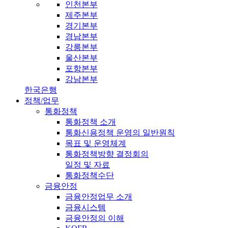
인천본부
제주본부
경기본부
경남본부
강릉본부
울산본부
포항본부
강남본부
한국은행
정책/업무
통화정책
통화정책 소개
통화신용정책 운영의 일반원칙
목표 및 운영체계
통화정책방향 결정회의
일정 및 자료
통화정책수단
금융안정
금융안정업무 소개
금융시스템
금융안정의 이해