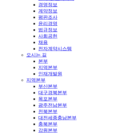
경영정보
계약정보
평판조사
윤리경영
법규정보
사회공헌
채용
전자계약시스템
오시는 길
본부
지역본부
인재개발원
지역본부
부산본부
대구경북본부
목포본부
광주전남본부
전북본부
대전세종충남본부
충북본부
강원본부