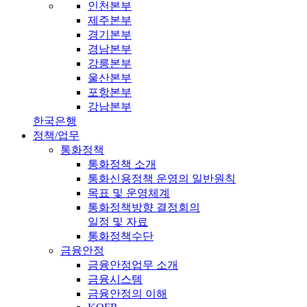
인천본부
제주본부
경기본부
경남본부
강릉본부
울산본부
포항본부
강남본부
한국은행
정책/업무
통화정책
통화정책 소개
통화신용정책 운영의 일반원칙
목표 및 운영체계
통화정책방향 결정회의
일정 및 자료
통화정책수단
금융안정
금융안정업무 소개
금융시스템
금융안정의 이해