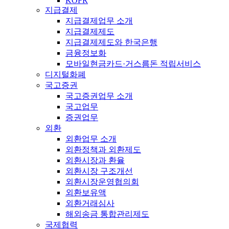
KOFR
지급결제
지급결제업무 소개
지급결제제도
지급결제제도와 한국은행
금융정보화
모바일현금카드·거스름돈 적립서비스
디지털화폐
국고증권
국고증권업무 소개
국고업무
증권업무
외환
외환업무 소개
외환정책과 외환제도
외환시장과 환율
외환시장 구조개선
외환시장운영협의회
외환보유액
외환거래심사
해외송금 통합관리제도
국제협력