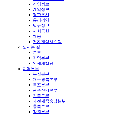
경영정보
계약정보
평판조사
윤리경영
법규정보
사회공헌
채용
전자계약시스템
오시는 길
본부
지역본부
인재개발원
지역본부
부산본부
대구경북본부
목포본부
광주전남본부
전북본부
대전세종충남본부
충북본부
강원본부