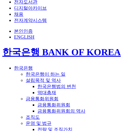
전자도서관
디지털아카이브
채용
전자계약시스템
본인인증
ENGLISH
한국은행 BANK OF KOREA
한국은행
한국은행이 하는 일
설립목적 및 역사
한국은행법의 변천
역대총재
금융통화위원회
금융통화위원회
금융통화위원회의 역사
조직도
운영 및 법규
전략 및 조직가치