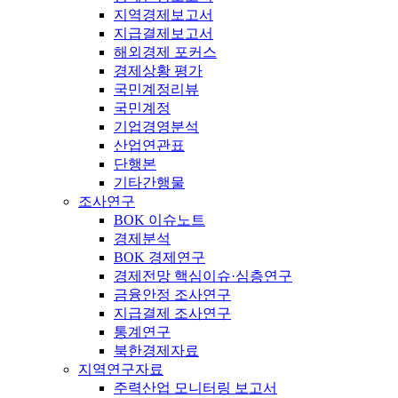
지역경제보고서
지급결제보고서
해외경제 포커스
경제상황 평가
국민계정리뷰
국민계정
기업경영분석
산업연관표
단행본
기타간행물
조사연구
BOK 이슈노트
경제분석
BOK 경제연구
경제전망 핵심이슈·심층연구
금융안정 조사연구
지급결제 조사연구
통계연구
북한경제자료
지역연구자료
주력산업 모니터링 보고서