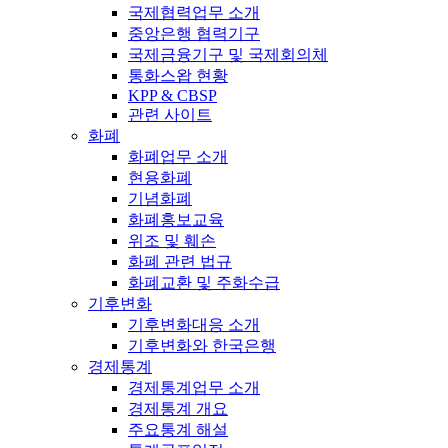
국제협력업무 소개
중앙은행 협력기구
국제금융기구 및 국제회의체
통화스왑 현황
KPP & CBSP
관련 사이트
화폐
화폐업무 소개
현용화폐
기념화폐
화폐홍보교육
위조 및 훼손
화폐 관련 법규
화폐교환 및 주화수급
기후변화
기후변화대응 소개
기후변화와 한국은행
경제통계
경제통계업무 소개
경제통계 개요
주요통계 해설