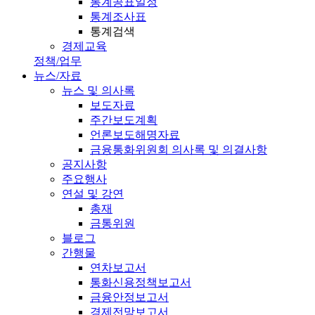
통계공표일정
통계조사표
통계검색
경제교육
정책/업무
뉴스/자료
뉴스 및 의사록
보도자료
주간보도계획
언론보도해명자료
금융통화위원회 의사록 및 의결사항
공지사항
주요행사
연설 및 강연
총재
금통위원
블로그
간행물
연차보고서
통화신용정책보고서
금융안정보고서
경제전망보고서