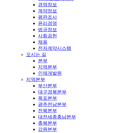
경영정보
계약정보
평판조사
윤리경영
법규정보
사회공헌
채용
전자계약시스템
오시는 길
본부
지역본부
인재개발원
지역본부
부산본부
대구경북본부
목포본부
광주전남본부
전북본부
대전세종충남본부
충북본부
강원본부