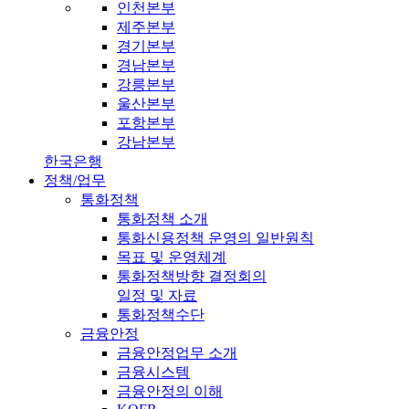
인천본부
제주본부
경기본부
경남본부
강릉본부
울산본부
포항본부
강남본부
한국은행
정책/업무
통화정책
통화정책 소개
통화신용정책 운영의 일반원칙
목표 및 운영체계
통화정책방향 결정회의
일정 및 자료
통화정책수단
금융안정
금융안정업무 소개
금융시스템
금융안정의 이해