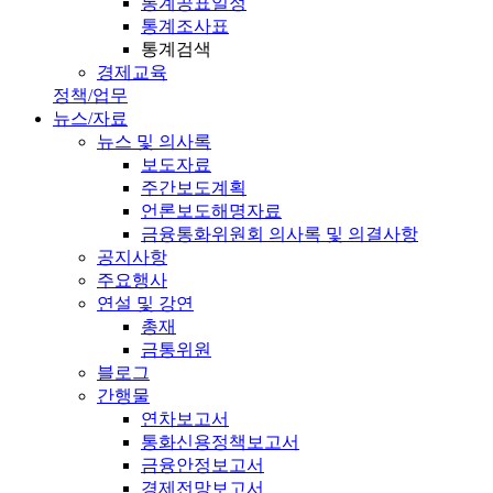
통계공표일정
통계조사표
통계검색
경제교육
정책/업무
뉴스/자료
뉴스 및 의사록
보도자료
주간보도계획
언론보도해명자료
금융통화위원회 의사록 및 의결사항
공지사항
주요행사
연설 및 강연
총재
금통위원
블로그
간행물
연차보고서
통화신용정책보고서
금융안정보고서
경제전망보고서