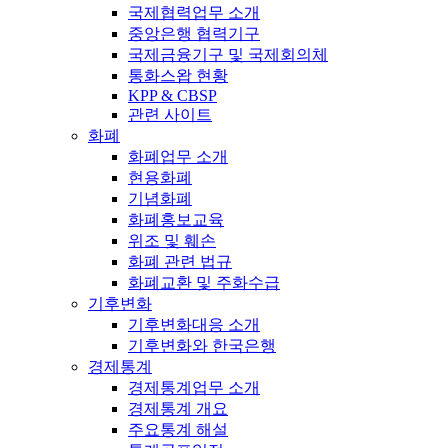
국제협력업무 소개
중앙은행 협력기구
국제금융기구 및 국제회의체
통화스왑 현황
KPP & CBSP
관련 사이트
화폐
화폐업무 소개
현용화폐
기념화폐
화폐홍보교육
위조 및 훼손
화폐 관련 법규
화폐교환 및 주화수급
기후변화
기후변화대응 소개
기후변화와 한국은행
경제통계
경제통계업무 소개
경제통계 개요
주요통계 해설