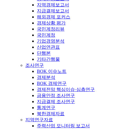
지역경제보고서
지급결제보고서
해외경제 포커스
경제상황 평가
국민계정리뷰
국민계정
기업경영분석
산업연관표
단행본
기타간행물
조사연구
BOK 이슈노트
경제분석
BOK 경제연구
경제전망 핵심이슈·심층연구
금융안정 조사연구
지급결제 조사연구
통계연구
북한경제자료
지역연구자료
주력산업 모니터링 보고서