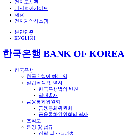
전자도서관
디지털아카이브
채용
전자계약시스템
본인인증
ENGLISH
한국은행 BANK OF KOREA
한국은행
한국은행이 하는 일
설립목적 및 역사
한국은행법의 변천
역대총재
금융통화위원회
금융통화위원회
금융통화위원회의 역사
조직도
운영 및 법규
전략 및 조직가치