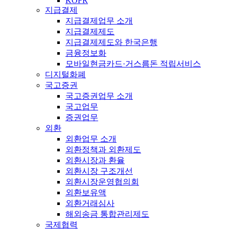
KOFR
지급결제
지급결제업무 소개
지급결제제도
지급결제제도와 한국은행
금융정보화
모바일현금카드·거스름돈 적립서비스
디지털화폐
국고증권
국고증권업무 소개
국고업무
증권업무
외환
외환업무 소개
외환정책과 외환제도
외환시장과 환율
외환시장 구조개선
외환시장운영협의회
외환보유액
외환거래심사
해외송금 통합관리제도
국제협력