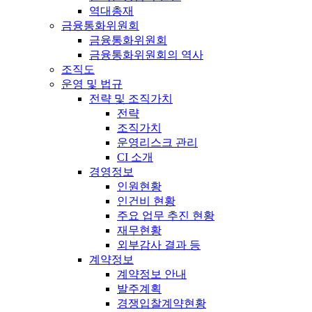
역대총재
금융통화위원회
금융통화위원회
금융통화위원회의 역사
조직도
운영 및 법규
전략 및 조직가치
전략
조직가치
운영리스크 관리
CI 소개
경영정보
인원현황
인건비 현황
주요 업무 추진 현황
재무현황
외부감사 결과 등
계약정보
계약정보 안내
발주계획
경쟁입찰계약현황