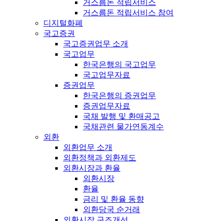
거스름돈 적립서비스
거스름돈 적립서비스 참여
디지털화폐
국고증권
국고증권업무 소개
국고업무
한국은행의 국고업무
국고업무자료
증권업무
한국은행의 증권업무
증권업무자료
국채 발행 및 환매공고
국채관련 물가연동계수
외환
외환업무 소개
외환정책과 외환제도
외환시장과 환율
외환시장
환율
금리 및 환율 동향
외환당국 순거래
외환시장 구조개선