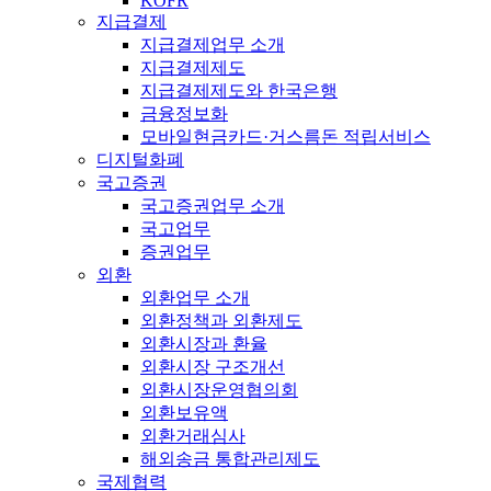
KOFR
지급결제
지급결제업무 소개
지급결제제도
지급결제제도와 한국은행
금융정보화
모바일현금카드·거스름돈 적립서비스
디지털화폐
국고증권
국고증권업무 소개
국고업무
증권업무
외환
외환업무 소개
외환정책과 외환제도
외환시장과 환율
외환시장 구조개선
외환시장운영협의회
외환보유액
외환거래심사
해외송금 통합관리제도
국제협력