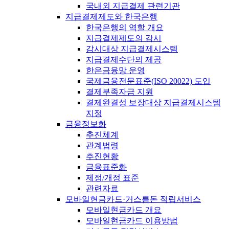
국내외 지급결제 관련기관
지급결제제도와 한국은행
한국은행의 역할 개요
지급결제제도의 감시
감시대상 지급결제시스템
지급결제수단의 제공
한은금융망 운영
국제금융전문표준(ISO 20022) 도입
결제부족자금 지원
결제완결성 보장대상 지급결제시스템
지정
금융정보화
추진체계
관계법령
추진현황
금융표준화
제정/개정 표준
관련자료
모바일현금카드·거스름돈 적립서비스
모바일현금카드 개요
모바일현금카드 이용방법