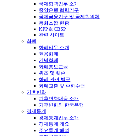
국제협력업무 소개
중앙은행 협력기구
국제금융기구 및 국제회의체
통화스왑 현황
KPP & CBSP
관련 사이트
화폐
화폐업무 소개
현용화폐
기념화폐
화폐홍보교육
위조 및 훼손
화폐 관련 법규
화폐교환 및 주화수급
기후변화
기후변화대응 소개
기후변화와 한국은행
경제통계
경제통계업무 소개
경제통계 개요
주요통계 해설