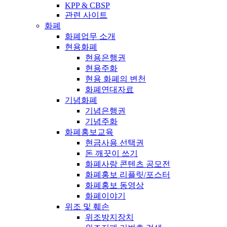
KPP & CBSP
관련 사이트
화폐
화폐업무 소개
현용화폐
현용은행권
현용주화
현용 화폐의 변천
화폐연대자료
기념화폐
기념은행권
기념주화
화폐홍보교육
현금사용 선택권
돈 깨끗이 쓰기
화폐사랑 콘텐츠 공모전
화폐홍보 리플릿/포스터
화폐홍보 동영상
화폐이야기
위조 및 훼손
위조방지장치