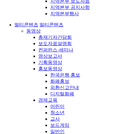
지역본부 보도자료
지역본부 공지사항
지역본부행사
멀티콘텐츠
멀티콘텐츠
동영상
총재기자간담회
보도자료설명회
컨퍼런스·세미나
영상보고서
기획동영상
홍보동영상
한국은행 홍보
화폐홍보
외환신고안내
디지털화폐
경제교육
어린이
청소년
교사
보드게임
일반인