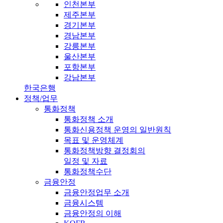
인천본부
제주본부
경기본부
경남본부
강릉본부
울산본부
포항본부
강남본부
한국은행
정책/업무
통화정책
통화정책 소개
통화신용정책 운영의 일반원칙
목표 및 운영체계
통화정책방향 결정회의
일정 및 자료
통화정책수단
금융안정
금융안정업무 소개
금융시스템
금융안정의 이해