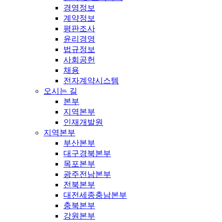
경영정보
계약정보
평판조사
윤리경영
법규정보
사회공헌
채용
전자계약시스템
오시는 길
본부
지역본부
인재개발원
지역본부
부산본부
대구경북본부
목포본부
광주전남본부
전북본부
대전세종충남본부
충북본부
강원본부