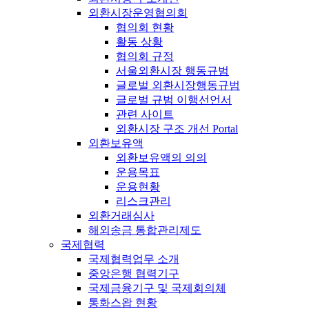
외환시장운영협의회
협의회 현황
활동 상황
협의회 규정
서울외환시장 행동규범
글로벌 외환시장행동규범
글로벌 규범 이행선언서
관련 사이트
외환시장 구조 개선 Portal
외환보유액
외환보유액의 의의
운용목표
운용현황
리스크관리
외환거래심사
해외송금 통합관리제도
국제협력
국제협력업무 소개
중앙은행 협력기구
국제금융기구 및 국제회의체
통화스왑 현황