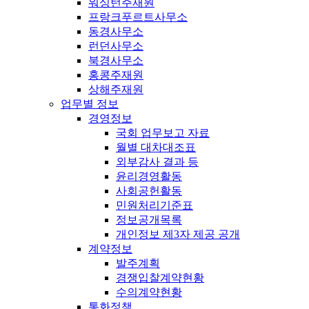
워싱턴주재원
프랑크푸르트사무소
동경사무소
런던사무소
북경사무소
홍콩주재원
상해주재원
업무별 정보
경영정보
국회 업무보고 자료
월별 대차대조표
외부감사 결과 등
윤리경영활동
사회공헌활동
민원처리기준표
정보공개목록
개인정보 제3자 제공 공개
계약정보
발주계획
경쟁입찰계약현황
수의계약현황
통화정책