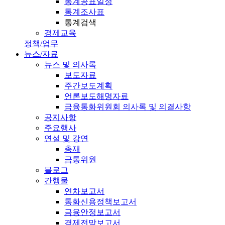
통계공표일정
통계조사표
통계검색
경제교육
정책/업무
뉴스/자료
뉴스 및 의사록
보도자료
주간보도계획
언론보도해명자료
금융통화위원회 의사록 및 의결사항
공지사항
주요행사
연설 및 강연
총재
금통위원
블로그
간행물
연차보고서
통화신용정책보고서
금융안정보고서
경제전망보고서