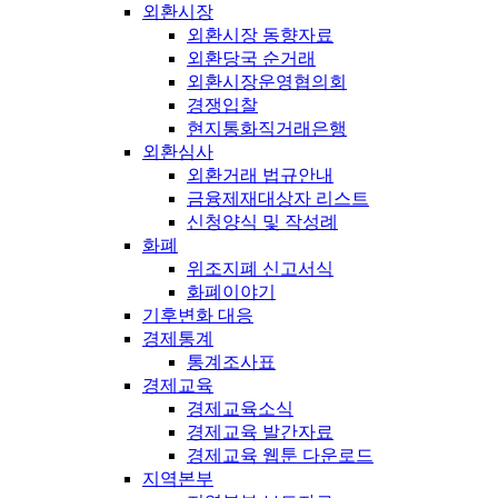
외환시장
외환시장 동향자료
외환당국 순거래
외환시장운영협의회
경쟁입찰
현지통화직거래은행
외환심사
외환거래 법규안내
금융제재대상자 리스트
신청양식 및 작성례
화폐
위조지폐 신고서식
화폐이야기
기후변화 대응
경제통계
통계조사표
경제교육
경제교육소식
경제교육 발간자료
경제교육 웹툰 다운로드
지역본부