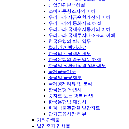
산업연관분석해설
소비자동향조사의 이해
우리나라 자금순환계정의 이해
우리나라의 통화지표 해설
우리나라 국제수지통계의 이해
우리나라 국제투자대조표의 이해
한국은행의 발권업무
화폐관련 발간자료
한국의 지급결제제도
한국은행의 증권업무 해설
한국의 외환시장과 외환제도
국제금융기구
중국의 금융제도
국제경제리뷰 및 분석
한국은행 70년사
숫자로 보는 광복 60년
한국은행법 제정사
화폐박물관관련 발간자료
단기금융시장 리뷰
기타간행물
발간중지 간행물