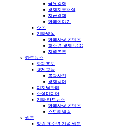
금요강좌
경제지표해설
지급결제
화폐이야기
쇼츠
기타영상
화폐사랑 콘텐츠
청소년 경제 UCC
지역본부
카드뉴스
화폐홍보
경제교육
복과사전
경제용어
디지털화폐
소셜미디어
기타 카드뉴스
화폐사랑 콘텐츠
스토리텔링
웹툰
창립 70주년 기념 웹툰