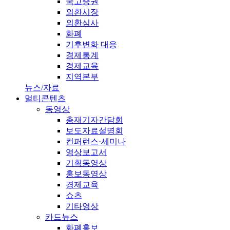
국고증권
외환시장
외환심사
화폐
기후변화 대응
경제통계
경제교육
지역본부
뉴스/자료
멀티콘텐츠
동영상
총재기자간담회
보도자료설명회
컨퍼런스·세미나
영상보고서
기획동영상
홍보동영상
경제교육
쇼츠
기타영상
카드뉴스
화폐홍보