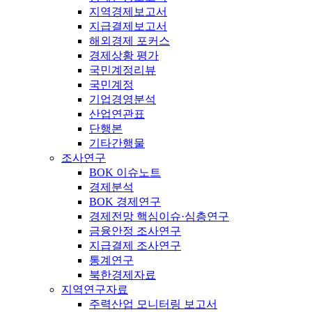
지역경제보고서
지급결제보고서
해외경제 포커스
경제상황 평가
국민계정리뷰
국민계정
기업경영분석
산업연관표
단행본
기타간행물
조사연구
BOK 이슈노트
경제분석
BOK 경제연구
경제전망 핵심이슈·심층연구
금융안정 조사연구
지급결제 조사연구
통계연구
북한경제자료
지역연구자료
주력산업 모니터링 보고서