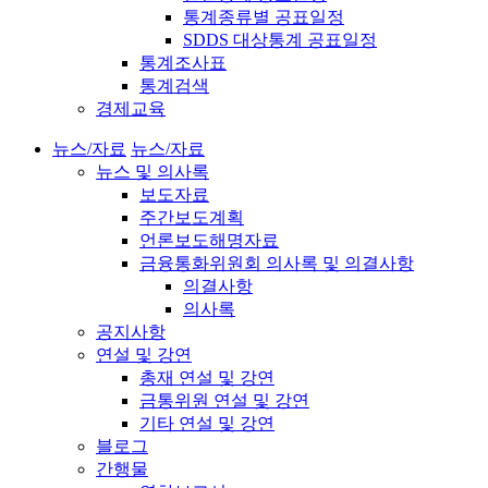
통계종류별 공표일정
SDDS 대상통계 공표일정
통계조사표
통계검색
경제교육
뉴스/자료
뉴스/자료
뉴스 및 의사록
보도자료
주간보도계획
언론보도해명자료
금융통화위원회 의사록 및 의결사항
의결사항
의사록
공지사항
연설 및 강연
총재 연설 및 강연
금통위원 연설 및 강연
기타 연설 및 강연
블로그
간행물