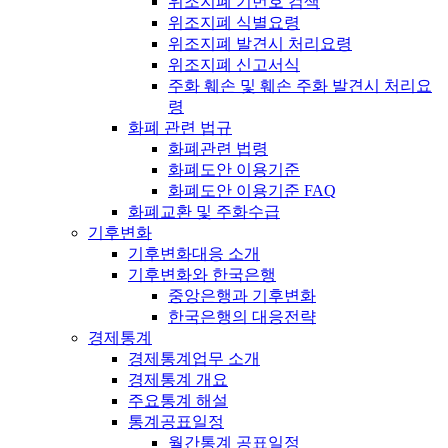
위조지폐 기번호 검색
위조지폐 식별요령
위조지폐 발견시 처리요령
위조지폐 신고서식
주화 훼손 및 훼손 주화 발견시 처리요
령
화폐 관련 법규
화폐관련 법령
화폐도안 이용기준
화폐도안 이용기준 FAQ
화폐교환 및 주화수급
기후변화
기후변화대응 소개
기후변화와 한국은행
중앙은행과 기후변화
한국은행의 대응전략
경제통계
경제통계업무 소개
경제통계 개요
주요통계 해설
통계공표일정
월간통계 공표일정