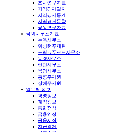
조사연구자료
지역경제일지
지역경제통계
지역경제동향
공동연구자료
국외사무소자료
뉴욕사무소
워싱턴주재원
프랑크푸르트사무소
동경사무소
런던사무소
북경사무소
홍콩주재원
상해주재원
업무별 정보
경영정보
계약정보
통화정책
금융안정
금융시장
지급결제