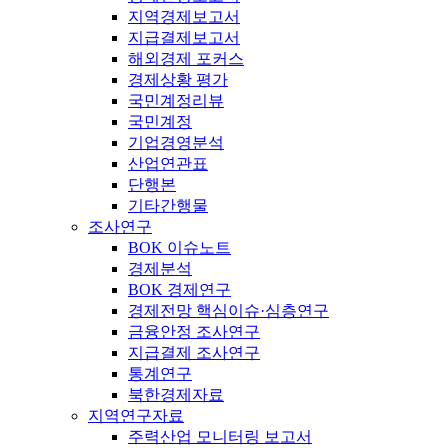
지역경제보고서
지급결제보고서
해외경제 포커스
경제상황 평가
국민계정리뷰
국민계정
기업경영분석
산업연관표
단행본
기타간행물
조사연구
BOK 이슈노트
경제분석
BOK 경제연구
경제전망 핵심이슈·심층연구
금융안정 조사연구
지급결제 조사연구
통계연구
북한경제자료
지역연구자료
주력산업 모니터링 보고서