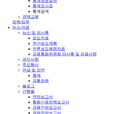
통계공표일정
통계조사표
통계검색
경제교육
정책/업무
뉴스/자료
뉴스 및 의사록
보도자료
주간보도계획
언론보도해명자료
금융통화위원회 의사록 및 의결사항
공지사항
주요행사
연설 및 강연
총재
금통위원
블로그
간행물
연차보고서
통화신용정책보고서
금융안정보고서
경제전망보고서