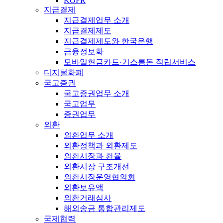
KOFR
지급결제
지급결제업무 소개
지급결제제도
지급결제제도와 한국은행
금융정보화
모바일현금카드·거스름돈 적립서비스
디지털화폐
국고증권
국고증권업무 소개
국고업무
증권업무
외환
외환업무 소개
외환정책과 외환제도
외환시장과 환율
외환시장 구조개선
외환시장운영협의회
외환보유액
외환거래심사
해외송금 통합관리제도
국제협력