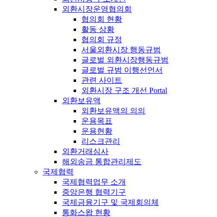
외환시장운영협의회
협의회 현황
활동 상황
협의회 규정
서울외환시장 행동규범
글로벌 외환시장행동규범
글로벌 규범 이행선언서
관련 사이트
외환시장 구조 개선 Portal
외환보유액
외환보유액의 의의
운용목표
운용현황
리스크관리
외환거래심사
해외송금 통합관리제도
국제협력
국제협력업무 소개
중앙은행 협력기구
국제금융기구 및 국제회의체
통화스왑 현황