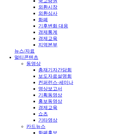
국고증권
외환시장
외환심사
화폐
기후변화 대응
경제통계
경제교육
지역본부
뉴스/자료
멀티콘텐츠
동영상
총재기자간담회
보도자료설명회
컨퍼런스·세미나
영상보고서
기획동영상
홍보동영상
경제교육
쇼츠
기타영상
카드뉴스
화폐홍보