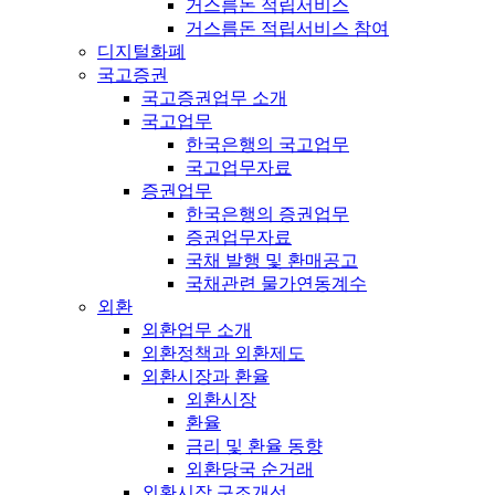
거스름돈 적립서비스
거스름돈 적립서비스 참여
디지털화폐
국고증권
국고증권업무 소개
국고업무
한국은행의 국고업무
국고업무자료
증권업무
한국은행의 증권업무
증권업무자료
국채 발행 및 환매공고
국채관련 물가연동계수
외환
외환업무 소개
외환정책과 외환제도
외환시장과 환율
외환시장
환율
금리 및 환율 동향
외환당국 순거래
외환시장 구조개선