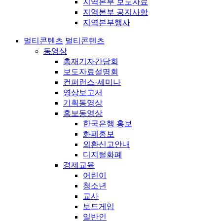
지역본부 보도자료
지역본부 공지사항
지역본부행사
멀티콘텐츠
멀티콘텐츠
동영상
총재기자간담회
보도자료설명회
컨퍼런스·세미나
영상보고서
기획동영상
홍보동영상
한국은행 홍보
화폐홍보
외환신고안내
디지털화폐
경제교육
어린이
청소년
교사
보드게임
일반인