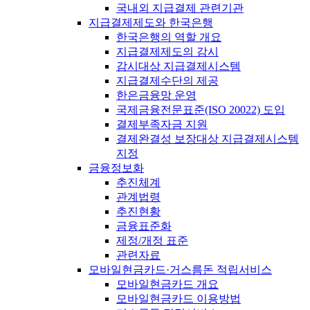
국내외 지급결제 관련기관
지급결제제도와 한국은행
한국은행의 역할 개요
지급결제제도의 감시
감시대상 지급결제시스템
지급결제수단의 제공
한은금융망 운영
국제금융전문표준(ISO 20022) 도입
결제부족자금 지원
결제완결성 보장대상 지급결제시스템
지정
금융정보화
추진체계
관계법령
추진현황
금융표준화
제정/개정 표준
관련자료
모바일현금카드·거스름돈 적립서비스
모바일현금카드 개요
모바일현금카드 이용방법