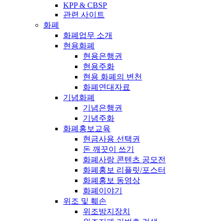
KPP & CBSP
관련 사이트
화폐
화폐업무 소개
현용화폐
현용은행권
현용주화
현용 화폐의 변천
화폐연대자료
기념화폐
기념은행권
기념주화
화폐홍보교육
현금사용 선택권
돈 깨끗이 쓰기
화폐사랑 콘텐츠 공모전
화폐홍보 리플릿/포스터
화폐홍보 동영상
화폐이야기
위조 및 훼손
위조방지장치