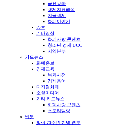
금요강좌
경제지표해설
지급결제
화폐이야기
쇼츠
기타영상
화폐사랑 콘텐츠
청소년 경제 UCC
지역본부
카드뉴스
화폐홍보
경제교육
복과사전
경제용어
디지털화폐
소셜미디어
기타 카드뉴스
화폐사랑 콘텐츠
스토리텔링
웹툰
창립 70주년 기념 웹툰