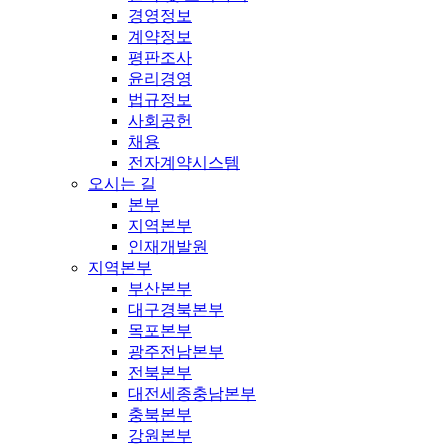
경영정보
계약정보
평판조사
윤리경영
법규정보
사회공헌
채용
전자계약시스템
오시는 길
본부
지역본부
인재개발원
지역본부
부산본부
대구경북본부
목포본부
광주전남본부
전북본부
대전세종충남본부
충북본부
강원본부