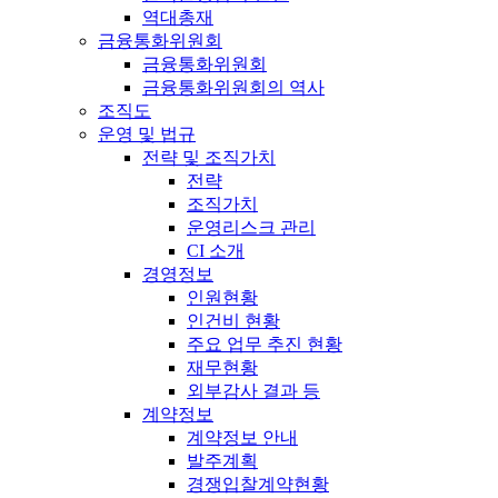
역대총재
금융통화위원회
금융통화위원회
금융통화위원회의 역사
조직도
운영 및 법규
전략 및 조직가치
전략
조직가치
운영리스크 관리
CI 소개
경영정보
인원현황
인건비 현황
주요 업무 추진 현황
재무현황
외부감사 결과 등
계약정보
계약정보 안내
발주계획
경쟁입찰계약현황