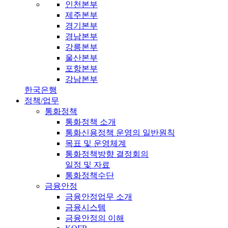
인천본부
제주본부
경기본부
경남본부
강릉본부
울산본부
포항본부
강남본부
한국은행
정책/업무
통화정책
통화정책 소개
통화신용정책 운영의 일반원칙
목표 및 운영체계
통화정책방향 결정회의
일정 및 자료
통화정책수단
금융안정
금융안정업무 소개
금융시스템
금융안정의 이해