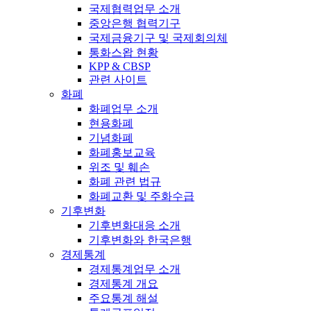
국제협력업무 소개
중앙은행 협력기구
국제금융기구 및 국제회의체
통화스왑 현황
KPP & CBSP
관련 사이트
화폐
화폐업무 소개
현용화폐
기념화폐
화폐홍보교육
위조 및 훼손
화폐 관련 법규
화폐교환 및 주화수급
기후변화
기후변화대응 소개
기후변화와 한국은행
경제통계
경제통계업무 소개
경제통계 개요
주요통계 해설