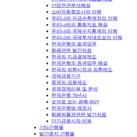
산업연관분석해설
소비자동향조사의 이해
우리나라 자금순환계정의 이해
우리나라의 통화지표 해설
우리나라 국제수지통계의 이해
우리나라 국제투자대조표의 이해
한국은행의 발권업무
화폐관련 발간자료
한국의 지급결제제도
한국은행의 증권업무 해설
한국의 외환시장과 외환제도
국제금융기구
중국의 금융제도
국제경제리뷰 및 분석
한국은행 70년사
숫자로 보는 광복 60년
한국은행법 제정사
화폐박물관관련 발간자료
단기금융시장 리뷰
기타간행물
발간중지 간행물