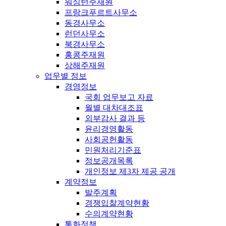
워싱턴주재원
프랑크푸르트사무소
동경사무소
런던사무소
북경사무소
홍콩주재원
상해주재원
업무별 정보
경영정보
국회 업무보고 자료
월별 대차대조표
외부감사 결과 등
윤리경영활동
사회공헌활동
민원처리기준표
정보공개목록
개인정보 제3자 제공 공개
계약정보
발주계획
경쟁입찰계약현황
수의계약현황
통화정책