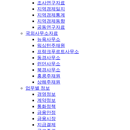
조사연구자료
지역경제일지
지역경제통계
지역경제동향
공동연구자료
국외사무소자료
뉴욕사무소
워싱턴주재원
프랑크푸르트사무소
동경사무소
런던사무소
북경사무소
홍콩주재원
상해주재원
업무별 정보
경영정보
계약정보
통화정책
금융안정
금융시장
지급결제