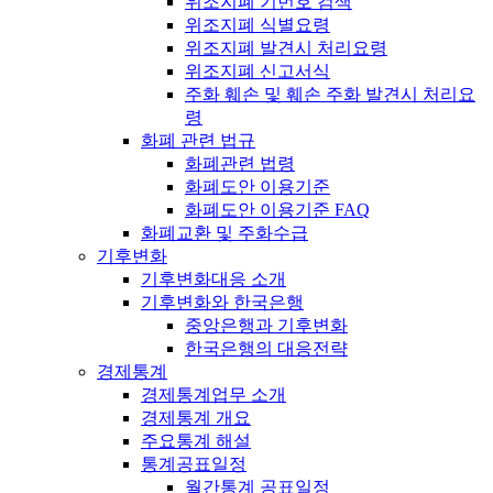
위조지폐 기번호 검색
위조지폐 식별요령
위조지폐 발견시 처리요령
위조지폐 신고서식
주화 훼손 및 훼손 주화 발견시 처리요
령
화폐 관련 법규
화폐관련 법령
화폐도안 이용기준
화폐도안 이용기준 FAQ
화폐교환 및 주화수급
기후변화
기후변화대응 소개
기후변화와 한국은행
중앙은행과 기후변화
한국은행의 대응전략
경제통계
경제통계업무 소개
경제통계 개요
주요통계 해설
통계공표일정
월간통계 공표일정