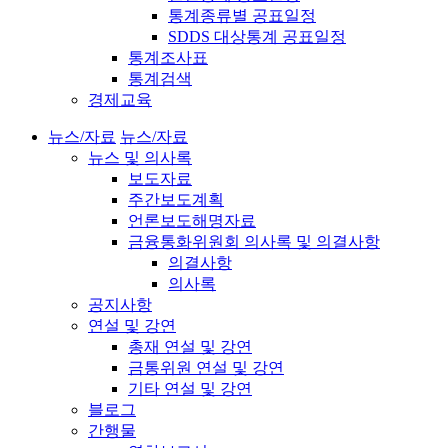
통계종류별 공표일정
SDDS 대상통계 공표일정
통계조사표
통계검색
경제교육
뉴스/자료
뉴스/자료
뉴스 및 의사록
보도자료
주간보도계획
언론보도해명자료
금융통화위원회 의사록 및 의결사항
의결사항
의사록
공지사항
연설 및 강연
총재 연설 및 강연
금통위원 연설 및 강연
기타 연설 및 강연
블로그
간행물