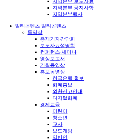
지역본부 보도자료
지역본부 공지사항
지역본부행사
멀티콘텐츠
멀티콘텐츠
동영상
총재기자간담회
보도자료설명회
컨퍼런스·세미나
영상보고서
기획동영상
홍보동영상
한국은행 홍보
화폐홍보
외환신고안내
디지털화폐
경제교육
어린이
청소년
교사
보드게임
일반인