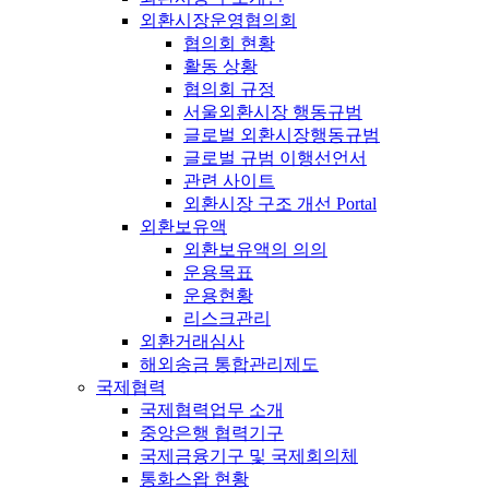
외환시장운영협의회
협의회 현황
활동 상황
협의회 규정
서울외환시장 행동규범
글로벌 외환시장행동규범
글로벌 규범 이행선언서
관련 사이트
외환시장 구조 개선 Portal
외환보유액
외환보유액의 의의
운용목표
운용현황
리스크관리
외환거래심사
해외송금 통합관리제도
국제협력
국제협력업무 소개
중앙은행 협력기구
국제금융기구 및 국제회의체
통화스왑 현황