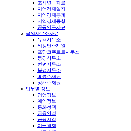
조사연구자료
지역경제일지
지역경제통계
지역경제동향
공동연구자료
국외사무소자료
뉴욕사무소
워싱턴주재원
프랑크푸르트사무소
동경사무소
런던사무소
북경사무소
홍콩주재원
상해주재원
업무별 정보
경영정보
계약정보
통화정책
금융안정
금융시장
지급결제