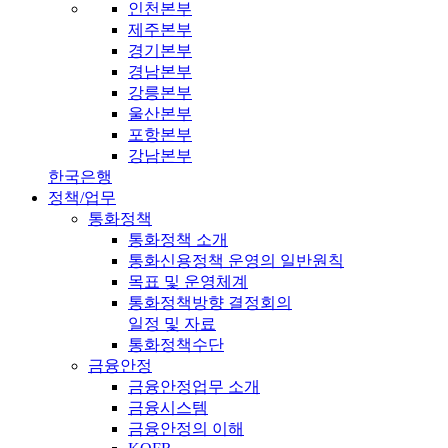
인천본부
제주본부
경기본부
경남본부
강릉본부
울산본부
포항본부
강남본부
한국은행
정책/업무
통화정책
통화정책 소개
통화신용정책 운영의 일반원칙
목표 및 운영체계
통화정책방향 결정회의
일정 및 자료
통화정책수단
금융안정
금융안정업무 소개
금융시스템
금융안정의 이해