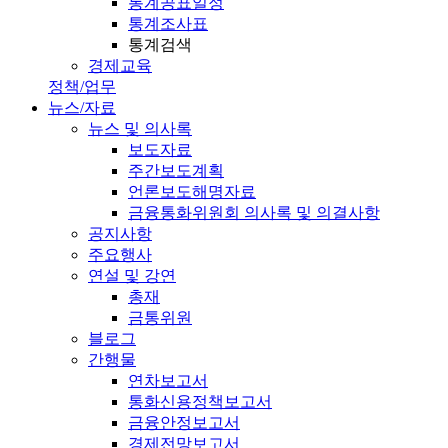
통계공표일정
통계조사표
통계검색
경제교육
정책/업무
뉴스/자료
뉴스 및 의사록
보도자료
주간보도계획
언론보도해명자료
금융통화위원회 의사록 및 의결사항
공지사항
주요행사
연설 및 강연
총재
금통위원
블로그
간행물
연차보고서
통화신용정책보고서
금융안정보고서
경제전망보고서