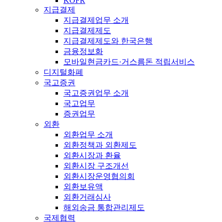
KOFR
지급결제
지급결제업무 소개
지급결제제도
지급결제제도와 한국은행
금융정보화
모바일현금카드·거스름돈 적립서비스
디지털화폐
국고증권
국고증권업무 소개
국고업무
증권업무
외환
외환업무 소개
외환정책과 외환제도
외환시장과 환율
외환시장 구조개선
외환시장운영협의회
외환보유액
외환거래심사
해외송금 통합관리제도
국제협력