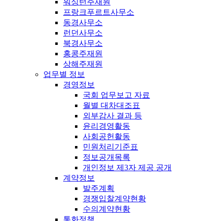
워싱턴주재원
프랑크푸르트사무소
동경사무소
런던사무소
북경사무소
홍콩주재원
상해주재원
업무별 정보
경영정보
국회 업무보고 자료
월별 대차대조표
외부감사 결과 등
윤리경영활동
사회공헌활동
민원처리기준표
정보공개목록
개인정보 제3자 제공 공개
계약정보
발주계획
경쟁입찰계약현황
수의계약현황
통화정책