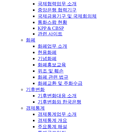
국제협력업무 소개
중앙은행 협력기구
국제금융기구 및 국제회의체
통화스왑 현황
KPP & CBSP
관련 사이트
화폐
화폐업무 소개
현용화폐
기념화폐
화폐홍보교육
위조 및 훼손
화폐 관련 법규
화폐교환 및 주화수급
기후변화
기후변화대응 소개
기후변화와 한국은행
경제통계
경제통계업무 소개
경제통계 개요
주요통계 해설