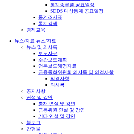
통계종류별 공표일정
SDDS 대상통계 공표일정
통계조사표
통계검색
경제교육
뉴스/자료
뉴스/자료
뉴스 및 의사록
보도자료
주간보도계획
언론보도해명자료
금융통화위원회 의사록 및 의결사항
의결사항
의사록
공지사항
연설 및 강연
총재 연설 및 강연
금통위원 연설 및 강연
기타 연설 및 강연
블로그
간행물