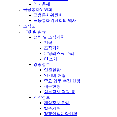
역대총재
금융통화위원회
금융통화위원회
금융통화위원회의 역사
조직도
운영 및 법규
전략 및 조직가치
전략
조직가치
운영리스크 관리
CI 소개
경영정보
인원현황
인건비 현황
주요 업무 추진 현황
재무현황
외부감사 결과 등
계약정보
계약정보 안내
발주계획
경쟁입찰계약현황