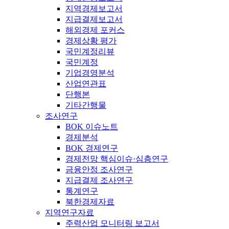
지역경제보고서
지급결제보고서
해외경제 포커스
경제상황 평가
국민계정리뷰
국민계정
기업경영분석
산업연관표
단행본
기타간행물
조사연구
BOK 이슈노트
경제분석
BOK 경제연구
경제전망 핵심이슈·심층연구
금융안정 조사연구
지급결제 조사연구
통계연구
북한경제자료
지역연구자료
주력산업 모니터링 보고서