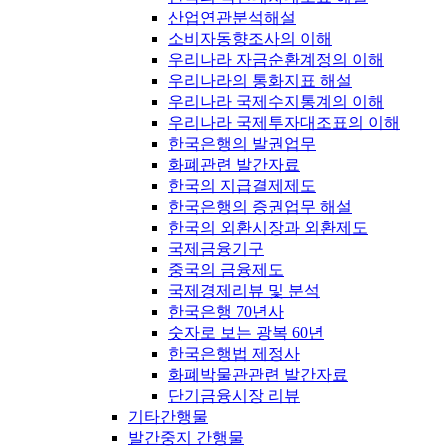
산업연관분석해설
소비자동향조사의 이해
우리나라 자금순환계정의 이해
우리나라의 통화지표 해설
우리나라 국제수지통계의 이해
우리나라 국제투자대조표의 이해
한국은행의 발권업무
화폐관련 발간자료
한국의 지급결제제도
한국은행의 증권업무 해설
한국의 외환시장과 외환제도
국제금융기구
중국의 금융제도
국제경제리뷰 및 분석
한국은행 70년사
숫자로 보는 광복 60년
한국은행법 제정사
화폐박물관관련 발간자료
단기금융시장 리뷰
기타간행물
발간중지 간행물