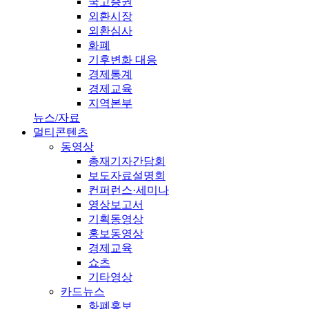
국고증권
외환시장
외환심사
화폐
기후변화 대응
경제통계
경제교육
지역본부
뉴스/자료
멀티콘텐츠
동영상
총재기자간담회
보도자료설명회
컨퍼런스·세미나
영상보고서
기획동영상
홍보동영상
경제교육
쇼츠
기타영상
카드뉴스
화폐홍보