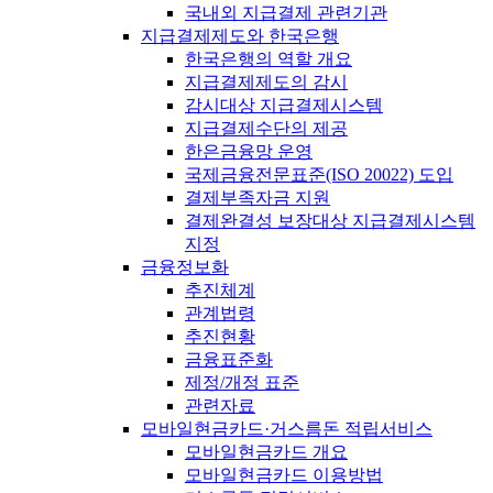
국내외 지급결제 관련기관
지급결제제도와 한국은행
한국은행의 역할 개요
지급결제제도의 감시
감시대상 지급결제시스템
지급결제수단의 제공
한은금융망 운영
국제금융전문표준(ISO 20022) 도입
결제부족자금 지원
결제완결성 보장대상 지급결제시스템
지정
금융정보화
추진체계
관계법령
추진현황
금융표준화
제정/개정 표준
관련자료
모바일현금카드·거스름돈 적립서비스
모바일현금카드 개요
모바일현금카드 이용방법