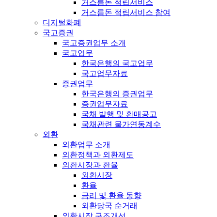
거스름돈 적립서비스
거스름돈 적립서비스 참여
디지털화폐
국고증권
국고증권업무 소개
국고업무
한국은행의 국고업무
국고업무자료
증권업무
한국은행의 증권업무
증권업무자료
국채 발행 및 환매공고
국채관련 물가연동계수
외환
외환업무 소개
외환정책과 외환제도
외환시장과 환율
외환시장
환율
금리 및 환율 동향
외환당국 순거래
외환시장 구조개선