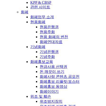
KPP & CBSP
관련 사이트
화폐
화폐업무 소개
현용화폐
현용은행권
현용주화
현용 화폐의 변천
화폐연대자료
기념화폐
기념은행권
기념주화
화폐홍보교육
현금사용 선택권
돈 깨끗이 쓰기
화폐사랑 콘텐츠 공모전
화폐홍보 리플릿/포스터
화폐홍보 동영상
화폐이야기
위조 및 훼손
위조방지장치