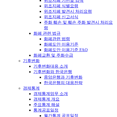
위조지폐 기번호 검색
위조지폐 식별요령
위조지폐 발견시 처리요령
위조지폐 신고서식
주화 훼손 및 훼손 주화 발견시 처리요
령
화폐 관련 법규
화폐관련 법령
화폐도안 이용기준
화폐도안 이용기준 FAQ
화폐교환 및 주화수급
기후변화
기후변화대응 소개
기후변화와 한국은행
중앙은행과 기후변화
한국은행의 대응전략
경제통계
경제통계업무 소개
경제통계 개요
주요통계 해설
통계공표일정
월간통계 공표일정