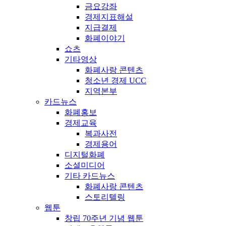
금요강좌
경제지표해설
지급결제
화폐이야기
쇼츠
기타영상
화폐사랑 콘텐츠
청소년 경제 UCC
지역본부
카드뉴스
화폐홍보
경제교육
복과사전
경제용어
디지털화폐
소셜미디어
기타 카드뉴스
화폐사랑 콘텐츠
스토리텔링
웹툰
창립 70주년 기념 웹툰