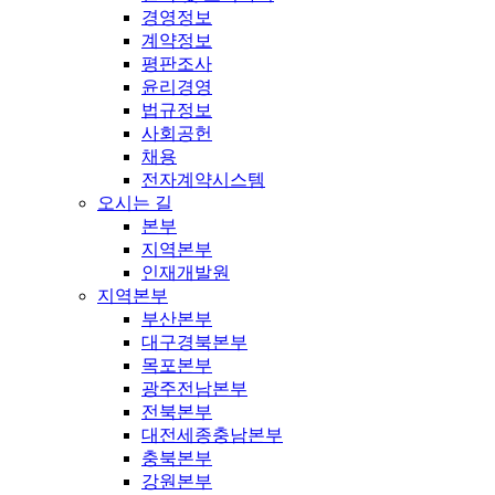
경영정보
계약정보
평판조사
윤리경영
법규정보
사회공헌
채용
전자계약시스템
오시는 길
본부
지역본부
인재개발원
지역본부
부산본부
대구경북본부
목포본부
광주전남본부
전북본부
대전세종충남본부
충북본부
강원본부