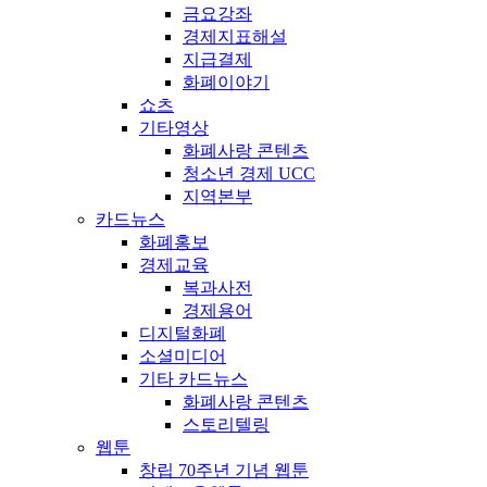
금요강좌
경제지표해설
지급결제
화폐이야기
쇼츠
기타영상
화폐사랑 콘텐츠
청소년 경제 UCC
지역본부
카드뉴스
화폐홍보
경제교육
복과사전
경제용어
디지털화폐
소셜미디어
기타 카드뉴스
화폐사랑 콘텐츠
스토리텔링
웹툰
창립 70주년 기념 웹툰