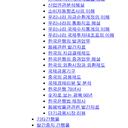
산업연관분석해설
소비자동향조사의 이해
우리나라 자금순환계정의 이해
우리나라의 통화지표 해설
우리나라 국제수지통계의 이해
우리나라 국제투자대조표의 이해
한국은행의 발권업무
화폐관련 발간자료
한국의 지급결제제도
한국은행의 증권업무 해설
한국의 외환시장과 외환제도
국제금융기구
중국의 금융제도
국제경제리뷰 및 분석
한국은행 70년사
숫자로 보는 광복 60년
한국은행법 제정사
화폐박물관관련 발간자료
단기금융시장 리뷰
기타간행물
발간중지 간행물