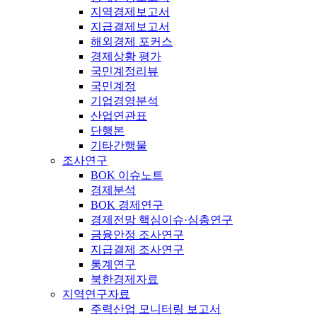
지역경제보고서
지급결제보고서
해외경제 포커스
경제상황 평가
국민계정리뷰
국민계정
기업경영분석
산업연관표
단행본
기타간행물
조사연구
BOK 이슈노트
경제분석
BOK 경제연구
경제전망 핵심이슈·심층연구
금융안정 조사연구
지급결제 조사연구
통계연구
북한경제자료
지역연구자료
주력산업 모니터링 보고서