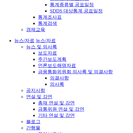
통계종류별 공표일정
SDDS 대상통계 공표일정
통계조사표
통계검색
경제교육
뉴스/자료
뉴스/자료
뉴스 및 의사록
보도자료
주간보도계획
언론보도해명자료
금융통화위원회 의사록 및 의결사항
의결사항
의사록
공지사항
연설 및 강연
총재 연설 및 강연
금통위원 연설 및 강연
기타 연설 및 강연
블로그
간행물