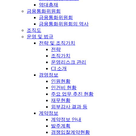
역대총재
금융통화위원회
금융통화위원회
금융통화위원회의 역사
조직도
운영 및 법규
전략 및 조직가치
전략
조직가치
운영리스크 관리
CI 소개
경영정보
인원현황
인건비 현황
주요 업무 추진 현황
재무현황
외부감사 결과 등
계약정보
계약정보 안내
발주계획
경쟁입찰계약현황