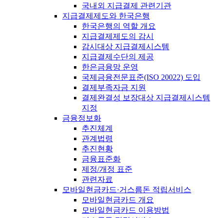
국내외 지급결제 관련기관
지급결제제도와 한국은행
한국은행의 역할 개요
지급결제제도의 감시
감시대상 지급결제시스템
지급결제수단의 제공
한은금융망 운영
국제금융전문표준(ISO 20022) 도입
결제부족자금 지원
결제완결성 보장대상 지급결제시스템
지정
금융정보화
추진체계
관계법령
추진현황
금융표준화
제정/개정 표준
관련자료
모바일현금카드·거스름돈 적립서비스
모바일현금카드 개요
모바일현금카드 이용방법