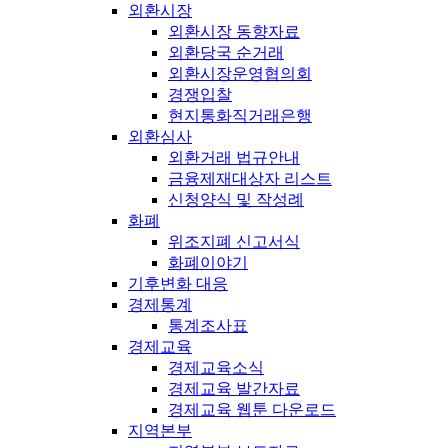
외환시장
외환시장 동향자료
외환당국 순거래
외환시장운영협의회
경쟁입찰
현지통화직거래은행
외환심사
외환거래 법규안내
금융제재대상자 리스트
신청양식 및 작성례
화폐
위조지폐 신고서식
화폐이야기
기후변화 대응
경제통계
통계조사표
경제교육
경제교육소식
경제교육 발간자료
경제교육 웹툰 다운로드
지역본부