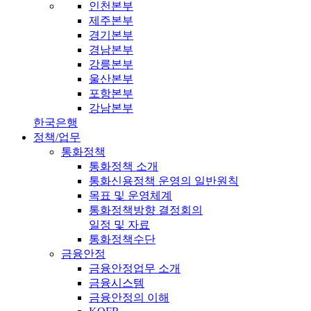
인천본부
제주본부
경기본부
경남본부
강릉본부
울산본부
포항본부
강남본부
한국은행
정책/업무
통화정책
통화정책 소개
통화신용정책 운영의 일반원칙
목표 및 운영체계
통화정책방향 결정회의
일정 및 자료
통화정책수단
금융안정
금융안정업무 소개
금융시스템
금융안정의 이해