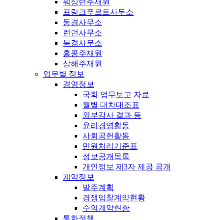
워싱턴주재원
프랑크푸르트사무소
동경사무소
런던사무소
북경사무소
홍콩주재원
상해주재원
업무별 정보
경영정보
국회 업무보고 자료
월별 대차대조표
외부감사 결과 등
윤리경영활동
사회공헌활동
민원처리기준표
정보공개목록
개인정보 제3자 제공 공개
계약정보
발주계획
경쟁입찰계약현황
수의계약현황
통화정책