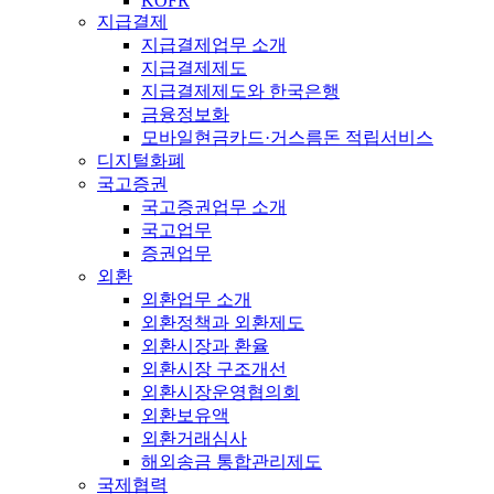
KOFR
지급결제
지급결제업무 소개
지급결제제도
지급결제제도와 한국은행
금융정보화
모바일현금카드·거스름돈 적립서비스
디지털화폐
국고증권
국고증권업무 소개
국고업무
증권업무
외환
외환업무 소개
외환정책과 외환제도
외환시장과 환율
외환시장 구조개선
외환시장운영협의회
외환보유액
외환거래심사
해외송금 통합관리제도
국제협력