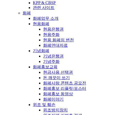
KPP & CBSP
관련 사이트
화폐
화폐업무 소개
현용화폐
현용은행권
현용주화
현용 화폐의 변천
화폐연대자료
기념화폐
기념은행권
기념주화
화폐홍보교육
현금사용 선택권
돈 깨끗이 쓰기
화폐사랑 콘텐츠 공모전
화폐홍보 리플릿/포스터
화폐홍보 동영상
화폐이야기
위조 및 훼손
위조방지장치