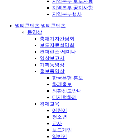
지역본부 보도자료
지역본부 공지사항
지역본부행사
멀티콘텐츠
멀티콘텐츠
동영상
총재기자간담회
보도자료설명회
컨퍼런스·세미나
영상보고서
기획동영상
홍보동영상
한국은행 홍보
화폐홍보
외환신고안내
디지털화폐
경제교육
어린이
청소년
교사
보드게임
일반인