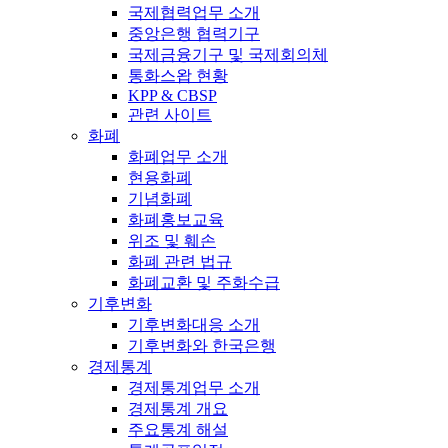
국제협력업무 소개
중앙은행 협력기구
국제금융기구 및 국제회의체
통화스왑 현황
KPP & CBSP
관련 사이트
화폐
화폐업무 소개
현용화폐
기념화폐
화폐홍보교육
위조 및 훼손
화폐 관련 법규
화폐교환 및 주화수급
기후변화
기후변화대응 소개
기후변화와 한국은행
경제통계
경제통계업무 소개
경제통계 개요
주요통계 해설