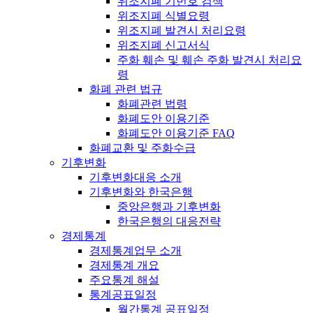
위조지폐 기번호 검색
위조지폐 식별요령
위조지폐 발견시 처리요령
위조지폐 신고서식
주화 훼손 및 훼손 주화 발견시 처리요
령
화폐 관련 법규
화폐관련 법령
화폐도안 이용기준
화폐도안 이용기준 FAQ
화폐교환 및 주화수급
기후변화
기후변화대응 소개
기후변화와 한국은행
중앙은행과 기후변화
한국은행의 대응전략
경제통계
경제통계업무 소개
경제통계 개요
주요통계 해설
통계공표일정
월간통계 공표일정