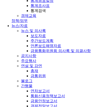
통계공표일정
통계조사표
통계검색
경제교육
정책/업무
뉴스/자료
뉴스 및 의사록
보도자료
주간보도계획
언론보도해명자료
금융통화위원회 의사록 및 의결사항
공지사항
주요행사
연설 및 강연
총재
금통위원
블로그
간행물
연차보고서
통화신용정책보고서
금융안정보고서
경제전망보고서