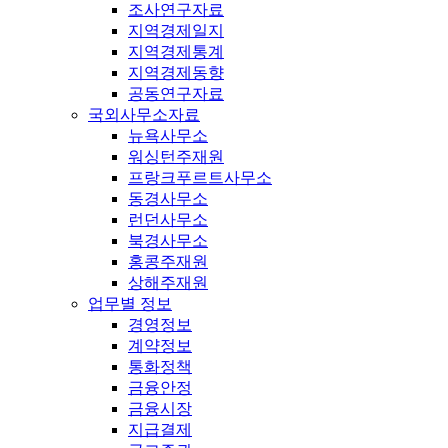
조사연구자료
지역경제일지
지역경제통계
지역경제동향
공동연구자료
국외사무소자료
뉴욕사무소
워싱턴주재원
프랑크푸르트사무소
동경사무소
런던사무소
북경사무소
홍콩주재원
상해주재원
업무별 정보
경영정보
계약정보
통화정책
금융안정
금융시장
지급결제