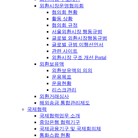
외환시장운영협의회
협의회 현황
활동 상황
협의회 규정
서울외환시장 행동규범
글로벌 외환시장행동규범
글로벌 규범 이행선언서
관련 사이트
외환시장 구조 개선 Portal
외환보유액
외환보유액의 의의
운용목표
운용현황
리스크관리
외환거래심사
해외송금 통합관리제도
국제협력
국제협력업무 소개
중앙은행 협력기구
국제금융기구 및 국제회의체
통화스왑 현황