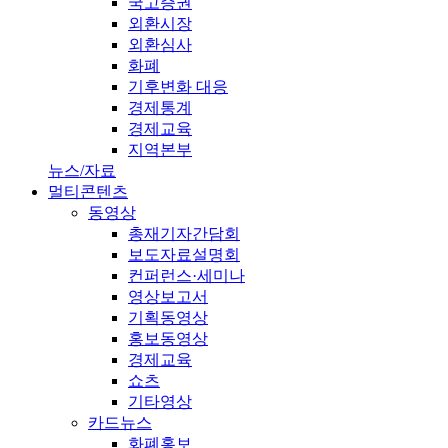
국고증권
외환시장
외환심사
화폐
기후변화 대응
경제통계
경제교육
지역본부
뉴스/자료
멀티콘텐츠
동영상
총재기자간담회
보도자료설명회
컨퍼런스·세미나
영상보고서
기획동영상
홍보동영상
경제교육
쇼츠
기타영상
카드뉴스
화폐홍보