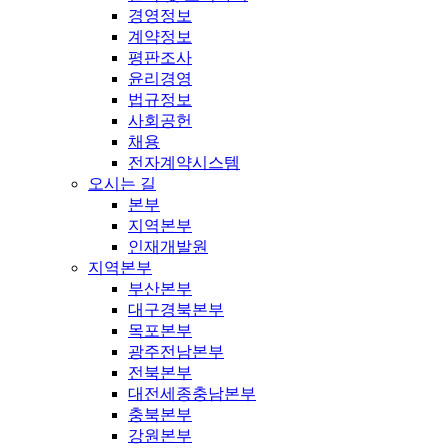
경영정보
계약정보
평판조사
윤리경영
법규정보
사회공헌
채용
전자계약시스템
오시는 길
본부
지역본부
인재개발원
지역본부
부산본부
대구경북본부
목포본부
광주전남본부
전북본부
대전세종충남본부
충북본부
강원본부