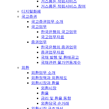
거스름돈 적립서비스
거스름돈 적립서비스 참여
디지털화폐
국고증권
국고증권업무 소개
국고업무
한국은행의 국고업무
국고업무자료
증권업무
한국은행의 증권업무
증권업무자료
국채 발행 및 환매공고
국채관련 물가연동계수
외환
외환업무 소개
외환정책과 외환제도
외환시장과 환율
외환시장
환율
금리 및 환율 동향
외환당국 순거래
외환시장 구조개선