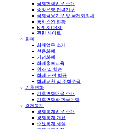
국제협력업무 소개
중앙은행 협력기구
국제금융기구 및 국제회의체
통화스왑 현황
KPP & CBSP
관련 사이트
화폐
화폐업무 소개
현용화폐
기념화폐
화폐홍보교육
위조 및 훼손
화폐 관련 법규
화폐교환 및 주화수급
기후변화
기후변화대응 소개
기후변화와 한국은행
경제통계
경제통계업무 소개
경제통계 개요
주요통계 해설