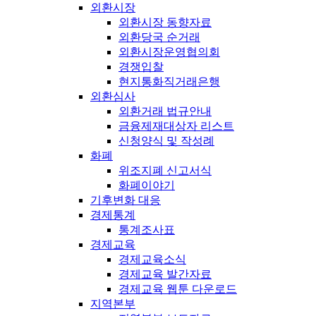
외환시장
외환시장 동향자료
외환당국 순거래
외환시장운영협의회
경쟁입찰
현지통화직거래은행
외환심사
외환거래 법규안내
금융제재대상자 리스트
신청양식 및 작성례
화폐
위조지폐 신고서식
화폐이야기
기후변화 대응
경제통계
통계조사표
경제교육
경제교육소식
경제교육 발간자료
경제교육 웹툰 다운로드
지역본부