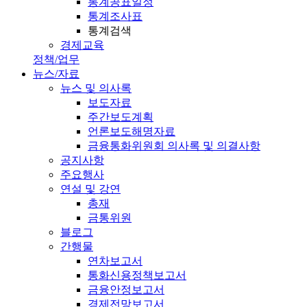
통계공표일정
통계조사표
통계검색
경제교육
정책/업무
뉴스/자료
뉴스 및 의사록
보도자료
주간보도계획
언론보도해명자료
금융통화위원회 의사록 및 의결사항
공지사항
주요행사
연설 및 강연
총재
금통위원
블로그
간행물
연차보고서
통화신용정책보고서
금융안정보고서
경제전망보고서