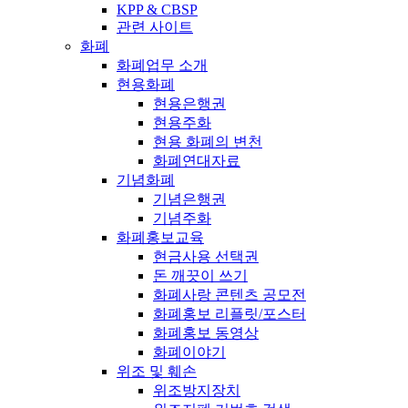
KPP & CBSP
관련 사이트
화폐
화폐업무 소개
현용화폐
현용은행권
현용주화
현용 화폐의 변천
화폐연대자료
기념화폐
기념은행권
기념주화
화폐홍보교육
현금사용 선택권
돈 깨끗이 쓰기
화폐사랑 콘텐츠 공모전
화폐홍보 리플릿/포스터
화폐홍보 동영상
화폐이야기
위조 및 훼손
위조방지장치