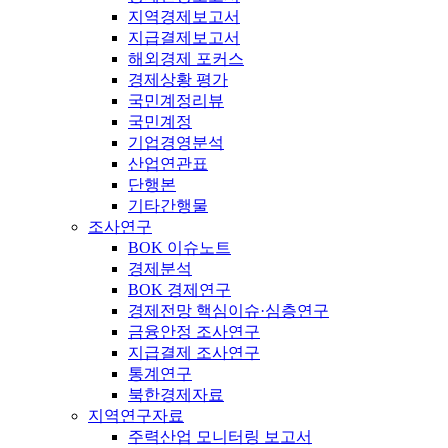
지역경제보고서
지급결제보고서
해외경제 포커스
경제상황 평가
국민계정리뷰
국민계정
기업경영분석
산업연관표
단행본
기타간행물
조사연구
BOK 이슈노트
경제분석
BOK 경제연구
경제전망 핵심이슈·심층연구
금융안정 조사연구
지급결제 조사연구
통계연구
북한경제자료
지역연구자료
주력산업 모니터링 보고서