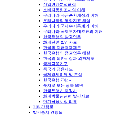
산업연관분석해설
소비자동향조사의 이해
우리나라 자금순환계정의 이해
우리나라의 통화지표 해설
우리나라 국제수지통계의 이해
우리나라 국제투자대조표의 이해
한국은행의 발권업무
화폐관련 발간자료
한국의 지급결제제도
한국은행의 증권업무 해설
한국의 외환시장과 외환제도
국제금융기구
중국의 금융제도
국제경제리뷰 및 분석
한국은행 70년사
숫자로 보는 광복 60년
한국은행법 제정사
화폐박물관관련 발간자료
단기금융시장 리뷰
기타간행물
발간중지 간행물