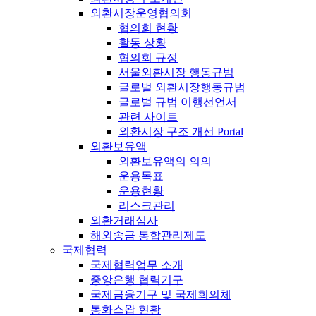
외환시장운영협의회
협의회 현황
활동 상황
협의회 규정
서울외환시장 행동규범
글로벌 외환시장행동규범
글로벌 규범 이행선언서
관련 사이트
외환시장 구조 개선 Portal
외환보유액
외환보유액의 의의
운용목표
운용현황
리스크관리
외환거래심사
해외송금 통합관리제도
국제협력
국제협력업무 소개
중앙은행 협력기구
국제금융기구 및 국제회의체
통화스왑 현황