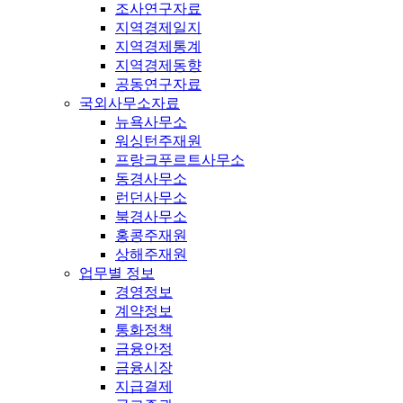
조사연구자료
지역경제일지
지역경제통계
지역경제동향
공동연구자료
국외사무소자료
뉴욕사무소
워싱턴주재원
프랑크푸르트사무소
동경사무소
런던사무소
북경사무소
홍콩주재원
상해주재원
업무별 정보
경영정보
계약정보
통화정책
금융안정
금융시장
지급결제