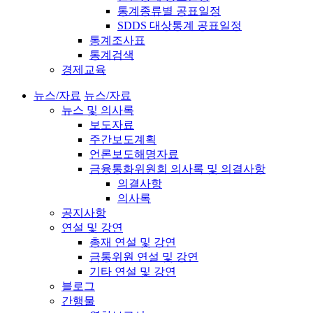
통계종류별 공표일정
SDDS 대상통계 공표일정
통계조사표
통계검색
경제교육
뉴스/자료
뉴스/자료
뉴스 및 의사록
보도자료
주간보도계획
언론보도해명자료
금융통화위원회 의사록 및 의결사항
의결사항
의사록
공지사항
연설 및 강연
총재 연설 및 강연
금통위원 연설 및 강연
기타 연설 및 강연
블로그
간행물