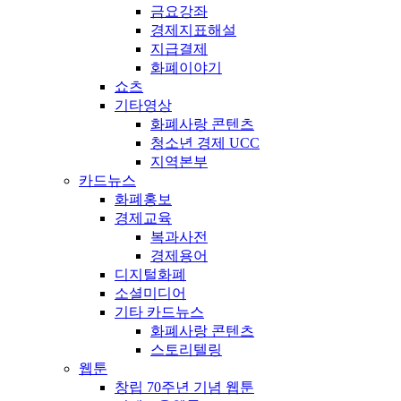
금요강좌
경제지표해설
지급결제
화폐이야기
쇼츠
기타영상
화폐사랑 콘텐츠
청소년 경제 UCC
지역본부
카드뉴스
화폐홍보
경제교육
복과사전
경제용어
디지털화폐
소셜미디어
기타 카드뉴스
화폐사랑 콘텐츠
스토리텔링
웹툰
창립 70주년 기념 웹툰