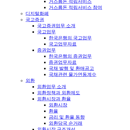
거스름돈 적립서비스
거스름돈 적립서비스 참여
디지털화폐
국고증권
국고증권업무 소개
국고업무
한국은행의 국고업무
국고업무자료
증권업무
한국은행의 증권업무
증권업무자료
국채 발행 및 환매공고
국채관련 물가연동계수
외환
외환업무 소개
외환정책과 외환제도
외환시장과 환율
외환시장
환율
금리 및 환율 동향
외환당국 순거래
외환시장 구조개선