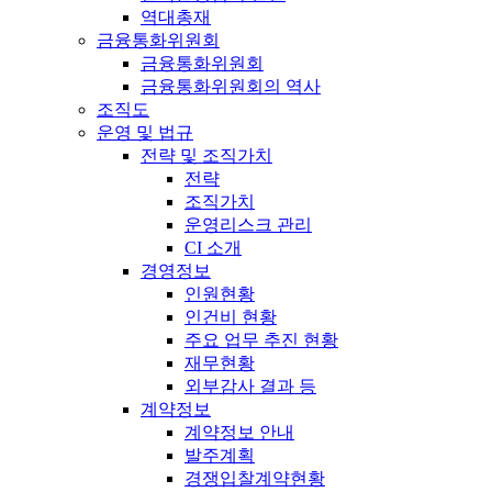
역대총재
금융통화위원회
금융통화위원회
금융통화위원회의 역사
조직도
운영 및 법규
전략 및 조직가치
전략
조직가치
운영리스크 관리
CI 소개
경영정보
인원현황
인건비 현황
주요 업무 추진 현황
재무현황
외부감사 결과 등
계약정보
계약정보 안내
발주계획
경쟁입찰계약현황