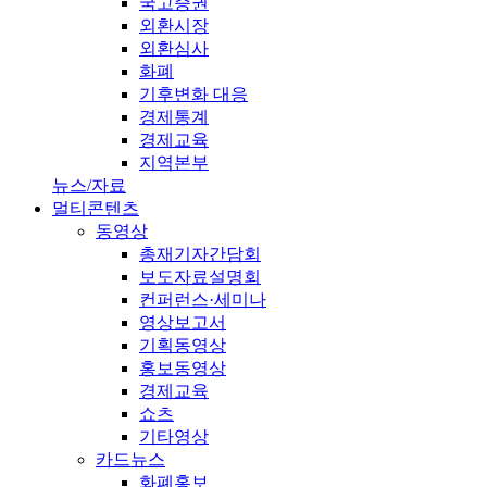
국고증권
외환시장
외환심사
화폐
기후변화 대응
경제통계
경제교육
지역본부
뉴스/자료
멀티콘텐츠
동영상
총재기자간담회
보도자료설명회
컨퍼런스·세미나
영상보고서
기획동영상
홍보동영상
경제교육
쇼츠
기타영상
카드뉴스
화폐홍보