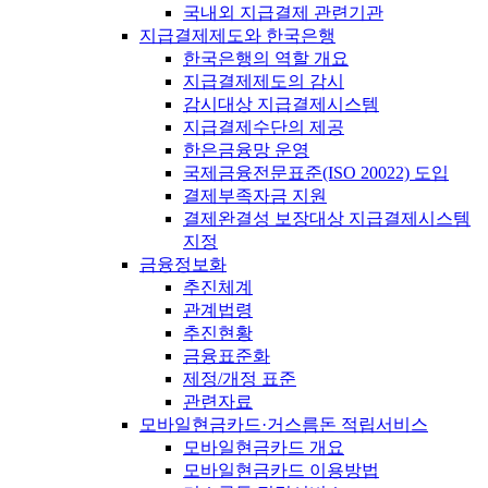
국내외 지급결제 관련기관
지급결제제도와 한국은행
한국은행의 역할 개요
지급결제제도의 감시
감시대상 지급결제시스템
지급결제수단의 제공
한은금융망 운영
국제금융전문표준(ISO 20022) 도입
결제부족자금 지원
결제완결성 보장대상 지급결제시스템
지정
금융정보화
추진체계
관계법령
추진현황
금융표준화
제정/개정 표준
관련자료
모바일현금카드·거스름돈 적립서비스
모바일현금카드 개요
모바일현금카드 이용방법