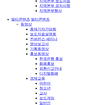
지역본부 보도자료
지역본부 공지사항
지역본부행사
멀티콘텐츠
멀티콘텐츠
동영상
총재기자간담회
보도자료설명회
컨퍼런스·세미나
영상보고서
기획동영상
홍보동영상
한국은행 홍보
화폐홍보
외환신고안내
디지털화폐
경제교육
어린이
청소년
교사
보드게임
일반인