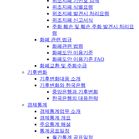
위조지폐 기번호 검색
위조지폐 식별요령
위조지폐 발견시 처리요령
위조지폐 신고서식
주화 훼손 및 훼손 주화 발견시 처리요
령
화폐 관련 법규
화폐관련 법령
화폐도안 이용기준
화폐도안 이용기준 FAQ
화폐교환 및 주화수급
기후변화
기후변화대응 소개
기후변화와 한국은행
중앙은행과 기후변화
한국은행의 대응전략
경제통계
경제통계업무 소개
경제통계 개요
주요통계 해설
통계공표일정
월간통계 공표일정