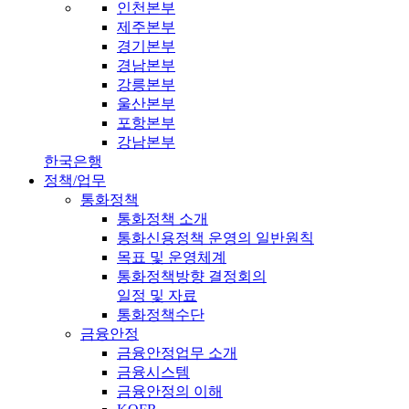
인천본부
제주본부
경기본부
경남본부
강릉본부
울산본부
포항본부
강남본부
한국은행
정책/업무
통화정책
통화정책 소개
통화신용정책 운영의 일반원칙
목표 및 운영체계
통화정책방향 결정회의
일정 및 자료
통화정책수단
금융안정
금융안정업무 소개
금융시스템
금융안정의 이해