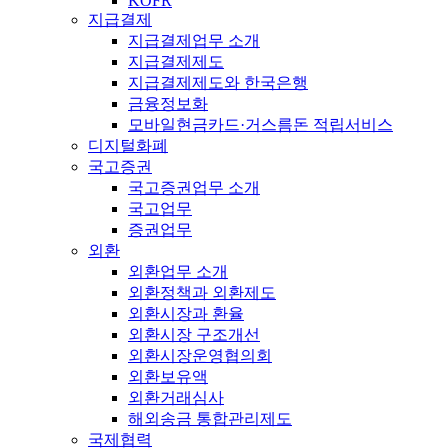
KOFR
지급결제
지급결제업무 소개
지급결제제도
지급결제제도와 한국은행
금융정보화
모바일현금카드·거스름돈 적립서비스
디지털화폐
국고증권
국고증권업무 소개
국고업무
증권업무
외환
외환업무 소개
외환정책과 외환제도
외환시장과 환율
외환시장 구조개선
외환시장운영협의회
외환보유액
외환거래심사
해외송금 통합관리제도
국제협력