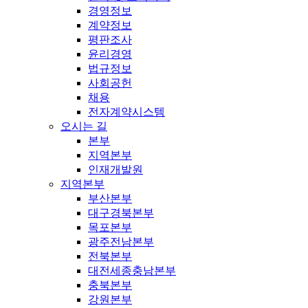
경영정보
계약정보
평판조사
윤리경영
법규정보
사회공헌
채용
전자계약시스템
오시는 길
본부
지역본부
인재개발원
지역본부
부산본부
대구경북본부
목포본부
광주전남본부
전북본부
대전세종충남본부
충북본부
강원본부