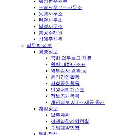
워싱턴주재원
프랑크푸르트사무소
동경사무소
런던사무소
북경사무소
홍콩주재원
상해주재원
업무별 정보
경영정보
국회 업무보고 자료
월별 대차대조표
외부감사 결과 등
윤리경영활동
사회공헌활동
민원처리기준표
정보공개목록
개인정보 제3자 제공 공개
계약정보
발주계획
경쟁입찰계약현황
수의계약현황
통화정책