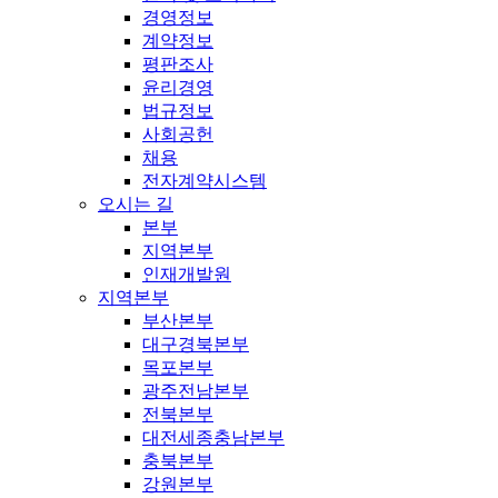
경영정보
계약정보
평판조사
윤리경영
법규정보
사회공헌
채용
전자계약시스템
오시는 길
본부
지역본부
인재개발원
지역본부
부산본부
대구경북본부
목포본부
광주전남본부
전북본부
대전세종충남본부
충북본부
강원본부