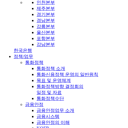
인천본부
제주본부
경기본부
경남본부
강릉본부
울산본부
포항본부
강남본부
한국은행
정책/업무
통화정책
통화정책 소개
통화신용정책 운영의 일반원칙
목표 및 운영체계
통화정책방향 결정회의
일정 및 자료
통화정책수단
금융안정
금융안정업무 소개
금융시스템
금융안정의 이해