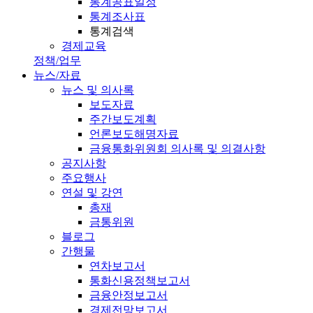
통계공표일정
통계조사표
통계검색
경제교육
정책/업무
뉴스/자료
뉴스 및 의사록
보도자료
주간보도계획
언론보도해명자료
금융통화위원회 의사록 및 의결사항
공지사항
주요행사
연설 및 강연
총재
금통위원
블로그
간행물
연차보고서
통화신용정책보고서
금융안정보고서
경제전망보고서