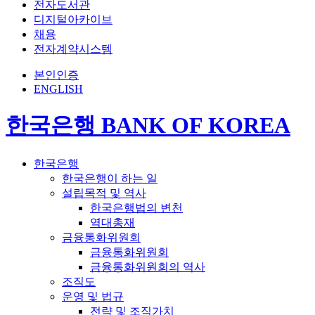
전자도서관
디지털아카이브
채용
전자계약시스템
본인인증
ENGLISH
한국은행 BANK OF KOREA
한국은행
한국은행이 하는 일
설립목적 및 역사
한국은행법의 변천
역대총재
금융통화위원회
금융통화위원회
금융통화위원회의 역사
조직도
운영 및 법규
전략 및 조직가치