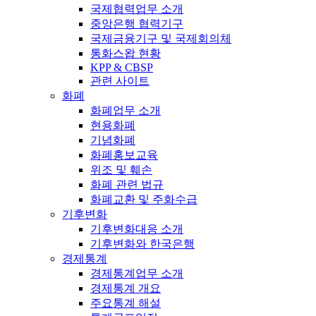
국제협력업무 소개
중앙은행 협력기구
국제금융기구 및 국제회의체
통화스왑 현황
KPP & CBSP
관련 사이트
화폐
화폐업무 소개
현용화폐
기념화폐
화폐홍보교육
위조 및 훼손
화폐 관련 법규
화폐교환 및 주화수급
기후변화
기후변화대응 소개
기후변화와 한국은행
경제통계
경제통계업무 소개
경제통계 개요
주요통계 해설