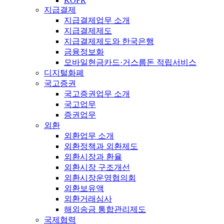
KOFR
지급결제
지급결제업무 소개
지급결제제도
지급결제제도와 한국은행
금융정보화
모바일현금카드·거스름돈 적립서비스
디지털화폐
국고증권
국고증권업무 소개
국고업무
증권업무
외환
외환업무 소개
외환정책과 외환제도
외환시장과 환율
외환시장 구조개선
외환시장운영협의회
외환보유액
외환거래심사
해외송금 통합관리제도
국제협력