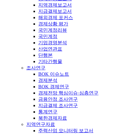
지역경제보고서
지급결제보고서
해외경제 포커스
경제상황 평가
국민계정리뷰
국민계정
기업경영분석
산업연관표
단행본
기타간행물
조사연구
BOK 이슈노트
경제분석
BOK 경제연구
경제전망 핵심이슈·심층연구
금융안정 조사연구
지급결제 조사연구
통계연구
북한경제자료
지역연구자료
주력산업 모니터링 보고서