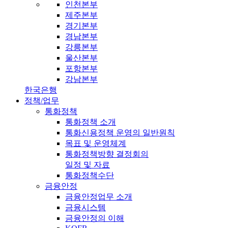
인천본부
제주본부
경기본부
경남본부
강릉본부
울산본부
포항본부
강남본부
한국은행
정책/업무
통화정책
통화정책 소개
통화신용정책 운영의 일반원칙
목표 및 운영체계
통화정책방향 결정회의
일정 및 자료
통화정책수단
금융안정
금융안정업무 소개
금융시스템
금융안정의 이해