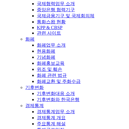
국제협력업무 소개
중앙은행 협력기구
국제금융기구 및 국제회의체
통화스왑 현황
KPP & CBSP
관련 사이트
화폐
화폐업무 소개
현용화폐
기념화폐
화폐홍보교육
위조 및 훼손
화폐 관련 법규
화폐교환 및 주화수급
기후변화
기후변화대응 소개
기후변화와 한국은행
경제통계
경제통계업무 소개
경제통계 개요
주요통계 해설