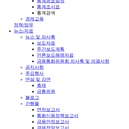
통계공표일정
통계조사표
통계검색
경제교육
정책/업무
뉴스/자료
뉴스 및 의사록
보도자료
주간보도계획
언론보도해명자료
금융통화위원회 의사록 및 의결사항
공지사항
주요행사
연설 및 강연
총재
금통위원
블로그
간행물
연차보고서
통화신용정책보고서
금융안정보고서
경제전망보고서