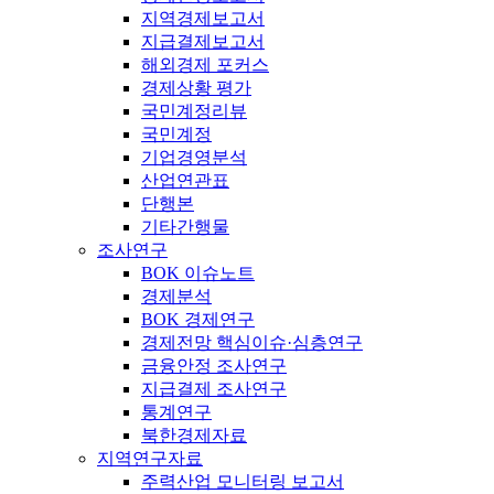
지역경제보고서
지급결제보고서
해외경제 포커스
경제상황 평가
국민계정리뷰
국민계정
기업경영분석
산업연관표
단행본
기타간행물
조사연구
BOK 이슈노트
경제분석
BOK 경제연구
경제전망 핵심이슈·심층연구
금융안정 조사연구
지급결제 조사연구
통계연구
북한경제자료
지역연구자료
주력산업 모니터링 보고서