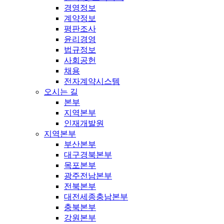
경영정보
계약정보
평판조사
윤리경영
법규정보
사회공헌
채용
전자계약시스템
오시는 길
본부
지역본부
인재개발원
지역본부
부산본부
대구경북본부
목포본부
광주전남본부
전북본부
대전세종충남본부
충북본부
강원본부