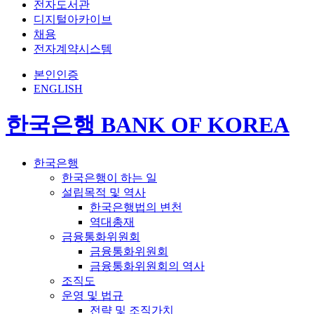
전자도서관
디지털아카이브
채용
전자계약시스템
본인인증
ENGLISH
한국은행 BANK OF KOREA
한국은행
한국은행이 하는 일
설립목적 및 역사
한국은행법의 변천
역대총재
금융통화위원회
금융통화위원회
금융통화위원회의 역사
조직도
운영 및 법규
전략 및 조직가치