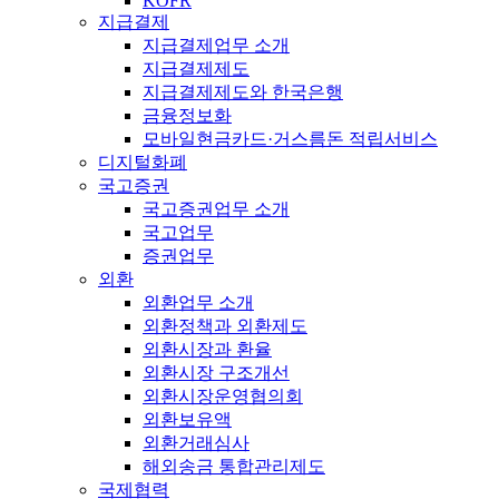
KOFR
지급결제
지급결제업무 소개
지급결제제도
지급결제제도와 한국은행
금융정보화
모바일현금카드·거스름돈 적립서비스
디지털화폐
국고증권
국고증권업무 소개
국고업무
증권업무
외환
외환업무 소개
외환정책과 외환제도
외환시장과 환율
외환시장 구조개선
외환시장운영협의회
외환보유액
외환거래심사
해외송금 통합관리제도
국제협력