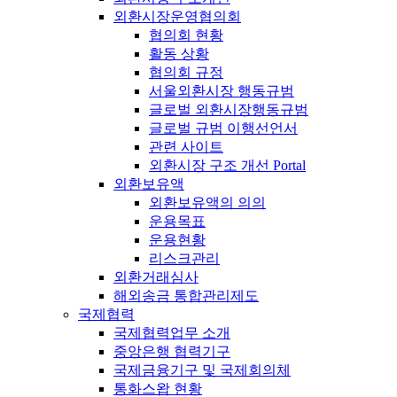
외환시장운영협의회
협의회 현황
활동 상황
협의회 규정
서울외환시장 행동규범
글로벌 외환시장행동규범
글로벌 규범 이행선언서
관련 사이트
외환시장 구조 개선 Portal
외환보유액
외환보유액의 의의
운용목표
운용현황
리스크관리
외환거래심사
해외송금 통합관리제도
국제협력
국제협력업무 소개
중앙은행 협력기구
국제금융기구 및 국제회의체
통화스왑 현황