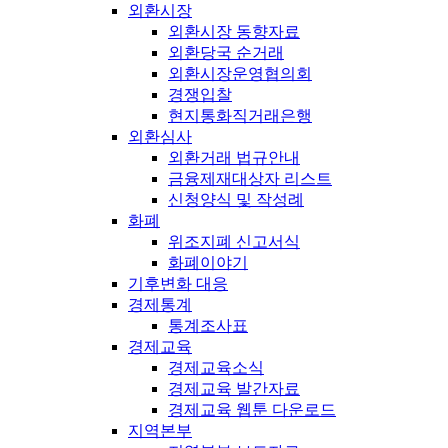
외환시장
외환시장 동향자료
외환당국 순거래
외환시장운영협의회
경쟁입찰
현지통화직거래은행
외환심사
외환거래 법규안내
금융제재대상자 리스트
신청양식 및 작성례
화폐
위조지폐 신고서식
화폐이야기
기후변화 대응
경제통계
통계조사표
경제교육
경제교육소식
경제교육 발간자료
경제교육 웹툰 다운로드
지역본부