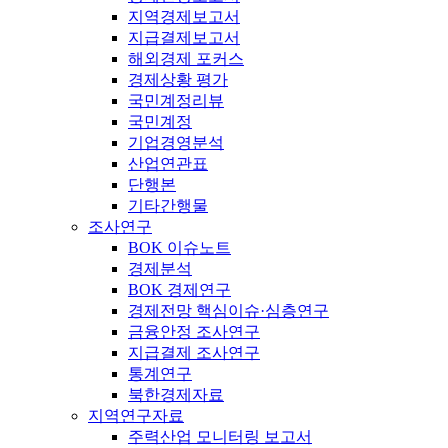
지역경제보고서
지급결제보고서
해외경제 포커스
경제상황 평가
국민계정리뷰
국민계정
기업경영분석
산업연관표
단행본
기타간행물
조사연구
BOK 이슈노트
경제분석
BOK 경제연구
경제전망 핵심이슈·심층연구
금융안정 조사연구
지급결제 조사연구
통계연구
북한경제자료
지역연구자료
주력산업 모니터링 보고서