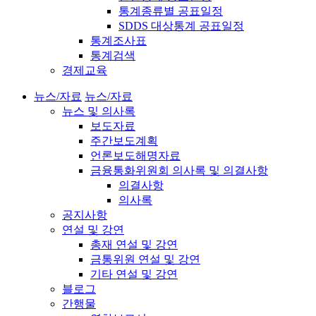
통계종류별 공표일정
SDDS 대상통계 공표일정
통계조사표
통계검색
경제교육
뉴스/자료
뉴스/자료
뉴스 및 의사록
보도자료
주간보도계획
언론보도해명자료
금융통화위원회 의사록 및 의결사항
의결사항
의사록
공지사항
연설 및 강연
총재 연설 및 강연
금통위원 연설 및 강연
기타 연설 및 강연
블로그
간행물