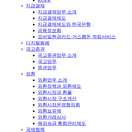
KOFR
지급결제
지급결제업무 소개
지급결제제도
지급결제제도와 한국은행
금융정보화
모바일현금카드·거스름돈 적립서비스
디지털화폐
국고증권
국고증권업무 소개
국고업무
증권업무
외환
외환업무 소개
외환정책과 외환제도
외환시장과 환율
외환시장 구조개선
외환시장운영협의회
외환보유액
외환거래심사
해외송금 통합관리제도
국제협력