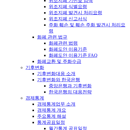
위조지폐 기번호 검색
위조지폐 식별요령
위조지폐 발견시 처리요령
위조지폐 신고서식
주화 훼손 및 훼손 주화 발견시 처리요
령
화폐 관련 법규
화폐관련 법령
화폐도안 이용기준
화폐도안 이용기준 FAQ
화폐교환 및 주화수급
기후변화
기후변화대응 소개
기후변화와 한국은행
중앙은행과 기후변화
한국은행의 대응전략
경제통계
경제통계업무 소개
경제통계 개요
주요통계 해설
통계공표일정
월간통계 공표일정