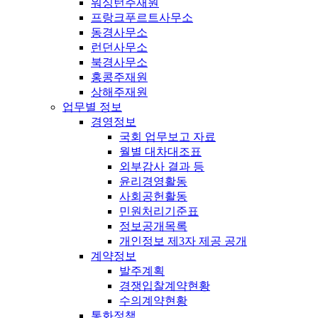
워싱턴주재원
프랑크푸르트사무소
동경사무소
런던사무소
북경사무소
홍콩주재원
상해주재원
업무별 정보
경영정보
국회 업무보고 자료
월별 대차대조표
외부감사 결과 등
윤리경영활동
사회공헌활동
민원처리기준표
정보공개목록
개인정보 제3자 제공 공개
계약정보
발주계획
경쟁입찰계약현황
수의계약현황
통화정책