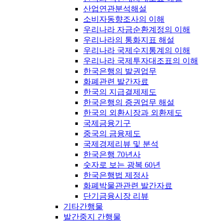
산업연관분석해설
소비자동향조사의 이해
우리나라 자금순환계정의 이해
우리나라의 통화지표 해설
우리나라 국제수지통계의 이해
우리나라 국제투자대조표의 이해
한국은행의 발권업무
화폐관련 발간자료
한국의 지급결제제도
한국은행의 증권업무 해설
한국의 외환시장과 외환제도
국제금융기구
중국의 금융제도
국제경제리뷰 및 분석
한국은행 70년사
숫자로 보는 광복 60년
한국은행법 제정사
화폐박물관관련 발간자료
단기금융시장 리뷰
기타간행물
발간중지 간행물