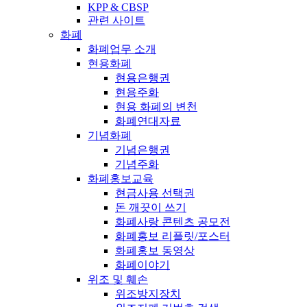
KPP & CBSP
관련 사이트
화폐
화폐업무 소개
현용화폐
현용은행권
현용주화
현용 화폐의 변천
화폐연대자료
기념화폐
기념은행권
기념주화
화폐홍보교육
현금사용 선택권
돈 깨끗이 쓰기
화폐사랑 콘텐츠 공모전
화폐홍보 리플릿/포스터
화폐홍보 동영상
화폐이야기
위조 및 훼손
위조방지장치