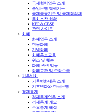
국제협력업무 소개
중앙은행 협력기구
국제금융기구 및 국제회의체
통화스왑 현황
KPP & CBSP
관련 사이트
화폐
화폐업무 소개
현용화폐
기념화폐
화폐홍보교육
위조 및 훼손
화폐 관련 법규
화폐교환 및 주화수급
기후변화
기후변화대응 소개
기후변화와 한국은행
경제통계
경제통계업무 소개
경제통계 개요
주요통계 해설