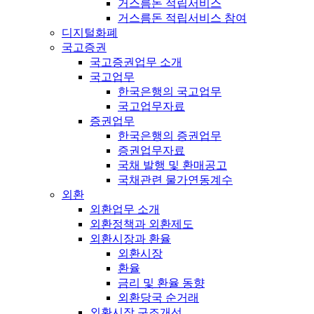
거스름돈 적립서비스
거스름돈 적립서비스 참여
디지털화폐
국고증권
국고증권업무 소개
국고업무
한국은행의 국고업무
국고업무자료
증권업무
한국은행의 증권업무
증권업무자료
국채 발행 및 환매공고
국채관련 물가연동계수
외환
외환업무 소개
외환정책과 외환제도
외환시장과 환율
외환시장
환율
금리 및 환율 동향
외환당국 순거래
외환시장 구조개선