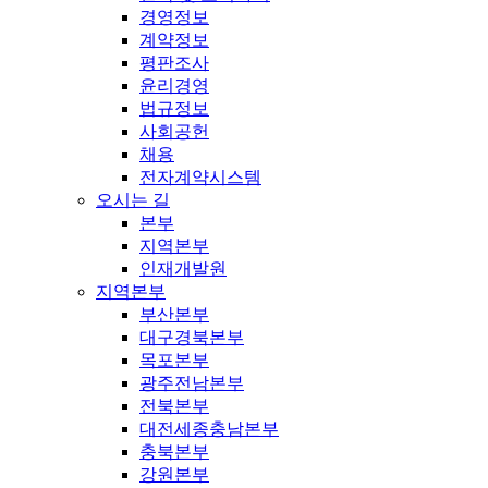
경영정보
계약정보
평판조사
윤리경영
법규정보
사회공헌
채용
전자계약시스템
오시는 길
본부
지역본부
인재개발원
지역본부
부산본부
대구경북본부
목포본부
광주전남본부
전북본부
대전세종충남본부
충북본부
강원본부