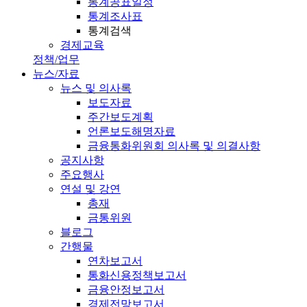
통계공표일정
통계조사표
통계검색
경제교육
정책/업무
뉴스/자료
뉴스 및 의사록
보도자료
주간보도계획
언론보도해명자료
금융통화위원회 의사록 및 의결사항
공지사항
주요행사
연설 및 강연
총재
금통위원
블로그
간행물
연차보고서
통화신용정책보고서
금융안정보고서
경제전망보고서