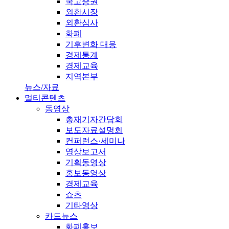
국고증권
외환시장
외환심사
화폐
기후변화 대응
경제통계
경제교육
지역본부
뉴스/자료
멀티콘텐츠
동영상
총재기자간담회
보도자료설명회
컨퍼런스·세미나
영상보고서
기획동영상
홍보동영상
경제교육
쇼츠
기타영상
카드뉴스
화폐홍보