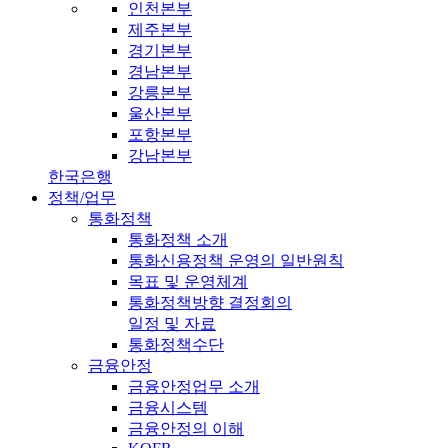
인천본부
제주본부
경기본부
경남본부
강릉본부
울산본부
포항본부
강남본부
한국은행
정책/업무
통화정책
통화정책 소개
통화신용정책 운영의 일반원칙
목표 및 운영체계
통화정책방향 결정회의
일정 및 자료
통화정책수단
금융안정
금융안정업무 소개
금융시스템
금융안정의 이해