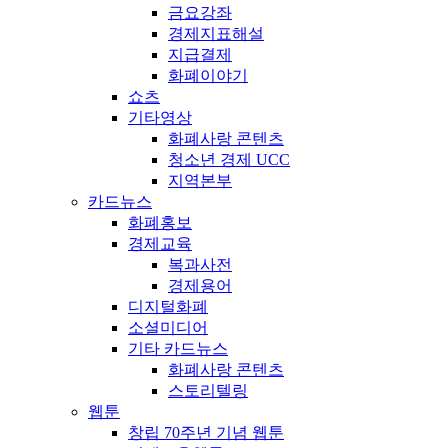
금요강좌
경제지표해설
지급결제
화폐이야기
쇼츠
기타영상
화폐사랑 콘텐츠
청소년 경제 UCC
지역본부
카드뉴스
화폐홍보
경제교육
복과사전
경제용어
디지털화폐
소셜미디어
기타 카드뉴스
화폐사랑 콘텐츠
스토리텔링
웹툰
창립 70주년 기념 웹툰