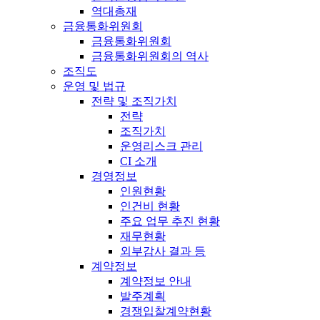
역대총재
금융통화위원회
금융통화위원회
금융통화위원회의 역사
조직도
운영 및 법규
전략 및 조직가치
전략
조직가치
운영리스크 관리
CI 소개
경영정보
인원현황
인건비 현황
주요 업무 추진 현황
재무현황
외부감사 결과 등
계약정보
계약정보 안내
발주계획
경쟁입찰계약현황