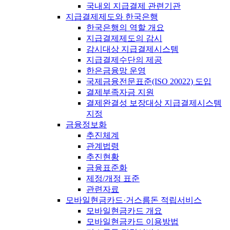
국내외 지급결제 관련기관
지급결제제도와 한국은행
한국은행의 역할 개요
지급결제제도의 감시
감시대상 지급결제시스템
지급결제수단의 제공
한은금융망 운영
국제금융전문표준(ISO 20022) 도입
결제부족자금 지원
결제완결성 보장대상 지급결제시스템
지정
금융정보화
추진체계
관계법령
추진현황
금융표준화
제정/개정 표준
관련자료
모바일현금카드·거스름돈 적립서비스
모바일현금카드 개요
모바일현금카드 이용방법