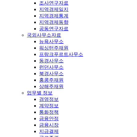
조사연구자료
지역경제일지
지역경제통계
지역경제동향
공동연구자료
국외사무소자료
뉴욕사무소
워싱턴주재원
프랑크푸르트사무소
동경사무소
런던사무소
북경사무소
홍콩주재원
상해주재원
업무별 정보
경영정보
계약정보
통화정책
금융안정
금융시장
지급결제