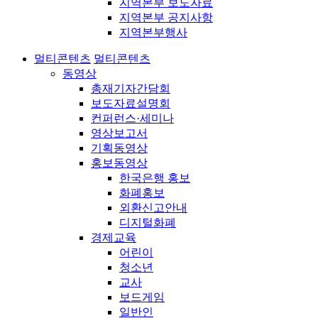
지역본부 보도자료
지역본부 공지사항
지역본부행사
멀티콘텐츠
멀티콘텐츠
동영상
총재기자간담회
보도자료설명회
컨퍼런스·세미나
영상보고서
기획동영상
홍보동영상
한국은행 홍보
화폐홍보
외환신고안내
디지털화폐
경제교육
어린이
청소년
교사
보드게임
일반인