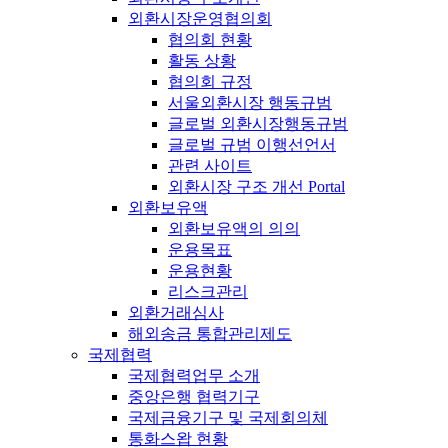
외환시장운영협의회
협의회 현황
활동 상황
협의회 규정
서울외환시장 행동규범
글로벌 외환시장행동규범
글로벌 규범 이행선언서
관련 사이트
외환시장 구조 개선 Portal
외환보유액
외환보유액의 의의
운용목표
운용현황
리스크관리
외환거래심사
해외송금 통합관리제도
국제협력
국제협력업무 소개
중앙은행 협력기구
국제금융기구 및 국제회의체
통화스왑 현황