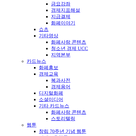
금요강좌
경제지표해설
지급결제
화폐이야기
쇼츠
기타영상
화폐사랑 콘텐츠
청소년 경제 UCC
지역본부
카드뉴스
화폐홍보
경제교육
복과사전
경제용어
디지털화폐
소셜미디어
기타 카드뉴스
화폐사랑 콘텐츠
스토리텔링
웹툰
창립 70주년 기념 웹툰