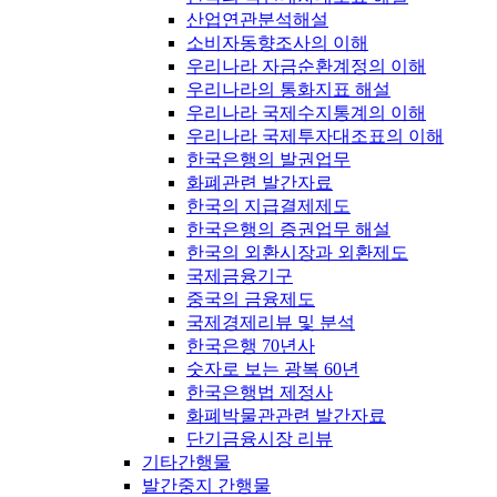
산업연관분석해설
소비자동향조사의 이해
우리나라 자금순환계정의 이해
우리나라의 통화지표 해설
우리나라 국제수지통계의 이해
우리나라 국제투자대조표의 이해
한국은행의 발권업무
화폐관련 발간자료
한국의 지급결제제도
한국은행의 증권업무 해설
한국의 외환시장과 외환제도
국제금융기구
중국의 금융제도
국제경제리뷰 및 분석
한국은행 70년사
숫자로 보는 광복 60년
한국은행법 제정사
화폐박물관관련 발간자료
단기금융시장 리뷰
기타간행물
발간중지 간행물