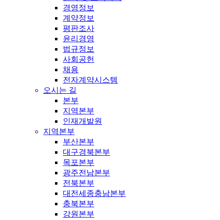
경영정보
계약정보
평판조사
윤리경영
법규정보
사회공헌
채용
전자계약시스템
오시는 길
본부
지역본부
인재개발원
지역본부
부산본부
대구경북본부
목포본부
광주전남본부
전북본부
대전세종충남본부
충북본부
강원본부