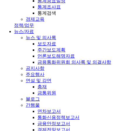
통계공표일정
통계조사표
통계검색
경제교육
정책/업무
뉴스/자료
뉴스 및 의사록
보도자료
주간보도계획
언론보도해명자료
금융통화위원회 의사록 및 의결사항
공지사항
주요행사
연설 및 강연
총재
금통위원
블로그
간행물
연차보고서
통화신용정책보고서
금융안정보고서
경제전망보고서