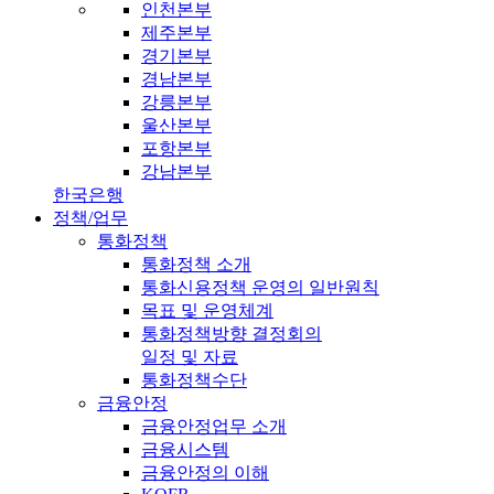
인천본부
제주본부
경기본부
경남본부
강릉본부
울산본부
포항본부
강남본부
한국은행
정책/업무
통화정책
통화정책 소개
통화신용정책 운영의 일반원칙
목표 및 운영체계
통화정책방향 결정회의
일정 및 자료
통화정책수단
금융안정
금융안정업무 소개
금융시스템
금융안정의 이해