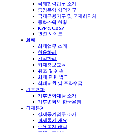
국제협력업무 소개
중앙은행 협력기구
국제금융기구 및 국제회의체
통화스왑 현황
KPP & CBSP
관련 사이트
화폐
화폐업무 소개
현용화폐
기념화폐
화폐홍보교육
위조 및 훼손
화폐 관련 법규
화폐교환 및 주화수급
기후변화
기후변화대응 소개
기후변화와 한국은행
경제통계
경제통계업무 소개
경제통계 개요
주요통계 해설