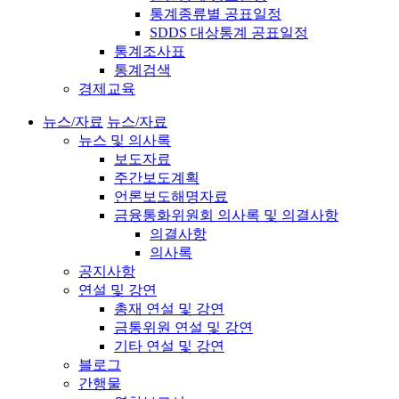
통계종류별 공표일정
SDDS 대상통계 공표일정
통계조사표
통계검색
경제교육
뉴스/자료
뉴스/자료
뉴스 및 의사록
보도자료
주간보도계획
언론보도해명자료
금융통화위원회 의사록 및 의결사항
의결사항
의사록
공지사항
연설 및 강연
총재 연설 및 강연
금통위원 연설 및 강연
기타 연설 및 강연
블로그
간행물