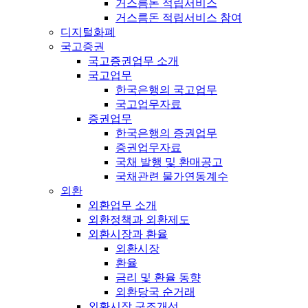
거스름돈 적립서비스
거스름돈 적립서비스 참여
디지털화폐
국고증권
국고증권업무 소개
국고업무
한국은행의 국고업무
국고업무자료
증권업무
한국은행의 증권업무
증권업무자료
국채 발행 및 환매공고
국채관련 물가연동계수
외환
외환업무 소개
외환정책과 외환제도
외환시장과 환율
외환시장
환율
금리 및 환율 동향
외환당국 순거래
외환시장 구조개선