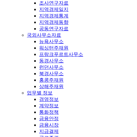
조사연구자료
지역경제일지
지역경제통계
지역경제동향
공동연구자료
국외사무소자료
뉴욕사무소
워싱턴주재원
프랑크푸르트사무소
동경사무소
런던사무소
북경사무소
홍콩주재원
상해주재원
업무별 정보
경영정보
계약정보
통화정책
금융안정
금융시장
지급결제