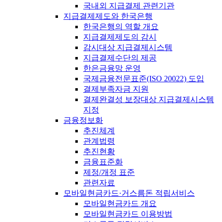
국내외 지급결제 관련기관
지급결제제도와 한국은행
한국은행의 역할 개요
지급결제제도의 감시
감시대상 지급결제시스템
지급결제수단의 제공
한은금융망 운영
국제금융전문표준(ISO 20022) 도입
결제부족자금 지원
결제완결성 보장대상 지급결제시스템
지정
금융정보화
추진체계
관계법령
추진현황
금융표준화
제정/개정 표준
관련자료
모바일현금카드·거스름돈 적립서비스
모바일현금카드 개요
모바일현금카드 이용방법