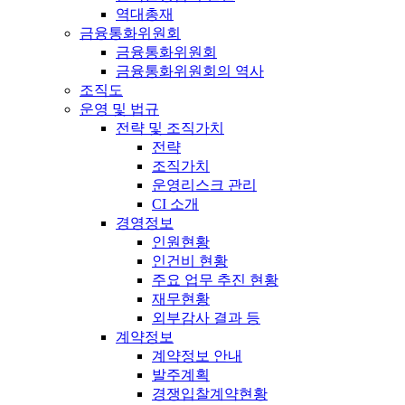
역대총재
금융통화위원회
금융통화위원회
금융통화위원회의 역사
조직도
운영 및 법규
전략 및 조직가치
전략
조직가치
운영리스크 관리
CI 소개
경영정보
인원현황
인건비 현황
주요 업무 추진 현황
재무현황
외부감사 결과 등
계약정보
계약정보 안내
발주계획
경쟁입찰계약현황