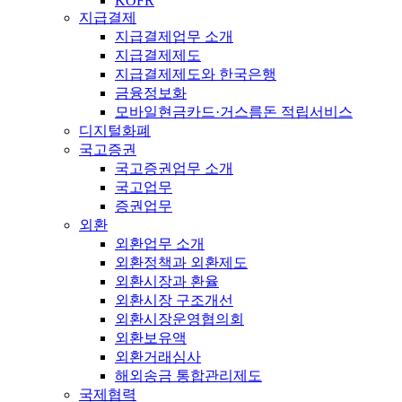
KOFR
지급결제
지급결제업무 소개
지급결제제도
지급결제제도와 한국은행
금융정보화
모바일현금카드·거스름돈 적립서비스
디지털화폐
국고증권
국고증권업무 소개
국고업무
증권업무
외환
외환업무 소개
외환정책과 외환제도
외환시장과 환율
외환시장 구조개선
외환시장운영협의회
외환보유액
외환거래심사
해외송금 통합관리제도
국제협력