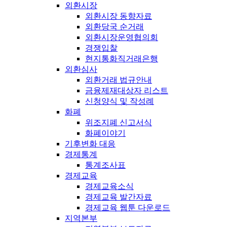
외환시장
외환시장 동향자료
외환당국 순거래
외환시장운영협의회
경쟁입찰
현지통화직거래은행
외환심사
외환거래 법규안내
금융제재대상자 리스트
신청양식 및 작성례
화폐
위조지폐 신고서식
화폐이야기
기후변화 대응
경제통계
통계조사표
경제교육
경제교육소식
경제교육 발간자료
경제교육 웹툰 다운로드
지역본부