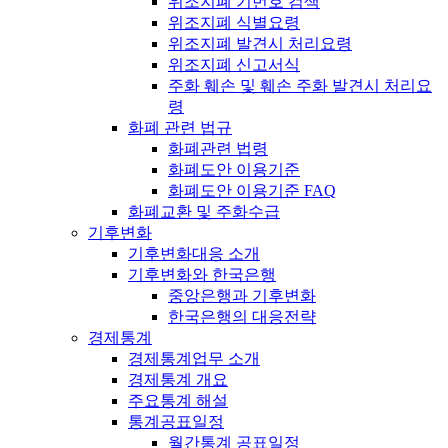
위조지폐 기번호 검색
위조지폐 식별요령
위조지폐 발견시 처리요령
위조지폐 신고서식
주화 훼손 및 훼손 주화 발견시 처리요
령
화폐 관련 법규
화폐관련 법령
화폐도안 이용기준
화폐도안 이용기준 FAQ
화폐교환 및 주화수급
기후변화
기후변화대응 소개
기후변화와 한국은행
중앙은행과 기후변화
한국은행의 대응전략
경제통계
경제통계업무 소개
경제통계 개요
주요통계 해설
통계공표일정
월간통계 공표일정