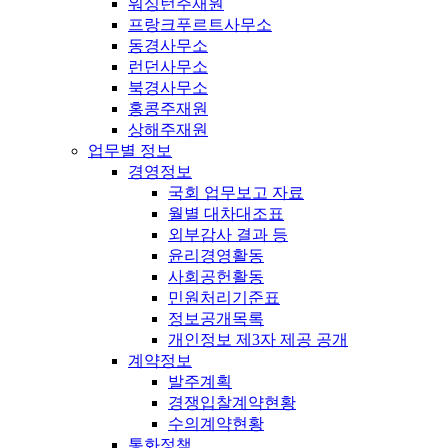
워싱턴주재원
프랑크푸르트사무소
동경사무소
런던사무소
북경사무소
홍콩주재원
상해주재원
업무별 정보
경영정보
국회 업무보고 자료
월별 대차대조표
외부감사 결과 등
윤리경영활동
사회공헌활동
민원처리기준표
정보공개목록
개인정보 제3자 제공 공개
계약정보
발주계획
경쟁입찰계약현황
수의계약현황
통화정책