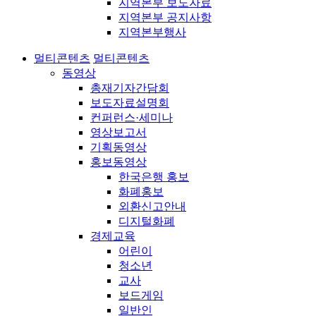
지역본부 보도자료
지역본부 공지사항
지역본부행사
멀티콘텐츠
멀티콘텐츠
동영상
총재기자간담회
보도자료설명회
컨퍼런스·세미나
영상보고서
기획동영상
홍보동영상
한국은행 홍보
화폐홍보
외환신고안내
디지털화폐
경제교육
어린이
청소년
교사
보드게임
일반인