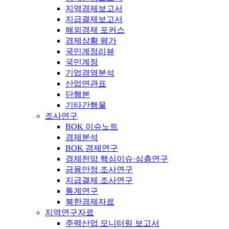
지역경제보고서
지급결제보고서
해외경제 포커스
경제상황 평가
국민계정리뷰
국민계정
기업경영분석
산업연관표
단행본
기타간행물
조사연구
BOK 이슈노트
경제분석
BOK 경제연구
경제전망 핵심이슈·심층연구
금융안정 조사연구
지급결제 조사연구
통계연구
북한경제자료
지역연구자료
주력산업 모니터링 보고서