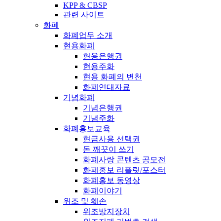
KPP & CBSP
관련 사이트
화폐
화폐업무 소개
현용화폐
현용은행권
현용주화
현용 화폐의 변천
화폐연대자료
기념화폐
기념은행권
기념주화
화폐홍보교육
현금사용 선택권
돈 깨끗이 쓰기
화폐사랑 콘텐츠 공모전
화폐홍보 리플릿/포스터
화폐홍보 동영상
화폐이야기
위조 및 훼손
위조방지장치