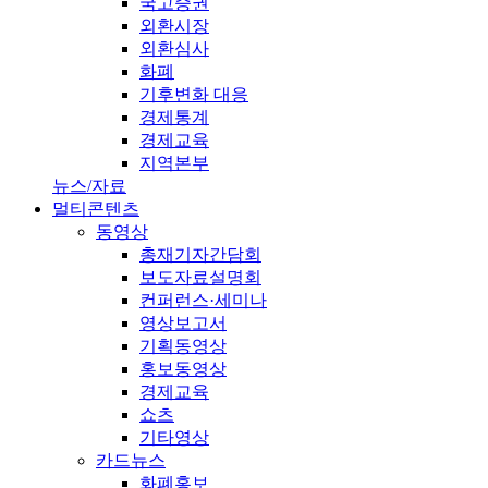
국고증권
외환시장
외환심사
화폐
기후변화 대응
경제통계
경제교육
지역본부
뉴스/자료
멀티콘텐츠
동영상
총재기자간담회
보도자료설명회
컨퍼런스·세미나
영상보고서
기획동영상
홍보동영상
경제교육
쇼츠
기타영상
카드뉴스
화폐홍보