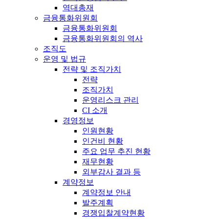
역대총재
금융통화위원회
금융통화위원회
금융통화위원회의 역사
조직도
운영 및 법규
전략 및 조직가치
전략
조직가치
운영리스크 관리
CI 소개
경영정보
인원현황
인건비 현황
주요 업무 추진 현황
재무현황
외부감사 결과 등
계약정보
계약정보 안내
발주계획
경쟁입찰계약현황