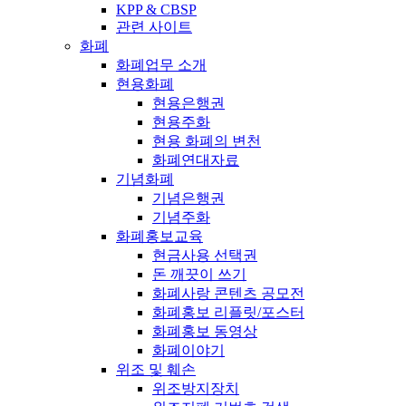
KPP & CBSP
관련 사이트
화폐
화폐업무 소개
현용화폐
현용은행권
현용주화
현용 화폐의 변천
화폐연대자료
기념화폐
기념은행권
기념주화
화폐홍보교육
현금사용 선택권
돈 깨끗이 쓰기
화폐사랑 콘텐츠 공모전
화폐홍보 리플릿/포스터
화폐홍보 동영상
화폐이야기
위조 및 훼손
위조방지장치