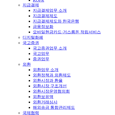
KOFR
지급결제
지급결제업무 소개
지급결제제도
지급결제제도와 한국은행
금융정보화
모바일현금카드·거스름돈 적립서비스
디지털화폐
국고증권
국고증권업무 소개
국고업무
증권업무
외환
외환업무 소개
외환정책과 외환제도
외환시장과 환율
외환시장 구조개선
외환시장운영협의회
외환보유액
외환거래심사
해외송금 통합관리제도
국제협력