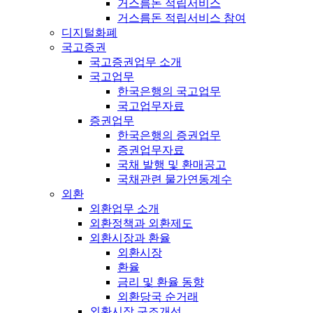
거스름돈 적립서비스
거스름돈 적립서비스 참여
디지털화폐
국고증권
국고증권업무 소개
국고업무
한국은행의 국고업무
국고업무자료
증권업무
한국은행의 증권업무
증권업무자료
국채 발행 및 환매공고
국채관련 물가연동계수
외환
외환업무 소개
외환정책과 외환제도
외환시장과 환율
외환시장
환율
금리 및 환율 동향
외환당국 순거래
외환시장 구조개선