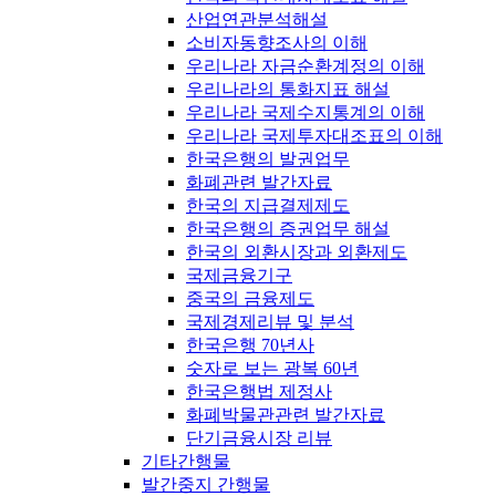
산업연관분석해설
소비자동향조사의 이해
우리나라 자금순환계정의 이해
우리나라의 통화지표 해설
우리나라 국제수지통계의 이해
우리나라 국제투자대조표의 이해
한국은행의 발권업무
화폐관련 발간자료
한국의 지급결제제도
한국은행의 증권업무 해설
한국의 외환시장과 외환제도
국제금융기구
중국의 금융제도
국제경제리뷰 및 분석
한국은행 70년사
숫자로 보는 광복 60년
한국은행법 제정사
화폐박물관관련 발간자료
단기금융시장 리뷰
기타간행물
발간중지 간행물