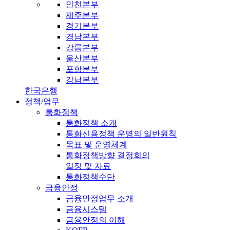
인천본부
제주본부
경기본부
경남본부
강릉본부
울산본부
포항본부
강남본부
한국은행
정책/업무
통화정책
통화정책 소개
통화신용정책 운영의 일반원칙
목표 및 운영체계
통화정책방향 결정회의
일정 및 자료
통화정책수단
금융안정
금융안정업무 소개
금융시스템
금융안정의 이해