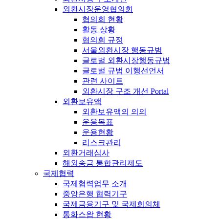
외환시장운영협의회
협의회 현황
활동 상황
협의회 규정
서울외환시장 행동규범
글로벌 외환시장행동규범
글로벌 규범 이행선언서
관련 사이트
외환시장 구조 개선 Portal
외환보유액
외환보유액의 의의
운용목표
운용현황
리스크관리
외환거래심사
해외송금 통합관리제도
국제협력
국제협력업무 소개
중앙은행 협력기구
국제금융기구 및 국제회의체
통화스왑 현황