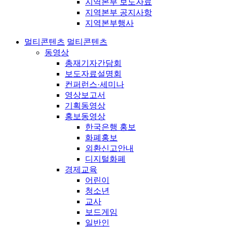
지역본부 보도자료
지역본부 공지사항
지역본부행사
멀티콘텐츠
멀티콘텐츠
동영상
총재기자간담회
보도자료설명회
컨퍼런스·세미나
영상보고서
기획동영상
홍보동영상
한국은행 홍보
화폐홍보
외환신고안내
디지털화폐
경제교육
어린이
청소년
교사
보드게임
일반인