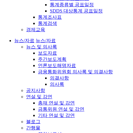
통계종류별 공표일정
SDDS 대상통계 공표일정
통계조사표
통계검색
경제교육
뉴스/자료
뉴스/자료
뉴스 및 의사록
보도자료
주간보도계획
언론보도해명자료
금융통화위원회 의사록 및 의결사항
의결사항
의사록
공지사항
연설 및 강연
총재 연설 및 강연
금통위원 연설 및 강연
기타 연설 및 강연
블로그
간행물