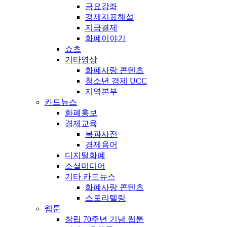
금요강좌
경제지표해설
지급결제
화폐이야기
쇼츠
기타영상
화폐사랑 콘텐츠
청소년 경제 UCC
지역본부
카드뉴스
화폐홍보
경제교육
복과사전
경제용어
디지털화폐
소셜미디어
기타 카드뉴스
화폐사랑 콘텐츠
스토리텔링
웹툰
창립 70주년 기념 웹툰