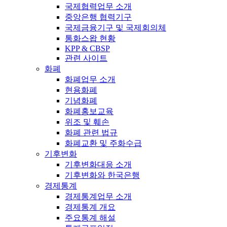
국제협력업무 소개
중앙은행 협력기구
국제금융기구 및 국제회의체
통화스왑 현황
KPP & CBSP
관련 사이트
화폐
화폐업무 소개
현용화폐
기념화폐
화폐홍보교육
위조 및 훼손
화폐 관련 법규
화폐교환 및 주화수급
기후변화
기후변화대응 소개
기후변화와 한국은행
경제통계
경제통계업무 소개
경제통계 개요
주요통계 해설