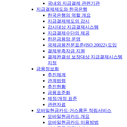
국내외 지급결제 관련기관
지급결제제도와 한국은행
한국은행의 역할 개요
지급결제제도의 감시
감시대상 지급결제시스템
지급결제수단의 제공
한은금융망 운영
국제금융전문표준(ISO 20022) 도입
결제부족자금 지원
결제완결성 보장대상 지급결제시스템
지정
금융정보화
추진체계
관계법령
추진현황
금융표준화
제정/개정 표준
관련자료
모바일현금카드·거스름돈 적립서비스
모바일현금카드 개요
모바일현금카드 이용방법