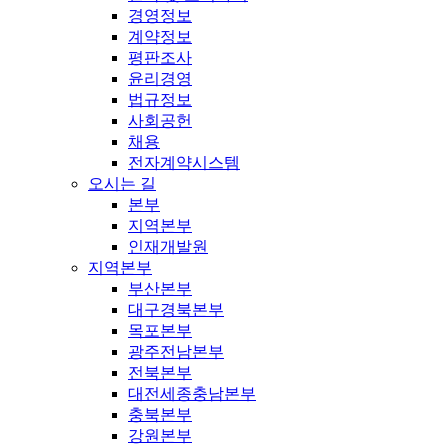
경영정보
계약정보
평판조사
윤리경영
법규정보
사회공헌
채용
전자계약시스템
오시는 길
본부
지역본부
인재개발원
지역본부
부산본부
대구경북본부
목포본부
광주전남본부
전북본부
대전세종충남본부
충북본부
강원본부