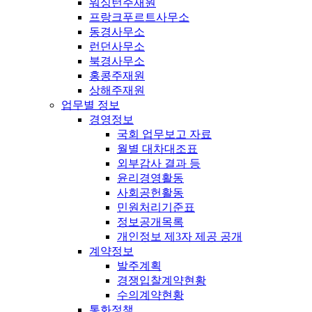
워싱턴주재원
프랑크푸르트사무소
동경사무소
런던사무소
북경사무소
홍콩주재원
상해주재원
업무별 정보
경영정보
국회 업무보고 자료
월별 대차대조표
외부감사 결과 등
윤리경영활동
사회공헌활동
민원처리기준표
정보공개목록
개인정보 제3자 제공 공개
계약정보
발주계획
경쟁입찰계약현황
수의계약현황
통화정책