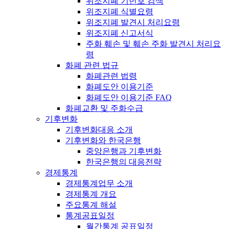
위조지폐 기번호 검색
위조지폐 식별요령
위조지폐 발견시 처리요령
위조지폐 신고서식
주화 훼손 및 훼손 주화 발견시 처리요
령
화폐 관련 법규
화폐관련 법령
화폐도안 이용기준
화폐도안 이용기준 FAQ
화폐교환 및 주화수급
기후변화
기후변화대응 소개
기후변화와 한국은행
중앙은행과 기후변화
한국은행의 대응전략
경제통계
경제통계업무 소개
경제통계 개요
주요통계 해설
통계공표일정
월간통계 공표일정