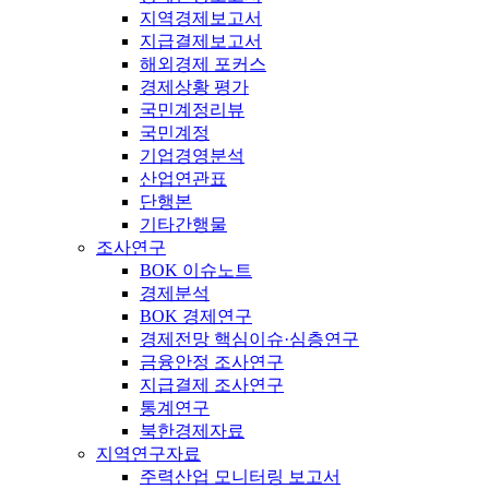
지역경제보고서
지급결제보고서
해외경제 포커스
경제상황 평가
국민계정리뷰
국민계정
기업경영분석
산업연관표
단행본
기타간행물
조사연구
BOK 이슈노트
경제분석
BOK 경제연구
경제전망 핵심이슈·심층연구
금융안정 조사연구
지급결제 조사연구
통계연구
북한경제자료
지역연구자료
주력산업 모니터링 보고서