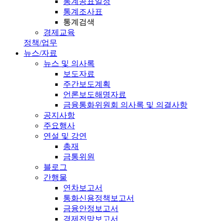
통계공표일정
통계조사표
통계검색
경제교육
정책/업무
뉴스/자료
뉴스 및 의사록
보도자료
주간보도계획
언론보도해명자료
금융통화위원회 의사록 및 의결사항
공지사항
주요행사
연설 및 강연
총재
금통위원
블로그
간행물
연차보고서
통화신용정책보고서
금융안정보고서
경제전망보고서