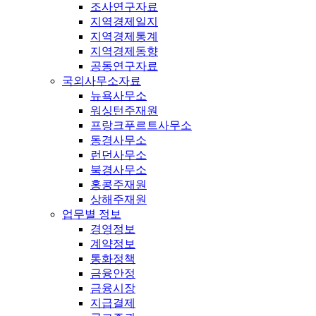
조사연구자료
지역경제일지
지역경제통계
지역경제동향
공동연구자료
국외사무소자료
뉴욕사무소
워싱턴주재원
프랑크푸르트사무소
동경사무소
런던사무소
북경사무소
홍콩주재원
상해주재원
업무별 정보
경영정보
계약정보
통화정책
금융안정
금융시장
지급결제