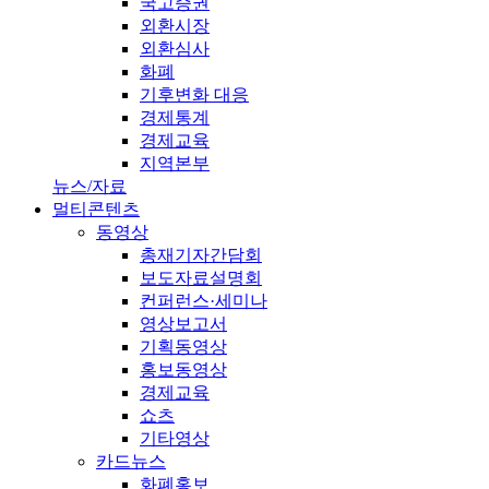
국고증권
외환시장
외환심사
화폐
기후변화 대응
경제통계
경제교육
지역본부
뉴스/자료
멀티콘텐츠
동영상
총재기자간담회
보도자료설명회
컨퍼런스·세미나
영상보고서
기획동영상
홍보동영상
경제교육
쇼츠
기타영상
카드뉴스
화폐홍보