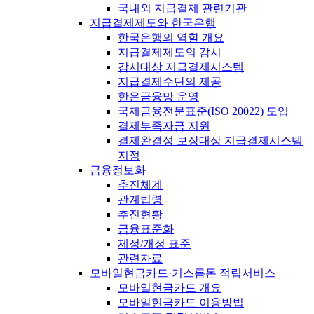
국내외 지급결제 관련기관
지급결제제도와 한국은행
한국은행의 역할 개요
지급결제제도의 감시
감시대상 지급결제시스템
지급결제수단의 제공
한은금융망 운영
국제금융전문표준(ISO 20022) 도입
결제부족자금 지원
결제완결성 보장대상 지급결제시스템
지정
금융정보화
추진체계
관계법령
추진현황
금융표준화
제정/개정 표준
관련자료
모바일현금카드·거스름돈 적립서비스
모바일현금카드 개요
모바일현금카드 이용방법