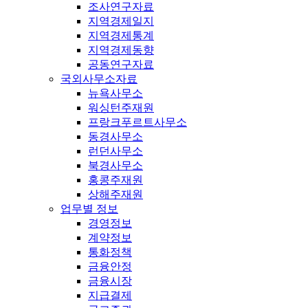
조사연구자료
지역경제일지
지역경제통계
지역경제동향
공동연구자료
국외사무소자료
뉴욕사무소
워싱턴주재원
프랑크푸르트사무소
동경사무소
런던사무소
북경사무소
홍콩주재원
상해주재원
업무별 정보
경영정보
계약정보
통화정책
금융안정
금융시장
지급결제