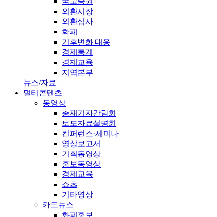
국고증권
외환시장
외환심사
화폐
기후변화 대응
경제통계
경제교육
지역본부
뉴스/자료
멀티콘텐츠
동영상
총재기자간담회
보도자료설명회
컨퍼런스·세미나
영상보고서
기획동영상
홍보동영상
경제교육
쇼츠
기타영상
카드뉴스
화폐홍보