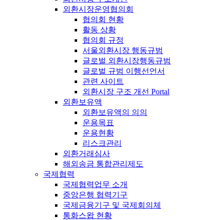
외환시장운영협의회
협의회 현황
활동 상황
협의회 규정
서울외환시장 행동규범
글로벌 외환시장행동규범
글로벌 규범 이행선언서
관련 사이트
외환시장 구조 개선 Portal
외환보유액
외환보유액의 의의
운용목표
운용현황
리스크관리
외환거래심사
해외송금 통합관리제도
국제협력
국제협력업무 소개
중앙은행 협력기구
국제금융기구 및 국제회의체
통화스왑 현황