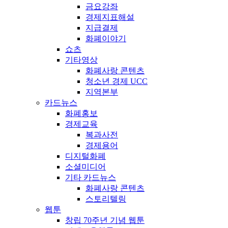
금요강좌
경제지표해설
지급결제
화폐이야기
쇼츠
기타영상
화폐사랑 콘텐츠
청소년 경제 UCC
지역본부
카드뉴스
화폐홍보
경제교육
복과사전
경제용어
디지털화폐
소셜미디어
기타 카드뉴스
화폐사랑 콘텐츠
스토리텔링
웹툰
창립 70주년 기념 웹툰