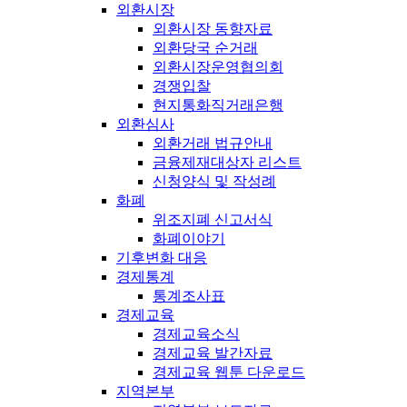
외환시장
외환시장 동향자료
외환당국 순거래
외환시장운영협의회
경쟁입찰
현지통화직거래은행
외환심사
외환거래 법규안내
금융제재대상자 리스트
신청양식 및 작성례
화폐
위조지폐 신고서식
화폐이야기
기후변화 대응
경제통계
통계조사표
경제교육
경제교육소식
경제교육 발간자료
경제교육 웹툰 다운로드
지역본부