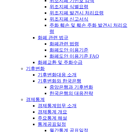
위조지폐 기번호 검색
위조지폐 식별요령
위조지폐 발견시 처리요령
위조지폐 신고서식
주화 훼손 및 훼손 주화 발견시 처리요
령
화폐 관련 법규
화폐관련 법령
화폐도안 이용기준
화폐도안 이용기준 FAQ
화폐교환 및 주화수급
기후변화
기후변화대응 소개
기후변화와 한국은행
중앙은행과 기후변화
한국은행의 대응전략
경제통계
경제통계업무 소개
경제통계 개요
주요통계 해설
통계공표일정
월간통계 공표일정