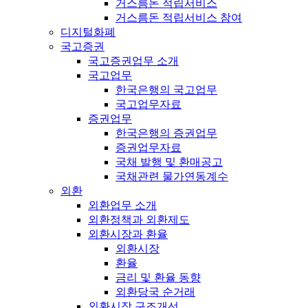
거스름돈 적립서비스
거스름돈 적립서비스 참여
디지털화폐
국고증권
국고증권업무 소개
국고업무
한국은행의 국고업무
국고업무자료
증권업무
한국은행의 증권업무
증권업무자료
국채 발행 및 환매공고
국채관련 물가연동계수
외환
외환업무 소개
외환정책과 외환제도
외환시장과 환율
외환시장
환율
금리 및 환율 동향
외환당국 순거래
외환시장 구조개선