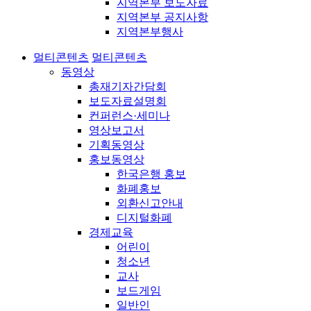
지역본부 보도자료
지역본부 공지사항
지역본부행사
멀티콘텐츠
멀티콘텐츠
동영상
총재기자간담회
보도자료설명회
컨퍼런스·세미나
영상보고서
기획동영상
홍보동영상
한국은행 홍보
화폐홍보
외환신고안내
디지털화폐
경제교육
어린이
청소년
교사
보드게임
일반인