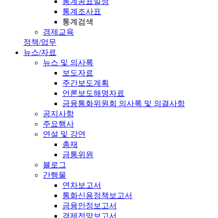
통계공표일정
통계조사표
통계검색
경제교육
정책/업무
뉴스/자료
뉴스 및 의사록
보도자료
주간보도계획
언론보도해명자료
금융통화위원회 의사록 및 의결사항
공지사항
주요행사
연설 및 강연
총재
금통위원
블로그
간행물
연차보고서
통화신용정책보고서
금융안정보고서
경제전망보고서