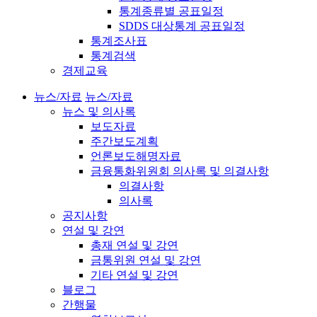
통계종류별 공표일정
SDDS 대상통계 공표일정
통계조사표
통계검색
경제교육
뉴스/자료
뉴스/자료
뉴스 및 의사록
보도자료
주간보도계획
언론보도해명자료
금융통화위원회 의사록 및 의결사항
의결사항
의사록
공지사항
연설 및 강연
총재 연설 및 강연
금통위원 연설 및 강연
기타 연설 및 강연
블로그
간행물