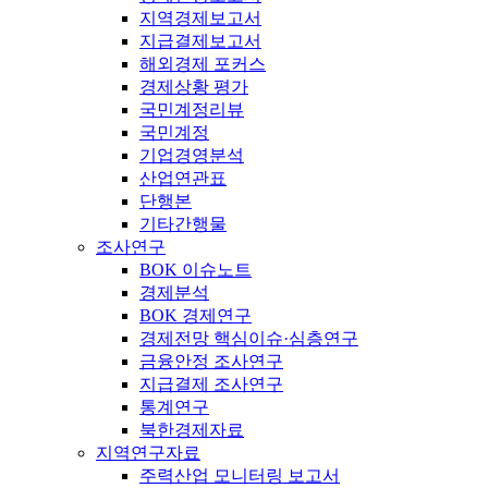
지역경제보고서
지급결제보고서
해외경제 포커스
경제상황 평가
국민계정리뷰
국민계정
기업경영분석
산업연관표
단행본
기타간행물
조사연구
BOK 이슈노트
경제분석
BOK 경제연구
경제전망 핵심이슈·심층연구
금융안정 조사연구
지급결제 조사연구
통계연구
북한경제자료
지역연구자료
주력산업 모니터링 보고서