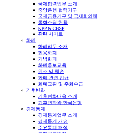
국제협력업무 소개
중앙은행 협력기구
국제금융기구 및 국제회의체
통화스왑 현황
KPP & CBSP
관련 사이트
화폐
화폐업무 소개
현용화폐
기념화폐
화폐홍보교육
위조 및 훼손
화폐 관련 법규
화폐교환 및 주화수급
기후변화
기후변화대응 소개
기후변화와 한국은행
경제통계
경제통계업무 소개
경제통계 개요
주요통계 해설