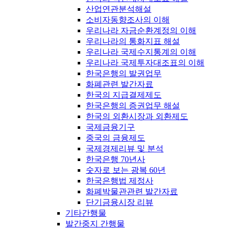
산업연관분석해설
소비자동향조사의 이해
우리나라 자금순환계정의 이해
우리나라의 통화지표 해설
우리나라 국제수지통계의 이해
우리나라 국제투자대조표의 이해
한국은행의 발권업무
화폐관련 발간자료
한국의 지급결제제도
한국은행의 증권업무 해설
한국의 외환시장과 외환제도
국제금융기구
중국의 금융제도
국제경제리뷰 및 분석
한국은행 70년사
숫자로 보는 광복 60년
한국은행법 제정사
화폐박물관관련 발간자료
단기금융시장 리뷰
기타간행물
발간중지 간행물