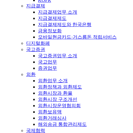
KOFR
지급결제
지급결제업무 소개
지급결제제도
지급결제제도와 한국은행
금융정보화
모바일현금카드·거스름돈 적립서비스
디지털화폐
국고증권
국고증권업무 소개
국고업무
증권업무
외환
외환업무 소개
외환정책과 외환제도
외환시장과 환율
외환시장 구조개선
외환시장운영협의회
외환보유액
외환거래심사
해외송금 통합관리제도
국제협력