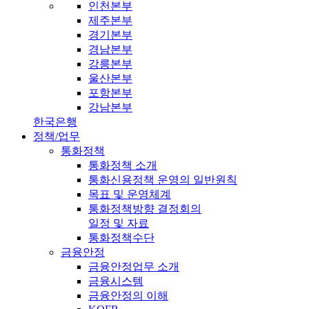
인천본부
제주본부
경기본부
경남본부
강릉본부
울산본부
포항본부
강남본부
한국은행
정책/업무
통화정책
통화정책 소개
통화신용정책 운영의 일반원칙
목표 및 운영체계
통화정책방향 결정회의
일정 및 자료
통화정책수단
금융안정
금융안정업무 소개
금융시스템
금융안정의 이해