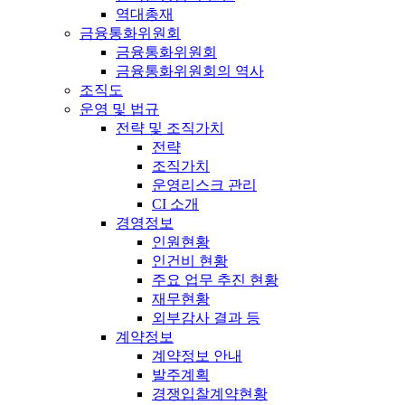
역대총재
금융통화위원회
금융통화위원회
금융통화위원회의 역사
조직도
운영 및 법규
전략 및 조직가치
전략
조직가치
운영리스크 관리
CI 소개
경영정보
인원현황
인건비 현황
주요 업무 추진 현황
재무현황
외부감사 결과 등
계약정보
계약정보 안내
발주계획
경쟁입찰계약현황