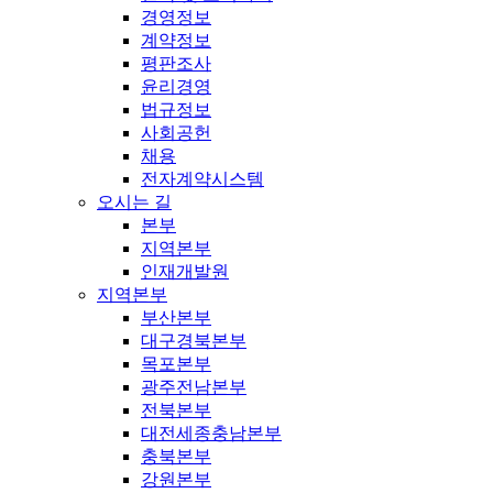
경영정보
계약정보
평판조사
윤리경영
법규정보
사회공헌
채용
전자계약시스템
오시는 길
본부
지역본부
인재개발원
지역본부
부산본부
대구경북본부
목포본부
광주전남본부
전북본부
대전세종충남본부
충북본부
강원본부