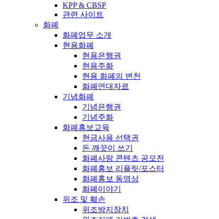
KPP & CBSP
관련 사이트
화폐
화폐업무 소개
현용화폐
현용은행권
현용주화
현용 화폐의 변천
화폐연대자료
기념화폐
기념은행권
기념주화
화폐홍보교육
현금사용 선택권
돈 깨끗이 쓰기
화폐사랑 콘텐츠 공모전
화폐홍보 리플릿/포스터
화폐홍보 동영상
화폐이야기
위조 및 훼손
위조방지장치