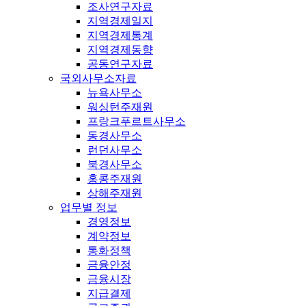
조사연구자료
지역경제일지
지역경제통계
지역경제동향
공동연구자료
국외사무소자료
뉴욕사무소
워싱턴주재원
프랑크푸르트사무소
동경사무소
런던사무소
북경사무소
홍콩주재원
상해주재원
업무별 정보
경영정보
계약정보
통화정책
금융안정
금융시장
지급결제