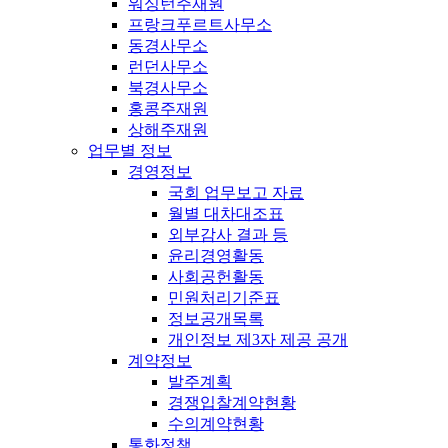
워싱턴주재원
프랑크푸르트사무소
동경사무소
런던사무소
북경사무소
홍콩주재원
상해주재원
업무별 정보
경영정보
국회 업무보고 자료
월별 대차대조표
외부감사 결과 등
윤리경영활동
사회공헌활동
민원처리기준표
정보공개목록
개인정보 제3자 제공 공개
계약정보
발주계획
경쟁입찰계약현황
수의계약현황
통화정책