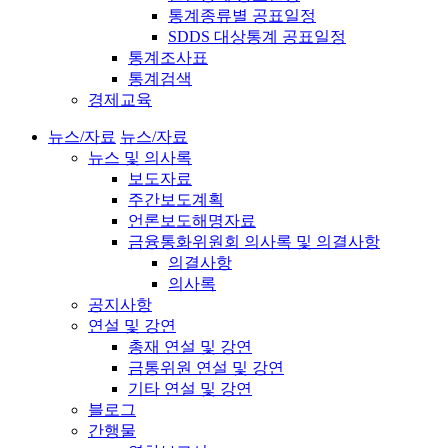
통계종류별 공표일정
SDDS 대상통계 공표일정
통계조사표
통계검색
경제교육
뉴스/자료
뉴스/자료
뉴스 및 의사록
보도자료
주간보도계획
언론보도해명자료
금융통화위원회 의사록 및 의결사항
의결사항
의사록
공지사항
연설 및 강연
총재 연설 및 강연
금통위원 연설 및 강연
기타 연설 및 강연
블로그
간행물