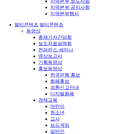
지역본부 보도자료
지역본부 공지사항
지역본부행사
멀티콘텐츠
멀티콘텐츠
동영상
총재기자간담회
보도자료설명회
컨퍼런스·세미나
영상보고서
기획동영상
홍보동영상
한국은행 홍보
화폐홍보
외환신고안내
디지털화폐
경제교육
어린이
청소년
교사
보드게임
일반인