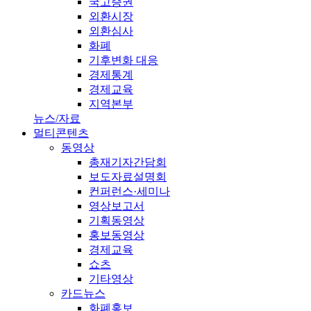
국고증권
외환시장
외환심사
화폐
기후변화 대응
경제통계
경제교육
지역본부
뉴스/자료
멀티콘텐츠
동영상
총재기자간담회
보도자료설명회
컨퍼런스·세미나
영상보고서
기획동영상
홍보동영상
경제교육
쇼츠
기타영상
카드뉴스
화폐홍보