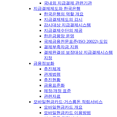
국내외 지급결제 관련기관
지급결제제도와 한국은행
한국은행의 역할 개요
지급결제제도의 감시
감시대상 지급결제시스템
지급결제수단의 제공
한은금융망 운영
국제금융전문표준(ISO 20022) 도입
결제부족자금 지원
결제완결성 보장대상 지급결제시스템
지정
금융정보화
추진체계
관계법령
추진현황
금융표준화
제정/개정 표준
관련자료
모바일현금카드·거스름돈 적립서비스
모바일현금카드 개요
모바일현금카드 이용방법