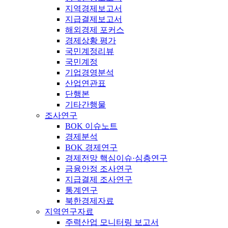
지역경제보고서
지급결제보고서
해외경제 포커스
경제상황 평가
국민계정리뷰
국민계정
기업경영분석
산업연관표
단행본
기타간행물
조사연구
BOK 이슈노트
경제분석
BOK 경제연구
경제전망 핵심이슈·심층연구
금융안정 조사연구
지급결제 조사연구
통계연구
북한경제자료
지역연구자료
주력산업 모니터링 보고서