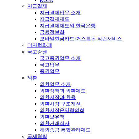
KOFR
지급결제
지급결제업무 소개
지급결제제도
지급결제제도와 한국은행
금융정보화
모바일현금카드·거스름돈 적립서비스
디지털화폐
국고증권
국고증권업무 소개
국고업무
증권업무
외환
외환업무 소개
외환정책과 외환제도
외환시장과 환율
외환시장 구조개선
외환시장운영협의회
외환보유액
외환거래심사
해외송금 통합관리제도
국제협력