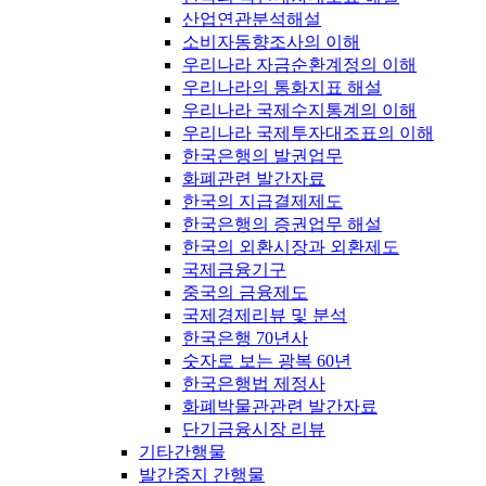
산업연관분석해설
소비자동향조사의 이해
우리나라 자금순환계정의 이해
우리나라의 통화지표 해설
우리나라 국제수지통계의 이해
우리나라 국제투자대조표의 이해
한국은행의 발권업무
화폐관련 발간자료
한국의 지급결제제도
한국은행의 증권업무 해설
한국의 외환시장과 외환제도
국제금융기구
중국의 금융제도
국제경제리뷰 및 분석
한국은행 70년사
숫자로 보는 광복 60년
한국은행법 제정사
화폐박물관관련 발간자료
단기금융시장 리뷰
기타간행물
발간중지 간행물