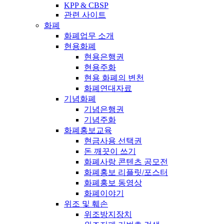
KPP & CBSP
관련 사이트
화폐
화폐업무 소개
현용화폐
현용은행권
현용주화
현용 화폐의 변천
화폐연대자료
기념화폐
기념은행권
기념주화
화폐홍보교육
현금사용 선택권
돈 깨끗이 쓰기
화폐사랑 콘텐츠 공모전
화폐홍보 리플릿/포스터
화폐홍보 동영상
화폐이야기
위조 및 훼손
위조방지장치