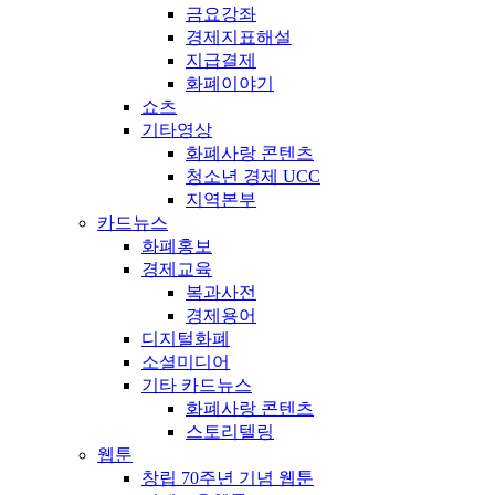
금요강좌
경제지표해설
지급결제
화폐이야기
쇼츠
기타영상
화폐사랑 콘텐츠
청소년 경제 UCC
지역본부
카드뉴스
화폐홍보
경제교육
복과사전
경제용어
디지털화폐
소셜미디어
기타 카드뉴스
화폐사랑 콘텐츠
스토리텔링
웹툰
창립 70주년 기념 웹툰