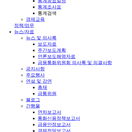
통계공표일정
통계조사표
통계검색
경제교육
정책/업무
뉴스/자료
뉴스 및 의사록
보도자료
주간보도계획
언론보도해명자료
금융통화위원회 의사록 및 의결사항
공지사항
주요행사
연설 및 강연
총재
금통위원
블로그
간행물
연차보고서
통화신용정책보고서
금융안정보고서
경제전망보고서