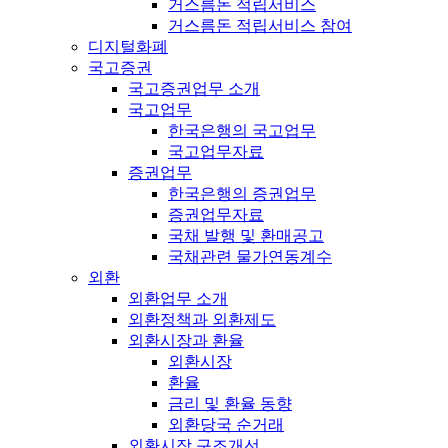
거스름돈 적립서비스
거스름돈 적립서비스 참여
디지털화폐
국고증권
국고증권업무 소개
국고업무
한국은행의 국고업무
국고업무자료
증권업무
한국은행의 증권업무
증권업무자료
국채 발행 및 환매공고
국채관련 물가연동계수
외환
외환업무 소개
외환정책과 외환제도
외환시장과 환율
외환시장
환율
금리 및 환율 동향
외환당국 순거래
외환시장 구조개선