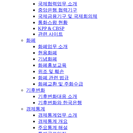
국제협력업무 소개
중앙은행 협력기구
국제금융기구 및 국제회의체
통화스왑 현황
KPP & CBSP
관련 사이트
화폐
화폐업무 소개
현용화폐
기념화폐
화폐홍보교육
위조 및 훼손
화폐 관련 법규
화폐교환 및 주화수급
기후변화
기후변화대응 소개
기후변화와 한국은행
경제통계
경제통계업무 소개
경제통계 개요
주요통계 해설