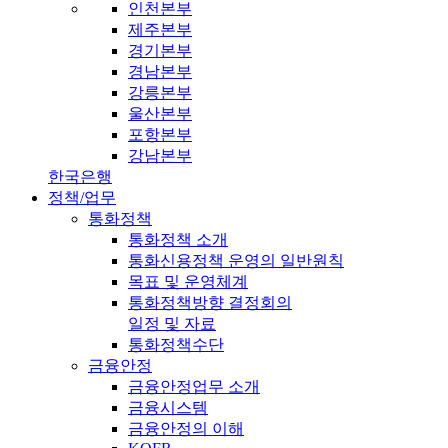
인천본부
제주본부
경기본부
경남본부
강릉본부
울산본부
포항본부
강남본부
한국은행
정책/업무
통화정책
통화정책 소개
통화신용정책 운영의 일반원칙
목표 및 운영체계
통화정책방향 결정회의
일정 및 자료
통화정책수단
금융안정
금융안정업무 소개
금융시스템
금융안정의 이해