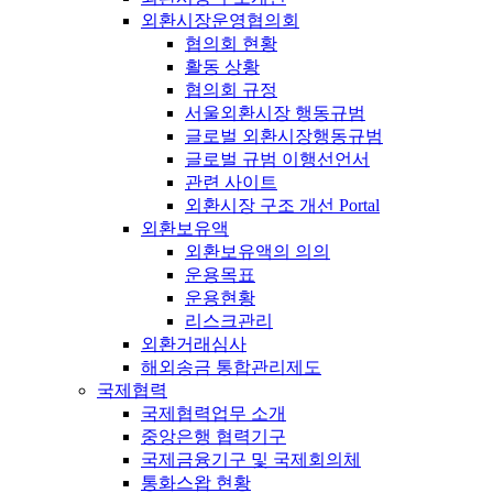
외환시장운영협의회
협의회 현황
활동 상황
협의회 규정
서울외환시장 행동규범
글로벌 외환시장행동규범
글로벌 규범 이행선언서
관련 사이트
외환시장 구조 개선 Portal
외환보유액
외환보유액의 의의
운용목표
운용현황
리스크관리
외환거래심사
해외송금 통합관리제도
국제협력
국제협력업무 소개
중앙은행 협력기구
국제금융기구 및 국제회의체
통화스왑 현황