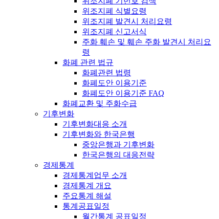
위조지폐 기번호 검색
위조지폐 식별요령
위조지폐 발견시 처리요령
위조지폐 신고서식
주화 훼손 및 훼손 주화 발견시 처리요
령
화폐 관련 법규
화폐관련 법령
화폐도안 이용기준
화폐도안 이용기준 FAQ
화폐교환 및 주화수급
기후변화
기후변화대응 소개
기후변화와 한국은행
중앙은행과 기후변화
한국은행의 대응전략
경제통계
경제통계업무 소개
경제통계 개요
주요통계 해설
통계공표일정
월간통계 공표일정