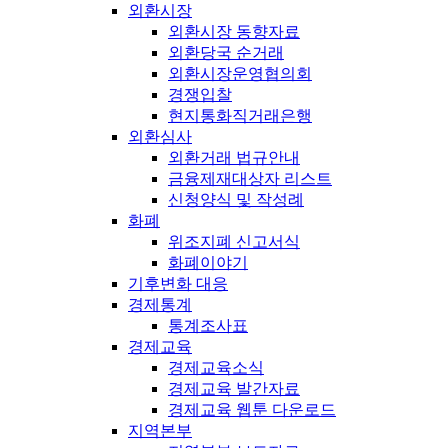
외환시장
외환시장 동향자료
외환당국 순거래
외환시장운영협의회
경쟁입찰
현지통화직거래은행
외환심사
외환거래 법규안내
금융제재대상자 리스트
신청양식 및 작성례
화폐
위조지폐 신고서식
화폐이야기
기후변화 대응
경제통계
통계조사표
경제교육
경제교육소식
경제교육 발간자료
경제교육 웹툰 다운로드
지역본부