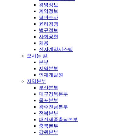
경영정보
계약정보
평판조사
윤리경영
법규정보
사회공헌
채용
전자계약시스템
오시는 길
본부
지역본부
인재개발원
지역본부
부산본부
대구경북본부
목포본부
광주전남본부
전북본부
대전세종충남본부
충북본부
강원본부