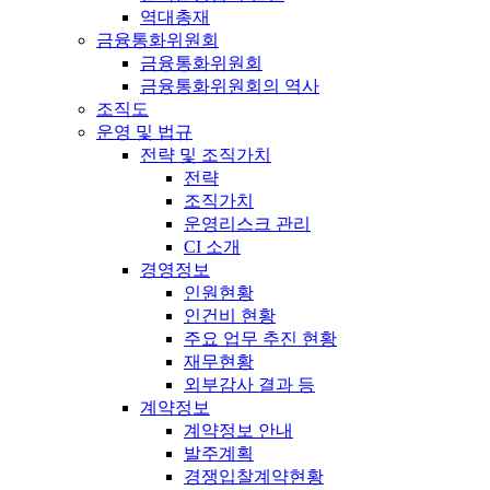
역대총재
금융통화위원회
금융통화위원회
금융통화위원회의 역사
조직도
운영 및 법규
전략 및 조직가치
전략
조직가치
운영리스크 관리
CI 소개
경영정보
인원현황
인건비 현황
주요 업무 추진 현황
재무현황
외부감사 결과 등
계약정보
계약정보 안내
발주계획
경쟁입찰계약현황