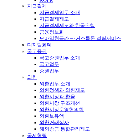
KOFR
지급결제
지급결제업무 소개
지급결제제도
지급결제제도와 한국은행
금융정보화
모바일현금카드·거스름돈 적립서비스
디지털화폐
국고증권
국고증권업무 소개
국고업무
증권업무
외환
외환업무 소개
외환정책과 외환제도
외환시장과 환율
외환시장 구조개선
외환시장운영협의회
외환보유액
외환거래심사
해외송금 통합관리제도
국제협력