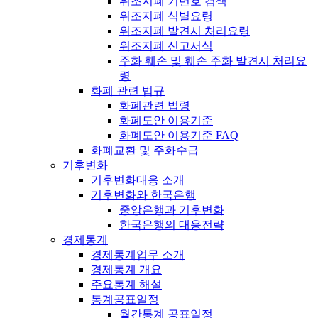
위조지폐 기번호 검색
위조지폐 식별요령
위조지폐 발견시 처리요령
위조지폐 신고서식
주화 훼손 및 훼손 주화 발견시 처리요
령
화폐 관련 법규
화폐관련 법령
화폐도안 이용기준
화폐도안 이용기준 FAQ
화폐교환 및 주화수급
기후변화
기후변화대응 소개
기후변화와 한국은행
중앙은행과 기후변화
한국은행의 대응전략
경제통계
경제통계업무 소개
경제통계 개요
주요통계 해설
통계공표일정
월간통계 공표일정