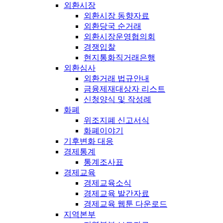
외환시장
외환시장 동향자료
외환당국 순거래
외환시장운영협의회
경쟁입찰
현지통화직거래은행
외환심사
외환거래 법규안내
금융제재대상자 리스트
신청양식 및 작성례
화폐
위조지폐 신고서식
화폐이야기
기후변화 대응
경제통계
통계조사표
경제교육
경제교육소식
경제교육 발간자료
경제교육 웹툰 다운로드
지역본부