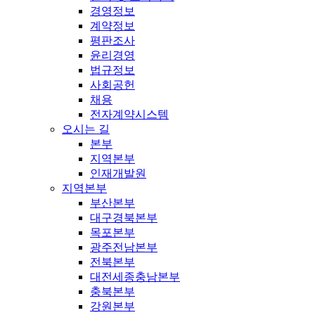
경영정보
계약정보
평판조사
윤리경영
법규정보
사회공헌
채용
전자계약시스템
오시는 길
본부
지역본부
인재개발원
지역본부
부산본부
대구경북본부
목포본부
광주전남본부
전북본부
대전세종충남본부
충북본부
강원본부