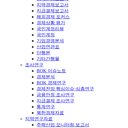
지역경제보고서
지급결제보고서
해외경제 포커스
경제상황 평가
국민계정리뷰
국민계정
기업경영분석
산업연관표
단행본
기타간행물
조사연구
BOK 이슈노트
경제분석
BOK 경제연구
경제전망 핵심이슈·심층연구
금융안정 조사연구
지급결제 조사연구
통계연구
북한경제자료
지역연구자료
주력산업 모니터링 보고서