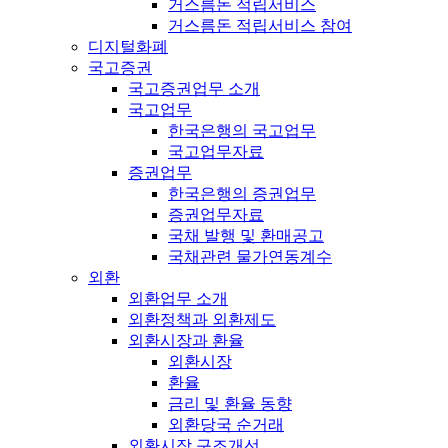
거스름돈 적립서비스
거스름돈 적립서비스 참여
디지털화폐
국고증권
국고증권업무 소개
국고업무
한국은행의 국고업무
국고업무자료
증권업무
한국은행의 증권업무
증권업무자료
국채 발행 및 환매공고
국채관련 물가연동계수
외환
외환업무 소개
외환정책과 외환제도
외환시장과 환율
외환시장
환율
금리 및 환율 동향
외환당국 순거래
외환시장 구조개선