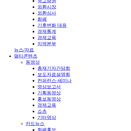
국고증권
외환시장
외환심사
화폐
기후변화 대응
경제통계
경제교육
지역본부
뉴스/자료
멀티콘텐츠
동영상
총재기자간담회
보도자료설명회
컨퍼런스·세미나
영상보고서
기획동영상
홍보동영상
경제교육
쇼츠
기타영상
카드뉴스
화폐홍보