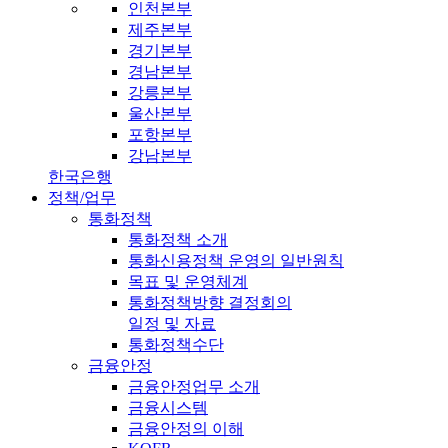
인천본부
제주본부
경기본부
경남본부
강릉본부
울산본부
포항본부
강남본부
한국은행
정책/업무
통화정책
통화정책 소개
통화신용정책 운영의 일반원칙
목표 및 운영체계
통화정책방향 결정회의
일정 및 자료
통화정책수단
금융안정
금융안정업무 소개
금융시스템
금융안정의 이해