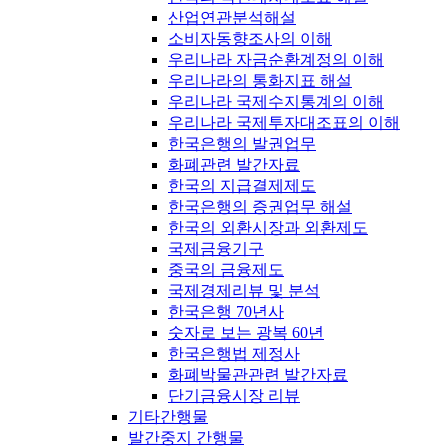
산업연관분석해설
소비자동향조사의 이해
우리나라 자금순환계정의 이해
우리나라의 통화지표 해설
우리나라 국제수지통계의 이해
우리나라 국제투자대조표의 이해
한국은행의 발권업무
화폐관련 발간자료
한국의 지급결제제도
한국은행의 증권업무 해설
한국의 외환시장과 외환제도
국제금융기구
중국의 금융제도
국제경제리뷰 및 분석
한국은행 70년사
숫자로 보는 광복 60년
한국은행법 제정사
화폐박물관관련 발간자료
단기금융시장 리뷰
기타간행물
발간중지 간행물