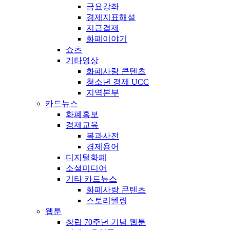
금요강좌
경제지표해설
지급결제
화폐이야기
쇼츠
기타영상
화폐사랑 콘텐츠
청소년 경제 UCC
지역본부
카드뉴스
화폐홍보
경제교육
복과사전
경제용어
디지털화폐
소셜미디어
기타 카드뉴스
화폐사랑 콘텐츠
스토리텔링
웹툰
창립 70주년 기념 웹툰