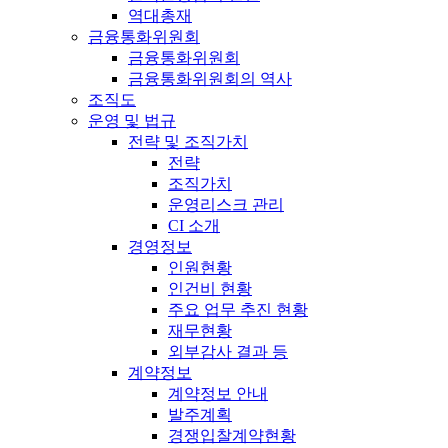
역대총재
금융통화위원회
금융통화위원회
금융통화위원회의 역사
조직도
운영 및 법규
전략 및 조직가치
전략
조직가치
운영리스크 관리
CI 소개
경영정보
인원현황
인건비 현황
주요 업무 추진 현황
재무현황
외부감사 결과 등
계약정보
계약정보 안내
발주계획
경쟁입찰계약현황