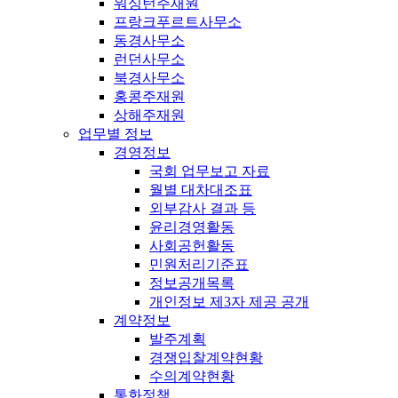
워싱턴주재원
프랑크푸르트사무소
동경사무소
런던사무소
북경사무소
홍콩주재원
상해주재원
업무별 정보
경영정보
국회 업무보고 자료
월별 대차대조표
외부감사 결과 등
윤리경영활동
사회공헌활동
민원처리기준표
정보공개목록
개인정보 제3자 제공 공개
계약정보
발주계획
경쟁입찰계약현황
수의계약현황
통화정책