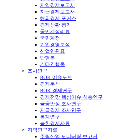
지역경제보고서
지급결제보고서
해외경제 포커스
경제상황 평가
국민계정리뷰
국민계정
기업경영분석
산업연관표
단행본
기타간행물
조사연구
BOK 이슈노트
경제분석
BOK 경제연구
경제전망 핵심이슈·심층연구
금융안정 조사연구
지급결제 조사연구
통계연구
북한경제자료
지역연구자료
주력산업 모니터링 보고서