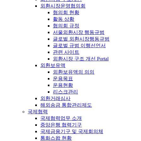
외환시장운영협의회
협의회 현황
활동 상황
협의회 규정
서울외환시장 행동규범
글로벌 외환시장행동규범
글로벌 규범 이행선언서
관련 사이트
외환시장 구조 개선 Portal
외환보유액
외환보유액의 의의
운용목표
운용현황
리스크관리
외환거래심사
해외송금 통합관리제도
국제협력
국제협력업무 소개
중앙은행 협력기구
국제금융기구 및 국제회의체
통화스왑 현황