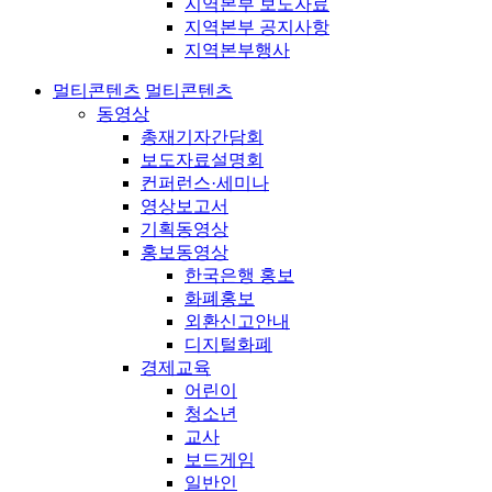
지역본부 보도자료
지역본부 공지사항
지역본부행사
멀티콘텐츠
멀티콘텐츠
동영상
총재기자간담회
보도자료설명회
컨퍼런스·세미나
영상보고서
기획동영상
홍보동영상
한국은행 홍보
화폐홍보
외환신고안내
디지털화폐
경제교육
어린이
청소년
교사
보드게임
일반인