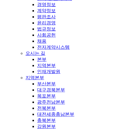
경영정보
계약정보
평판조사
윤리경영
법규정보
사회공헌
채용
전자계약시스템
오시는 길
본부
지역본부
인재개발원
지역본부
부산본부
대구경북본부
목포본부
광주전남본부
전북본부
대전세종충남본부
충북본부
강원본부