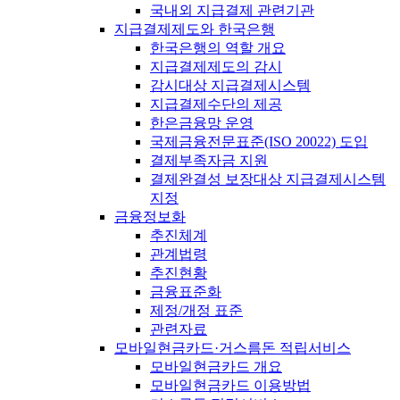
국내외 지급결제 관련기관
지급결제제도와 한국은행
한국은행의 역할 개요
지급결제제도의 감시
감시대상 지급결제시스템
지급결제수단의 제공
한은금융망 운영
국제금융전문표준(ISO 20022) 도입
결제부족자금 지원
결제완결성 보장대상 지급결제시스템
지정
금융정보화
추진체계
관계법령
추진현황
금융표준화
제정/개정 표준
관련자료
모바일현금카드·거스름돈 적립서비스
모바일현금카드 개요
모바일현금카드 이용방법