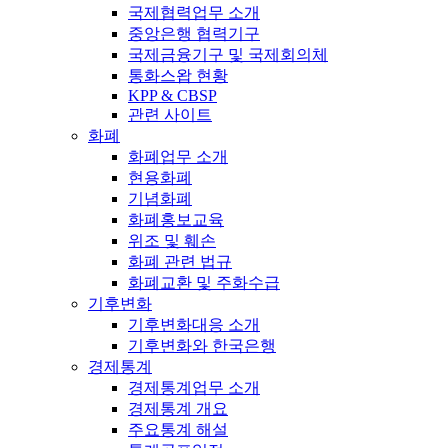
국제협력업무 소개
중앙은행 협력기구
국제금융기구 및 국제회의체
통화스왑 현황
KPP & CBSP
관련 사이트
화폐
화폐업무 소개
현용화폐
기념화폐
화폐홍보교육
위조 및 훼손
화폐 관련 법규
화폐교환 및 주화수급
기후변화
기후변화대응 소개
기후변화와 한국은행
경제통계
경제통계업무 소개
경제통계 개요
주요통계 해설