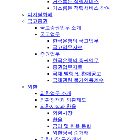
거스름돈 적립서비스
거스름돈 적립서비스 참여
디지털화폐
국고증권
국고증권업무 소개
국고업무
한국은행의 국고업무
국고업무자료
증권업무
한국은행의 증권업무
증권업무자료
국채 발행 및 환매공고
국채관련 물가연동계수
외환
외환업무 소개
외환정책과 외환제도
외환시장과 환율
외환시장
환율
금리 및 환율 동향
외환당국 순거래
외환시장 구조개선