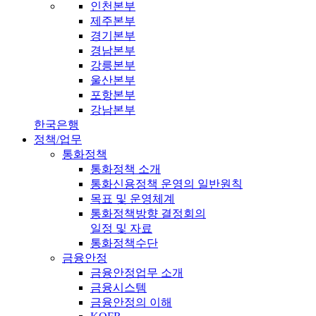
인천본부
제주본부
경기본부
경남본부
강릉본부
울산본부
포항본부
강남본부
한국은행
정책/업무
통화정책
통화정책 소개
통화신용정책 운영의 일반원칙
목표 및 운영체계
통화정책방향 결정회의
일정 및 자료
통화정책수단
금융안정
금융안정업무 소개
금융시스템
금융안정의 이해