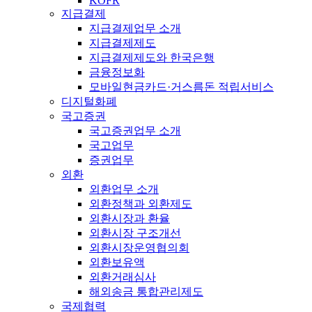
KOFR
지급결제
지급결제업무 소개
지급결제제도
지급결제제도와 한국은행
금융정보화
모바일현금카드·거스름돈 적립서비스
디지털화폐
국고증권
국고증권업무 소개
국고업무
증권업무
외환
외환업무 소개
외환정책과 외환제도
외환시장과 환율
외환시장 구조개선
외환시장운영협의회
외환보유액
외환거래심사
해외송금 통합관리제도
국제협력