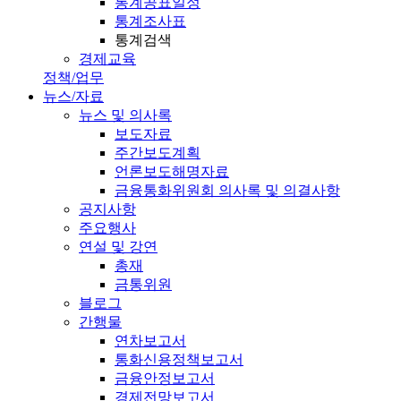
통계공표일정
통계조사표
통계검색
경제교육
정책/업무
뉴스/자료
뉴스 및 의사록
보도자료
주간보도계획
언론보도해명자료
금융통화위원회 의사록 및 의결사항
공지사항
주요행사
연설 및 강연
총재
금통위원
블로그
간행물
연차보고서
통화신용정책보고서
금융안정보고서
경제전망보고서