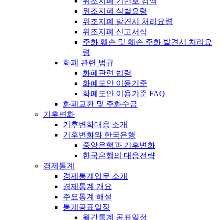
위조지폐 기번호 검색
위조지폐 식별요령
위조지폐 발견시 처리요령
위조지폐 신고서식
주화 훼손 및 훼손 주화 발견시 처리요
령
화폐 관련 법규
화폐관련 법령
화폐도안 이용기준
화폐도안 이용기준 FAQ
화폐교환 및 주화수급
기후변화
기후변화대응 소개
기후변화와 한국은행
중앙은행과 기후변화
한국은행의 대응전략
경제통계
경제통계업무 소개
경제통계 개요
주요통계 해설
통계공표일정
월간통계 공표일정