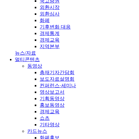
국고증권
외환시장
외환심사
화폐
기후변화 대응
경제통계
경제교육
지역본부
뉴스/자료
멀티콘텐츠
동영상
총재기자간담회
보도자료설명회
컨퍼런스·세미나
영상보고서
기획동영상
홍보동영상
경제교육
쇼츠
기타영상
카드뉴스
화폐홍보