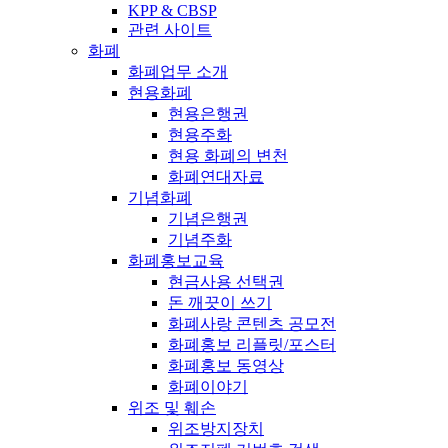
KPP & CBSP
관련 사이트
화폐
화폐업무 소개
현용화폐
현용은행권
현용주화
현용 화폐의 변천
화폐연대자료
기념화폐
기념은행권
기념주화
화폐홍보교육
현금사용 선택권
돈 깨끗이 쓰기
화폐사랑 콘텐츠 공모전
화폐홍보 리플릿/포스터
화폐홍보 동영상
화폐이야기
위조 및 훼손
위조방지장치