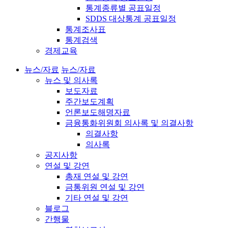
통계종류별 공표일정
SDDS 대상통계 공표일정
통계조사표
통계검색
경제교육
뉴스/자료
뉴스/자료
뉴스 및 의사록
보도자료
주간보도계획
언론보도해명자료
금융통화위원회 의사록 및 의결사항
의결사항
의사록
공지사항
연설 및 강연
총재 연설 및 강연
금통위원 연설 및 강연
기타 연설 및 강연
블로그
간행물