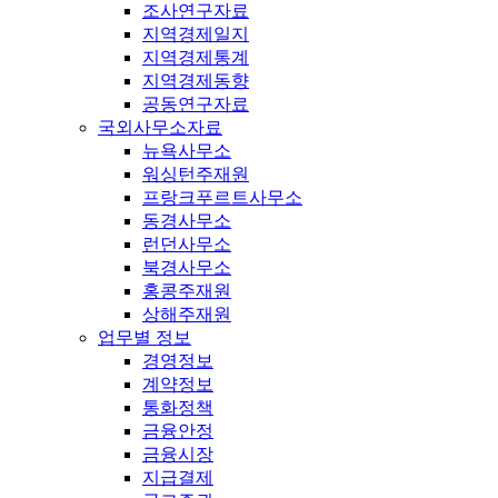
조사연구자료
지역경제일지
지역경제통계
지역경제동향
공동연구자료
국외사무소자료
뉴욕사무소
워싱턴주재원
프랑크푸르트사무소
동경사무소
런던사무소
북경사무소
홍콩주재원
상해주재원
업무별 정보
경영정보
계약정보
통화정책
금융안정
금융시장
지급결제