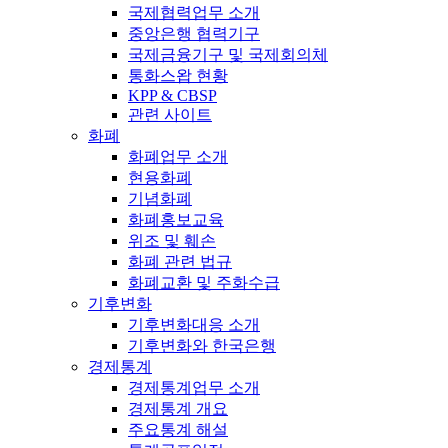
국제협력업무 소개
중앙은행 협력기구
국제금융기구 및 국제회의체
통화스왑 현황
KPP & CBSP
관련 사이트
화폐
화폐업무 소개
현용화폐
기념화폐
화폐홍보교육
위조 및 훼손
화폐 관련 법규
화폐교환 및 주화수급
기후변화
기후변화대응 소개
기후변화와 한국은행
경제통계
경제통계업무 소개
경제통계 개요
주요통계 해설