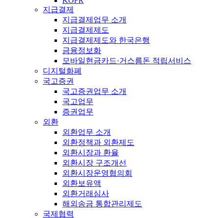
KOFR
지급결제
지급결제업무 소개
지급결제제도
지급결제제도와 한국은행
금융정보화
모바일현금카드·거스름돈 적립서비스
디지털화폐
국고증권
국고증권업무 소개
국고업무
증권업무
외환
외환업무 소개
외환정책과 외환제도
외환시장과 환율
외환시장 구조개선
외환시장운영협의회
외환보유액
외환거래심사
해외송금 통합관리제도
국제협력