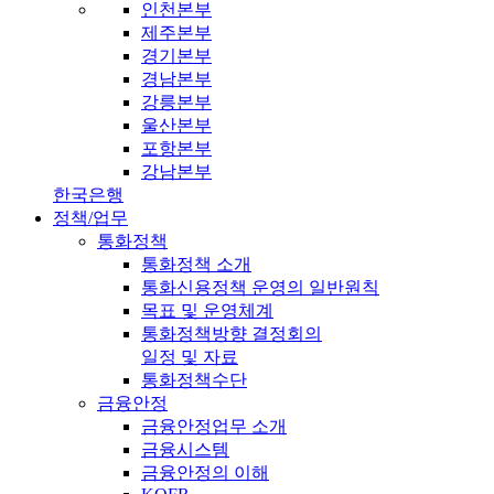
인천본부
제주본부
경기본부
경남본부
강릉본부
울산본부
포항본부
강남본부
한국은행
정책/업무
통화정책
통화정책 소개
통화신용정책 운영의 일반원칙
목표 및 운영체계
통화정책방향 결정회의
일정 및 자료
통화정책수단
금융안정
금융안정업무 소개
금융시스템
금융안정의 이해