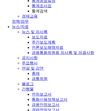
통계공표일정
통계조사표
통계검색
경제교육
정책/업무
뉴스/자료
뉴스 및 의사록
보도자료
주간보도계획
언론보도해명자료
금융통화위원회 의사록 및 의결사항
공지사항
주요행사
연설 및 강연
총재
금통위원
블로그
간행물
연차보고서
통화신용정책보고서
금융안정보고서
경제전망보고서