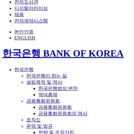
전자도서관
디지털아카이브
채용
전자계약시스템
본인인증
ENGLISH
한국은행 BANK OF KOREA
한국은행
한국은행이 하는 일
설립목적 및 역사
한국은행법의 변천
역대총재
금융통화위원회
금융통화위원회
금융통화위원회의 역사
조직도
운영 및 법규
전략 및 조직가치