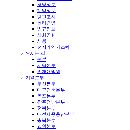
경영정보
계약정보
평판조사
윤리경영
법규정보
사회공헌
채용
전자계약시스템
오시는 길
본부
지역본부
인재개발원
지역본부
부산본부
대구경북본부
목포본부
광주전남본부
전북본부
대전세종충남본부
충북본부
강원본부