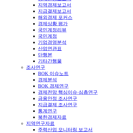
지역경제보고서
지급결제보고서
해외경제 포커스
경제상황 평가
국민계정리뷰
국민계정
기업경영분석
산업연관표
단행본
기타간행물
조사연구
BOK 이슈노트
경제분석
BOK 경제연구
경제전망 핵심이슈·심층연구
금융안정 조사연구
지급결제 조사연구
통계연구
북한경제자료
지역연구자료
주력산업 모니터링 보고서