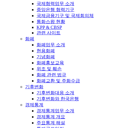
국제협력업무 소개
중앙은행 협력기구
국제금융기구 및 국제회의체
통화스왑 현황
KPP & CBSP
관련 사이트
화폐
화폐업무 소개
현용화폐
기념화폐
화폐홍보교육
위조 및 훼손
화폐 관련 법규
화폐교환 및 주화수급
기후변화
기후변화대응 소개
기후변화와 한국은행
경제통계
경제통계업무 소개
경제통계 개요
주요통계 해설