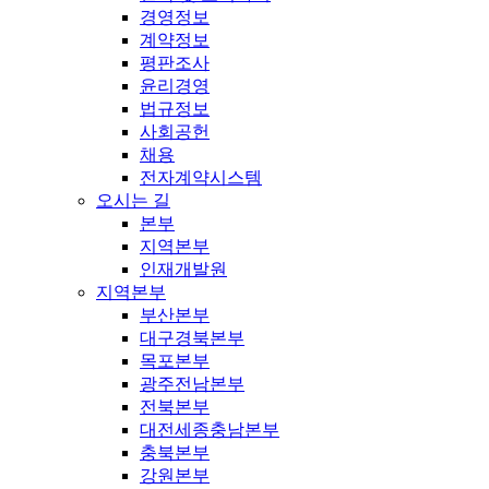
경영정보
계약정보
평판조사
윤리경영
법규정보
사회공헌
채용
전자계약시스템
오시는 길
본부
지역본부
인재개발원
지역본부
부산본부
대구경북본부
목포본부
광주전남본부
전북본부
대전세종충남본부
충북본부
강원본부