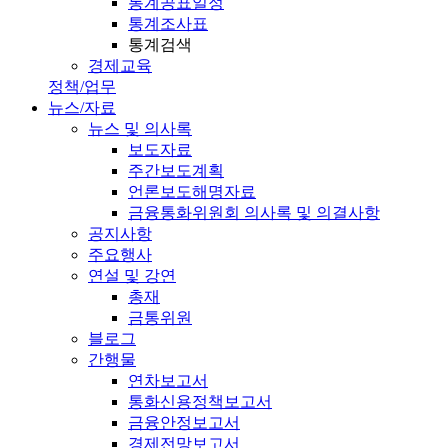
통계공표일정
통계조사표
통계검색
경제교육
정책/업무
뉴스/자료
뉴스 및 의사록
보도자료
주간보도계획
언론보도해명자료
금융통화위원회 의사록 및 의결사항
공지사항
주요행사
연설 및 강연
총재
금통위원
블로그
간행물
연차보고서
통화신용정책보고서
금융안정보고서
경제전망보고서