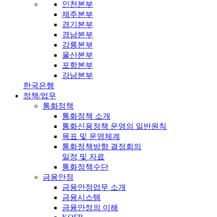
인천본부
제주본부
경기본부
경남본부
강릉본부
울산본부
포항본부
강남본부
한국은행
정책/업무
통화정책
통화정책 소개
통화신용정책 운영의 일반원칙
목표 및 운영체계
통화정책방향 결정회의
일정 및 자료
통화정책수단
금융안정
금융안정업무 소개
금융시스템
금융안정의 이해