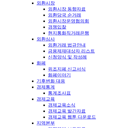
외환시장
외환시장 동향자료
외환당국 순거래
외환시장운영협의회
경쟁입찰
현지통화직거래은행
외환심사
외환거래 법규안내
금융제재대상자 리스트
신청양식 및 작성례
화폐
위조지폐 신고서식
화폐이야기
기후변화 대응
경제통계
통계조사표
경제교육
경제교육소식
경제교육 발간자료
경제교육 웹툰 다운로드
지역본부