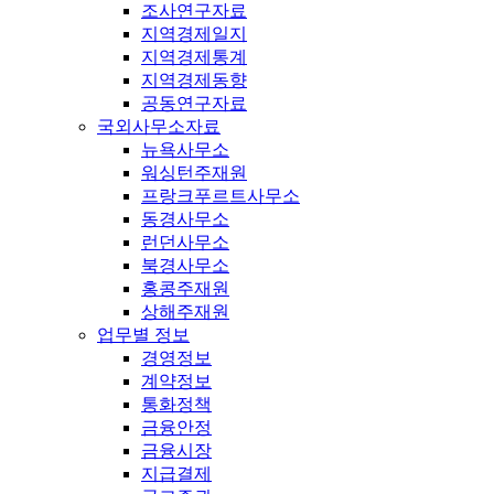
조사연구자료
지역경제일지
지역경제통계
지역경제동향
공동연구자료
국외사무소자료
뉴욕사무소
워싱턴주재원
프랑크푸르트사무소
동경사무소
런던사무소
북경사무소
홍콩주재원
상해주재원
업무별 정보
경영정보
계약정보
통화정책
금융안정
금융시장
지급결제