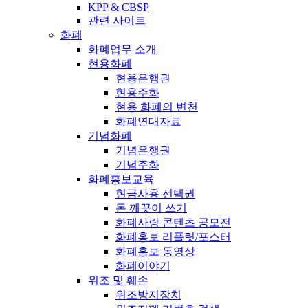
KPP & CBSP
관련 사이트
화폐
화폐업무 소개
현용화폐
현용은행권
현용주화
현용 화폐의 변천
화폐연대자료
기념화폐
기념은행권
기념주화
화폐홍보교육
현금사용 선택권
돈 깨끗이 쓰기
화폐사랑 콘텐츠 공모전
화폐홍보 리플릿/포스터
화폐홍보 동영상
화폐이야기
위조 및 훼손
위조방지장치