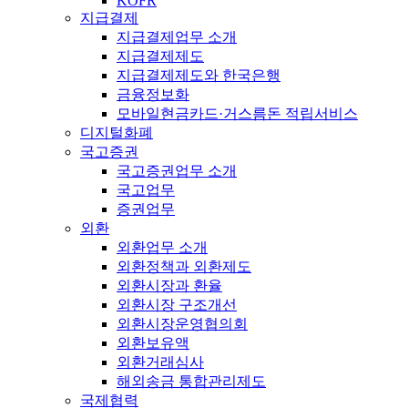
KOFR
지급결제
지급결제업무 소개
지급결제제도
지급결제제도와 한국은행
금융정보화
모바일현금카드·거스름돈 적립서비스
디지털화폐
국고증권
국고증권업무 소개
국고업무
증권업무
외환
외환업무 소개
외환정책과 외환제도
외환시장과 환율
외환시장 구조개선
외환시장운영협의회
외환보유액
외환거래심사
해외송금 통합관리제도
국제협력