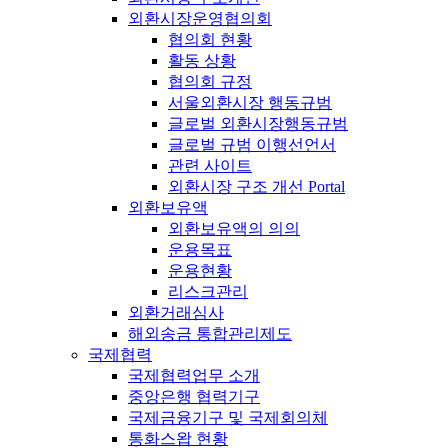
외환시장운영협의회
협의회 현황
활동 상황
협의회 규정
서울외환시장 행동규범
글로벌 외환시장행동규범
글로벌 규범 이행선언서
관련 사이트
외환시장 구조 개선 Portal
외환보유액
외환보유액의 의의
운용목표
운용현황
리스크관리
외환거래심사
해외송금 통합관리제도
국제협력
국제협력업무 소개
중앙은행 협력기구
국제금융기구 및 국제회의체
통화스왑 현황