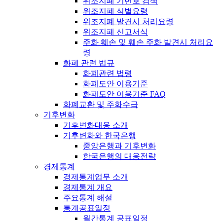
위조지폐 기번호 검색
위조지폐 식별요령
위조지폐 발견시 처리요령
위조지폐 신고서식
주화 훼손 및 훼손 주화 발견시 처리요
령
화폐 관련 법규
화폐관련 법령
화폐도안 이용기준
화폐도안 이용기준 FAQ
화폐교환 및 주화수급
기후변화
기후변화대응 소개
기후변화와 한국은행
중앙은행과 기후변화
한국은행의 대응전략
경제통계
경제통계업무 소개
경제통계 개요
주요통계 해설
통계공표일정
월간통계 공표일정