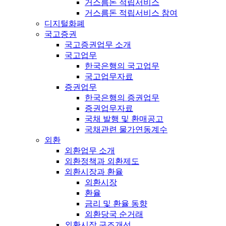
거스름돈 적립서비스
거스름돈 적립서비스 참여
디지털화폐
국고증권
국고증권업무 소개
국고업무
한국은행의 국고업무
국고업무자료
증권업무
한국은행의 증권업무
증권업무자료
국채 발행 및 환매공고
국채관련 물가연동계수
외환
외환업무 소개
외환정책과 외환제도
외환시장과 환율
외환시장
환율
금리 및 환율 동향
외환당국 순거래
외환시장 구조개선