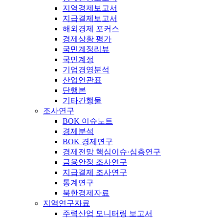
지역경제보고서
지급결제보고서
해외경제 포커스
경제상황 평가
국민계정리뷰
국민계정
기업경영분석
산업연관표
단행본
기타간행물
조사연구
BOK 이슈노트
경제분석
BOK 경제연구
경제전망 핵심이슈·심층연구
금융안정 조사연구
지급결제 조사연구
통계연구
북한경제자료
지역연구자료
주력산업 모니터링 보고서