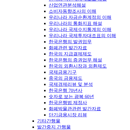
산업연관분석해설
소비자동향조사의 이해
우리나라 자금순환계정의 이해
우리나라의 통화지표 해설
우리나라 국제수지통계의 이해
우리나라 국제투자대조표의 이해
한국은행의 발권업무
화폐관련 발간자료
한국의 지급결제제도
한국은행의 증권업무 해설
한국의 외환시장과 외환제도
국제금융기구
중국의 금융제도
국제경제리뷰 및 분석
한국은행 70년사
숫자로 보는 광복 60년
한국은행법 제정사
화폐박물관관련 발간자료
단기금융시장 리뷰
기타간행물
발간중지 간행물