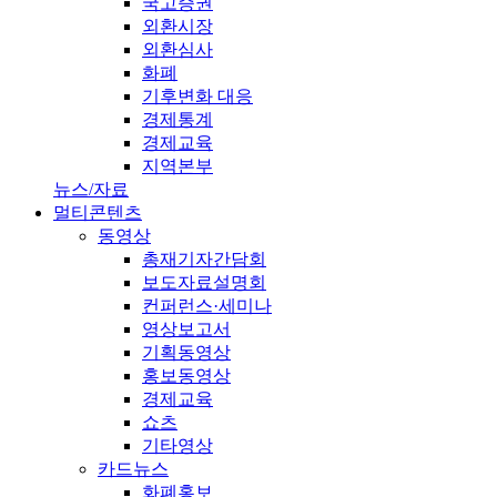
국고증권
외환시장
외환심사
화폐
기후변화 대응
경제통계
경제교육
지역본부
뉴스/자료
멀티콘텐츠
동영상
총재기자간담회
보도자료설명회
컨퍼런스·세미나
영상보고서
기획동영상
홍보동영상
경제교육
쇼츠
기타영상
카드뉴스
화폐홍보