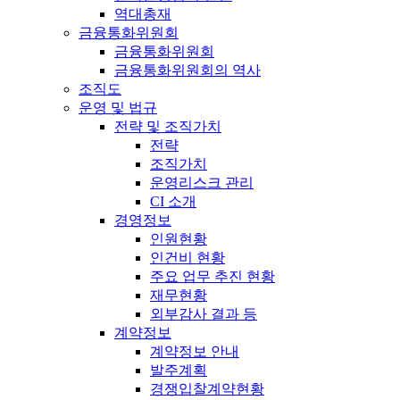
역대총재
금융통화위원회
금융통화위원회
금융통화위원회의 역사
조직도
운영 및 법규
전략 및 조직가치
전략
조직가치
운영리스크 관리
CI 소개
경영정보
인원현황
인건비 현황
주요 업무 추진 현황
재무현황
외부감사 결과 등
계약정보
계약정보 안내
발주계획
경쟁입찰계약현황