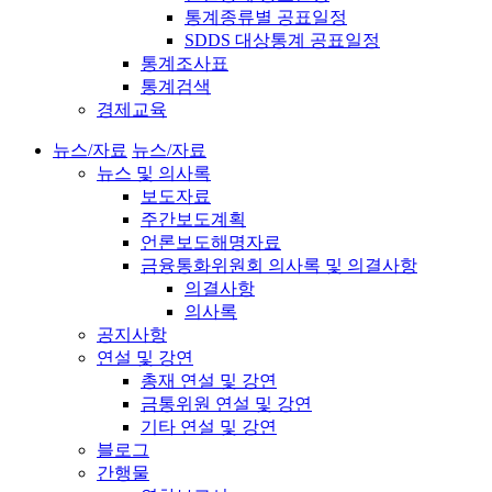
통계종류별 공표일정
SDDS 대상통계 공표일정
통계조사표
통계검색
경제교육
뉴스/자료
뉴스/자료
뉴스 및 의사록
보도자료
주간보도계획
언론보도해명자료
금융통화위원회 의사록 및 의결사항
의결사항
의사록
공지사항
연설 및 강연
총재 연설 및 강연
금통위원 연설 및 강연
기타 연설 및 강연
블로그
간행물