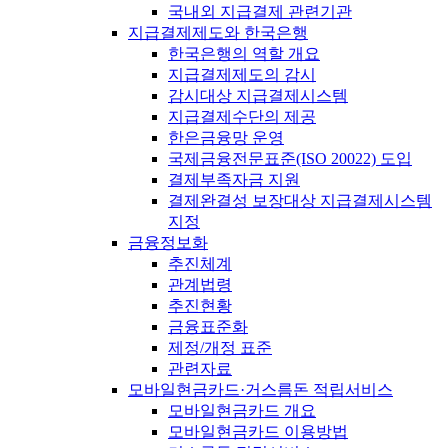
국내외 지급결제 관련기관
지급결제제도와 한국은행
한국은행의 역할 개요
지급결제제도의 감시
감시대상 지급결제시스템
지급결제수단의 제공
한은금융망 운영
국제금융전문표준(ISO 20022) 도입
결제부족자금 지원
결제완결성 보장대상 지급결제시스템
지정
금융정보화
추진체계
관계법령
추진현황
금융표준화
제정/개정 표준
관련자료
모바일현금카드·거스름돈 적립서비스
모바일현금카드 개요
모바일현금카드 이용방법