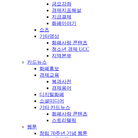
금요강좌
경제지표해설
지급결제
화폐이야기
쇼츠
기타영상
화폐사랑 콘텐츠
청소년 경제 UCC
지역본부
카드뉴스
화폐홍보
경제교육
복과사전
경제용어
디지털화폐
소셜미디어
기타 카드뉴스
화폐사랑 콘텐츠
스토리텔링
웹툰
창립 70주년 기념 웹툰