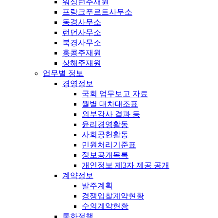
워싱턴주재원
프랑크푸르트사무소
동경사무소
런던사무소
북경사무소
홍콩주재원
상해주재원
업무별 정보
경영정보
국회 업무보고 자료
월별 대차대조표
외부감사 결과 등
윤리경영활동
사회공헌활동
민원처리기준표
정보공개목록
개인정보 제3자 제공 공개
계약정보
발주계획
경쟁입찰계약현황
수의계약현황
통화정책