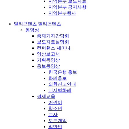
지역본부 보도자료
지역본부 공지사항
지역본부행사
멀티콘텐츠
멀티콘텐츠
동영상
총재기자간담회
보도자료설명회
컨퍼런스·세미나
영상보고서
기획동영상
홍보동영상
한국은행 홍보
화폐홍보
외환신고안내
디지털화폐
경제교육
어린이
청소년
교사
보드게임
일반인