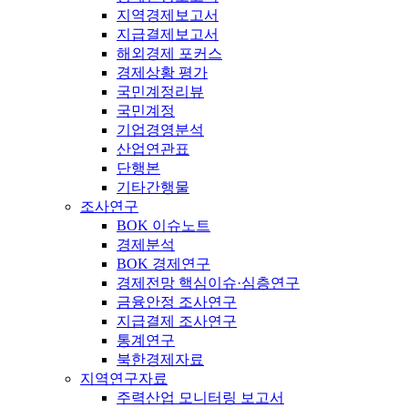
지역경제보고서
지급결제보고서
해외경제 포커스
경제상황 평가
국민계정리뷰
국민계정
기업경영분석
산업연관표
단행본
기타간행물
조사연구
BOK 이슈노트
경제분석
BOK 경제연구
경제전망 핵심이슈·심층연구
금융안정 조사연구
지급결제 조사연구
통계연구
북한경제자료
지역연구자료
주력산업 모니터링 보고서