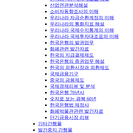
산업연관분석해설
소비자동향조사의 이해
우리나라 자금순환계정의 이해
우리나라의 통화지표 해설
우리나라 국제수지통계의 이해
우리나라 국제투자대조표의 이해
한국은행의 발권업무
화폐관련 발간자료
한국의 지급결제제도
한국은행의 증권업무 해설
한국의 외환시장과 외환제도
국제금융기구
중국의 금융제도
국제경제리뷰 및 분석
한국은행 70년사
숫자로 보는 광복 60년
한국은행법 제정사
화폐박물관관련 발간자료
단기금융시장 리뷰
기타간행물
발간중지 간행물