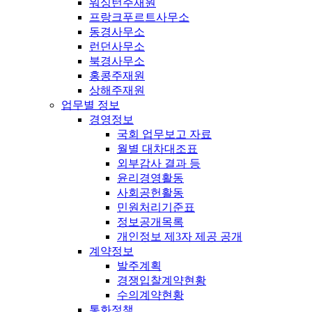
워싱턴주재원
프랑크푸르트사무소
동경사무소
런던사무소
북경사무소
홍콩주재원
상해주재원
업무별 정보
경영정보
국회 업무보고 자료
월별 대차대조표
외부감사 결과 등
윤리경영활동
사회공헌활동
민원처리기준표
정보공개목록
개인정보 제3자 제공 공개
계약정보
발주계획
경쟁입찰계약현황
수의계약현황
통화정책