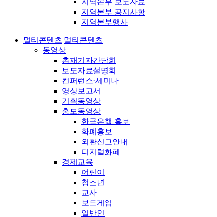
지역본부 보도자료
지역본부 공지사항
지역본부행사
멀티콘텐츠
멀티콘텐츠
동영상
총재기자간담회
보도자료설명회
컨퍼런스·세미나
영상보고서
기획동영상
홍보동영상
한국은행 홍보
화폐홍보
외환신고안내
디지털화폐
경제교육
어린이
청소년
교사
보드게임
일반인