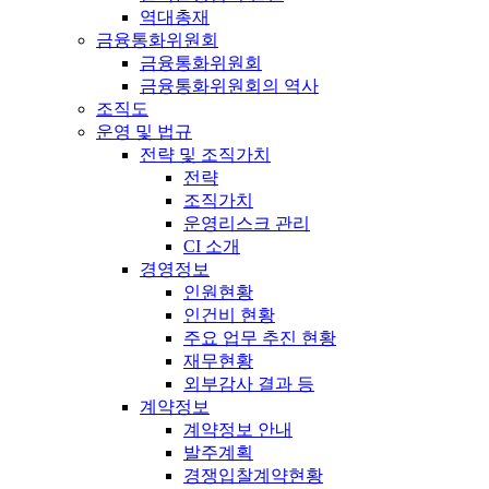
역대총재
금융통화위원회
금융통화위원회
금융통화위원회의 역사
조직도
운영 및 법규
전략 및 조직가치
전략
조직가치
운영리스크 관리
CI 소개
경영정보
인원현황
인건비 현황
주요 업무 추진 현황
재무현황
외부감사 결과 등
계약정보
계약정보 안내
발주계획
경쟁입찰계약현황