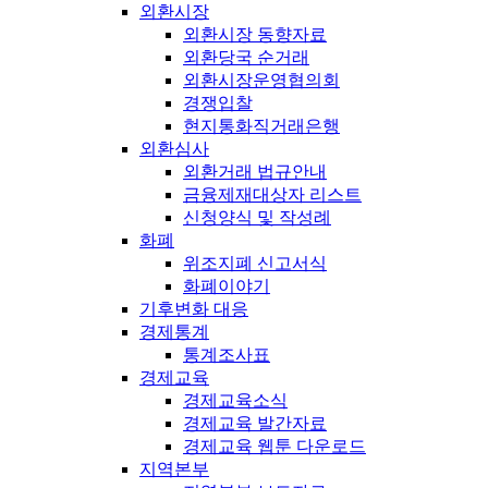
외환시장
외환시장 동향자료
외환당국 순거래
외환시장운영협의회
경쟁입찰
현지통화직거래은행
외환심사
외환거래 법규안내
금융제재대상자 리스트
신청양식 및 작성례
화폐
위조지폐 신고서식
화폐이야기
기후변화 대응
경제통계
통계조사표
경제교육
경제교육소식
경제교육 발간자료
경제교육 웹툰 다운로드
지역본부