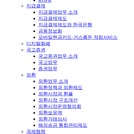
KOFR
지급결제
지급결제업무 소개
지급결제제도
지급결제제도와 한국은행
금융정보화
모바일현금카드·거스름돈 적립서비스
디지털화폐
국고증권
국고증권업무 소개
국고업무
증권업무
외환
외환업무 소개
외환정책과 외환제도
외환시장과 환율
외환시장 구조개선
외환시장운영협의회
외환보유액
외환거래심사
해외송금 통합관리제도
국제협력