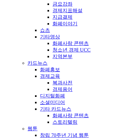
금요강좌
경제지표해설
지급결제
화폐이야기
쇼츠
기타영상
화폐사랑 콘텐츠
청소년 경제 UCC
지역본부
카드뉴스
화폐홍보
경제교육
복과사전
경제용어
디지털화폐
소셜미디어
기타 카드뉴스
화폐사랑 콘텐츠
스토리텔링
웹툰
창립 70주년 기념 웹툰