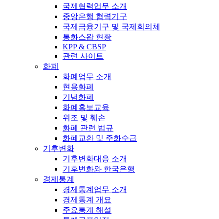
국제협력업무 소개
중앙은행 협력기구
국제금융기구 및 국제회의체
통화스왑 현황
KPP & CBSP
관련 사이트
화폐
화폐업무 소개
현용화폐
기념화폐
화폐홍보교육
위조 및 훼손
화폐 관련 법규
화폐교환 및 주화수급
기후변화
기후변화대응 소개
기후변화와 한국은행
경제통계
경제통계업무 소개
경제통계 개요
주요통계 해설