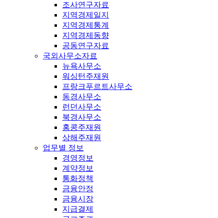
조사연구자료
지역경제일지
지역경제통계
지역경제동향
공동연구자료
국외사무소자료
뉴욕사무소
워싱턴주재원
프랑크푸르트사무소
동경사무소
런던사무소
북경사무소
홍콩주재원
상해주재원
업무별 정보
경영정보
계약정보
통화정책
금융안정
금융시장
지급결제