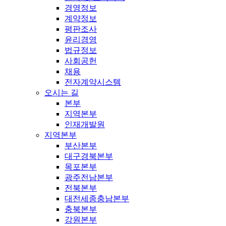
경영정보
계약정보
평판조사
윤리경영
법규정보
사회공헌
채용
전자계약시스템
오시는 길
본부
지역본부
인재개발원
지역본부
부산본부
대구경북본부
목포본부
광주전남본부
전북본부
대전세종충남본부
충북본부
강원본부