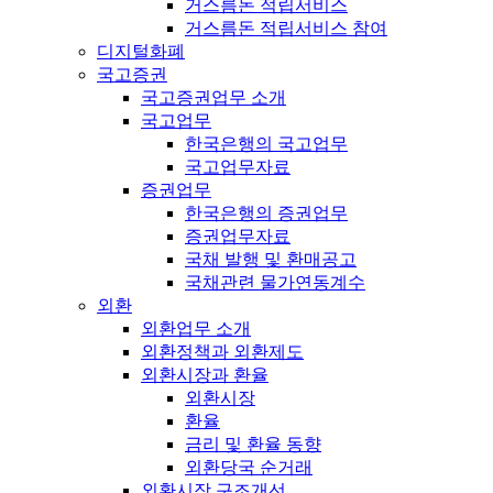
거스름돈 적립서비스
거스름돈 적립서비스 참여
디지털화폐
국고증권
국고증권업무 소개
국고업무
한국은행의 국고업무
국고업무자료
증권업무
한국은행의 증권업무
증권업무자료
국채 발행 및 환매공고
국채관련 물가연동계수
외환
외환업무 소개
외환정책과 외환제도
외환시장과 환율
외환시장
환율
금리 및 환율 동향
외환당국 순거래
외환시장 구조개선