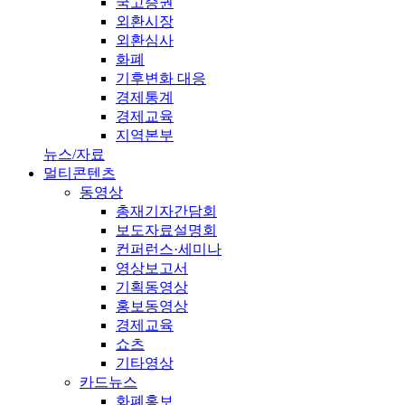
국고증권
외환시장
외환심사
화폐
기후변화 대응
경제통계
경제교육
지역본부
뉴스/자료
멀티콘텐츠
동영상
총재기자간담회
보도자료설명회
컨퍼런스·세미나
영상보고서
기획동영상
홍보동영상
경제교육
쇼츠
기타영상
카드뉴스
화폐홍보