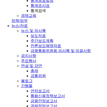
통계공표일정
통계조사표
통계검색
경제교육
정책/업무
뉴스/자료
뉴스 및 의사록
보도자료
주간보도계획
언론보도해명자료
금융통화위원회 의사록 및 의결사항
공지사항
주요행사
연설 및 강연
총재
금통위원
블로그
간행물
연차보고서
통화신용정책보고서
금융안정보고서
경제전망보고서