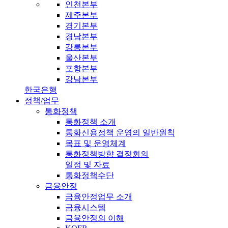
인천본부
제주본부
경기본부
경남본부
강릉본부
울산본부
포항본부
강남본부
한국은행
정책/업무
통화정책
통화정책 소개
통화신용정책 운영의 일반원칙
목표 및 운영체계
통화정책방향 결정회의
일정 및 자료
통화정책수단
금융안정
금융안정업무 소개
금융시스템
금융안정의 이해