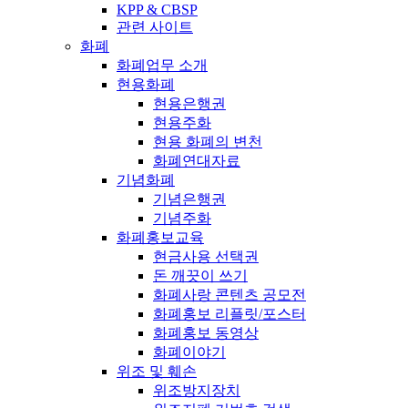
KPP & CBSP
관련 사이트
화폐
화폐업무 소개
현용화폐
현용은행권
현용주화
현용 화폐의 변천
화폐연대자료
기념화폐
기념은행권
기념주화
화폐홍보교육
현금사용 선택권
돈 깨끗이 쓰기
화폐사랑 콘텐츠 공모전
화폐홍보 리플릿/포스터
화폐홍보 동영상
화폐이야기
위조 및 훼손
위조방지장치