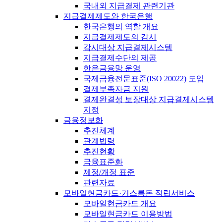
국내외 지급결제 관련기관
지급결제제도와 한국은행
한국은행의 역할 개요
지급결제제도의 감시
감시대상 지급결제시스템
지급결제수단의 제공
한은금융망 운영
국제금융전문표준(ISO 20022) 도입
결제부족자금 지원
결제완결성 보장대상 지급결제시스템
지정
금융정보화
추진체계
관계법령
추진현황
금융표준화
제정/개정 표준
관련자료
모바일현금카드·거스름돈 적립서비스
모바일현금카드 개요
모바일현금카드 이용방법