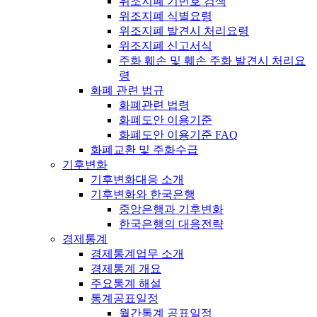
위조지폐 기번호 검색
위조지폐 식별요령
위조지폐 발견시 처리요령
위조지폐 신고서식
주화 훼손 및 훼손 주화 발견시 처리요
령
화폐 관련 법규
화폐관련 법령
화폐도안 이용기준
화폐도안 이용기준 FAQ
화폐교환 및 주화수급
기후변화
기후변화대응 소개
기후변화와 한국은행
중앙은행과 기후변화
한국은행의 대응전략
경제통계
경제통계업무 소개
경제통계 개요
주요통계 해설
통계공표일정
월간통계 공표일정