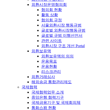
외환시장운영협의회
협의회 현황
활동 상황
협의회 규정
서울외환시장 행동규범
글로벌 외환시장행동규범
글로벌 규범 이행선언서
관련 사이트
외환시장 구조 개선 Portal
외환보유액
외환보유액의 의의
운용목표
운용현황
리스크관리
외환거래심사
해외송금 통합관리제도
국제협력
국제협력업무 소개
중앙은행 협력기구
국제금융기구 및 국제회의체
통화스왑 현황