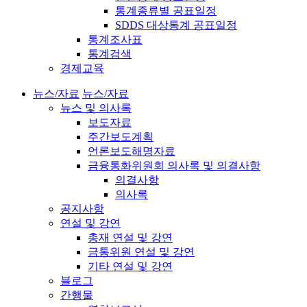
통계종류별 공표일정
SDDS 대상통계 공표일정
통계조사표
통계검색
경제교육
뉴스/자료
뉴스/자료
뉴스 및 의사록
보도자료
주간보도계획
언론보도해명자료
금융통화위원회 의사록 및 의결사항
의결사항
의사록
공지사항
연설 및 강연
총재 연설 및 강연
금통위원 연설 및 강연
기타 연설 및 강연
블로그
간행물