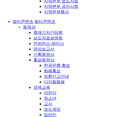
지역본부 보도자료
지역본부 공지사항
지역본부행사
멀티콘텐츠
멀티콘텐츠
동영상
총재기자간담회
보도자료설명회
컨퍼런스·세미나
영상보고서
기획동영상
홍보동영상
한국은행 홍보
화폐홍보
외환신고안내
디지털화폐
경제교육
어린이
청소년
교사
보드게임
일반인