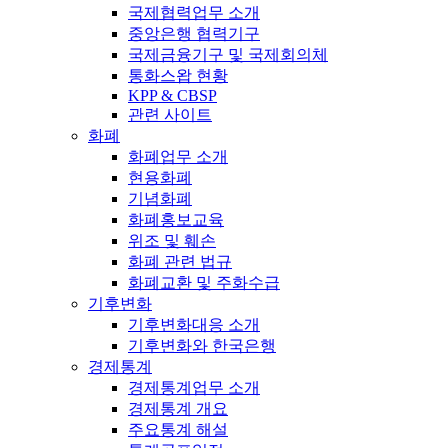
국제협력업무 소개
중앙은행 협력기구
국제금융기구 및 국제회의체
통화스왑 현황
KPP & CBSP
관련 사이트
화폐
화폐업무 소개
현용화폐
기념화폐
화폐홍보교육
위조 및 훼손
화폐 관련 법규
화폐교환 및 주화수급
기후변화
기후변화대응 소개
기후변화와 한국은행
경제통계
경제통계업무 소개
경제통계 개요
주요통계 해설