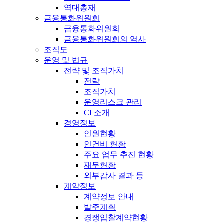
역대총재
금융통화위원회
금융통화위원회
금융통화위원회의 역사
조직도
운영 및 법규
전략 및 조직가치
전략
조직가치
운영리스크 관리
CI 소개
경영정보
인원현황
인건비 현황
주요 업무 추진 현황
재무현황
외부감사 결과 등
계약정보
계약정보 안내
발주계획
경쟁입찰계약현황