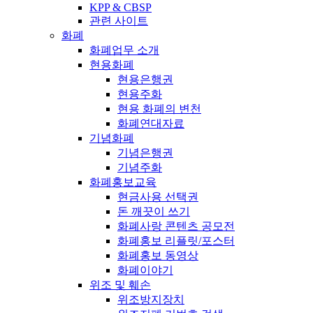
KPP & CBSP
관련 사이트
화폐
화폐업무 소개
현용화폐
현용은행권
현용주화
현용 화폐의 변천
화폐연대자료
기념화폐
기념은행권
기념주화
화폐홍보교육
현금사용 선택권
돈 깨끗이 쓰기
화폐사랑 콘텐츠 공모전
화폐홍보 리플릿/포스터
화폐홍보 동영상
화폐이야기
위조 및 훼손
위조방지장치