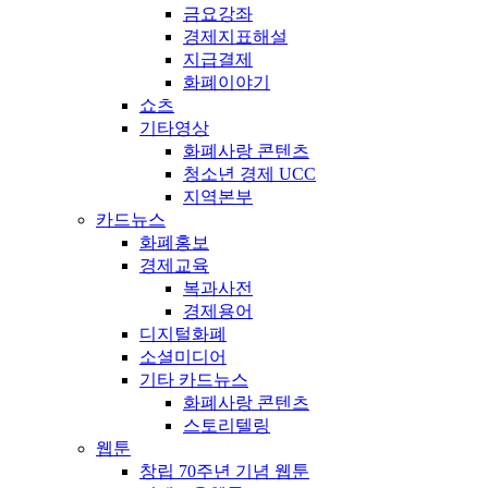
금요강좌
경제지표해설
지급결제
화폐이야기
쇼츠
기타영상
화폐사랑 콘텐츠
청소년 경제 UCC
지역본부
카드뉴스
화폐홍보
경제교육
복과사전
경제용어
디지털화폐
소셜미디어
기타 카드뉴스
화폐사랑 콘텐츠
스토리텔링
웹툰
창립 70주년 기념 웹툰