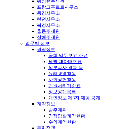
워싱턴주재원
프랑크푸르트사무소
동경사무소
런던사무소
북경사무소
홍콩주재원
상해주재원
업무별 정보
경영정보
국회 업무보고 자료
월별 대차대조표
외부감사 결과 등
윤리경영활동
사회공헌활동
민원처리기준표
정보공개목록
개인정보 제3자 제공 공개
계약정보
발주계획
경쟁입찰계약현황
수의계약현황
통화정책