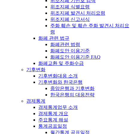
위조지폐 기번호 검색
위조지폐 식별요령
위조지폐 발견시 처리요령
위조지폐 신고서식
주화 훼손 및 훼손 주화 발견시 처리요
령
화폐 관련 법규
화폐관련 법령
화폐도안 이용기준
화폐도안 이용기준 FAQ
화폐교환 및 주화수급
기후변화
기후변화대응 소개
기후변화와 한국은행
중앙은행과 기후변화
한국은행의 대응전략
경제통계
경제통계업무 소개
경제통계 개요
주요통계 해설
통계공표일정
월간통계 공표일정