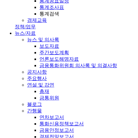
통계공표일정
통계조사표
통계검색
경제교육
정책/업무
뉴스/자료
뉴스 및 의사록
보도자료
주간보도계획
언론보도해명자료
금융통화위원회 의사록 및 의결사항
공지사항
주요행사
연설 및 강연
총재
금통위원
블로그
간행물
연차보고서
통화신용정책보고서
금융안정보고서
경제전망보고서