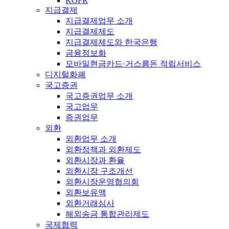
KOFR
지급결제
지급결제업무 소개
지급결제제도
지급결제제도와 한국은행
금융정보화
모바일현금카드·거스름돈 적립서비스
디지털화폐
국고증권
국고증권업무 소개
국고업무
증권업무
외환
외환업무 소개
외환정책과 외환제도
외환시장과 환율
외환시장 구조개선
외환시장운영협의회
외환보유액
외환거래심사
해외송금 통합관리제도
국제협력