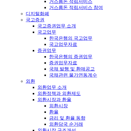
거스름돈 적립서비스
거스름돈 적립서비스 참여
디지털화폐
국고증권
국고증권업무 소개
국고업무
한국은행의 국고업무
국고업무자료
증권업무
한국은행의 증권업무
증권업무자료
국채 발행 및 환매공고
국채관련 물가연동계수
외환
외환업무 소개
외환정책과 외환제도
외환시장과 환율
외환시장
환율
금리 및 환율 동향
외환당국 순거래
외환시장 구조개선