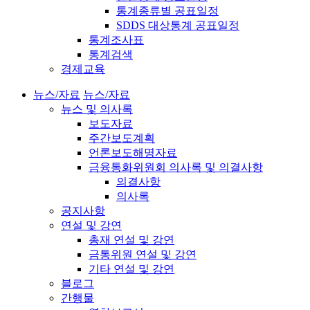
통계종류별 공표일정
SDDS 대상통계 공표일정
통계조사표
통계검색
경제교육
뉴스/자료
뉴스/자료
뉴스 및 의사록
보도자료
주간보도계획
언론보도해명자료
금융통화위원회 의사록 및 의결사항
의결사항
의사록
공지사항
연설 및 강연
총재 연설 및 강연
금통위원 연설 및 강연
기타 연설 및 강연
블로그
간행물