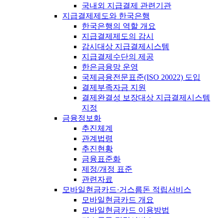
국내외 지급결제 관련기관
지급결제제도와 한국은행
한국은행의 역할 개요
지급결제제도의 감시
감시대상 지급결제시스템
지급결제수단의 제공
한은금융망 운영
국제금융전문표준(ISO 20022) 도입
결제부족자금 지원
결제완결성 보장대상 지급결제시스템
지정
금융정보화
추진체계
관계법령
추진현황
금융표준화
제정/개정 표준
관련자료
모바일현금카드·거스름돈 적립서비스
모바일현금카드 개요
모바일현금카드 이용방법