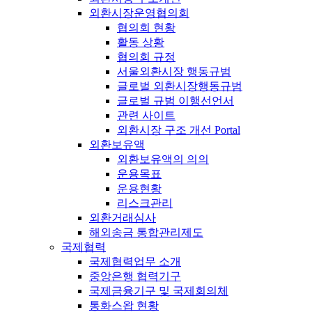
외환시장운영협의회
협의회 현황
활동 상황
협의회 규정
서울외환시장 행동규범
글로벌 외환시장행동규범
글로벌 규범 이행선언서
관련 사이트
외환시장 구조 개선 Portal
외환보유액
외환보유액의 의의
운용목표
운용현황
리스크관리
외환거래심사
해외송금 통합관리제도
국제협력
국제협력업무 소개
중앙은행 협력기구
국제금융기구 및 국제회의체
통화스왑 현황