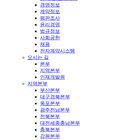
경영정보
계약정보
평판조사
윤리경영
법규정보
사회공헌
채용
전자계약시스템
오시는 길
본부
지역본부
인재개발원
지역본부
부산본부
대구경북본부
목포본부
광주전남본부
전북본부
대전세종충남본부
충북본부
강원본부