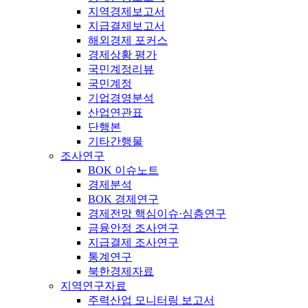
지역경제보고서
지급결제보고서
해외경제 포커스
경제상황 평가
국민계정리뷰
국민계정
기업경영분석
산업연관표
단행본
기타간행물
조사연구
BOK 이슈노트
경제분석
BOK 경제연구
경제전망 핵심이슈·심층연구
금융안정 조사연구
지급결제 조사연구
통계연구
북한경제자료
지역연구자료
주력산업 모니터링 보고서