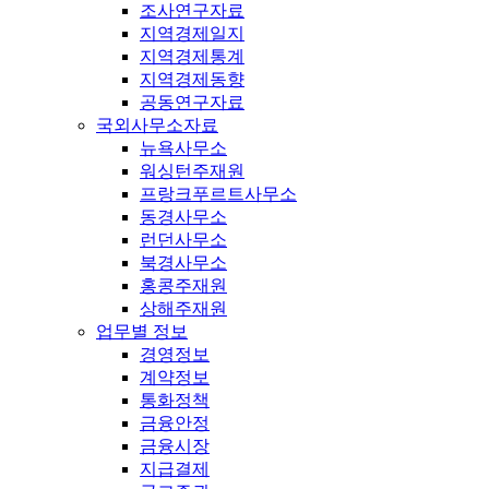
조사연구자료
지역경제일지
지역경제통계
지역경제동향
공동연구자료
국외사무소자료
뉴욕사무소
워싱턴주재원
프랑크푸르트사무소
동경사무소
런던사무소
북경사무소
홍콩주재원
상해주재원
업무별 정보
경영정보
계약정보
통화정책
금융안정
금융시장
지급결제