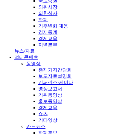
국고증권
외환시장
외환심사
화폐
기후변화 대응
경제통계
경제교육
지역본부
뉴스/자료
멀티콘텐츠
동영상
총재기자간담회
보도자료설명회
컨퍼런스·세미나
영상보고서
기획동영상
홍보동영상
경제교육
쇼츠
기타영상
카드뉴스
화폐홍보