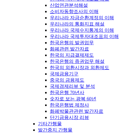
산업연관분석해설
소비자동향조사의 이해
우리나라 자금순환계정의 이해
우리나라의 통화지표 해설
우리나라 국제수지통계의 이해
우리나라 국제투자대조표의 이해
한국은행의 발권업무
화폐관련 발간자료
한국의 지급결제제도
한국은행의 증권업무 해설
한국의 외환시장과 외환제도
국제금융기구
중국의 금융제도
국제경제리뷰 및 분석
한국은행 70년사
숫자로 보는 광복 60년
한국은행법 제정사
화폐박물관관련 발간자료
단기금융시장 리뷰
기타간행물
발간중지 간행물