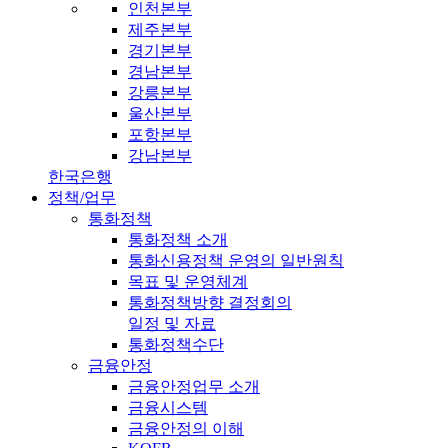
인천본부
제주본부
경기본부
경남본부
강릉본부
울산본부
포항본부
강남본부
한국은행
정책/업무
통화정책
통화정책 소개
통화신용정책 운영의 일반원칙
목표 및 운영체계
통화정책방향 결정회의
일정 및 자료
통화정책수단
금융안정
금융안정업무 소개
금융시스템
금융안정의 이해