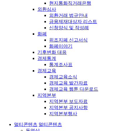
현지통화직거래은행
외환심사
외환거래 법규안내
금융제재대상자 리스트
신청양식 및 작성례
화폐
위조지폐 신고서식
화폐이야기
기후변화 대응
경제통계
통계조사표
경제교육
경제교육소식
경제교육 발간자료
경제교육 웹툰 다운로드
지역본부
지역본부 보도자료
지역본부 공지사항
지역본부행사
멀티콘텐츠
멀티콘텐츠
동영상