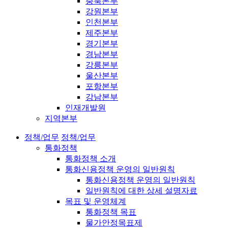
충북본부
강원본부
인천본부
제주본부
경기본부
경남본부
강릉본부
울산본부
포항본부
강남본부
인재개발원
지역본부
정책/업무
정책/업무
통화정책
통화정책 소개
통화신용정책 운영의 일반원칙
통화신용정책 운영의 일반원칙
일반원칙에 대한 상세 설명자료
목표 및 운영체계
통화정책 목표
물가안정목표제