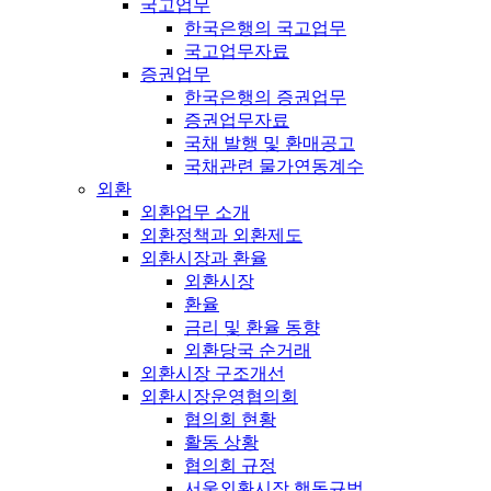
국고업무
한국은행의 국고업무
국고업무자료
증권업무
한국은행의 증권업무
증권업무자료
국채 발행 및 환매공고
국채관련 물가연동계수
외환
외환업무 소개
외환정책과 외환제도
외환시장과 환율
외환시장
환율
금리 및 환율 동향
외환당국 순거래
외환시장 구조개선
외환시장운영협의회
협의회 현황
활동 상황
협의회 규정
서울외환시장 행동규범