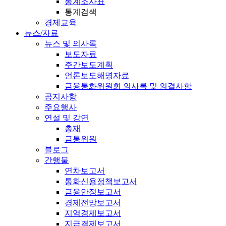
통계조사표
통계검색
경제교육
뉴스/자료
뉴스 및 의사록
보도자료
주간보도계획
언론보도해명자료
금융통화위원회 의사록 및 의결사항
공지사항
주요행사
연설 및 강연
총재
금통위원
블로그
간행물
연차보고서
통화신용정책보고서
금융안정보고서
경제전망보고서
지역경제보고서
지급결제보고서