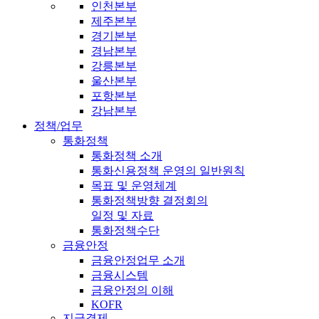
인천본부
제주본부
경기본부
경남본부
강릉본부
울산본부
포항본부
강남본부
정책/업무
통화정책
통화정책 소개
통화신용정책 운영의 일반원칙
목표 및 운영체계
통화정책방향 결정회의
일정 및 자료
통화정책수단
금융안정
금융안정업무 소개
금융시스템
금융안정의 이해
KOFR
지급결제