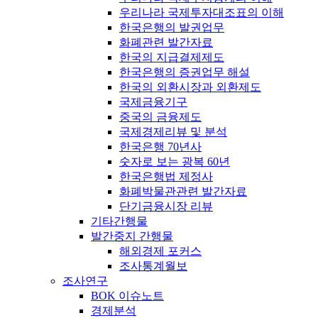
우리나라 국제투자대조표의 이해
한국은행의 발권업무
화폐관련 발간자료
한국의 지급결제제도
한국은행의 증권업무 해설
한국의 외환시장과 외환제도
국제금융기구
중국의 금융제도
국제경제리뷰 및 분석
한국은행 70년사
숫자로 보는 광복 60년
한국은행법 제정사
화폐박물관관련 발간자료
단기금융시장 리뷰
기타간행물
발간중지 간행물
해외경제 포커스
조사통계월보
조사연구
BOK 이슈노트
경제분석