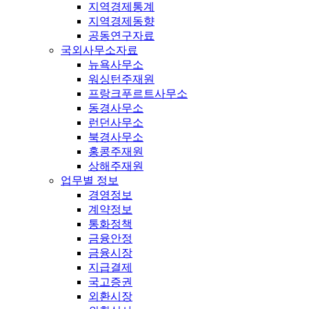
지역경제통계
지역경제동향
공동연구자료
국외사무소자료
뉴욕사무소
워싱턴주재원
프랑크푸르트사무소
동경사무소
런던사무소
북경사무소
홍콩주재원
상해주재원
업무별 정보
경영정보
계약정보
통화정책
금융안정
금융시장
지급결제
국고증권
외환시장