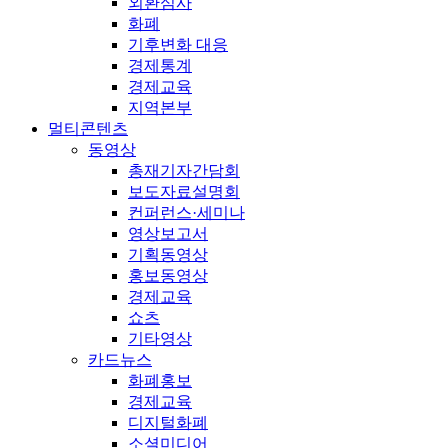
외환심사
화폐
기후변화 대응
경제통계
경제교육
지역본부
멀티콘텐츠
동영상
총재기자간담회
보도자료설명회
컨퍼런스·세미나
영상보고서
기획동영상
홍보동영상
경제교육
쇼츠
기타영상
카드뉴스
화폐홍보
경제교육
디지털화폐
소셜미디어