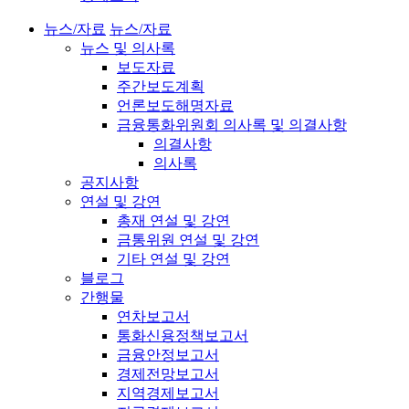
뉴스/자료
뉴스/자료
뉴스 및 의사록
보도자료
주간보도계획
언론보도해명자료
금융통화위원회 의사록 및 의결사항
의결사항
의사록
공지사항
연설 및 강연
총재 연설 및 강연
금통위원 연설 및 강연
기타 연설 및 강연
블로그
간행물
연차보고서
통화신용정책보고서
금융안정보고서
경제전망보고서
지역경제보고서