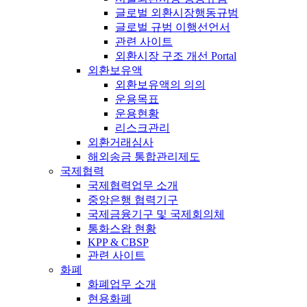
글로벌 외환시장행동규범
글로벌 규범 이행선언서
관련 사이트
외환시장 구조 개선 Portal
외환보유액
외환보유액의 의의
운용목표
운용현황
리스크관리
외환거래심사
해외송금 통합관리제도
국제협력
국제협력업무 소개
중앙은행 협력기구
국제금융기구 및 국제회의체
통화스왑 현황
KPP & CBSP
관련 사이트
화폐
화폐업무 소개
현용화폐