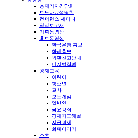
총재기자간담회
보도자료설명회
컨퍼런스·세미나
영상보고서
기획동영상
홍보동영상
한국은행 홍보
화폐홍보
외환신고안내
디지털화폐
경제교육
어린이
청소년
교사
보드게임
일반인
금요강좌
경제지표해설
지급결제
화폐이야기
쇼츠