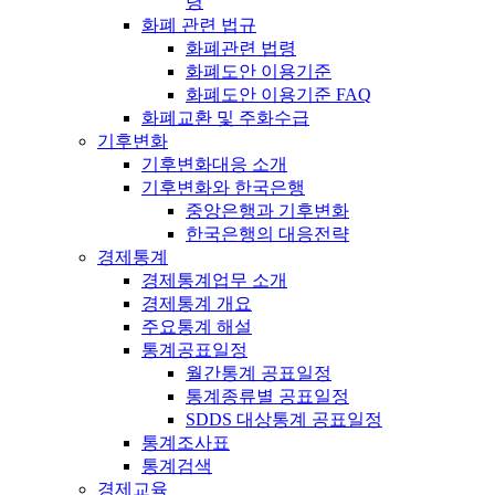
령
화폐 관련 법규
화폐관련 법령
화폐도안 이용기준
화폐도안 이용기준 FAQ
화폐교환 및 주화수급
기후변화
기후변화대응 소개
기후변화와 한국은행
중앙은행과 기후변화
한국은행의 대응전략
경제통계
경제통계업무 소개
경제통계 개요
주요통계 해설
통계공표일정
월간통계 공표일정
통계종류별 공표일정
SDDS 대상통계 공표일정
통계조사표
통계검색
경제교육