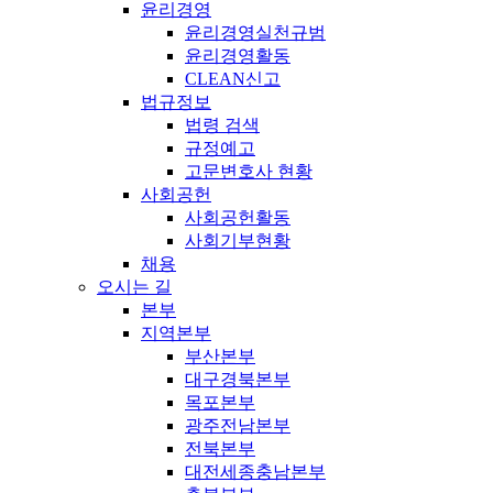
윤리경영
윤리경영실천규범
윤리경영활동
CLEAN신고
법규정보
법령 검색
규정예고
고문변호사 현황
사회공헌
사회공헌활동
사회기부현황
채용
오시는 길
본부
지역본부
부산본부
대구경북본부
목포본부
광주전남본부
전북본부
대전세종충남본부