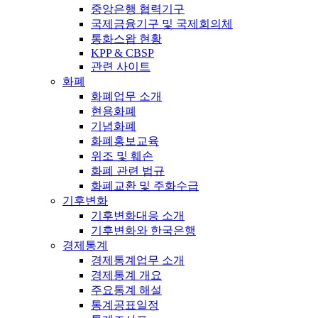
중앙은행 협력기구
국제금융기구 및 국제회의체
통화스왑 현황
KPP & CBSP
관련 사이트
화폐
화폐업무 소개
현용화폐
기념화폐
화폐홍보교육
위조 및 훼손
화폐 관련 법규
화폐교환 및 주화수급
기후변화
기후변화대응 소개
기후변화와 한국은행
경제통계
경제통계업무 소개
경제통계 개요
주요통계 해설
통계공표일정