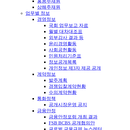
홍콩주재원
상해주재원
업무별 정보
경영정보
국회 업무보고 자료
월별 대차대조표
외부감사 결과 등
윤리경영활동
사회공헌활동
민원처리기준표
정보공개목록
개인정보 제3자 제공 공개
계약정보
발주계획
경쟁입찰계약현황
수의계약현황
통화정책
공개시장운영 공지
금융안정
금융안정포럼 개최 결과
FSB BCBS 공개협의안
글로벌 금융규제 뉴스레터