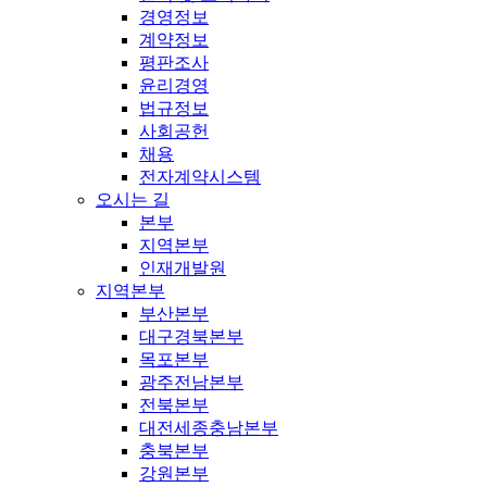
경영정보
계약정보
평판조사
윤리경영
법규정보
사회공헌
채용
전자계약시스템
오시는 길
본부
지역본부
인재개발원
지역본부
부산본부
대구경북본부
목포본부
광주전남본부
전북본부
대전세종충남본부
충북본부
강원본부