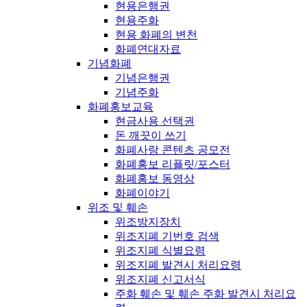
현용은행권
현용주화
현용 화폐의 변천
화폐연대자료
기념화폐
기념은행권
기념주화
화폐홍보교육
현금사용 선택권
돈 깨끗이 쓰기
화폐사랑 콘텐츠 공모전
화폐홍보 리플릿/포스터
화폐홍보 동영상
화폐이야기
위조 및 훼손
위조방지장치
위조지폐 기번호 검색
위조지폐 식별요령
위조지폐 발견시 처리요령
위조지폐 신고서식
주화 훼손 및 훼손 주화 발견시 처리요