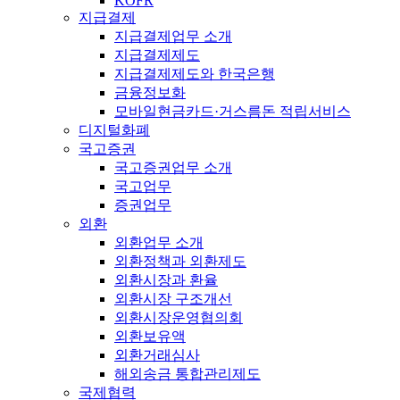
KOFR
지급결제
지급결제업무 소개
지급결제제도
지급결제제도와 한국은행
금융정보화
모바일현금카드·거스름돈 적립서비스
디지털화폐
국고증권
국고증권업무 소개
국고업무
증권업무
외환
외환업무 소개
외환정책과 외환제도
외환시장과 환율
외환시장 구조개선
외환시장운영협의회
외환보유액
외환거래심사
해외송금 통합관리제도
국제협력