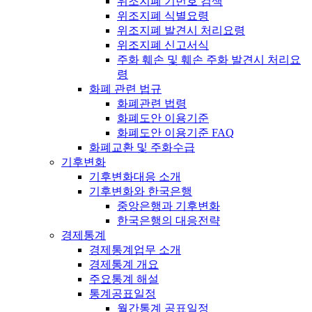
위조지폐 기번호 검색
위조지폐 식별요령
위조지폐 발견시 처리요령
위조지폐 신고서식
주화 훼손 및 훼손 주화 발견시 처리요
령
화폐 관련 법규
화폐관련 법령
화폐도안 이용기준
화폐도안 이용기준 FAQ
화폐교환 및 주화수급
기후변화
기후변화대응 소개
기후변화와 한국은행
중앙은행과 기후변화
한국은행의 대응전략
경제통계
경제통계업무 소개
경제통계 개요
주요통계 해설
통계공표일정
월간통계 공표일정