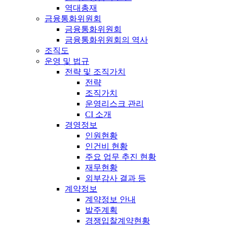
역대총재
금융통화위원회
금융통화위원회
금융통화위원회의 역사
조직도
운영 및 법규
전략 및 조직가치
전략
조직가치
운영리스크 관리
CI 소개
경영정보
인원현황
인건비 현황
주요 업무 추진 현황
재무현황
외부감사 결과 등
계약정보
계약정보 안내
발주계획
경쟁입찰계약현황