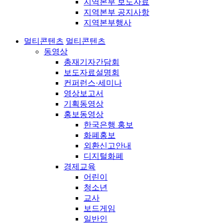
지역본부 보도자료
지역본부 공지사항
지역본부행사
멀티콘텐츠
멀티콘텐츠
동영상
총재기자간담회
보도자료설명회
컨퍼런스·세미나
영상보고서
기획동영상
홍보동영상
한국은행 홍보
화폐홍보
외환신고안내
디지털화폐
경제교육
어린이
청소년
교사
보드게임
일반인