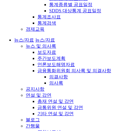
통계종류별 공표일정
SDDS 대상통계 공표일정
통계조사표
통계검색
경제교육
뉴스/자료
뉴스/자료
뉴스 및 의사록
보도자료
주간보도계획
언론보도해명자료
금융통화위원회 의사록 및 의결사항
의결사항
의사록
공지사항
연설 및 강연
총재 연설 및 강연
금통위원 연설 및 강연
기타 연설 및 강연
블로그
간행물