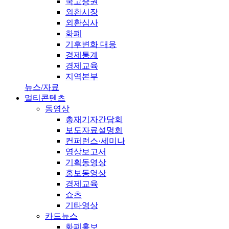
국고증권
외환시장
외환심사
화폐
기후변화 대응
경제통계
경제교육
지역본부
뉴스/자료
멀티콘텐츠
동영상
총재기자간담회
보도자료설명회
컨퍼런스·세미나
영상보고서
기획동영상
홍보동영상
경제교육
쇼츠
기타영상
카드뉴스
화폐홍보