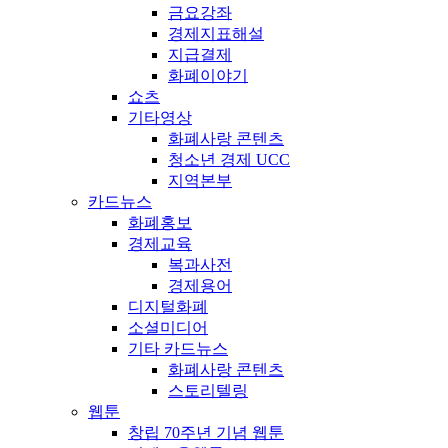
금요강좌
경제지표해설
지급결제
화폐이야기
쇼츠
기타영상
화폐사랑 콘텐츠
청소년 경제 UCC
지역본부
카드뉴스
화폐홍보
경제교육
복과사전
경제용어
디지털화폐
소셜미디어
기타 카드뉴스
화폐사랑 콘텐츠
스토리텔링
웹툰
창립 70주년 기념 웹툰