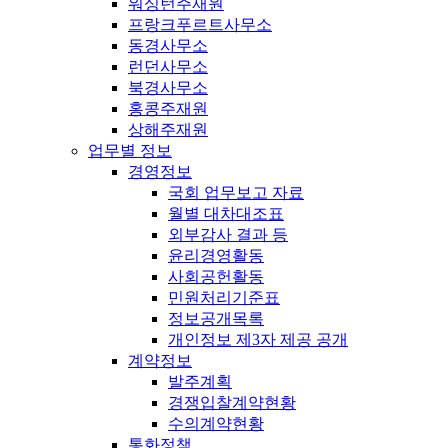
워싱턴주재원
프랑크푸르트사무소
동경사무소
런던사무소
북경사무소
홍콩주재원
상해주재원
업무별 정보
경영정보
국회 업무보고 자료
월별 대차대조표
외부감사 결과 등
윤리경영활동
사회공헌활동
민원처리기준표
정보공개목록
개인정보 제3자 제공 공개
계약정보
발주계획
경쟁입찰계약현황
수의계약현황
통화정책