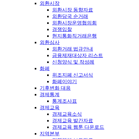
외환시장
외환시장 동향자료
외환당국 순거래
외환시장운영협의회
경쟁입찰
현지통화직거래은행
외환심사
외환거래 법규안내
금융제재대상자 리스트
신청양식 및 작성례
화폐
위조지폐 신고서식
화폐이야기
기후변화 대응
경제통계
통계조사표
경제교육
경제교육소식
경제교육 발간자료
경제교육 웹툰 다운로드
지역본부