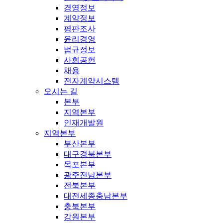
경영정보
계약정보
평판조사
윤리경영
법규정보
사회공헌
채용
전자계약시스템
오시는 길
본부
지역본부
인재개발원
지역본부
부산본부
대구경북본부
목포본부
광주전남본부
전북본부
대전세종충남본부
충북본부
강원본부