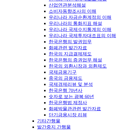
산업연관분석해설
소비자동향조사의 이해
우리나라 자금순환계정의 이해
우리나라의 통화지표 해설
우리나라 국제수지통계의 이해
우리나라 국제투자대조표의 이해
한국은행의 발권업무
화폐관련 발간자료
한국의 지급결제제도
한국은행의 증권업무 해설
한국의 외환시장과 외환제도
국제금융기구
중국의 금융제도
국제경제리뷰 및 분석
한국은행 70년사
숫자로 보는 광복 60년
한국은행법 제정사
화폐박물관관련 발간자료
단기금융시장 리뷰
기타간행물
발간중지 간행물