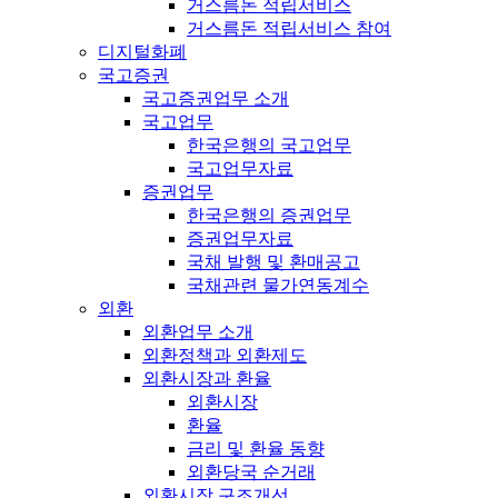
거스름돈 적립서비스
거스름돈 적립서비스 참여
디지털화폐
국고증권
국고증권업무 소개
국고업무
한국은행의 국고업무
국고업무자료
증권업무
한국은행의 증권업무
증권업무자료
국채 발행 및 환매공고
국채관련 물가연동계수
외환
외환업무 소개
외환정책과 외환제도
외환시장과 환율
외환시장
환율
금리 및 환율 동향
외환당국 순거래
외환시장 구조개선