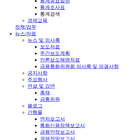
통계공표일정
통계조사표
통계검색
경제교육
정책/업무
뉴스/자료
뉴스 및 의사록
보도자료
주간보도계획
언론보도해명자료
금융통화위원회 의사록 및 의결사항
공지사항
주요행사
연설 및 강연
총재
금통위원
블로그
간행물
연차보고서
통화신용정책보고서
금융안정보고서
경제전망보고서