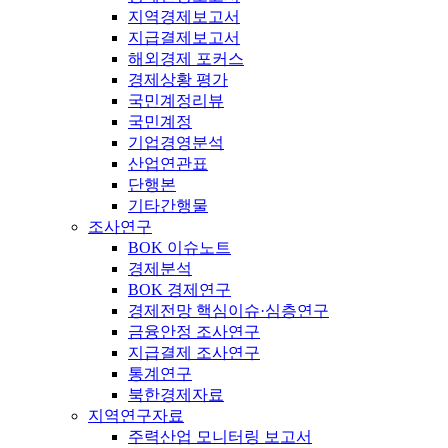
지역경제보고서
지급결제보고서
해외경제 포커스
경제상황 평가
국민계정리뷰
국민계정
기업경영분석
산업연관표
단행본
기타간행물
조사연구
BOK 이슈노트
경제분석
BOK 경제연구
경제전망 핵심이슈·심층연구
금융안정 조사연구
지급결제 조사연구
통계연구
북한경제자료
지역연구자료
주력산업 모니터링 보고서