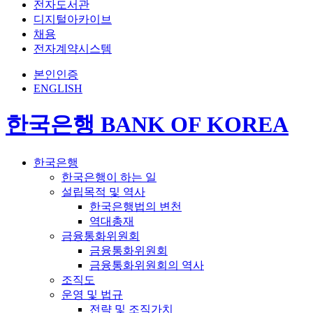
전자도서관
디지털아카이브
채용
전자계약시스템
본인인증
ENGLISH
한국은행 BANK OF KOREA
한국은행
한국은행이 하는 일
설립목적 및 역사
한국은행법의 변천
역대총재
금융통화위원회
금융통화위원회
금융통화위원회의 역사
조직도
운영 및 법규
전략 및 조직가치