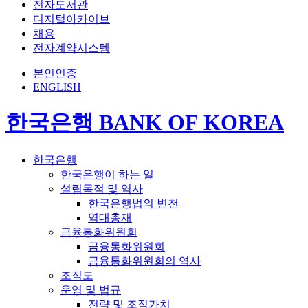
전자도서관
디지털아카이브
채용
전자계약시스템
본인인증
ENGLISH
한국은행 BANK OF KOREA
한국은행
한국은행이 하는 일
설립목적 및 역사
한국은행법의 변천
역대총재
금융통화위원회
금융통화위원회
금융통화위원회의 역사
조직도
운영 및 법규
전략 및 조직가치