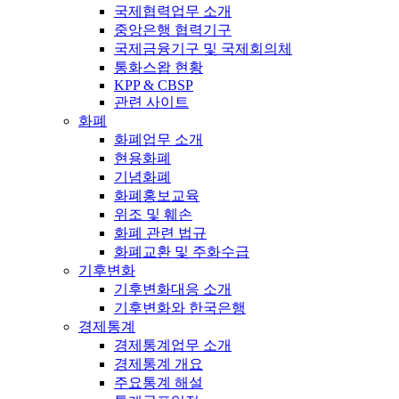
국제협력업무 소개
중앙은행 협력기구
국제금융기구 및 국제회의체
통화스왑 현황
KPP & CBSP
관련 사이트
화폐
화폐업무 소개
현용화폐
기념화폐
화폐홍보교육
위조 및 훼손
화폐 관련 법규
화폐교환 및 주화수급
기후변화
기후변화대응 소개
기후변화와 한국은행
경제통계
경제통계업무 소개
경제통계 개요
주요통계 해설