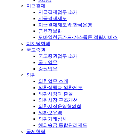
KOFR
지급결제
지급결제업무 소개
지급결제제도
지급결제제도와 한국은행
금융정보화
모바일현금카드·거스름돈 적립서비스
디지털화폐
국고증권
국고증권업무 소개
국고업무
증권업무
외환
외환업무 소개
외환정책과 외환제도
외환시장과 환율
외환시장 구조개선
외환시장운영협의회
외환보유액
외환거래심사
해외송금 통합관리제도
국제협력