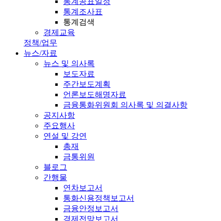
통계공표일정
통계조사표
통계검색
경제교육
정책/업무
뉴스/자료
뉴스 및 의사록
보도자료
주간보도계획
언론보도해명자료
금융통화위원회 의사록 및 의결사항
공지사항
주요행사
연설 및 강연
총재
금통위원
블로그
간행물
연차보고서
통화신용정책보고서
금융안정보고서
경제전망보고서