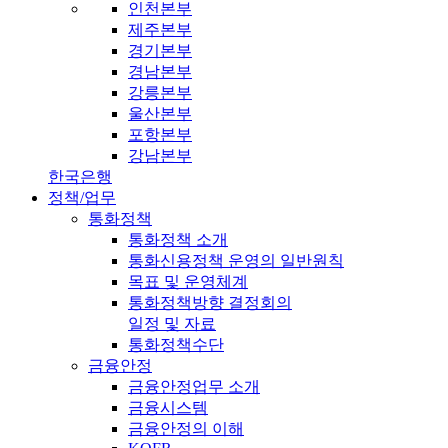
인천본부
제주본부
경기본부
경남본부
강릉본부
울산본부
포항본부
강남본부
한국은행
정책/업무
통화정책
통화정책 소개
통화신용정책 운영의 일반원칙
목표 및 운영체계
통화정책방향 결정회의
일정 및 자료
통화정책수단
금융안정
금융안정업무 소개
금융시스템
금융안정의 이해