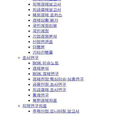
지역경제보고서
지급결제보고서
해외경제 포커스
경제상황 평가
국민계정리뷰
국민계정
기업경영분석
산업연관표
단행본
기타간행물
조사연구
BOK 이슈노트
경제분석
BOK 경제연구
경제전망 핵심이슈·심층연구
금융안정 조사연구
지급결제 조사연구
통계연구
북한경제자료
지역연구자료
주력산업 모니터링 보고서