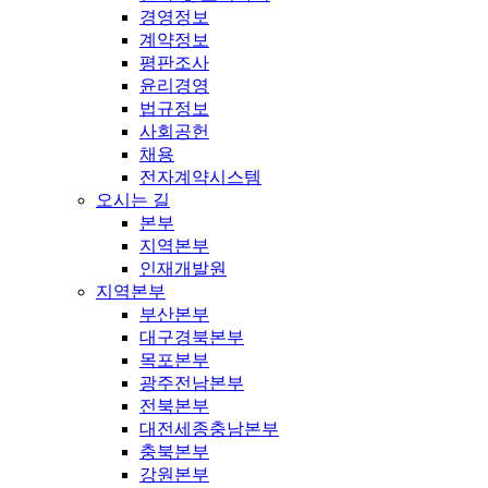
경영정보
계약정보
평판조사
윤리경영
법규정보
사회공헌
채용
전자계약시스템
오시는 길
본부
지역본부
인재개발원
지역본부
부산본부
대구경북본부
목포본부
광주전남본부
전북본부
대전세종충남본부
충북본부
강원본부