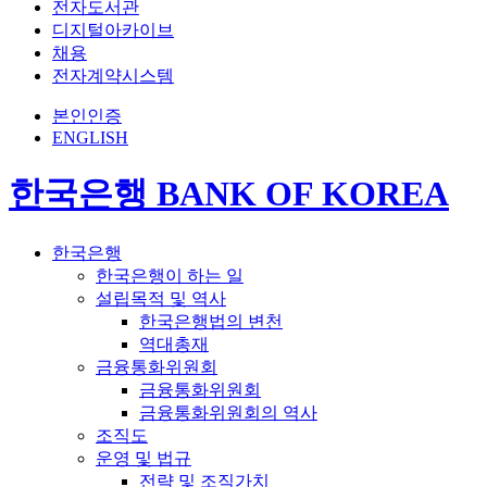
전자도서관
디지털아카이브
채용
전자계약시스템
본인인증
ENGLISH
한국은행 BANK OF KOREA
한국은행
한국은행이 하는 일
설립목적 및 역사
한국은행법의 변천
역대총재
금융통화위원회
금융통화위원회
금융통화위원회의 역사
조직도
운영 및 법규
전략 및 조직가치