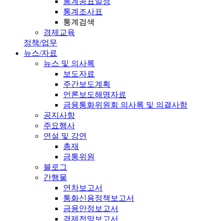
통계공표일정
통계조사표
통계검색
경제교육
정책/업무
뉴스/자료
뉴스 및 의사록
보도자료
주간보도계획
언론보도해명자료
금융통화위원회 의사록 및 의결사항
공지사항
주요행사
연설 및 강연
총재
금통위원
블로그
간행물
연차보고서
통화신용정책보고서
금융안정보고서
경제전망보고서