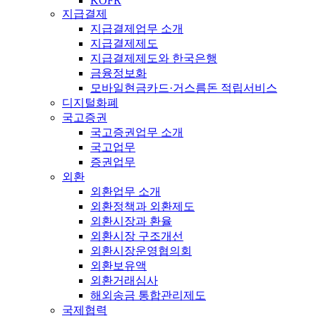
KOFR
지급결제
지급결제업무 소개
지급결제제도
지급결제제도와 한국은행
금융정보화
모바일현금카드·거스름돈 적립서비스
디지털화폐
국고증권
국고증권업무 소개
국고업무
증권업무
외환
외환업무 소개
외환정책과 외환제도
외환시장과 환율
외환시장 구조개선
외환시장운영협의회
외환보유액
외환거래심사
해외송금 통합관리제도
국제협력