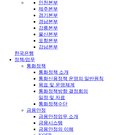
인천본부
제주본부
경기본부
경남본부
강릉본부
울산본부
포항본부
강남본부
한국은행
정책/업무
통화정책
통화정책 소개
통화신용정책 운영의 일반원칙
목표 및 운영체계
통화정책방향 결정회의
일정 및 자료
통화정책수단
금융안정
금융안정업무 소개
금융시스템
금융안정의 이해