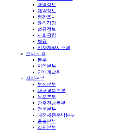
경영정보
계약정보
평판조사
윤리경영
법규정보
사회공헌
채용
전자계약시스템
오시는 길
본부
지역본부
인재개발원
지역본부
부산본부
대구경북본부
목포본부
광주전남본부
전북본부
대전세종충남본부
충북본부
강원본부