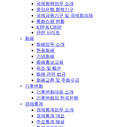
국제협력업무 소개
중앙은행 협력기구
국제금융기구 및 국제회의체
통화스왑 현황
KPP & CBSP
관련 사이트
화폐
화폐업무 소개
현용화폐
기념화폐
화폐홍보교육
위조 및 훼손
화폐 관련 법규
화폐교환 및 주화수급
기후변화
기후변화대응 소개
기후변화와 한국은행
경제통계
경제통계업무 소개
경제통계 개요
주요통계 해설