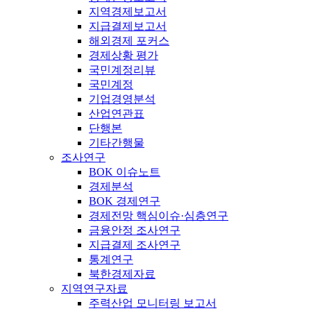
지역경제보고서
지급결제보고서
해외경제 포커스
경제상황 평가
국민계정리뷰
국민계정
기업경영분석
산업연관표
단행본
기타간행물
조사연구
BOK 이슈노트
경제분석
BOK 경제연구
경제전망 핵심이슈·심층연구
금융안정 조사연구
지급결제 조사연구
통계연구
북한경제자료
지역연구자료
주력산업 모니터링 보고서