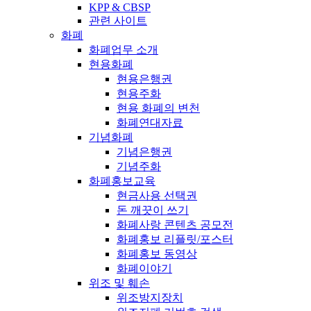
KPP & CBSP
관련 사이트
화폐
화폐업무 소개
현용화폐
현용은행권
현용주화
현용 화폐의 변천
화폐연대자료
기념화폐
기념은행권
기념주화
화폐홍보교육
현금사용 선택권
돈 깨끗이 쓰기
화폐사랑 콘텐츠 공모전
화폐홍보 리플릿/포스터
화폐홍보 동영상
화폐이야기
위조 및 훼손
위조방지장치