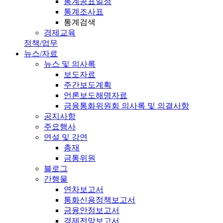
통계공표일정
통계조사표
통계검색
경제교육
정책/업무
뉴스/자료
뉴스 및 의사록
보도자료
주간보도계획
언론보도해명자료
금융통화위원회 의사록 및 의결사항
공지사항
주요행사
연설 및 강연
총재
금통위원
블로그
간행물
연차보고서
통화신용정책보고서
금융안정보고서
경제전망보고서