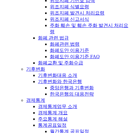
위조지폐 기번호 검색
위조지폐 식별요령
위조지폐 발견시 처리요령
위조지폐 신고서식
주화 훼손 및 훼손 주화 발견시 처리요
령
화폐 관련 법규
화폐관련 법령
화폐도안 이용기준
화폐도안 이용기준 FAQ
화폐교환 및 주화수급
기후변화
기후변화대응 소개
기후변화와 한국은행
중앙은행과 기후변화
한국은행의 대응전략
경제통계
경제통계업무 소개
경제통계 개요
주요통계 해설
통계공표일정
월간통계 공표일정