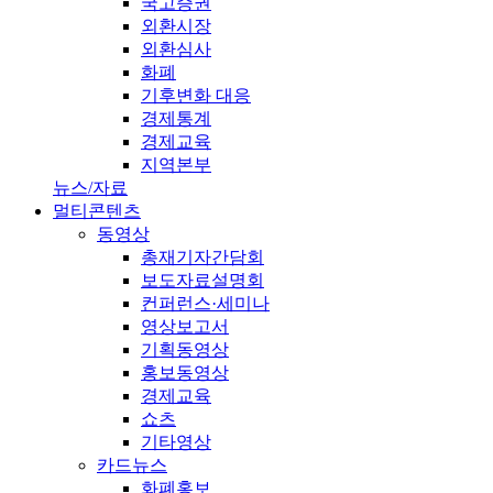
국고증권
외환시장
외환심사
화폐
기후변화 대응
경제통계
경제교육
지역본부
뉴스/자료
멀티콘텐츠
동영상
총재기자간담회
보도자료설명회
컨퍼런스·세미나
영상보고서
기획동영상
홍보동영상
경제교육
쇼츠
기타영상
카드뉴스
화폐홍보