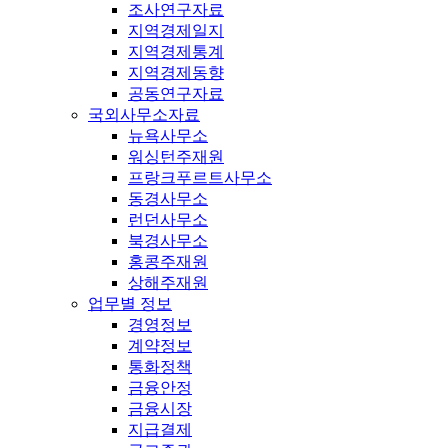
조사연구자료
지역경제일지
지역경제통계
지역경제동향
공동연구자료
국외사무소자료
뉴욕사무소
워싱턴주재원
프랑크푸르트사무소
동경사무소
런던사무소
북경사무소
홍콩주재원
상해주재원
업무별 정보
경영정보
계약정보
통화정책
금융안정
금융시장
지급결제