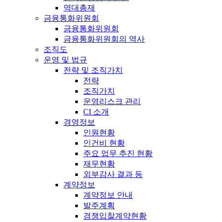
역대총재
금융통화위원회
금융통화위원회
금융통화위원회의 역사
조직도
운영 및 법규
전략 및 조직가치
전략
조직가치
운영리스크 관리
CI 소개
경영정보
인원현황
인건비 현황
주요 업무 추진 현황
재무현황
외부감사 결과 등
계약정보
계약정보 안내
발주계획
경쟁입찰계약현황