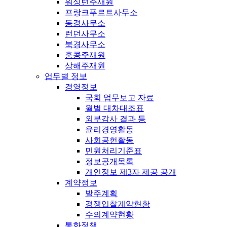
워싱턴주재원
프랑크푸르트사무소
동경사무소
런던사무소
북경사무소
홍콩주재원
상해주재원
업무별 정보
경영정보
국회 업무보고 자료
월별 대차대조표
외부감사 결과 등
윤리경영활동
사회공헌활동
민원처리기준표
정보공개목록
개인정보 제3자 제공 공개
계약정보
발주계획
경쟁입찰계약현황
수의계약현황
통화정책