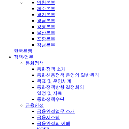
인천본부
제주본부
경기본부
경남본부
강릉본부
울산본부
포항본부
강남본부
한국은행
정책/업무
통화정책
통화정책 소개
통화신용정책 운영의 일반원칙
목표 및 운영체계
통화정책방향 결정회의
일정 및 자료
통화정책수단
금융안정
금융안정업무 소개
금융시스템
금융안정의 이해