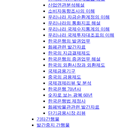
산업연관분석해설
소비자동향조사의 이해
우리나라 자금순환계정의 이해
우리나라의 통화지표 해설
우리나라 국제수지통계의 이해
우리나라 국제투자대조표의 이해
한국은행의 발권업무
화폐관련 발간자료
한국의 지급결제제도
한국은행의 증권업무 해설
한국의 외환시장과 외환제도
국제금융기구
중국의 금융제도
국제경제리뷰 및 분석
한국은행 70년사
숫자로 보는 광복 60년
한국은행법 제정사
화폐박물관관련 발간자료
단기금융시장 리뷰
기타간행물
발간중지 간행물