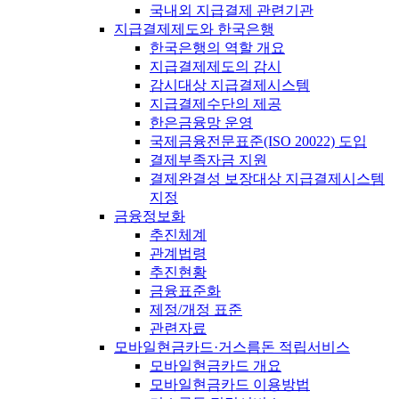
국내외 지급결제 관련기관
지급결제제도와 한국은행
한국은행의 역할 개요
지급결제제도의 감시
감시대상 지급결제시스템
지급결제수단의 제공
한은금융망 운영
국제금융전문표준(ISO 20022) 도입
결제부족자금 지원
결제완결성 보장대상 지급결제시스템
지정
금융정보화
추진체계
관계법령
추진현황
금융표준화
제정/개정 표준
관련자료
모바일현금카드·거스름돈 적립서비스
모바일현금카드 개요
모바일현금카드 이용방법