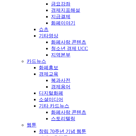
금요강좌
경제지표해설
지급결제
화폐이야기
쇼츠
기타영상
화폐사랑 콘텐츠
청소년 경제 UCC
지역본부
카드뉴스
화폐홍보
경제교육
복과사전
경제용어
디지털화폐
소셜미디어
기타 카드뉴스
화폐사랑 콘텐츠
스토리텔링
웹툰
창립 70주년 기념 웹툰