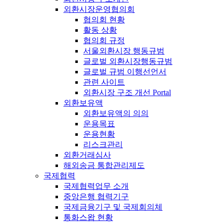
외환시장운영협의회
협의회 현황
활동 상황
협의회 규정
서울외환시장 행동규범
글로벌 외환시장행동규범
글로벌 규범 이행선언서
관련 사이트
외환시장 구조 개선 Portal
외환보유액
외환보유액의 의의
운용목표
운용현황
리스크관리
외환거래심사
해외송금 통합관리제도
국제협력
국제협력업무 소개
중앙은행 협력기구
국제금융기구 및 국제회의체
통화스왑 현황