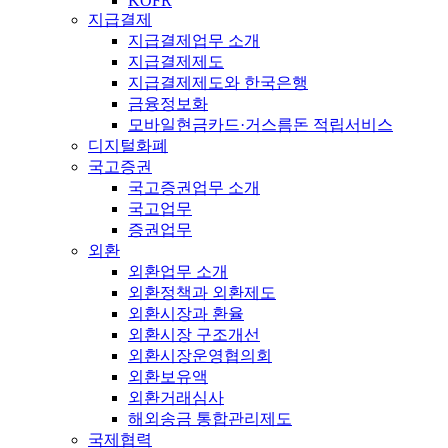
KOFR
지급결제
지급결제업무 소개
지급결제제도
지급결제제도와 한국은행
금융정보화
모바일현금카드·거스름돈 적립서비스
디지털화폐
국고증권
국고증권업무 소개
국고업무
증권업무
외환
외환업무 소개
외환정책과 외환제도
외환시장과 환율
외환시장 구조개선
외환시장운영협의회
외환보유액
외환거래심사
해외송금 통합관리제도
국제협력