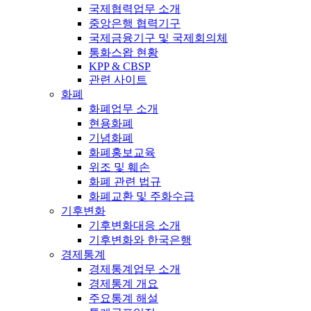
국제협력업무 소개
중앙은행 협력기구
국제금융기구 및 국제회의체
통화스왑 현황
KPP & CBSP
관련 사이트
화폐
화폐업무 소개
현용화폐
기념화폐
화폐홍보교육
위조 및 훼손
화폐 관련 법규
화폐교환 및 주화수급
기후변화
기후변화대응 소개
기후변화와 한국은행
경제통계
경제통계업무 소개
경제통계 개요
주요통계 해설