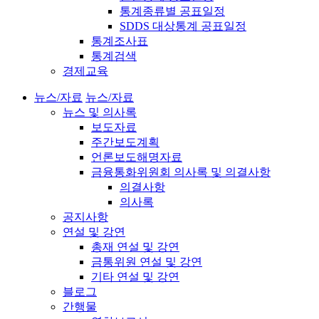
통계종류별 공표일정
SDDS 대상통계 공표일정
통계조사표
통계검색
경제교육
뉴스/자료
뉴스/자료
뉴스 및 의사록
보도자료
주간보도계획
언론보도해명자료
금융통화위원회 의사록 및 의결사항
의결사항
의사록
공지사항
연설 및 강연
총재 연설 및 강연
금통위원 연설 및 강연
기타 연설 및 강연
블로그
간행물