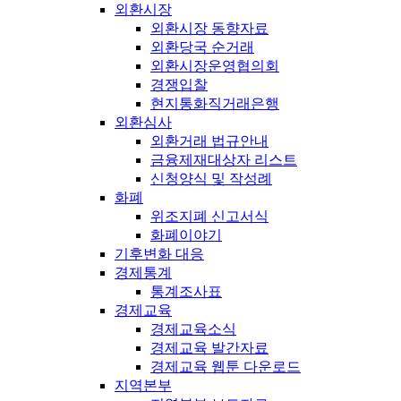
외환시장
외환시장 동향자료
외환당국 순거래
외환시장운영협의회
경쟁입찰
현지통화직거래은행
외환심사
외환거래 법규안내
금융제재대상자 리스트
신청양식 및 작성례
화폐
위조지폐 신고서식
화폐이야기
기후변화 대응
경제통계
통계조사표
경제교육
경제교육소식
경제교육 발간자료
경제교육 웹툰 다운로드
지역본부