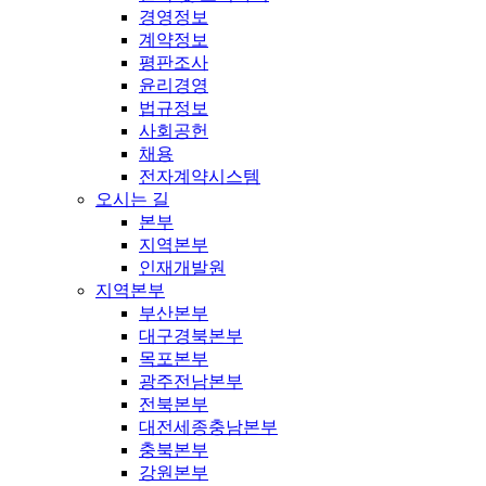
경영정보
계약정보
평판조사
윤리경영
법규정보
사회공헌
채용
전자계약시스템
오시는 길
본부
지역본부
인재개발원
지역본부
부산본부
대구경북본부
목포본부
광주전남본부
전북본부
대전세종충남본부
충북본부
강원본부