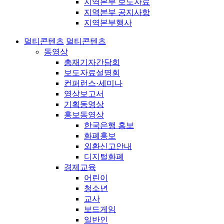
지역본부 보도자료
지역본부 공지사항
지역본부행사
멀티콘텐츠
멀티콘텐츠
동영상
총재기자간담회
보도자료설명회
컨퍼런스·세미나
영상보고서
기획동영상
홍보동영상
한국은행 홍보
화폐홍보
외환신고안내
디지털화폐
경제교육
어린이
청소년
교사
보드게임
일반인