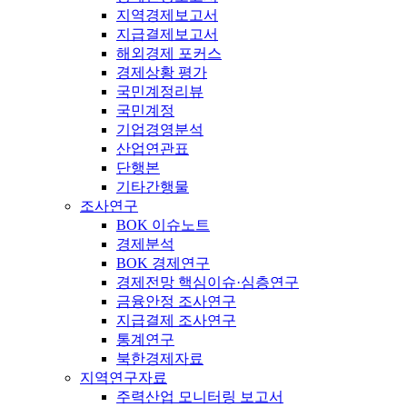
지역경제보고서
지급결제보고서
해외경제 포커스
경제상황 평가
국민계정리뷰
국민계정
기업경영분석
산업연관표
단행본
기타간행물
조사연구
BOK 이슈노트
경제분석
BOK 경제연구
경제전망 핵심이슈·심층연구
금융안정 조사연구
지급결제 조사연구
통계연구
북한경제자료
지역연구자료
주력산업 모니터링 보고서