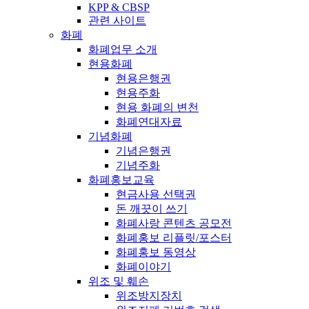
KPP & CBSP
관련 사이트
화폐
화폐업무 소개
현용화폐
현용은행권
현용주화
현용 화폐의 변천
화폐연대자료
기념화폐
기념은행권
기념주화
화폐홍보교육
현금사용 선택권
돈 깨끗이 쓰기
화폐사랑 콘텐츠 공모전
화폐홍보 리플릿/포스터
화폐홍보 동영상
화폐이야기
위조 및 훼손
위조방지장치