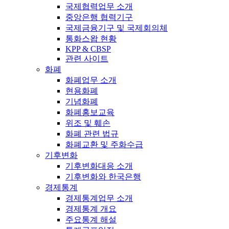
국제협력업무 소개
중앙은행 협력기구
국제금융기구 및 국제회의체
통화스왑 현황
KPP & CBSP
관련 사이트
화폐
화폐업무 소개
현용화폐
기념화폐
화폐홍보교육
위조 및 훼손
화폐 관련 법규
화폐교환 및 주화수급
기후변화
기후변화대응 소개
기후변화와 한국은행
경제통계
경제통계업무 소개
경제통계 개요
주요통계 해설