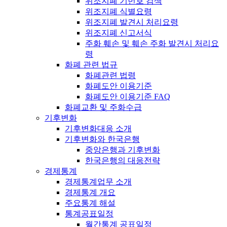
위조지폐 기번호 검색
위조지폐 식별요령
위조지폐 발견시 처리요령
위조지폐 신고서식
주화 훼손 및 훼손 주화 발견시 처리요
령
화폐 관련 법규
화폐관련 법령
화폐도안 이용기준
화폐도안 이용기준 FAQ
화폐교환 및 주화수급
기후변화
기후변화대응 소개
기후변화와 한국은행
중앙은행과 기후변화
한국은행의 대응전략
경제통계
경제통계업무 소개
경제통계 개요
주요통계 해설
통계공표일정
월간통계 공표일정