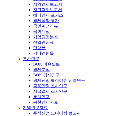
지역경제보고서
지급결제보고서
해외경제 포커스
경제상황 평가
국민계정리뷰
국민계정
기업경영분석
산업연관표
단행본
기타간행물
조사연구
BOK 이슈노트
경제분석
BOK 경제연구
경제전망 핵심이슈·심층연구
금융안정 조사연구
지급결제 조사연구
통계연구
북한경제자료
지역연구자료
주력산업 모니터링 보고서