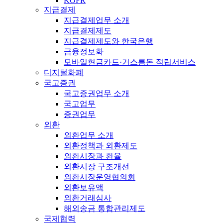
KOFR
지급결제
지급결제업무 소개
지급결제제도
지급결제제도와 한국은행
금융정보화
모바일현금카드·거스름돈 적립서비스
디지털화폐
국고증권
국고증권업무 소개
국고업무
증권업무
외환
외환업무 소개
외환정책과 외환제도
외환시장과 환율
외환시장 구조개선
외환시장운영협의회
외환보유액
외환거래심사
해외송금 통합관리제도
국제협력