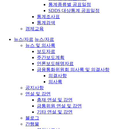
통계종류별 공표일정
SDDS 대상통계 공표일정
통계조사표
통계검색
경제교육
뉴스/자료
뉴스/자료
뉴스 및 의사록
보도자료
주간보도계획
언론보도해명자료
금융통화위원회 의사록 및 의결사항
의결사항
의사록
공지사항
연설 및 강연
총재 연설 및 강연
금통위원 연설 및 강연
기타 연설 및 강연
블로그
간행물