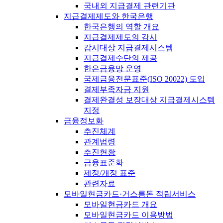
국내외 지급결제 관련기관
지급결제제도와 한국은행
한국은행의 역할 개요
지급결제제도의 감시
감시대상 지급결제시스템
지급결제수단의 제공
한은금융망 운영
국제금융전문표준(ISO 20022) 도입
결제부족자금 지원
결제완결성 보장대상 지급결제시스템
지정
금융정보화
추진체계
관계법령
추진현황
금융표준화
제정/개정 표준
관련자료
모바일현금카드·거스름돈 적립서비스
모바일현금카드 개요
모바일현금카드 이용방법