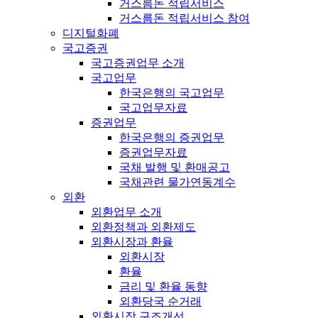
거스름돈 적립서비스
거스름돈 적립서비스 참여
디지털화폐
국고증권
국고증권업무 소개
국고업무
한국은행의 국고업무
국고업무자료
증권업무
한국은행의 증권업무
증권업무자료
국채 발행 및 환매공고
국채관련 물가연동계수
외환
외환업무 소개
외환정책과 외환제도
외환시장과 환율
외환시장
환율
금리 및 환율 동향
외환당국 순거래
외환시장 구조개선