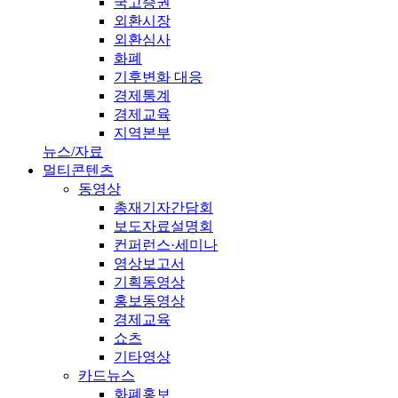
국고증권
외환시장
외환심사
화폐
기후변화 대응
경제통계
경제교육
지역본부
뉴스/자료
멀티콘텐츠
동영상
총재기자간담회
보도자료설명회
컨퍼런스·세미나
영상보고서
기획동영상
홍보동영상
경제교육
쇼츠
기타영상
카드뉴스
화폐홍보