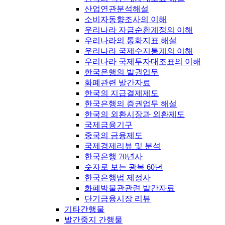
산업연관분석해설
소비자동향조사의 이해
우리나라 자금순환계정의 이해
우리나라의 통화지표 해설
우리나라 국제수지통계의 이해
우리나라 국제투자대조표의 이해
한국은행의 발권업무
화폐관련 발간자료
한국의 지급결제제도
한국은행의 증권업무 해설
한국의 외환시장과 외환제도
국제금융기구
중국의 금융제도
국제경제리뷰 및 분석
한국은행 70년사
숫자로 보는 광복 60년
한국은행법 제정사
화폐박물관관련 발간자료
단기금융시장 리뷰
기타간행물
발간중지 간행물