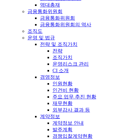
역대총재
금융통화위원회
금융통화위원회
금융통화위원회의 역사
조직도
운영 및 법규
전략 및 조직가치
전략
조직가치
운영리스크 관리
CI 소개
경영정보
인원현황
인건비 현황
주요 업무 추진 현황
재무현황
외부감사 결과 등
계약정보
계약정보 안내
발주계획
경쟁입찰계약현황