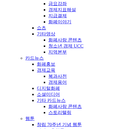
금요강좌
경제지표해설
지급결제
화폐이야기
쇼츠
기타영상
화폐사랑 콘텐츠
청소년 경제 UCC
지역본부
카드뉴스
화폐홍보
경제교육
복과사전
경제용어
디지털화폐
소셜미디어
기타 카드뉴스
화폐사랑 콘텐츠
스토리텔링
웹툰
창립 70주년 기념 웹툰