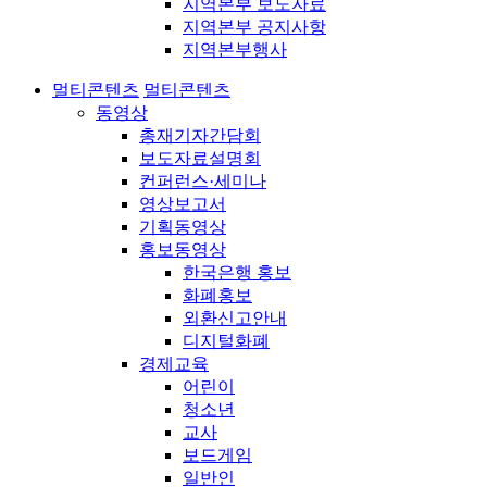
지역본부 보도자료
지역본부 공지사항
지역본부행사
멀티콘텐츠
멀티콘텐츠
동영상
총재기자간담회
보도자료설명회
컨퍼런스·세미나
영상보고서
기획동영상
홍보동영상
한국은행 홍보
화폐홍보
외환신고안내
디지털화폐
경제교육
어린이
청소년
교사
보드게임
일반인