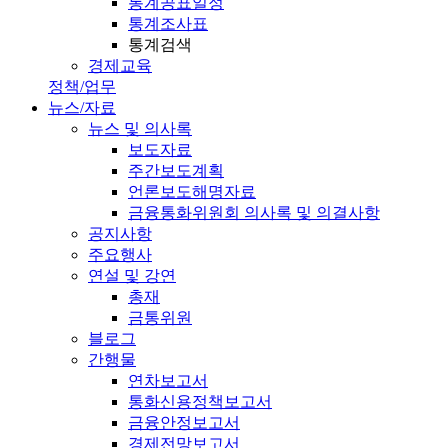
통계공표일정
통계조사표
통계검색
경제교육
정책/업무
뉴스/자료
뉴스 및 의사록
보도자료
주간보도계획
언론보도해명자료
금융통화위원회 의사록 및 의결사항
공지사항
주요행사
연설 및 강연
총재
금통위원
블로그
간행물
연차보고서
통화신용정책보고서
금융안정보고서
경제전망보고서