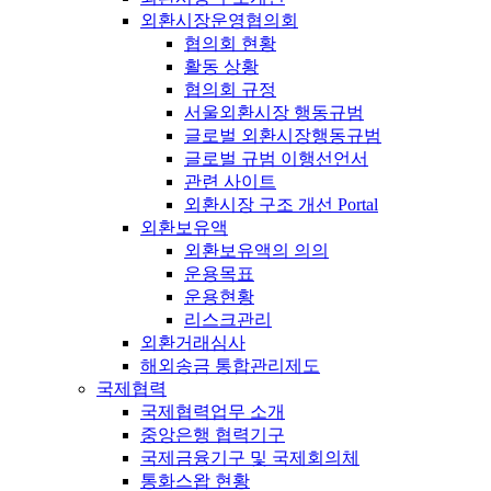
외환시장운영협의회
협의회 현황
활동 상황
협의회 규정
서울외환시장 행동규범
글로벌 외환시장행동규범
글로벌 규범 이행선언서
관련 사이트
외환시장 구조 개선 Portal
외환보유액
외환보유액의 의의
운용목표
운용현황
리스크관리
외환거래심사
해외송금 통합관리제도
국제협력
국제협력업무 소개
중앙은행 협력기구
국제금융기구 및 국제회의체
통화스왑 현황