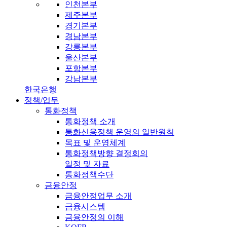
인천본부
제주본부
경기본부
경남본부
강릉본부
울산본부
포항본부
강남본부
한국은행
정책/업무
통화정책
통화정책 소개
통화신용정책 운영의 일반원칙
목표 및 운영체계
통화정책방향 결정회의
일정 및 자료
통화정책수단
금융안정
금융안정업무 소개
금융시스템
금융안정의 이해