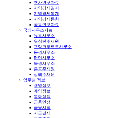
조사연구자료
지역경제일지
지역경제통계
지역경제동향
공동연구자료
국외사무소자료
뉴욕사무소
워싱턴주재원
프랑크푸르트사무소
동경사무소
런던사무소
북경사무소
홍콩주재원
상해주재원
업무별 정보
경영정보
계약정보
통화정책
금융안정
금융시장
지급결제