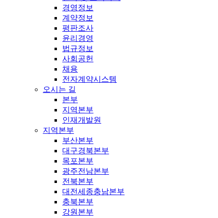
경영정보
계약정보
평판조사
윤리경영
법규정보
사회공헌
채용
전자계약시스템
오시는 길
본부
지역본부
인재개발원
지역본부
부산본부
대구경북본부
목포본부
광주전남본부
전북본부
대전세종충남본부
충북본부
강원본부