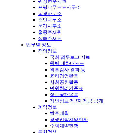
워싱턴주재원
프랑크푸르트사무소
동경사무소
런던사무소
북경사무소
홍콩주재원
상해주재원
업무별 정보
경영정보
국회 업무보고 자료
월별 대차대조표
외부감사 결과 등
윤리경영활동
사회공헌활동
민원처리기준표
정보공개목록
개인정보 제3자 제공 공개
계약정보
발주계획
경쟁입찰계약현황
수의계약현황
통화정책