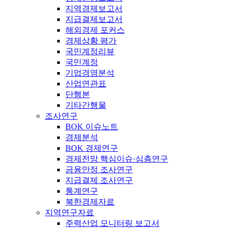
지역경제보고서
지급결제보고서
해외경제 포커스
경제상황 평가
국민계정리뷰
국민계정
기업경영분석
산업연관표
단행본
기타간행물
조사연구
BOK 이슈노트
경제분석
BOK 경제연구
경제전망 핵심이슈·심층연구
금융안정 조사연구
지급결제 조사연구
통계연구
북한경제자료
지역연구자료
주력산업 모니터링 보고서