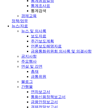
통계공표일정
통계조사표
통계검색
경제교육
정책/업무
뉴스/자료
뉴스 및 의사록
보도자료
주간보도계획
언론보도해명자료
금융통화위원회 의사록 및 의결사항
공지사항
주요행사
연설 및 강연
총재
금통위원
블로그
간행물
연차보고서
통화신용정책보고서
금융안정보고서
경제전망보고서