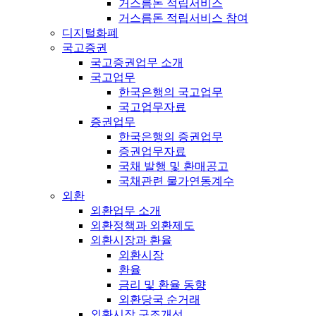
거스름돈 적립서비스
거스름돈 적립서비스 참여
디지털화폐
국고증권
국고증권업무 소개
국고업무
한국은행의 국고업무
국고업무자료
증권업무
한국은행의 증권업무
증권업무자료
국채 발행 및 환매공고
국채관련 물가연동계수
외환
외환업무 소개
외환정책과 외환제도
외환시장과 환율
외환시장
환율
금리 및 환율 동향
외환당국 순거래
외환시장 구조개선