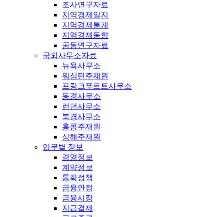
조사연구자료
지역경제일지
지역경제통계
지역경제동향
공동연구자료
국외사무소자료
뉴욕사무소
워싱턴주재원
프랑크푸르트사무소
동경사무소
런던사무소
북경사무소
홍콩주재원
상해주재원
업무별 정보
경영정보
계약정보
통화정책
금융안정
금융시장
지급결제