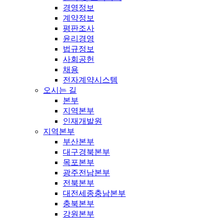
경영정보
계약정보
평판조사
윤리경영
법규정보
사회공헌
채용
전자계약시스템
오시는 길
본부
지역본부
인재개발원
지역본부
부산본부
대구경북본부
목포본부
광주전남본부
전북본부
대전세종충남본부
충북본부
강원본부