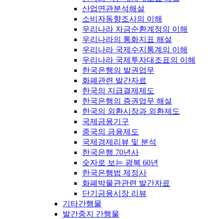
산업연관분석해설
소비자동향조사의 이해
우리나라 자금순환계정의 이해
우리나라의 통화지표 해설
우리나라 국제수지통계의 이해
우리나라 국제투자대조표의 이해
한국은행의 발권업무
화폐관련 발간자료
한국의 지급결제제도
한국은행의 증권업무 해설
한국의 외환시장과 외환제도
국제금융기구
중국의 금융제도
국제경제리뷰 및 분석
한국은행 70년사
숫자로 보는 광복 60년
한국은행법 제정사
화폐박물관관련 발간자료
단기금융시장 리뷰
기타간행물
발간중지 간행물