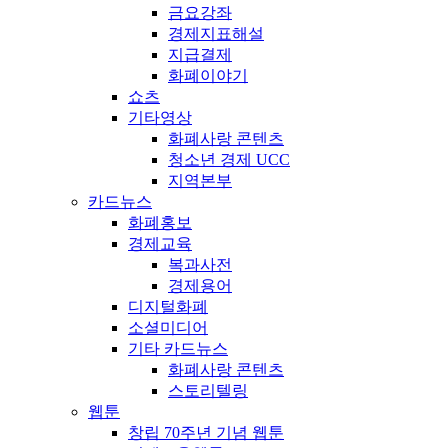
금요강좌
경제지표해설
지급결제
화폐이야기
쇼츠
기타영상
화폐사랑 콘텐츠
청소년 경제 UCC
지역본부
카드뉴스
화폐홍보
경제교육
복과사전
경제용어
디지털화폐
소셜미디어
기타 카드뉴스
화폐사랑 콘텐츠
스토리텔링
웹툰
창립 70주년 기념 웹툰