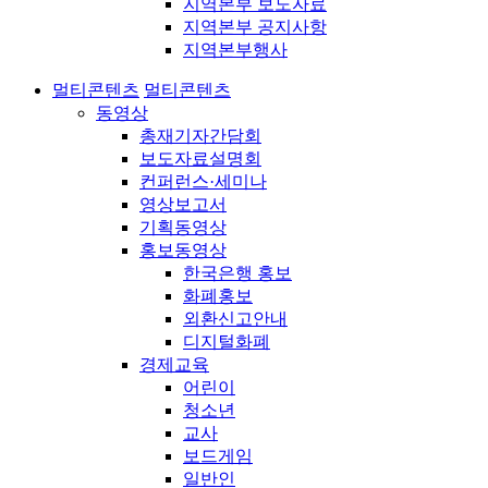
지역본부 보도자료
지역본부 공지사항
지역본부행사
멀티콘텐츠
멀티콘텐츠
동영상
총재기자간담회
보도자료설명회
컨퍼런스·세미나
영상보고서
기획동영상
홍보동영상
한국은행 홍보
화폐홍보
외환신고안내
디지털화폐
경제교육
어린이
청소년
교사
보드게임
일반인