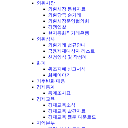
외환시장
외환시장 동향자료
외환당국 순거래
외환시장운영협의회
경쟁입찰
현지통화직거래은행
외환심사
외환거래 법규안내
금융제재대상자 리스트
신청양식 및 작성례
화폐
위조지폐 신고서식
화폐이야기
기후변화 대응
경제통계
통계조사표
경제교육
경제교육소식
경제교육 발간자료
경제교육 웹툰 다운로드
지역본부