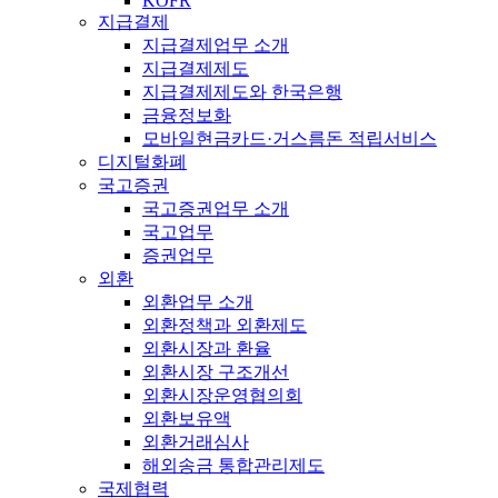
KOFR
지급결제
지급결제업무 소개
지급결제제도
지급결제제도와 한국은행
금융정보화
모바일현금카드·거스름돈 적립서비스
디지털화폐
국고증권
국고증권업무 소개
국고업무
증권업무
외환
외환업무 소개
외환정책과 외환제도
외환시장과 환율
외환시장 구조개선
외환시장운영협의회
외환보유액
외환거래심사
해외송금 통합관리제도
국제협력