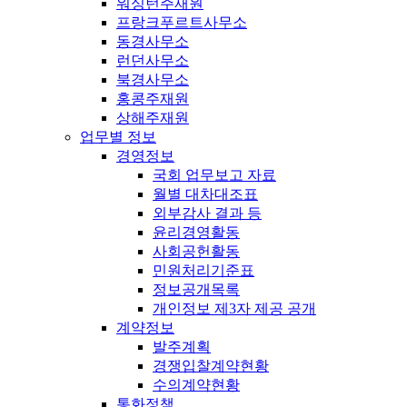
워싱턴주재원
프랑크푸르트사무소
동경사무소
런던사무소
북경사무소
홍콩주재원
상해주재원
업무별 정보
경영정보
국회 업무보고 자료
월별 대차대조표
외부감사 결과 등
윤리경영활동
사회공헌활동
민원처리기준표
정보공개목록
개인정보 제3자 제공 공개
계약정보
발주계획
경쟁입찰계약현황
수의계약현황
통화정책