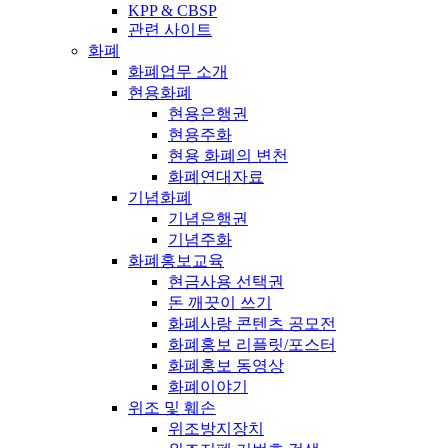
KPP & CBSP
관련 사이트
화폐
화폐업무 소개
현용화폐
현용은행권
현용주화
현용 화폐의 변천
화폐연대자료
기념화폐
기념은행권
기념주화
화폐홍보교육
현금사용 선택권
돈 깨끗이 쓰기
화폐사랑 콘텐츠 공모전
화폐홍보 리플릿/포스터
화폐홍보 동영상
화폐이야기
위조 및 훼손
위조방지장치