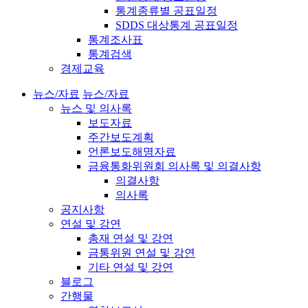
통계종류별 공표일정
SDDS 대상통계 공표일정
통계조사표
통계검색
경제교육
뉴스/자료
뉴스/자료
뉴스 및 의사록
보도자료
주간보도계획
언론보도해명자료
금융통화위원회 의사록 및 의결사항
의결사항
의사록
공지사항
연설 및 강연
총재 연설 및 강연
금통위원 연설 및 강연
기타 연설 및 강연
블로그
간행물