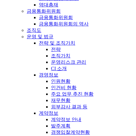
역대총재
금융통화위원회
금융통화위원회
금융통화위원회의 역사
조직도
운영 및 법규
전략 및 조직가치
전략
조직가치
운영리스크 관리
CI 소개
경영정보
인원현황
인건비 현황
주요 업무 추진 현황
재무현황
외부감사 결과 등
계약정보
계약정보 안내
발주계획
경쟁입찰계약현황