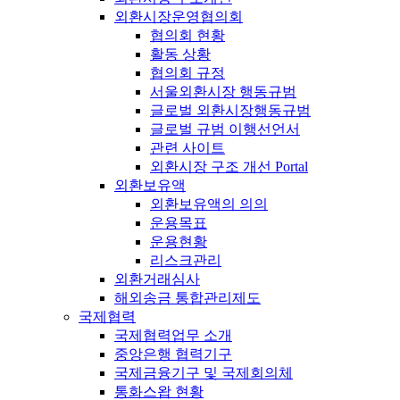
외환시장운영협의회
협의회 현황
활동 상황
협의회 규정
서울외환시장 행동규범
글로벌 외환시장행동규범
글로벌 규범 이행선언서
관련 사이트
외환시장 구조 개선 Portal
외환보유액
외환보유액의 의의
운용목표
운용현황
리스크관리
외환거래심사
해외송금 통합관리제도
국제협력
국제협력업무 소개
중앙은행 협력기구
국제금융기구 및 국제회의체
통화스왑 현황