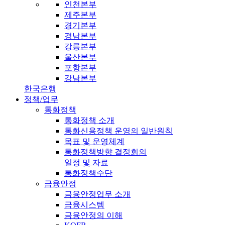
인천본부
제주본부
경기본부
경남본부
강릉본부
울산본부
포항본부
강남본부
한국은행
정책/업무
통화정책
통화정책 소개
통화신용정책 운영의 일반원칙
목표 및 운영체계
통화정책방향 결정회의
일정 및 자료
통화정책수단
금융안정
금융안정업무 소개
금융시스템
금융안정의 이해