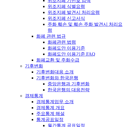
위조지폐 기번호 검색
위조지폐 식별요령
위조지폐 발견시 처리요령
위조지폐 신고서식
주화 훼손 및 훼손 주화 발견시 처리요
령
화폐 관련 법규
화폐관련 법령
화폐도안 이용기준
화폐도안 이용기준 FAQ
화폐교환 및 주화수급
기후변화
기후변화대응 소개
기후변화와 한국은행
중앙은행과 기후변화
한국은행의 대응전략
경제통계
경제통계업무 소개
경제통계 개요
주요통계 해설
통계공표일정
월간통계 공표일정