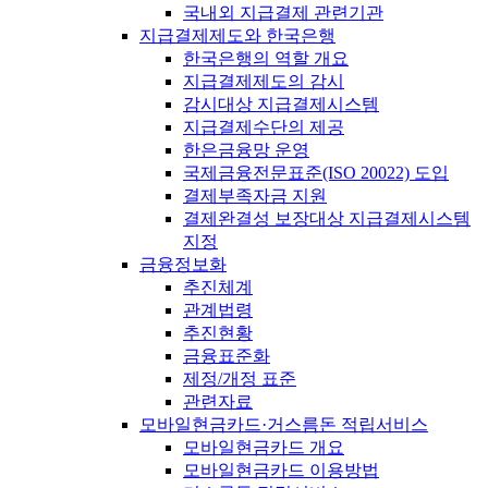
국내외 지급결제 관련기관
지급결제제도와 한국은행
한국은행의 역할 개요
지급결제제도의 감시
감시대상 지급결제시스템
지급결제수단의 제공
한은금융망 운영
국제금융전문표준(ISO 20022) 도입
결제부족자금 지원
결제완결성 보장대상 지급결제시스템
지정
금융정보화
추진체계
관계법령
추진현황
금융표준화
제정/개정 표준
관련자료
모바일현금카드·거스름돈 적립서비스
모바일현금카드 개요
모바일현금카드 이용방법