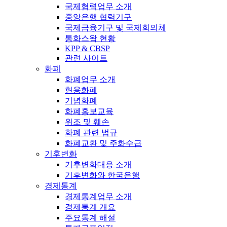
국제협력업무 소개
중앙은행 협력기구
국제금융기구 및 국제회의체
통화스왑 현황
KPP & CBSP
관련 사이트
화폐
화폐업무 소개
현용화폐
기념화폐
화폐홍보교육
위조 및 훼손
화폐 관련 법규
화폐교환 및 주화수급
기후변화
기후변화대응 소개
기후변화와 한국은행
경제통계
경제통계업무 소개
경제통계 개요
주요통계 해설