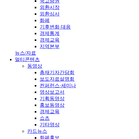
국고증권
외환시장
외환심사
화폐
기후변화 대응
경제통계
경제교육
지역본부
뉴스/자료
멀티콘텐츠
동영상
총재기자간담회
보도자료설명회
컨퍼런스·세미나
영상보고서
기획동영상
홍보동영상
경제교육
쇼츠
기타영상
카드뉴스
화폐홍보