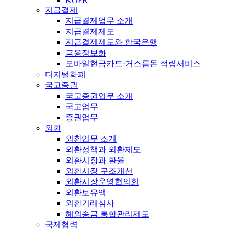
KOFR
지급결제
지급결제업무 소개
지급결제제도
지급결제제도와 한국은행
금융정보화
모바일현금카드·거스름돈 적립서비스
디지털화폐
국고증권
국고증권업무 소개
국고업무
증권업무
외환
외환업무 소개
외환정책과 외환제도
외환시장과 환율
외환시장 구조개선
외환시장운영협의회
외환보유액
외환거래심사
해외송금 통합관리제도
국제협력