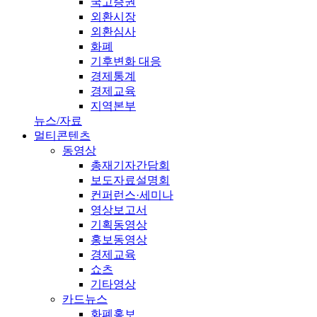
국고증권
외환시장
외환심사
화폐
기후변화 대응
경제통계
경제교육
지역본부
뉴스/자료
멀티콘텐츠
동영상
총재기자간담회
보도자료설명회
컨퍼런스·세미나
영상보고서
기획동영상
홍보동영상
경제교육
쇼츠
기타영상
카드뉴스
화폐홍보