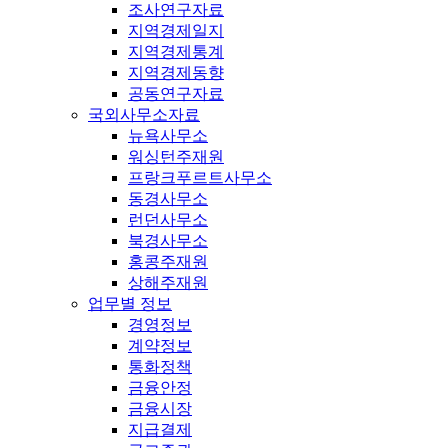
조사연구자료
지역경제일지
지역경제통계
지역경제동향
공동연구자료
국외사무소자료
뉴욕사무소
워싱턴주재원
프랑크푸르트사무소
동경사무소
런던사무소
북경사무소
홍콩주재원
상해주재원
업무별 정보
경영정보
계약정보
통화정책
금융안정
금융시장
지급결제