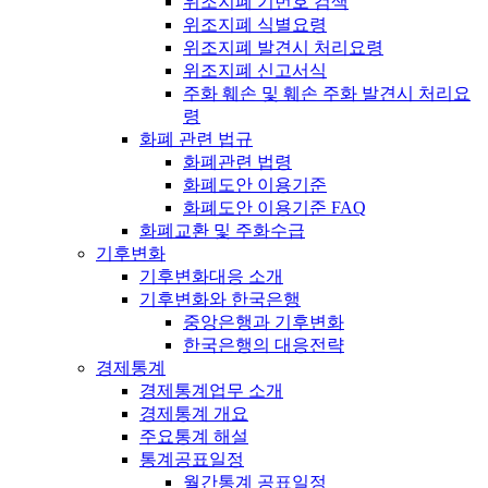
위조지폐 기번호 검색
위조지폐 식별요령
위조지폐 발견시 처리요령
위조지폐 신고서식
주화 훼손 및 훼손 주화 발견시 처리요
령
화폐 관련 법규
화폐관련 법령
화폐도안 이용기준
화폐도안 이용기준 FAQ
화폐교환 및 주화수급
기후변화
기후변화대응 소개
기후변화와 한국은행
중앙은행과 기후변화
한국은행의 대응전략
경제통계
경제통계업무 소개
경제통계 개요
주요통계 해설
통계공표일정
월간통계 공표일정