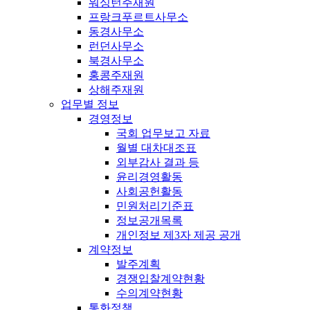
워싱턴주재원
프랑크푸르트사무소
동경사무소
런던사무소
북경사무소
홍콩주재원
상해주재원
업무별 정보
경영정보
국회 업무보고 자료
월별 대차대조표
외부감사 결과 등
윤리경영활동
사회공헌활동
민원처리기준표
정보공개목록
개인정보 제3자 제공 공개
계약정보
발주계획
경쟁입찰계약현황
수의계약현황
통화정책