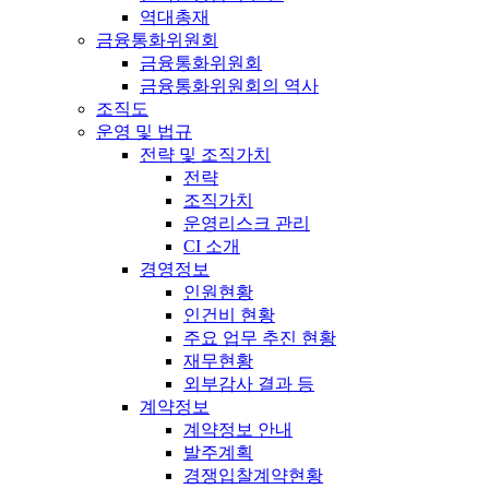
역대총재
금융통화위원회
금융통화위원회
금융통화위원회의 역사
조직도
운영 및 법규
전략 및 조직가치
전략
조직가치
운영리스크 관리
CI 소개
경영정보
인원현황
인건비 현황
주요 업무 추진 현황
재무현황
외부감사 결과 등
계약정보
계약정보 안내
발주계획
경쟁입찰계약현황