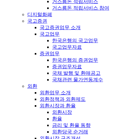
거스름돈 적립서비스
거스름돈 적립서비스 참여
디지털화폐
국고증권
국고증권업무 소개
국고업무
한국은행의 국고업무
국고업무자료
증권업무
한국은행의 증권업무
증권업무자료
국채 발행 및 환매공고
국채관련 물가연동계수
외환
외환업무 소개
외환정책과 외환제도
외환시장과 환율
외환시장
환율
금리 및 환율 동향
외환당국 순거래
외환시장 구조개선