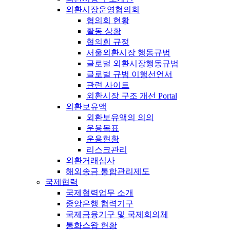
외환시장운영협의회
협의회 현황
활동 상황
협의회 규정
서울외환시장 행동규범
글로벌 외환시장행동규범
글로벌 규범 이행선언서
관련 사이트
외환시장 구조 개선 Portal
외환보유액
외환보유액의 의의
운용목표
운용현황
리스크관리
외환거래심사
해외송금 통합관리제도
국제협력
국제협력업무 소개
중앙은행 협력기구
국제금융기구 및 국제회의체
통화스왑 현황