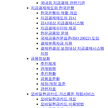
국내외 지급결제 관련기관
지급결제제도와 한국은행
한국은행의 역할 개요
지급결제제도의 감시
감시대상 지급결제시스템
지급결제수단의 제공
한은금융망 운영
국제금융전문표준(ISO 20022) 도입
결제부족자금 지원
결제완결성 보장대상 지급결제시스템
지정
금융정보화
추진체계
관계법령
추진현황
금융표준화
제정/개정 표준
관련자료
모바일현금카드·거스름돈 적립서비스
모바일현금카드 개요
모바일현금카드 이용방법