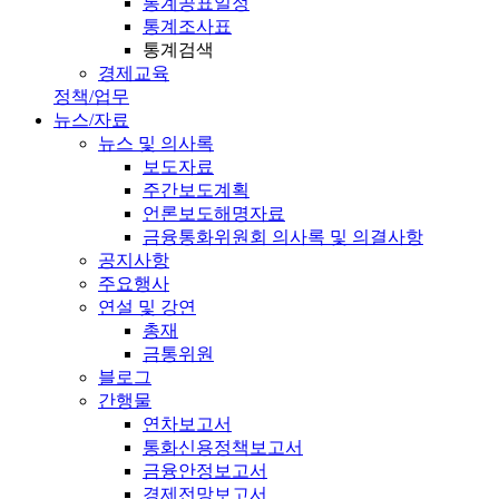
통계공표일정
통계조사표
통계검색
경제교육
정책/업무
뉴스/자료
뉴스 및 의사록
보도자료
주간보도계획
언론보도해명자료
금융통화위원회 의사록 및 의결사항
공지사항
주요행사
연설 및 강연
총재
금통위원
블로그
간행물
연차보고서
통화신용정책보고서
금융안정보고서
경제전망보고서