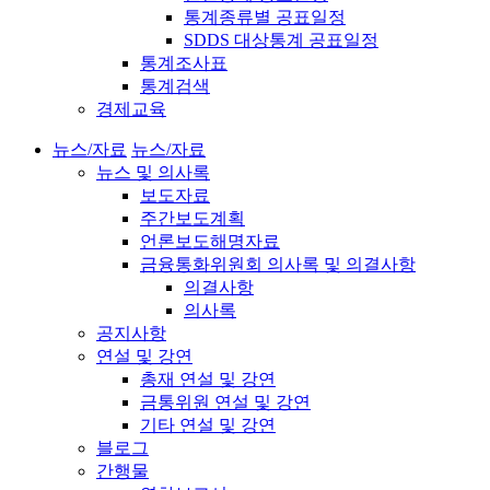
통계종류별 공표일정
SDDS 대상통계 공표일정
통계조사표
통계검색
경제교육
뉴스/자료
뉴스/자료
뉴스 및 의사록
보도자료
주간보도계획
언론보도해명자료
금융통화위원회 의사록 및 의결사항
의결사항
의사록
공지사항
연설 및 강연
총재 연설 및 강연
금통위원 연설 및 강연
기타 연설 및 강연
블로그
간행물