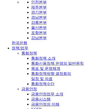
인천본부
제주본부
경기본부
경남본부
강릉본부
울산본부
포항본부
강남본부
한국은행
정책/업무
통화정책
통화정책 소개
통화신용정책 운영의 일반원칙
목표 및 운영체계
통화정책방향 결정회의
일정 및 자료
통화정책수단
금융안정
금융안정업무 소개
금융시스템
금융안정의 이해