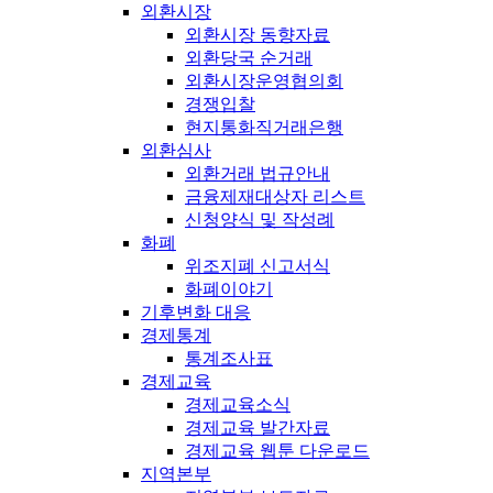
외환시장
외환시장 동향자료
외환당국 순거래
외환시장운영협의회
경쟁입찰
현지통화직거래은행
외환심사
외환거래 법규안내
금융제재대상자 리스트
신청양식 및 작성례
화폐
위조지폐 신고서식
화폐이야기
기후변화 대응
경제통계
통계조사표
경제교육
경제교육소식
경제교육 발간자료
경제교육 웹툰 다운로드
지역본부