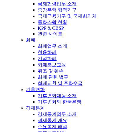
국제협력업무 소개
중앙은행 협력기구
국제금융기구 및 국제회의체
통화스왑 현황
KPP & CBSP
관련 사이트
화폐
화폐업무 소개
현용화폐
기념화폐
화폐홍보교육
위조 및 훼손
화폐 관련 법규
화폐교환 및 주화수급
기후변화
기후변화대응 소개
기후변화와 한국은행
경제통계
경제통계업무 소개
경제통계 개요
주요통계 해설