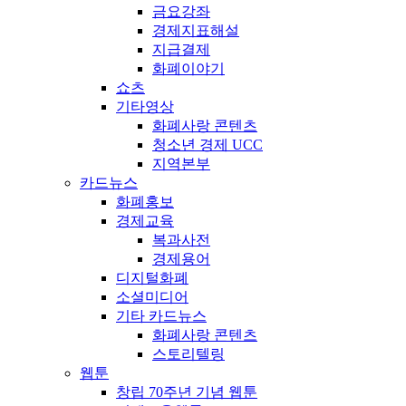
금요강좌
경제지표해설
지급결제
화폐이야기
쇼츠
기타영상
화폐사랑 콘텐츠
청소년 경제 UCC
지역본부
카드뉴스
화폐홍보
경제교육
복과사전
경제용어
디지털화폐
소셜미디어
기타 카드뉴스
화폐사랑 콘텐츠
스토리텔링
웹툰
창립 70주년 기념 웹툰