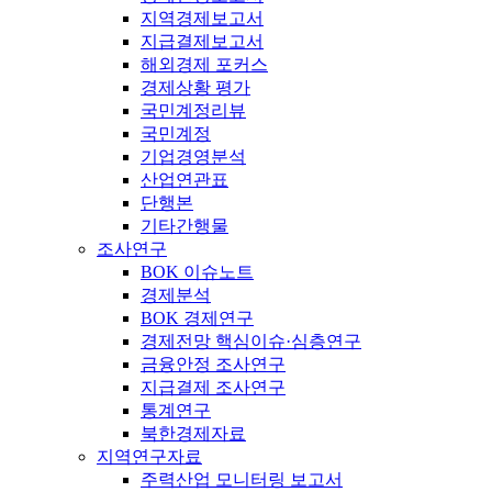
지역경제보고서
지급결제보고서
해외경제 포커스
경제상황 평가
국민계정리뷰
국민계정
기업경영분석
산업연관표
단행본
기타간행물
조사연구
BOK 이슈노트
경제분석
BOK 경제연구
경제전망 핵심이슈·심층연구
금융안정 조사연구
지급결제 조사연구
통계연구
북한경제자료
지역연구자료
주력산업 모니터링 보고서