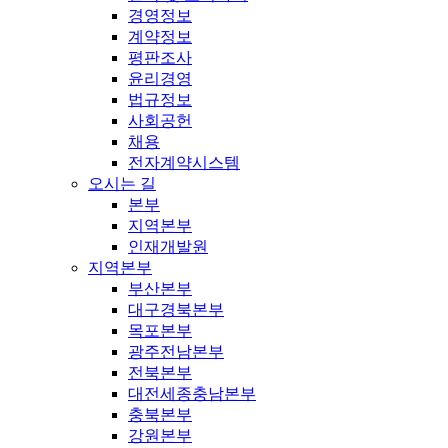
경영정보
계약정보
평판조사
윤리경영
법규정보
사회공헌
채용
전자계약시스템
오시는 길
본부
지역본부
인재개발원
지역본부
부산본부
대구경북본부
목포본부
광주전남본부
전북본부
대전세종충남본부
충북본부
강원본부