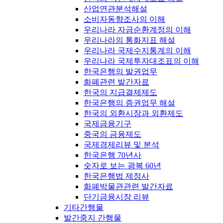
산업연관분석해설
소비자동향조사의 이해
우리나라 자금순환계정의 이해
우리나라의 통화지표 해설
우리나라 국제수지통계의 이해
우리나라 국제투자대조표의 이해
한국은행의 발권업무
화폐관련 발간자료
한국의 지급결제제도
한국은행의 증권업무 해설
한국의 외환시장과 외환제도
국제금융기구
중국의 금융제도
국제경제리뷰 및 분석
한국은행 70년사
숫자로 보는 광복 60년
한국은행법 제정사
화폐박물관관련 발간자료
단기금융시장 리뷰
기타간행물
발간중지 간행물