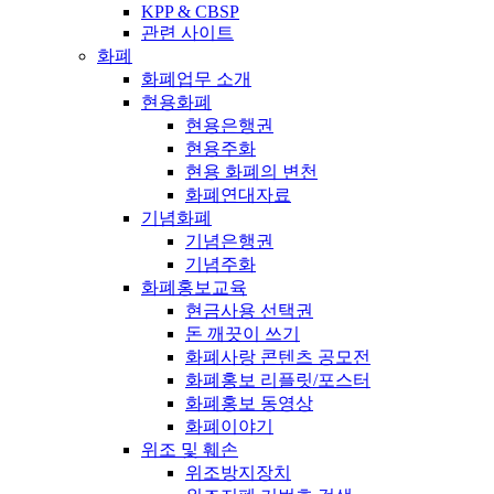
KPP & CBSP
관련 사이트
화폐
화폐업무 소개
현용화폐
현용은행권
현용주화
현용 화폐의 변천
화폐연대자료
기념화폐
기념은행권
기념주화
화폐홍보교육
현금사용 선택권
돈 깨끗이 쓰기
화폐사랑 콘텐츠 공모전
화폐홍보 리플릿/포스터
화폐홍보 동영상
화폐이야기
위조 및 훼손
위조방지장치