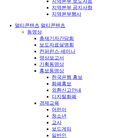
지역본부 보도자료
지역본부 공지사항
지역본부행사
멀티콘텐츠
멀티콘텐츠
동영상
총재기자간담회
보도자료설명회
컨퍼런스·세미나
영상보고서
기획동영상
홍보동영상
한국은행 홍보
화폐홍보
외환신고안내
디지털화폐
경제교육
어린이
청소년
교사
보드게임
일반인