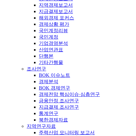
지역경제보고서
지급결제보고서
해외경제 포커스
경제상황 평가
국민계정리뷰
국민계정
기업경영분석
산업연관표
단행본
기타간행물
조사연구
BOK 이슈노트
경제분석
BOK 경제연구
경제전망 핵심이슈·심층연구
금융안정 조사연구
지급결제 조사연구
통계연구
북한경제자료
지역연구자료
주력산업 모니터링 보고서