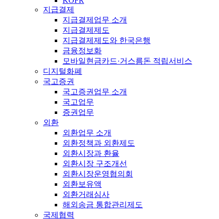
KOFR
지급결제
지급결제업무 소개
지급결제제도
지급결제제도와 한국은행
금융정보화
모바일현금카드·거스름돈 적립서비스
디지털화폐
국고증권
국고증권업무 소개
국고업무
증권업무
외환
외환업무 소개
외환정책과 외환제도
외환시장과 환율
외환시장 구조개선
외환시장운영협의회
외환보유액
외환거래심사
해외송금 통합관리제도
국제협력