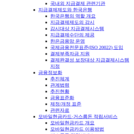
국내외 지급결제 관련기관
지급결제제도와 한국은행
한국은행의 역할 개요
지급결제제도의 감시
감시대상 지급결제시스템
지급결제수단의 제공
한은금융망 운영
국제금융전문표준(ISO 20022) 도입
결제부족자금 지원
결제완결성 보장대상 지급결제시스템
지정
금융정보화
추진체계
관계법령
추진현황
금융표준화
제정/개정 표준
관련자료
모바일현금카드·거스름돈 적립서비스
모바일현금카드 개요
모바일현금카드 이용방법