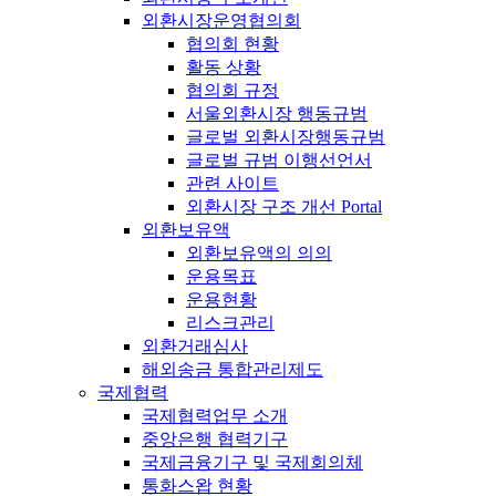
외환시장운영협의회
협의회 현황
활동 상황
협의회 규정
서울외환시장 행동규범
글로벌 외환시장행동규범
글로벌 규범 이행선언서
관련 사이트
외환시장 구조 개선 Portal
외환보유액
외환보유액의 의의
운용목표
운용현황
리스크관리
외환거래심사
해외송금 통합관리제도
국제협력
국제협력업무 소개
중앙은행 협력기구
국제금융기구 및 국제회의체
통화스왑 현황