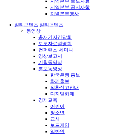
지역본부 보도자료
지역본부 공지사항
지역본부행사
멀티콘텐츠
멀티콘텐츠
동영상
총재기자간담회
보도자료설명회
컨퍼런스·세미나
영상보고서
기획동영상
홍보동영상
한국은행 홍보
화폐홍보
외환신고안내
디지털화폐
경제교육
어린이
청소년
교사
보드게임
일반인