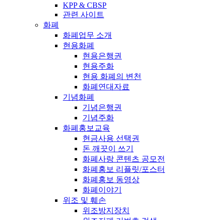
KPP & CBSP
관련 사이트
화폐
화폐업무 소개
현용화폐
현용은행권
현용주화
현용 화폐의 변천
화폐연대자료
기념화폐
기념은행권
기념주화
화폐홍보교육
현금사용 선택권
돈 깨끗이 쓰기
화폐사랑 콘텐츠 공모전
화폐홍보 리플릿/포스터
화폐홍보 동영상
화폐이야기
위조 및 훼손
위조방지장치