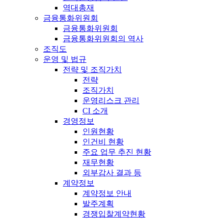
역대총재
금융통화위원회
금융통화위원회
금융통화위원회의 역사
조직도
운영 및 법규
전략 및 조직가치
전략
조직가치
운영리스크 관리
CI 소개
경영정보
인원현황
인건비 현황
주요 업무 추진 현황
재무현황
외부감사 결과 등
계약정보
계약정보 안내
발주계획
경쟁입찰계약현황