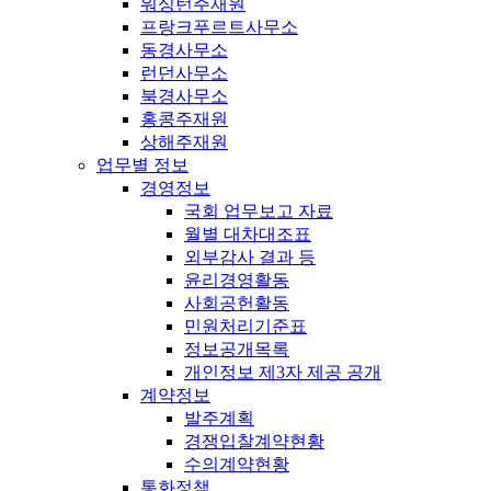
워싱턴주재원
프랑크푸르트사무소
동경사무소
런던사무소
북경사무소
홍콩주재원
상해주재원
업무별 정보
경영정보
국회 업무보고 자료
월별 대차대조표
외부감사 결과 등
윤리경영활동
사회공헌활동
민원처리기준표
정보공개목록
개인정보 제3자 제공 공개
계약정보
발주계획
경쟁입찰계약현황
수의계약현황
통화정책