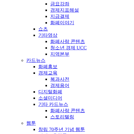
금요강좌
경제지표해설
지급결제
화폐이야기
쇼츠
기타영상
화폐사랑 콘텐츠
청소년 경제 UCC
지역본부
카드뉴스
화폐홍보
경제교육
복과사전
경제용어
디지털화폐
소셜미디어
기타 카드뉴스
화폐사랑 콘텐츠
스토리텔링
웹툰
창립 70주년 기념 웹툰