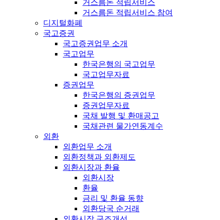
거스름돈 적립서비스
거스름돈 적립서비스 참여
디지털화폐
국고증권
국고증권업무 소개
국고업무
한국은행의 국고업무
국고업무자료
증권업무
한국은행의 증권업무
증권업무자료
국채 발행 및 환매공고
국채관련 물가연동계수
외환
외환업무 소개
외환정책과 외환제도
외환시장과 환율
외환시장
환율
금리 및 환율 동향
외환당국 순거래
외환시장 구조개선