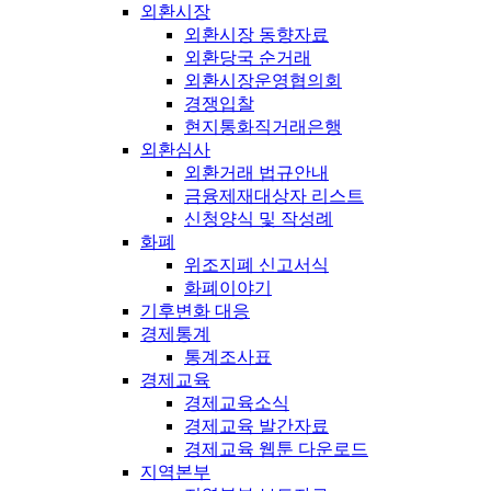
외환시장
외환시장 동향자료
외환당국 순거래
외환시장운영협의회
경쟁입찰
현지통화직거래은행
외환심사
외환거래 법규안내
금융제재대상자 리스트
신청양식 및 작성례
화폐
위조지폐 신고서식
화폐이야기
기후변화 대응
경제통계
통계조사표
경제교육
경제교육소식
경제교육 발간자료
경제교육 웹툰 다운로드
지역본부