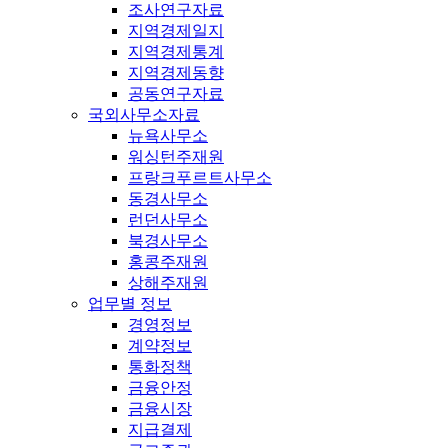
조사연구자료
지역경제일지
지역경제통계
지역경제동향
공동연구자료
국외사무소자료
뉴욕사무소
워싱턴주재원
프랑크푸르트사무소
동경사무소
런던사무소
북경사무소
홍콩주재원
상해주재원
업무별 정보
경영정보
계약정보
통화정책
금융안정
금융시장
지급결제