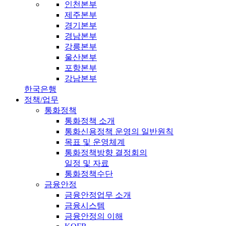
인천본부
제주본부
경기본부
경남본부
강릉본부
울산본부
포항본부
강남본부
한국은행
정책/업무
통화정책
통화정책 소개
통화신용정책 운영의 일반원칙
목표 및 운영체계
통화정책방향 결정회의
일정 및 자료
통화정책수단
금융안정
금융안정업무 소개
금융시스템
금융안정의 이해