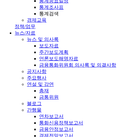
통계공표일정
통계조사표
통계검색
경제교육
정책/업무
뉴스/자료
뉴스 및 의사록
보도자료
주간보도계획
언론보도해명자료
금융통화위원회 의사록 및 의결사항
공지사항
주요행사
연설 및 강연
총재
금통위원
블로그
간행물
연차보고서
통화신용정책보고서
금융안정보고서
경제전망보고서