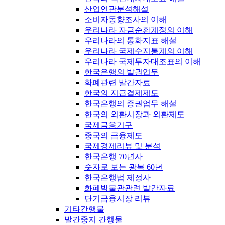
산업연관분석해설
소비자동향조사의 이해
우리나라 자금순환계정의 이해
우리나라의 통화지표 해설
우리나라 국제수지통계의 이해
우리나라 국제투자대조표의 이해
한국은행의 발권업무
화폐관련 발간자료
한국의 지급결제제도
한국은행의 증권업무 해설
한국의 외환시장과 외환제도
국제금융기구
중국의 금융제도
국제경제리뷰 및 분석
한국은행 70년사
숫자로 보는 광복 60년
한국은행법 제정사
화폐박물관관련 발간자료
단기금융시장 리뷰
기타간행물
발간중지 간행물