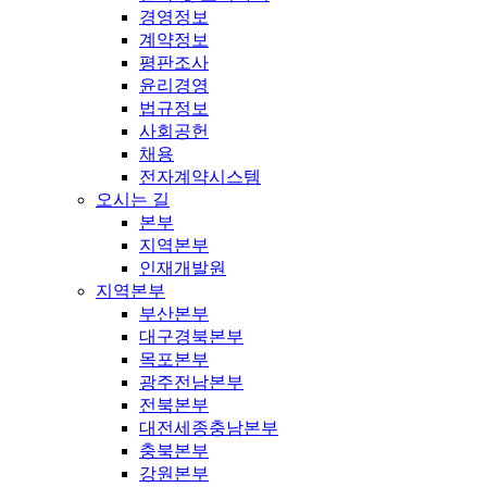
경영정보
계약정보
평판조사
윤리경영
법규정보
사회공헌
채용
전자계약시스템
오시는 길
본부
지역본부
인재개발원
지역본부
부산본부
대구경북본부
목포본부
광주전남본부
전북본부
대전세종충남본부
충북본부
강원본부