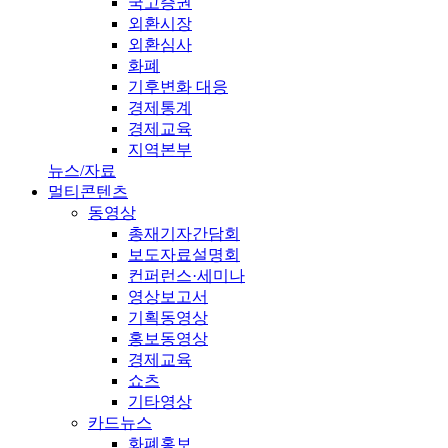
국고증권
외환시장
외환심사
화폐
기후변화 대응
경제통계
경제교육
지역본부
뉴스/자료
멀티콘텐츠
동영상
총재기자간담회
보도자료설명회
컨퍼런스·세미나
영상보고서
기획동영상
홍보동영상
경제교육
쇼츠
기타영상
카드뉴스
화폐홍보