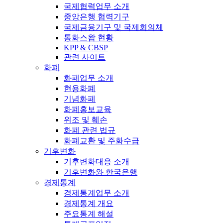
국제협력업무 소개
중앙은행 협력기구
국제금융기구 및 국제회의체
통화스왑 현황
KPP & CBSP
관련 사이트
화폐
화폐업무 소개
현용화폐
기념화폐
화폐홍보교육
위조 및 훼손
화폐 관련 법규
화폐교환 및 주화수급
기후변화
기후변화대응 소개
기후변화와 한국은행
경제통계
경제통계업무 소개
경제통계 개요
주요통계 해설