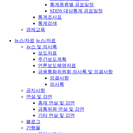
통계종류별 공표일정
SDDS 대상통계 공표일정
통계조사표
통계검색
경제교육
뉴스/자료
뉴스/자료
뉴스 및 의사록
보도자료
주간보도계획
언론보도해명자료
금융통화위원회 의사록 및 의결사항
의결사항
의사록
공지사항
연설 및 강연
총재 연설 및 강연
금통위원 연설 및 강연
기타 연설 및 강연
블로그
간행물