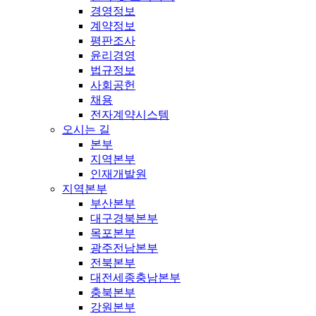
경영정보
계약정보
평판조사
윤리경영
법규정보
사회공헌
채용
전자계약시스템
오시는 길
본부
지역본부
인재개발원
지역본부
부산본부
대구경북본부
목포본부
광주전남본부
전북본부
대전세종충남본부
충북본부
강원본부