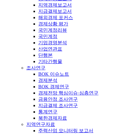
지역경제보고서
지급결제보고서
해외경제 포커스
경제상황 평가
국민계정리뷰
국민계정
기업경영분석
산업연관표
단행본
기타간행물
조사연구
BOK 이슈노트
경제분석
BOK 경제연구
경제전망 핵심이슈·심층연구
금융안정 조사연구
지급결제 조사연구
통계연구
북한경제자료
지역연구자료
주력산업 모니터링 보고서