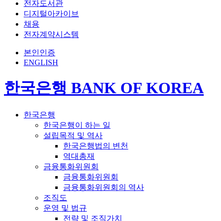
전자도서관
디지털아카이브
채용
전자계약시스템
본인인증
ENGLISH
한국은행 BANK OF KOREA
한국은행
한국은행이 하는 일
설립목적 및 역사
한국은행법의 변천
역대총재
금융통화위원회
금융통화위원회
금융통화위원회의 역사
조직도
운영 및 법규
전략 및 조직가치