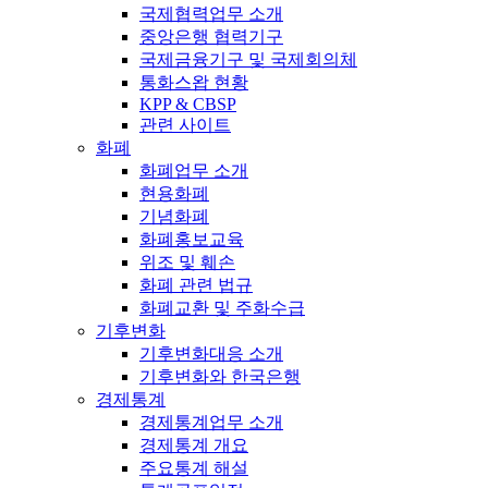
국제협력업무 소개
중앙은행 협력기구
국제금융기구 및 국제회의체
통화스왑 현황
KPP & CBSP
관련 사이트
화폐
화폐업무 소개
현용화폐
기념화폐
화폐홍보교육
위조 및 훼손
화폐 관련 법규
화폐교환 및 주화수급
기후변화
기후변화대응 소개
기후변화와 한국은행
경제통계
경제통계업무 소개
경제통계 개요
주요통계 해설