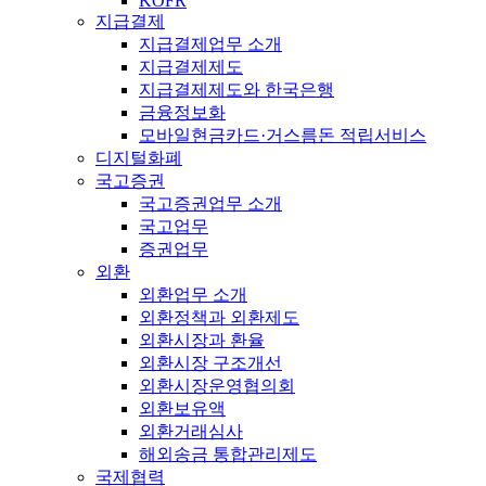
KOFR
지급결제
지급결제업무 소개
지급결제제도
지급결제제도와 한국은행
금융정보화
모바일현금카드·거스름돈 적립서비스
디지털화폐
국고증권
국고증권업무 소개
국고업무
증권업무
외환
외환업무 소개
외환정책과 외환제도
외환시장과 환율
외환시장 구조개선
외환시장운영협의회
외환보유액
외환거래심사
해외송금 통합관리제도
국제협력