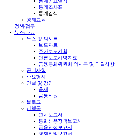
통계공표일정
통계조사표
통계검색
경제교육
정책/업무
뉴스/자료
뉴스 및 의사록
보도자료
주간보도계획
언론보도해명자료
금융통화위원회 의사록 및 의결사항
공지사항
주요행사
연설 및 강연
총재
금통위원
블로그
간행물
연차보고서
통화신용정책보고서
금융안정보고서
경제전망보고서