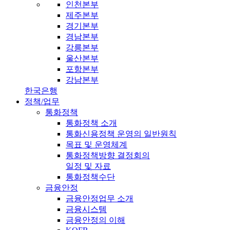
인천본부
제주본부
경기본부
경남본부
강릉본부
울산본부
포항본부
강남본부
한국은행
정책/업무
통화정책
통화정책 소개
통화신용정책 운영의 일반원칙
목표 및 운영체계
통화정책방향 결정회의
일정 및 자료
통화정책수단
금융안정
금융안정업무 소개
금융시스템
금융안정의 이해