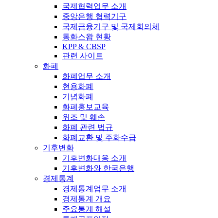
국제협력업무 소개
중앙은행 협력기구
국제금융기구 및 국제회의체
통화스왑 현황
KPP & CBSP
관련 사이트
화폐
화폐업무 소개
현용화폐
기념화폐
화폐홍보교육
위조 및 훼손
화폐 관련 법규
화폐교환 및 주화수급
기후변화
기후변화대응 소개
기후변화와 한국은행
경제통계
경제통계업무 소개
경제통계 개요
주요통계 해설