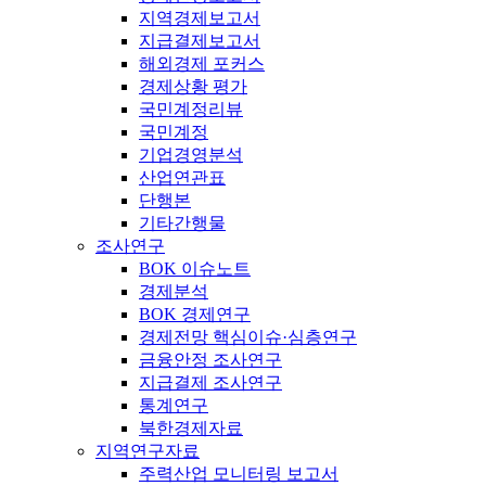
지역경제보고서
지급결제보고서
해외경제 포커스
경제상황 평가
국민계정리뷰
국민계정
기업경영분석
산업연관표
단행본
기타간행물
조사연구
BOK 이슈노트
경제분석
BOK 경제연구
경제전망 핵심이슈·심층연구
금융안정 조사연구
지급결제 조사연구
통계연구
북한경제자료
지역연구자료
주력산업 모니터링 보고서