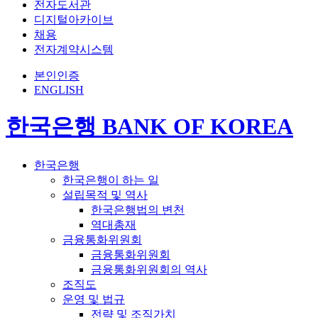
전자도서관
디지털아카이브
채용
전자계약시스템
본인인증
ENGLISH
한국은행 BANK OF KOREA
한국은행
한국은행이 하는 일
설립목적 및 역사
한국은행법의 변천
역대총재
금융통화위원회
금융통화위원회
금융통화위원회의 역사
조직도
운영 및 법규
전략 및 조직가치