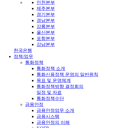
인천본부
제주본부
경기본부
경남본부
강릉본부
울산본부
포항본부
강남본부
한국은행
정책/업무
통화정책
통화정책 소개
통화신용정책 운영의 일반원칙
목표 및 운영체계
통화정책방향 결정회의
일정 및 자료
통화정책수단
금융안정
금융안정업무 소개
금융시스템
금융안정의 이해