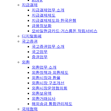
KOFR
지급결제
지급결제업무 소개
지급결제제도
지급결제제도와 한국은행
금융정보화
모바일현금카드·거스름돈 적립서비스
디지털화폐
국고증권
국고증권업무 소개
국고업무
증권업무
외환
외환업무 소개
외환정책과 외환제도
외환시장과 환율
외환시장 구조개선
외환시장운영협의회
외환보유액
외환거래심사
해외송금 통합관리제도
국제협력