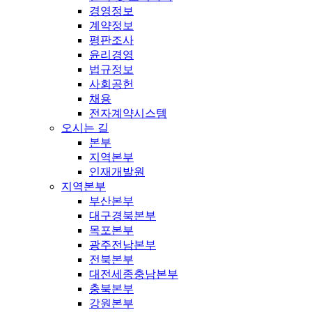
경영정보
계약정보
평판조사
윤리경영
법규정보
사회공헌
채용
전자계약시스템
오시는 길
본부
지역본부
인재개발원
지역본부
부산본부
대구경북본부
목포본부
광주전남본부
전북본부
대전세종충남본부
충북본부
강원본부