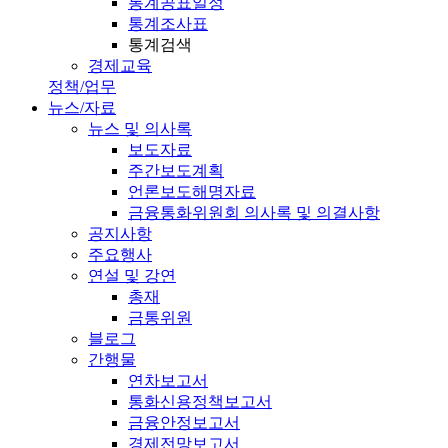
통계공표일정
통계조사표
통계검색
경제교육
정책/업무
뉴스/자료
뉴스 및 의사록
보도자료
주간보도계획
언론보도해명자료
금융통화위원회 의사록 및 의결사항
공지사항
주요행사
연설 및 강연
총재
금통위원
블로그
간행물
연차보고서
통화신용정책보고서
금융안정보고서
경제전망보고서